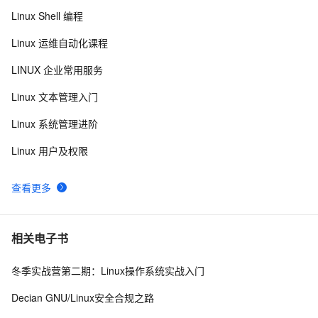
Linux Shell 编程
Linux运维不可不知的性能监控和调试工具
4
8
Linux 运维自动化课程
ti processor sdk linux am335x evm /bin/commom.sh 
6
9
LINUX 企业常用服务
hacking
Linux下可以替换运行中的程序么？
688
10
Linux 文本管理入门
Linux 系统管理进阶
Linux 用户及权限
查看更多
相关电子书
冬季实战营第二期：Linux操作系统实战入门
Decian GNU/Linux安全合规之路