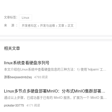
文章标签：
Linux
来 源：
开发者社区
>
开发与运维
>
文章
> 正文
相关文章
linux系统查看硬盘序列号
本文介绍在Linux系统中查看硬盘信息的三种方法：1) 使用`hdparm`工具，通过`sudo hdparm -i /dev/sda`获取硬盘序列号和型号；2) 使用`smartctl`工具，不仅可查序列号和型号，还能了解硬盘健康状态；3) 使用`lshw`命令显示存储设备拓扑信息。此外，提供通用技巧如用`lsblk`确认磁盘标识，及注意事项，例如管理员权限和云主机可能隐藏物理序列号等。
游客beejssedmb2sq
4793
Linux多节点多硬盘部署MinIO：分布式MinIO集群部署指南搭建高可用架构实践
通过以上步骤，已成功基于已有的 MinIO 服务，扩展为一个 MinIO 集群。该集群具有高可用性和容错性，适合生产环境使用。如果有任何问题，请检查日志或参考MinIO 官方文档。作者联系方式vx：2743642415。
pickstar-33775
4171