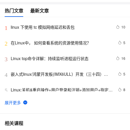
热门文章
最新文章
linux 下使用 tc 模拟网络延迟和丢包
10
1
在Linux中， 如何查看系统的资源使用情况？
5
2
Linux top命令详解：持续监听进程运行状态
16
3
嵌入式linux/鸿蒙开发板(IMX6ULL）开发（三十四）
5
4
Linux系统对中断的处理（下）
Linux:关机&重启操作+用户登录和注销+添加用户+指定/
8
5
修改密码+删除用户+查询用户信息+切换用户+查询当前
用户/登录用户+用户组+修改用户的组+用户组和相关文件
linux主机模式（Host-Only）的网络配置
5
6
VMware安装Linux第一天
6
7
相关课程