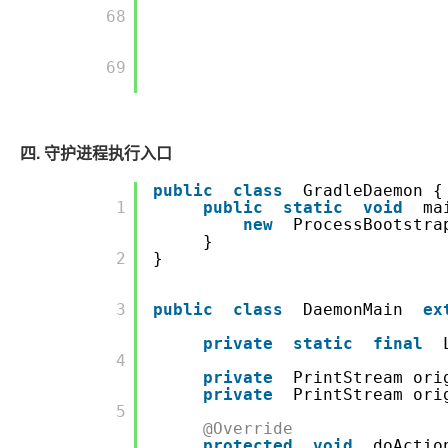
       68

       69

四. 守护进程执行入口
public
class
GradleDaemon {
       1

public
static
void
ma
new
ProcessBootstra
}
       2

}
       3

public
class
DaemonMain
ex
private
static
final
       4

private
PrintStream ori
private
PrintStream ori
       5

@Override
protected
void
doActio