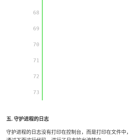
       68

       69

       70

       71

       72

       73

五. 守护进程的日志
守护进程的日志没有打印在控制台，而是打印在文件中，
通过下面这行代码，进行了日志输出流转向。