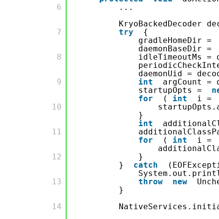
       6

...
KryoBackedDecoder d
       7

try
{
gradleHomeDir =
daemonBaseDir =
       8

idleTimeoutMs = 
periodicCheckInt
daemonUid = deco
       9

int
argCount = 
startupOpts =
n
for
(
int
i =
       10

startupOpts.
}
int
additionalC
       11

additionalClass
for
(
int
i =
additionalCl
       12

}
}
catch
(EOFExcept
System.out.print
       13

throw
new
Unch
}
       14

NativeServices.initi