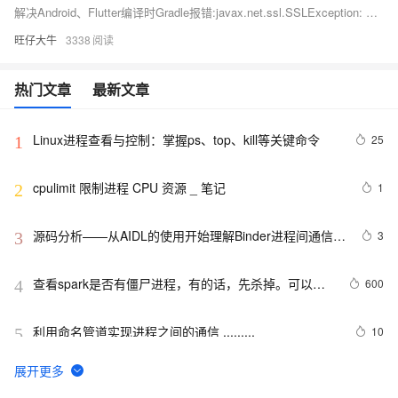
解决Android、Flutter编译时Gradle报错:javax.net.ssl.SSLException: Connection reset
旺仔大牛
3338
热门文章
最新文章
Linux进程查看与控制：掌握ps、top、kill等关键命令
25
1
cpulimit 限制进程 CPU 资源 _ 笔记
1
2
源码分析——从AIDL的使用开始理解Binder进程间通信的
3
3
流程
查看spark是否有僵尸进程，有的话，先杀掉。可以使
600
4
用下面命令
利用命名管道实现进程之间的通信 .........
10
5
2 PostgreSQL 物理，逻辑，进程结构以及系统表系统函
6
6