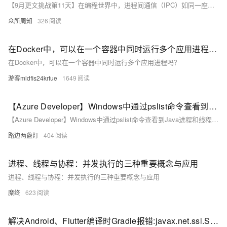
【9月更文挑战第11天】在编程世界中，进程间通信（IPC）如同一座无形的桥梁，连接不同进程的信息孤岛，使应用无界而广阔。Python凭借其丰富的IPC机制，让开发者轻松实现进程间的无缝交流。本文将揭开Python IPC的神秘面纱，介绍几种关键的IPC技术：管道提供简单的单向数据传输，适合父子进程间通信；队列则是线程和进程安全的数据共享结构，支持多进程访问；共享内存允许快速读写大量数据，需配合锁机制确保一致性；套接字则能实现跨网络的通信，构建分布式系统。掌握这些技术，你的应用将不再受限于单个进程，实现更强大的功能。
众所周知
326
在Docker中，可以在一个容器中同时运行多个应用进程吗？
在Docker中，可以在一个容器中同时运行多个应用进程吗？
游客mldfis24krfue
1649
【Azure Developer】Windows中通过pslist命令查看到Java进程和线程信息，但为什么和代码中打印出来的进程号不一致呢？
【Azure Developer】Windows中通过pslist命令查看到Java进程和线程信息，但为什么和代码中打印出来的进程号不一致呢？
路边两盏灯
404
进程、线程与协程：并发执行的三种重要概念与应用
进程、线程与协程：并发执行的三种重要概念与应用
糜终
623
解决Android、Flutter编译时Gradle报错:javax.net.ssl.SSLException: Connection reset