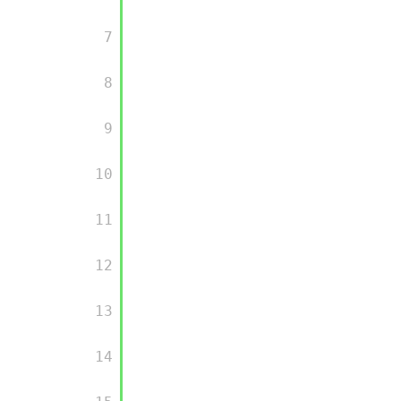
       7

       8

       9

       10

       11

       12

       13

       14
