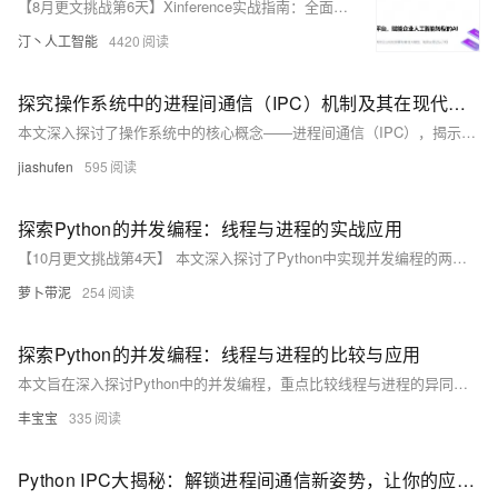
【8月更文挑战第6天】Xinference实战指南：全面解析LLM大模型部署流程，携手Dify打造高效AI应用实践案例，加速AI项目落地进程
汀丶人工智能
4420
探究操作系统中的进程间通信（IPC）机制及其在现代软件开发中的应用
本文深入探讨了操作系统中的核心概念——进程间通信（IPC），揭示了其在现代软件开发中的关键作用。通过对各种IPC机制如管道、消息队列、共享内存等的详细分析，本文旨在为读者提供一个清晰的理解框架，帮助他们掌握如何在实际应用中有效利用这些技术以实现进程间的协同工作。此外，文章还将探讨IPC在高并发环境下的性能优化策略，以及如何避免常见的IPC编程错误。通过结合理论与实践，本文不仅适合希望深入了解操作系统原理的技术人员阅读，也对那些致力于提升软件质量和开发效率的程序员具有重要参考价值。
jiashufen
595
探索Python的并发编程：线程与进程的实战应用
【10月更文挑战第4天】 本文深入探讨了Python中实现并发编程的两种主要方式——线程和进程，通过对比分析它们的特点、适用场景以及在实际编程中的应用，为读者提供清晰的指导。同时，文章还介绍了一些高级并发模型如协程，并给出了性能优化的建议。
萝卜带泥
254
探索Python的并发编程：线程与进程的比较与应用
本文旨在深入探讨Python中的并发编程，重点比较线程与进程的异同、适用场景及实现方法。通过分析GIL对线程并发的影响，以及进程间通信的成本，我们将揭示何时选择线程或进程更为合理。同时，文章将提供实用的代码示例，帮助读者更好地理解并运用这些概念，以提升多任务处理的效率和性能。
丰宝宝
335
Python IPC大揭秘：解锁进程间通信新姿势，让你的应用无界连接