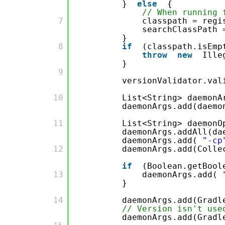
}
else
{
// When running 
       7

classpath = regi
searchClassPath 
}
       8

if
(classpath.isEmp
throw
new
Ille
}
       9

versionValidator.val
       10

List<String> daemon
daemonArgs.add(daemo
       11

List<String> daemonO
daemonArgs.addAll(da
daemonArgs.add(
"-cp
       12

daemonArgs.add(Colle
if
(Boolean.getBool
       13

daemonArgs.add(
}
       14

daemonArgs.add(Gradl
// Version isn't use
daemonArgs.add(Gradl