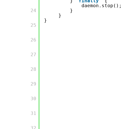
}
finally
{
daemon.stop();
       24

}
}
}
       25

       26

       27

       28

       29

       30

       31

       32
