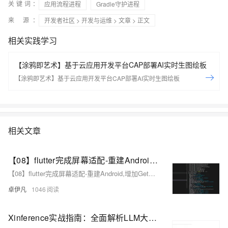
关键词：
应用流程进程
Gradle守护进程
来 源：
开发者社区
>
开发与运维
>
文章
> 正文
相关实践学习
【涂鸦即艺术】基于云应用开发平台CAP部署AI实时生图绘板
【涂鸦即艺术】基于云应用开发平台CAP部署AI实时生图绘板
相关文章
【08】flutter完成屏幕适配-重建Android,增加GetX路由,屏幕适配,基础导航栏-多版本SDK以及gradle造成的关于fvm的使用（flutter version manage）-卓伊凡换人优雅草Alex-开发完整的社交APP-前端客户端开发+数据联调|以优雅草商业项目为例做开发-flutter开发-全流程-商业应用级实战开发-优雅草Alex
【08】flutter完成屏幕适配-重建Android,增加GetX路由,屏幕适配,基础导航栏-多版本SDK以及gradle造成的关于fvm的使用（flutter version manage）-卓伊凡换人优雅草Alex-开发完整的社交APP-前端客户端开发+数据联调|以优雅草商业项目为例做开发-flutter开发-全流程-商业应用级实战开发-优雅草Alex
卓伊凡
1046
Xinference实战指南：全面解析LLM大模型部署流程，携手Dify打造高效AI应用实践案例，加速AI项目落地进程