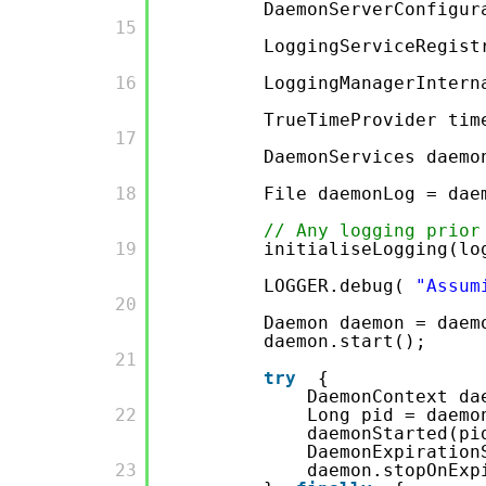
DaemonServerConfigu
       15

LoggingServiceRegist
       16

LoggingManagerIntern
TrueTimeProvider ti
       17

DaemonServices daem
       18

File daemonLog = dae
// Any logging prior
       19

initialiseLogging(lo
LOGGER.debug(
"Assum
       20

Daemon daemon = daem
daemon.start();
       21

try
{
DaemonContext da
       22

Long pid = daemo
daemonStarted(pi
DaemonExpiration
       23

daemon.stopOnExp