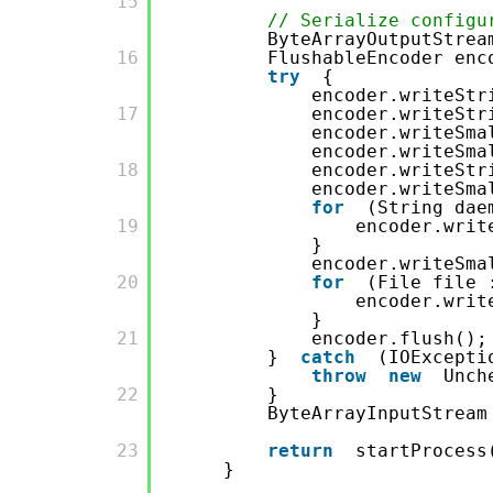
       15

// Serialize configu
ByteArrayOutputStrea
       16

FlushableEncoder en
try
{
encoder.writeStr
       17

encoder.writeStr
encoder.writeSma
encoder.writeSma
       18

encoder.writeStr
encoder.writeSma
for
(String dae
       19

encoder.writ
}
encoder.writeSma
       20

for
(File file 
encoder.writ
}
       21

encoder.flush();
}
catch
(IOExcepti
throw
new
Unch
       22

}
ByteArrayInputStrea
       23

return
startProcess
}