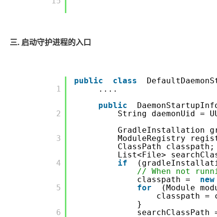
       15

三. 启动守护进程的入口
public
class
DefaultDaemon
       1

....
public
DaemonStartupInf
       2

String daemonUid = U
GradleInstallation g
       3

ModuleRegistry regi
ClassPath classpath;
List<File> searchCla
       4

if
(gradleInstalla
// When not runn
classpath =
new
       5

for
(Module mod
classpath = 
}
       6

searchClassPath 