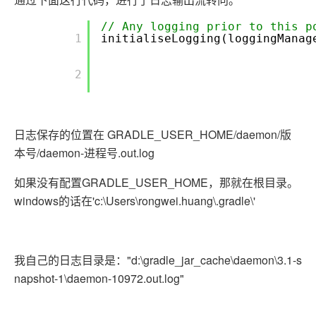
// Any logging prior to this p
       1

initialiseLogging(loggingManag
       2

日志保存的位置在 GRADLE_USER_HOME/daemon/版
本号/daemon-进程号.out.log
如果没有配置GRADLE_USER_HOME，那就在根目录。
windows的话在'c:\Users\rongwei.huang\.gradle\'
我自己的日志目录是："d:\gradle_jar_cache\daemon\3.1-s
napshot-1\daemon-10972.out.log"