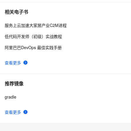
数|学习笔记
WPF 使用RPC调用其他进程
5
7
相关电子书
服务上云加速大家居产业C2M进程
Linux进程管理(第二版) --进程管理命令
4
8
低代码开发师（初级）实战教程
进程间通信：消息队列
1
9
阿里巴巴DevOps 最佳实践手册
在Flink运行时涉及到的进程
4
10
查看更多
推荐镜像
gradle
查看更多