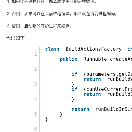
如果守护进程存在，那么就使用守护进程编译。
否则，如果可以在当前进程编译，那么就在当前进程编译。
否则，启动新的守护进程来编译。
代码如下：
class
BuildActionsFactory
i
       1

public
Runnable createA
...
       2

if
(parameters.getD
return
runBuild
       3

}
if
(canUseCurrentPr
return
runBuild
       4

}
return
runBuildInSi
       5

}
}
       6
