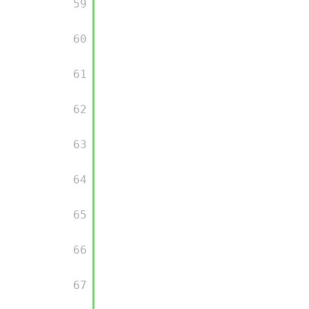
       59

       60

       61

       62

       63

       64

       65

       66

       67
