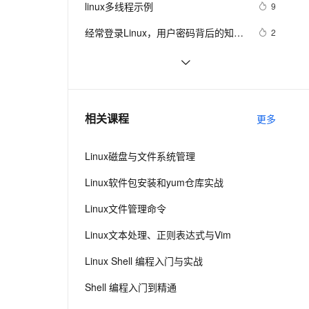
安全
找及“|”管道符、gzip/gunzip 压缩、
linux多线程示例
我要投诉
e-1.1-I2V
Cosyvoice-V3-Flash
9
PolarDB
上云场景组合购
Milvus 弹性伸缩功能新增节
伴
zip/unzip 压缩
漫剧创作，剧本、分镜、视频高效生成
100%兼容MySQL、PostgreSQL，兼容Oracle，支持集中和分布式
覆盖90%+业务场景，专享组合折扣价
点支持范围
畅自然，细节丰富
高表现力语音合成大模型，语音克隆听感自然
VPN
经常登录Linux，用户密码背后的知识
2
了解一下
ernetes 版 ACK
云聚AI 严选权益
AI 原生数据库服务发布
SSL 证书
Linux 下的 sleep
2
2V
Fun-ASR
，一键激活高效办公新体验
理容器应用的 K8s 服务
精选AI产品，从模型到应用全链提效
Agent 数据网关
文戏情感细腻自然，动作戏激烈拳拳到肉，实现更强表演能力
支持中英文自由切换，具备更强的噪声鲁棒性
堡垒机
linux kernel中的链表
578
AI 用量加速计划
云原生数据库 PolarDB
防火墙
、识别商机，让客服更高效、服务更出色。
linux下SOCKET深入
新老同享，达量后返
Agentic Database 发布
709
相关课程
更多
主机安全
应用
Linux磁盘与文件系统管理
千问办公
NEW
AI 应用及服务市场
的智能体编程平台
一站式AI生产力平台
Linux软件包安装和yum仓库实战
AI 应用
伶鹊
Linux文件管理命令
企业级人与Agent协作平台，接入和调度多个数字员工
智能客服平台，对话机器人、对话分析、智能外呼
大模型
Linux文本处理、正则表达式与Vim
大模型服务平台百炼 - 全妙
自然语言处理
Linux Shell 编程入门与实战
应用创作平台
多模态内容创作工具，已接入 DeepSeek
数据标注
Shell 编程入门到精通
机器学习