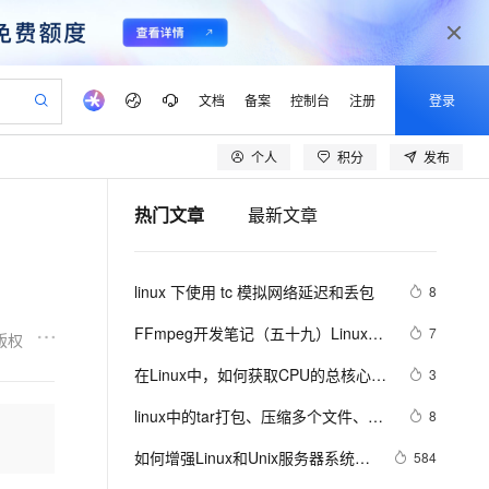
文档
备案
控制台
注册
登录
个人
积分
发布
验
作计划
器
AI 活动
专业服务
服务伙伴合作计划
开发者社区
加入我们
产品动态
服务平台百炼
阿里云 OPC 创新助力计划
热门文章
最新文章
一站式生成采购清单，支持单品或批量购买
io：打造专属 AI 语音助手
S产品伙伴计划（繁花）
峰会
CS
造的大模型服务与应用开发平台
一句话生成原生可编辑精美 PPT 文稿
AI 生产力先锋
Al MaaS 服务伙伴赋能合作
域名
博文
Careers
至高可申请百万元
Qwen3.8-Max 模型上线
开启高性价比 AI 编程新体验
弹性可伸缩的云计算服务
Qwen-Audio-3.0-Realtime 端到端实时语音角色扮演
输入一句话想法, 轻松生成专业的 PPT
先锋实践拓展 AI 生产力的边界
Token 补贴，五大权
计划
海大会
伙伴信用分合作计划
商标
问答
社会招聘
linux 下使用 tc 模拟网络延迟和丢包
8
益加速 OPC 成功
eek-V4-Pro
SS
一键部署幻兽帕鲁游戏服务器
飞天发布时刻
HOT
Open Search 向量检索版支
划
备案
电子书
校园招聘
pSeek-V4-Pro
视频创作，一键激活电商全链路生产力
稳定、安全、高性价比、高性能的云存储服务
一键购买专属联机服务器，轻松开启游戏
所见，即是所愿
持视频检索 Pipeline 功能
更多支持
FFmpeg开发笔记（五十九）Linux编
7
版权
划
公司注册
镜像站
视频生成
语音识别与合成
译ijkplayer的Android平台so库
专属 QwenPaw
漫剧工坊：一站式动画创作平台
AI 实训营
HOT
应用身份服务 (IDaaS)
在Linux中，如何获取CPU的总核心
3
合作伙伴培训与认证
划
上云迁移
站生成，高效打造优质广告素材
全接入的云上超级电脑
从聊天伙伴进化为能主动干活的本地数字员工
快速生产连贯的高质量长漫剧
从基础到进阶，Agent 创客手把手教你
OpenClaw 管理能力上线
数？
lScope
我要反馈
e-1.1-T2V
Qwen3-TTS-Flash
linux中的tar打包、压缩多个文件、磁
8
查询合作伙伴
n Alibaba Cloud ISV 合作
代维服务
建企业门户网站
10 分钟搭建微信、支付宝小程序
MaxCompute MaxFrame 提
盘查看和分区类、du查看文件和目录
畅细腻的高质量视频
离线语音合成大模型，多语言方言自适应，低延迟高稳定
创新加速
如何增强Linux和Unix服务器系统安
ope
登录合作伙伴管理后台
584
我要建议
站，无忧落地极速上线
以可视化方式快速构建移动和 PC 门户网站
国内短信简单易用，安全可靠，秒级触达，全球覆盖200+国家和地区。
高效部署网站，快速应用到小程序
供自动弹性内存功能
占用的磁盘空间linux中的grep 过滤查
全性