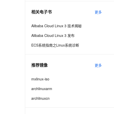
相关电子书
更多
息提取
与 AI 智能体进行实时音视频通话
从文本、图片、视频中提取结构化的属性信息
构建支持视频理解的 AI 音视频实时通话应用
Alibaba Cloud Linux 3 技术揭秘
t.diy 一步搞定创意建站
构建大模型应用的安全防护体系
Alibaba Cloud Linux 3 发布
通过自然语言交互简化开发流程,全栈开发支持
通过阿里云安全产品对 AI 应用进行安全防护
ECS系统指南之Linux系统诊断
推荐镜像
更多
mxlinux-iso
archlinuxarm
archlinuxcn