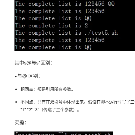
其中s@与s*区别：
@ 区别：
∗
与
与
相同点：都是引用所有参数。
不同点：只有在双引号中体现出来。假设在脚本运行时写了三个参数 1、
"1" "2" "3"（传递了三个参数）。
实操：