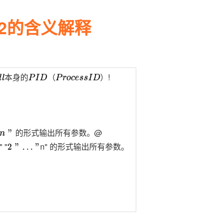
Deepseek-v4-pro
HappyHors
同享
万小智 AI 建站低至 15元/月
Qoder CN
AI 短剧/漫剧
云原生数据库 
快递物流查询
WordPress
成为服务伙
高校合作
点，立即开启云上创新
覆盖公网/内网、递归/权威、移动APP等全场景解析服务
送.CN域名，送备案服务码
基于千问大模型等，支持代码智能生成、研发智能问答
AI助力短剧
态智能体模型
旗舰 MoE 大模型，百万上下文与顶尖推理能力
图生视频，流
,$2的含义解释
Ubuntu
服务生态伙伴
云工开物
企业应用
Works
Night Plan 支持 Qwen 3.8-Max
云原生大数据计算服务 MaxCompute
AI 办公
容器服务 Kub
NEW
GLM-5.2
Wan2.7-T
Red Hat
30+ 款产品免费体验
Data Agent 驱动的一站式 Data+AI 开发治理平台
夜间 5 折，Qwen/Meoo/TokenPlan 客户专享
面向分析的企业级SaaS模式云数据仓库
AI智能应用
提供一站式管
科研合作
视觉 Coding、空间感知、多模态思考等全面升级
1M上下文，专为长程任务能力而生
ERP
堂（旗舰版）
SUSE
智能客服
CRM
!
l
本
身
的
P
I
D
（
P
r
o
c
e
s
s
I
D
）
本
身
的
（
）
防护产品
2个月
自动承接线索
建站小程序
OA 办公系统
AI 应用构建
大模型原生
力提升
财税管理
模板建站
Qoder
大模型服务平台百炼-应用模版
HOT
NEW
面向真实软件
个人版上线、团队版降价；千问3.8-Max首发发尝鲜
丰富多元化的应用模版和解决方案
400电话
定制建站
@
n
"
的
形
式
输
出
所
有
参
数
。
的
形
式
输
出
所
有
参
数
。
" "
n" 的形式输出所有参数。
2
"
…
"
万有无界
大模型服务平台百炼-智能体
方案
广告营销
模板小程序
的模型效果
灵活可视化地构建企业级 Agent
定制小程序
秒悟
人工智能平台 PAI
APP 开发
云端极速 AI 
新一代 AI 视频生成模型，深度适配广告营销等场景
AI Native 的算法工程平台，一站式完成建模、训练、推理服务部署
。
建站系统