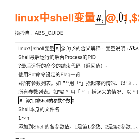
存储
天池大赛
Qwen3.7-Plus
云解析DNS
解决方案免费试用 新老
电子合同
最高领取价值200元试用
能看、能想、能动手的多模
安全
linux中shell变量
网络与CDN
#,
@,
0
1
,
#,
AI 算法大赛
畅捷通
大数据开发治理平台 Data
AI 产品 免费试用
网络
安全
云开发大赛
Qwen3-VL-Plus
Tableau 订阅
1亿+ 大模型 tokens 和 
摘抄自：ABS_GUIDE
可观测
入门学习赛
中间件
AI空中课堂在线直播课
云防火墙
140+云产品 免费试用
linux中shell变量
@,
1,
#,
#,
0
,
2
的
含
义
解
释
:
变
量
说
明
:
S
h
e
l
上云与迁云
的
含
义
解
释
变
量
说
明
云原生的云上边界网络安全
产品新客免费试用，最长1
数据库
生态解决方案
Shell最后运行的后台Process的PID
大模型服务
企业出海
大模型ACA认证体验
大数据计算
-
?
最
后
运
行
的
命
令
的
结
束
代
码
（
返
回
值
）
最
后
运
行
的
命
令
的
结
束
代
码
（
返
回
值
）
助力企业全员 AI 认知与能
行业生态解决方案
千问AI平台-Token Plan
使用Set命令设定的Flag一览
政企业务
媒体服务
开发者生态解决方案
*"用「"」括起来的情况、以"
2 …
1
∗
所
有
参
数
列
表
。
如
"
所
有
参
数
列
表
。
如
企业服务与云通信
所有参数列表。如"
1
@
"
用
「
"
」
括
起
来
的
情
况
、
以
"
千问AI平台-模型体验
用
「
」
括
AI 开发和 AI 应用解决
起
来
的
情
况
、
以
在线体验全尺寸、多种模态
0
# 添加到Shell的参数个数
# 添加到Shell的参数个数
域名与网站
Shell本身的文件名
Happy 系列大模型
终端用户计算
n
1
～
～
添加到Shell的各参数值。
2是第2参数…
Serverless
1
是
第
1
参
数
、
是
第
参
数
、
开发工具