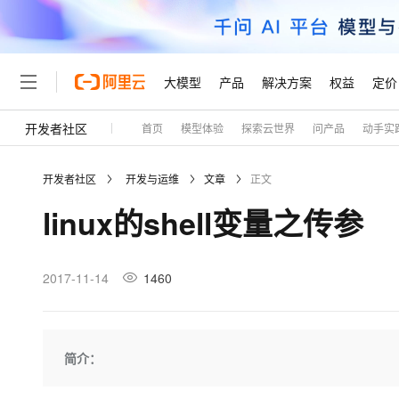
大模型
产品
解决方案
权益
定价
开发者社区
首页
模型体验
探索云世界
问产品
动手实
大模型
产品
解决方案
权益
定价
云市场
伙伴
服务
了解阿里云
精选产品
精选解决方案
普惠上云
产品定价
精选商城
成为销售伙伴
售前咨询
为什么选择阿里云
千问AI平台
开发者社区
开发与运维
文章
正文
了解云产品的定价详情
大模型服务平台百炼
千问办公，解锁你的工作
普惠上云 官方力荐
分销伙伴
在线服务
网站建设
什么是云计算
大
linux的shell变量之传参
大模型服务与应用平台
企业级Agent产品，直接
云服务器38元/年起，超
咨询伙伴
多端小程序
技术领先
云上成本管理
售后服务
轻量应用服务器
Agency Agents：拥
官方推荐返现计划
大模型
精选产品
精选解决方案
Salesforce 国际版订阅
稳定可靠
管理和优化成本
推荐新用户得奖励，单订单
销售伙伴合作计划
2017-11-14
1460
自助服务
友盟天域
安全合规
人工智能与机器学习
AI
文本生成
云数据库 RDS
HappyHorse 打造一
云工开物
无影生态合作计划
在线服务
观测云
分析师报告
高校专属算力普惠，学生认
计算
互联网应用开发
Qwen3.8-Max
HOT
Salesforce On Alibaba C
工单服务
Tuya 物联网平台阿里云
研究报告与白皮书
人工智能平台 PAI
快速拥有专属 OpenClaw
简介：
大模
Consulting Partner 合
大数据
容器
智能体时代全能旗舰模型
免费试用
短信专区
一站式AI开发、训练和推
蓝凌 OA
AI 大模型销售与服务生
现代化应用