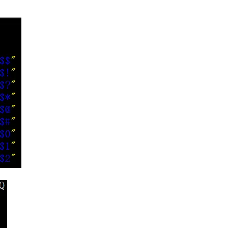
AI 应用
10分钟微调：让0.6B模型媲美235B模
多模态数据信
型
依托云原生高可用架构,实现Dify私有化部署
用1%尺寸在特定领域达到大模型90%以上效果
一个 AI 助手
超强辅助，Bol
即刻拥有 DeepSeek-R1 满血版
在企业官网、通讯软件中为客户提供 AI 客服
多种方案随心选，轻松解锁专属 DeepSeek