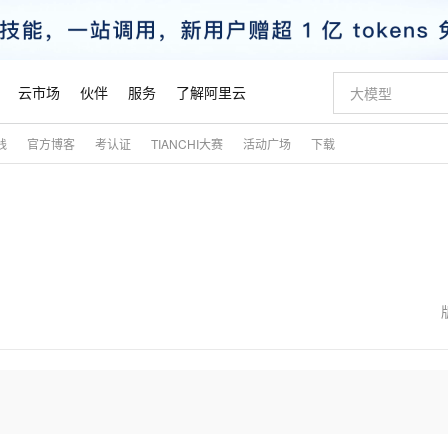
云市场
伙伴
服务
了解阿里云
践
官方博客
考认证
TIANCHI大赛
活动广场
下载
AI 特惠
数据与 API
成为产品伙伴
企业增值服务
最佳实践
价格计算器
AI 场景体
基础软件
产品伙伴合
阿里云认证
市场活动
配置报价
大模型
自助选配和估算价格
新方式
睿译宝，AI翻译排版一步到位
智启 AI 普惠权益
产品生态集成认证中心
企业支持计划
云上春晚
域名与网站
千问官方 MaaS 平台，为开发者和 Agent 而生，新用户赠送 1 亿 + tokens 额度
Qwen Aud
AI Coding
阿里云Maa
2026 阿里云
云服务器 E
为企业打
数据集
Windows
大模型认证
模型
NEW
NEW
交付可用成果
值低价云产品抢先购
上传文档即自动完成翻译和格式还原
至高享 1亿+免费 tokens，加速 Al 应用落地
提供智能易用的域名与建站服务
智能编程，一键
安全可靠、
产品生态伙伴
专家技术服务
云上奥运之旅
弹性计算合作
阿里云中企出
手机三要素
宝塔 Linux
全部认证
价格优势
有专属领域专家
GLM-5.2：长任务时代开源旗舰模型
阿里云 OPC 创新助力计划
千问大模型
即刻拥有 DeepS
AI 电商营销
对象存储 O
大模型
产品生态伙伴工作台
企业增值服务台
云栖战略参考
云存储合作计
云栖大会
身份实名认证
CentOS
训练营
推动算力普惠，释放技术红利
最高返9万
多领域专家智能体,一键组建 AI 虚拟交付团队
快速构建应用程序和网站，即刻迈出上云第一步
至高百万元 Token 补贴，加速一人公司成长
多元化、高性能、安全可靠的大模型服务
真正可用的 1M 上下文,一次完成代码全链路开发
轻松解锁专属 Dee
从图文生成到
云上的中国
数据库合作计
活动全景
短信
Docker
图片和
站式影视创作平台
Hermes Agent，打造自进化智能体
Token Plan 模型订阅计划
数字证书管理服务（原SSL证书）
5 分钟轻松部署
AI 广告创作
无影云电脑
企业成长
NEW
信息公告
看见新力量
云网络合作计
OCR 文字识别
JAVA
证享300元代金券
可视化编排打通从文字构思到成片全链路闭环
全托管，含MySQL、PostgreSQL、SQL Server、MariaDB多引擎
自主进化，持久记忆，越用越聪明
Qwen3.8-Max 首发尝鲜，限时加量 10 倍，夜间低至2折
实现全站HTTPS，呈现可信的WEB访问
图文、视频一
随时随地安
魔搭 Mode
Kimi-K3
HappyHors
NEW
loud
服务实践
官网公告
金融模力时刻
Salesforce O
版
发票查验
全能环境
Claude Code + GStack 打造工程团队
千问办公，限时限量积分加倍
Qoder
低代码高效构
AI 建站
短信服务
型
NEW
作计划
Kimi 最新旗舰模型，长程编程与推理利器
让文字生成流
计划
创新中心
魔搭 ModelSc
健康状态
理服务
让AI从“聊天伙伴”进化为能干活的“数字员工”
安装技能 GStack，拥有专属 AI 工程团队
你的AI工作搭子，覆盖日常办公高频场景
面向真实软件的智能体编程平台
0 代码专业建
客户案例
天气预报查询
操作系统
态合作计划