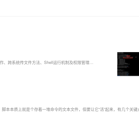
本文详解Linux打包压缩技巧、常用命令与原理，涵盖.zip与.tgz格式操作、跨系统传文件方法、Shell运行机制及权限管理，助你高效使用Linux系统。