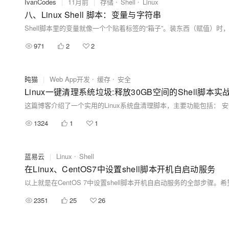
IvanCodes
|
11月前
|
存储
Shell
Linux
八、Linux Shell 脚本：变量与字符串
971
2
2
盹猫
|
Web App开发
缓存
安全
Linux一键清理系统垃圾:释放30GB空间的Shell脚本实战
1324
1
1
蓝易云
|
Linux
Shell
在Linux、CentOS7中设置shell脚本开机自启动服务
以上就是在CentOS 7中设置shell脚本开机自启动服务的全部步骤。
2351
25
26