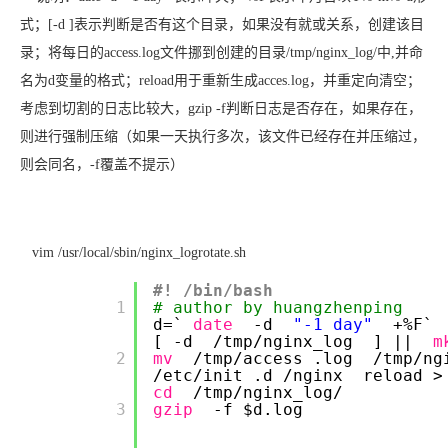
式；[-d ]表示判断是否有这个目录，如果没有就或关系，创建该目
录；将每日的access.log文件挪到创建的目录/tmp/nginx_log/中,并命
名为d变量的格式；reload用于重新生成acces.log，并重定向清空；
考虑到切割的日志比较大，gzip -f判断日志是否存在，如果存在，
则进行强制压缩（如果一天执行多次，该文件已经存在并压缩过，
则会同名，-f覆盖不提示）
vim /usr/local/sbin/nginx_logrotate.sh
#! /bin/bash
        1

# author by huangzhenping
d=`
date
-d
"-1 day"
+%F`
[ -d
/tmp/nginx_log
] ||
m
        2

mv
/tmp/access
.log
/tmp/ng
/etc/init
.d
/nginx
reload 
cd
/tmp/nginx_log/
        3

gzip
-f $d.log