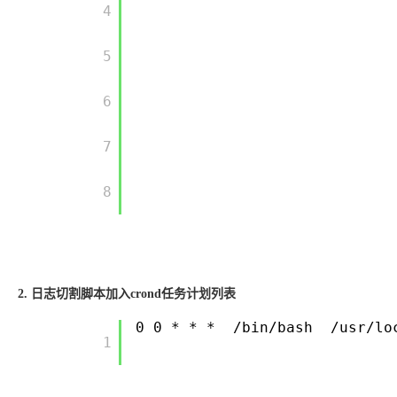
        4

        5

        6

        7

        8

2. 日志切割脚本加入crond任务计划列表
0 0 * * *
/bin/bash
/usr/lo
        1
