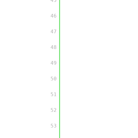
         45

         46

         47

         48

         49

         50

         51

         52

         53
