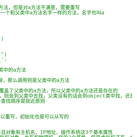
型
依托云原生高可用架构,实现Dify私有化部署
a方法，但是对a方法不满意，需要重写
用1%尺寸在特定领域达到大模型90%以上效果
写一个和父类中a方法名字一样的方法，名字也叫a
一个 AI 助手
超强辅助，Bol
了
即刻拥有 DeepSeek-R1 满血版
在企业官网、通讯软件中为客户提供 AI 客服
多种方案随心选，轻松解锁专属 DeepSeek
")
.")
_':
子类中的a方法
掉，那么调用则是父类中的a方法
是覆盖了父类中的a方法，所以父类中的a方法还是存在的
法，则会到父类中去找，父类没有的话会到object类中找，还
个查找顺序是就近原则
方法可以重写，初始化也是可以从写的
且对象有主机名、IP地址、操作系统这3个基本属性