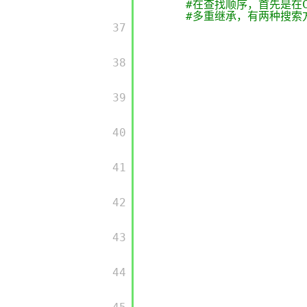
#在查找顺序，首先是在
#多重继承，有两种搜索
         37

         38

         39

         40

         41

         42

         43

         44
