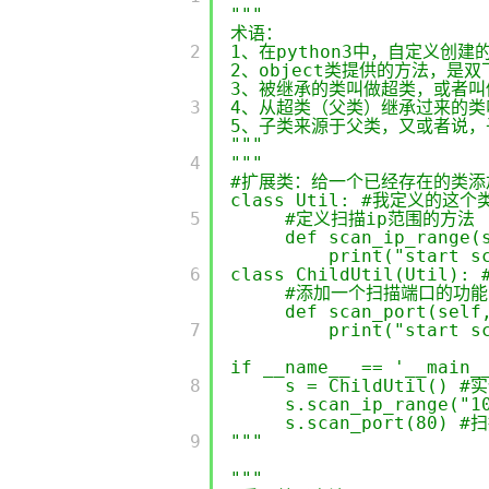
"""
大数据开发治理平台 Data
AI 产品 免费试用
网络
安全
云开发大赛
Qwen3-VL-Plus
术语：
Tableau 订阅
1亿+ 大模型 tokens 和 
         2

1、在python3中，自定义创建
可观测
入门学习赛
中间件
2、object类提供的方法，是
AI空中课堂在线直播课
云防火墙
140+云产品 免费试用
3、被继承的类叫做超类，或者叫
上云与迁云
         3

4、从超类（父类）继承过来的类
云原生的云上边界网络安全
产品新客免费试用，最长1
数据库
5、子类来源于父类，又或者说，
生态解决方案
大模型服务
"""
企业出海
大模型ACA认证体验
大数据计算
         4

"""
助力企业全员 AI 认知与能
行业生态解决方案
#扩展类：给一个已经存在的类添
千问AI平台-Token Plan
政企业务
class Util: #我定义的
媒体服务
         5

#定义扫描ip范围的方法
开发者生态解决方案
def scan_ip_range(
企业服务与云通信
print("start s
千问AI平台-模型体验
AI 开发和 AI 应用解决
         6

class ChildUtil(Util)
在线体验全尺寸、多种模态
域名与网站
#添加一个扫描端口的功能
def scan_port(self
Happy 系列大模型
         7

print("start s
终端用户计算
if __name__ == '__main_
Serverless
         8

s = ChildUtil(
s.scan_ip_range
开发工具
s.scan_port(80
大模型解决方案
         9

"""
迁移与运维管理
"""
快速部署 Dify，高效搭建 