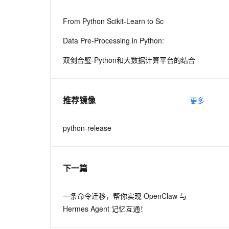
从文本、图片、视频中提取结构化的属性信息
构建支持视频理解的 AI 音视频实时通话应用
From Python Scikit-Learn to Sc
t.diy 一步搞定创意建站
构建大模型应用的安全防护体系
Data Pre-Processing in Python:
通过自然语言交互简化开发流程,全栈开发支持
通过阿里云安全产品对 AI 应用进行安全防护
双剑合璧-Python和大数据计算平台的结合
推荐镜像
更多
python-release
是没有则引发异常
下一篇
一条命令迁移，帮你实现 OpenClaw 与
Hermes Agent 记忆互通！