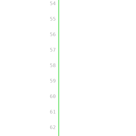
         54

         55

         56

         57

         58

         59

         60

         61

         62
