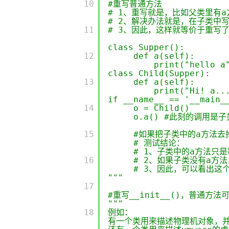
         10

#重写普通方法
专有云
# 1、重写就是，比如父类里有
# 2、解决办法就是，在子类中
10 分钟在聊天系统中增加
         11

# 3、因此，这样就等价于重写
class Supper():
         12

def a(self):
print("hello a
class Child(Supper):
         13

def a(self):
print("Hi! a..
if __name__ == '__main_
         14

o = Child()
o.a() #此刻的调用是
         15

#如果把子类中的a方法去
# 测试结论：
# 1、子类中的a方法只
         16

# 2、如果子类没有a方
# 3、因此，可以看出这
"""
         17

#重写__init__()，普通
"""
         18

例如：
有一个类用来描述物理机对象，并