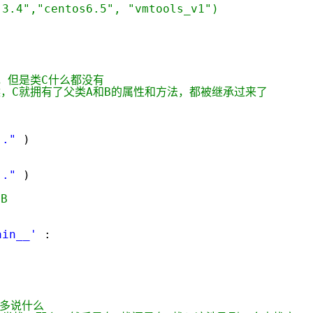
.3.4","centos6.5", "vmtools_v1")
C，但是类C什么都没有
候，C就拥有了父类A和B的属性和方法，都被继承过来了
:
.."
)
:
.."
)
B
ain__'
:
用多说什么