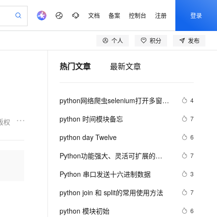
文档
备案
控制台
注册
登录
个人
积分
发布
验
作计划
器
AI 活动
专业服务
服务伙伴合作计划
开发者社区
加入我们
产品动态
服务平台百炼
阿里云 OPC 创新助力计划
热门文章
最新文章
一站式生成采购清单，支持单品或批量购买
io：打造专属 AI 语音助手
S产品伙伴计划（繁花）
峰会
CS
造的大模型服务与应用开发平台
一句话生成原生可编辑精美 PPT 文稿
AI 生产力先锋
Al MaaS 服务伙伴赋能合作
域名
博文
Careers
至高可申请百万元
Qwen3.8-Max 模型上线
开启高性价比 AI 编程新体验
弹性可伸缩的云计算服务
Qwen-Audio-3.0-Realtime 端到端实时语音角色扮演
输入一句话想法, 轻松生成专业的 PPT
先锋实践拓展 AI 生产力的边界
Token 补贴，五大权
计划
海大会
伙伴信用分合作计划
商标
问答
社会招聘
python网络爬虫selenium打开多窗口
4
益加速 OPC 成功
eek-V4-Pro
SS
一键部署幻兽帕鲁游戏服务器
飞天发布时刻
HOT
Open Search 向量检索版支
划
备案
电子书
校园招聘
与切换页面
pSeek-V4-Pro
视频创作，一键激活电商全链路生产力
稳定、安全、高性价比、高性能的云存储服务
一键购买专属联机服务器，轻松开启游戏
所见，即是所愿
持视频检索 Pipeline 功能
更多支持
python 时间模块备忘
7
版权
划
公司注册
镜像站
视频生成
语音识别与合成
专属 QwenPaw
漫剧工坊：一站式动画创作平台
AI 实训营
HOT
应用身份服务 (IDaaS)
python day Twelve
6
合作伙伴培训与认证
划
上云迁移
站生成，高效打造优质广告素材
全接入的云上超级电脑
从聊天伙伴进化为能主动干活的本地数字员工
快速生产连贯的高质量长漫剧
从基础到进阶，Agent 创客手把手教你
OpenClaw 管理能力上线
lScope
我要反馈
e-1.1-T2V
Qwen3-TTS-Flash
Python功能强大、灵活可扩展的
7
查询合作伙伴
n Alibaba Cloud ISV 合作
代维服务
建企业门户网站
10 分钟搭建微信、支付宝小程序
MaxCompute MaxFrame 提
Statsmodels库
畅细腻的高质量视频
离线语音合成大模型，多语言方言自适应，低延迟高稳定
创新加速
Python 串口发送十六进制数据
ope
登录合作伙伴管理后台
3
我要建议
站，无忧落地极速上线
以可视化方式快速构建移动和 PC 门户网站
国内短信简单易用，安全可靠，秒级触达，全球覆盖200+国家和地区。
高效部署网站，快速应用到小程序
供自动弹性内存功能
安全
python join 和 split的常用使用方法
我要投诉
e-1.1-I2V
Cosyvoice-V3-Flash
7
PolarDB
上云场景组合购
Milvus 弹性伸缩功能新增节
伴
漫剧创作，剧本、分镜、视频高效生成
100%兼容MySQL、PostgreSQL，兼容Oracle，支持集中和分布式
覆盖90%+业务场景，专享组合折扣价
点支持范围
畅自然，细节丰富
高表现力语音合成大模型，语音克隆听感自然
VPN
python 模块初始
6