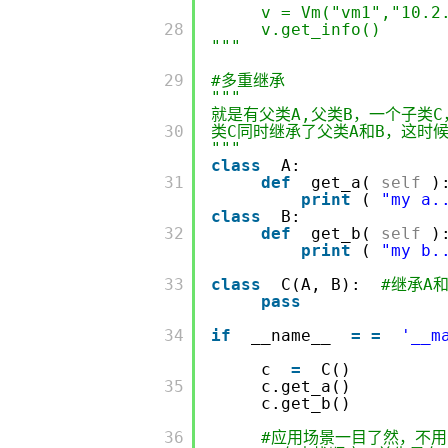
v = Vm("vm1","10.2
         28

v.get_info()
"""
         29

#多重继承
"""
就是有父类A,父类B，一个子类
         30

类C同时继承了父类A和B，这时
"""
class
A:
         31

def
get_a(
self
)
print
(
"my a.
class
B:
         32

def
get_b(
self
)
print
(
"my b.
         33

class
C(A, B):
#继承A和
pass
         34

if
__name__
=
=
'__m
c
=
C()
         35

c.get_a()
c.get_b()
         36

#应用场景一目了然，不