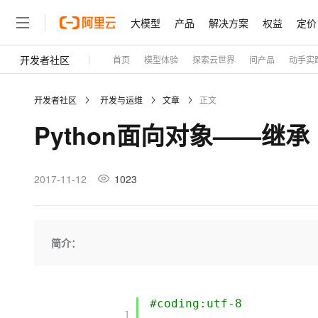
大模型
产品
解决方案
权益
定价
开发者社区
首页
模型体验
探索云世界
问产品
动手实
大模型
产品
解决方案
权益
定价
云市场
伙伴
服务
了解阿里云
精选产品
精选解决方案
普惠上云
产品定价
精选商城
成为销售伙伴
售前咨询
为什么选择阿里云
千问AI平台
开发者社区
开发与运维
文章
正文
了解云产品的定价详情
大模型服务平台百炼
千问办公，解锁你的工作
普惠上云 官方力荐
分销伙伴
在线服务
网站建设
什么是云计算
大
Python面向对象——继承
大模型服务与应用平台
企业级Agent产品，直接
云服务器38元/年起，超
咨询伙伴
多端小程序
技术领先
云上成本管理
售后服务
轻量应用服务器
Agency Agents：拥
官方推荐返现计划
大模型
精选产品
精选解决方案
Salesforce 国际版订阅
稳定可靠
管理和优化成本
推荐新用户得奖励，单订单
销售伙伴合作计划
2017-11-12
1023
自助服务
友盟天域
安全合规
人工智能与机器学习
AI
文本生成
云数据库 RDS
HappyHorse 打造一
云工开物
无影生态合作计划
在线服务
观测云
分析师报告
高校专属算力普惠，学生认
计算
互联网应用开发
Qwen3.8-Max
HOT
Salesforce On Alibaba C
工单服务
Tuya 物联网平台阿里云
研究报告与白皮书
人工智能平台 PAI
快速拥有专属 OpenClaw
简介：
大模
Consulting Partner 合
大数据
容器
智能体时代全能旗舰模型
免费试用
短信专区
一站式AI开发、训练和推
蓝凌 OA
AI 大模型销售与服务生
现代化应用
存储
天池大赛
Qwen3.7-Plus
云解析DNS
解决方案免费试用 新老
电子合同
最高领取价值200元试用
能看、能想、能动手的多模
安全
#coding:utf-8
网络与CDN
AI 算法大赛
畅捷通
         1
