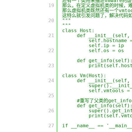
还有一个类用来描述vmware的
         19

那么，在定义虚拟机类的时候，难
那么虚拟机类既然还有一个vmt
这特么就引发问题了，解决代码
         20

"""
"""
class Host:
         21

def __init__(self,
self.hostname 
self.ip = ip
         22

self.os = os
def get_info(self)
         23

print(self.hos
class Vm(Host):
         24

def __init__(self,
super().__in
self.vmtools =
         25

#重写了父类的get_inf
def get_info(self)
         26

super().get_
print(self.vmt
         27

if __name__ == '__main_