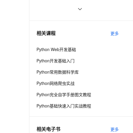
ernetes 版 ACK
云聚AI 严选权益
AI 原生数据库服务发布
SSL 证书
python中使用and和or来实现其它语言
5
2V
Fun-ASR
，一键激活高效办公新体验
理容器应用的 K8s 服务
精选AI产品，从模型到应用全链提效
Agent 数据网关
中的?号表达式
文戏情感细腻自然，动作戏激烈拳拳到肉，实现更强表演能力
支持中英文自由切换，具备更强的噪声鲁棒性
堡垒机
python网络编程初级
8
AI 用量加速计划
云原生数据库 PolarDB
防火墙
、识别商机，让客服更高效、服务更出色。
Python PIL远程命令执行漏洞复现
新老同享，达量后返
Agentic Database 发布
8
相关课程
更多
(CVE-2017-8291 CVE-2017-8291)
主机安全
应用
Python Web开发基础
千问办公
NEW
t类
AI 应用及服务市场
的智能体编程平台
一站式AI生产力平台
Python开发基础入门
AI 应用
伶鹊
Python常用数据科学库
企业级人与Agent协作平台，接入和调度多个数字员工
智能客服平台，对话机器人、对话分析、智能外呼
大模型
Python网络爬虫实战
大模型服务平台百炼 - 全妙
自然语言处理
Python完全自学手册图文教程
应用创作平台
多模态内容创作工具，已接入 DeepSeek
数据标注
Python基础快速入门实战教程
机器学习
相关电子书
更多
息提取
与 AI 智能体进行实时音视频通话