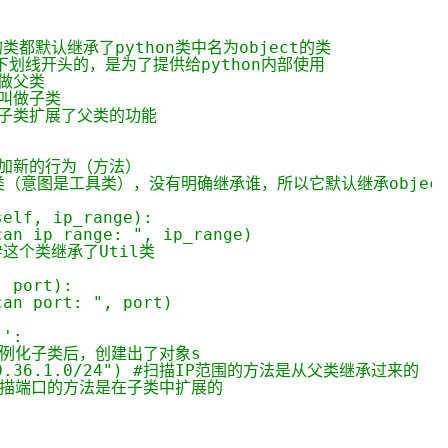
服务生态伙伴
云工开物
企业应用
Works
Night Plan 支持 Qwen 3.8-Max
云原生大数据计算服务 MaxCompute
AI 办公
容器服务 Kub
NEW
GLM-5.2
Wan2.7-T
Red Hat
30+ 款产品免费体验
Data Agent 驱动的一站式 Data+AI 开发治理平台
夜间 5 折，Qwen/Meoo/TokenPlan 客户专享
面向分析的企业级SaaS模式云数据仓库
AI智能应用
提供一站式管
科研合作
的类都默认继承了python类中名为object的类
视觉 Coding、空间感知、多模态思考等全面升级
1M上下文，专为长程任务能力而生
ERP
双下划线开头的，是为了提供给python内部使用
堂（旗舰版）
SUSE
智能客服
做父类
CRM
叫做子类
防护产品
2个月
自动承接线索
子类扩展了父类的功能
建站小程序
OA 办公系统
AI 应用构建
大模型原生
力提升
财税管理
模板建站
加新的行为（方法）
Qoder
大模型服务平台百炼-应用模版
HOT
NEW
这个类（意图是工具类），没有明确继承谁，所以它默认继承objec
面向真实软件
个人版上线、团队版降价；千问3.8-Max首发发尝鲜
丰富多元化的应用模版和解决方案
400电话
定制建站
self, ip_range):
can ip range: ", ip_range)
万有无界
大模型服务平台百炼-智能体
方案
广告营销
模板小程序
: #这个类继承了Util类
的模型效果
灵活可视化地构建企业级 Agent
定制小程序
, port):
秒悟
人工智能平台 PAI
can port: ", port)
APP 开发
云端极速 AI 
新一代 AI 视频生成模型，深度适配广告营销等场景
AI Native 的算法工程平台，一站式完成建模、训练、推理服务部署
_':
建站系统
) #实例化子类后，创建出了对象s
("10.36.1.0/24") #扫描IP范围的方法是从父类继承过来的
) #扫描端口的方法是在子类中扩展的
AI 应用
10分钟微调：让0.6B模型媲美235B模
多模态数据信