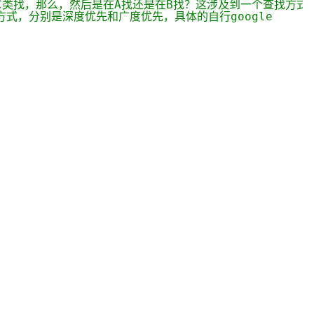
C类找，那么，然后是在A找还是在B找？这涉及到一个查找方式
方式，分别是深度优先和广度优先，具体的自行google