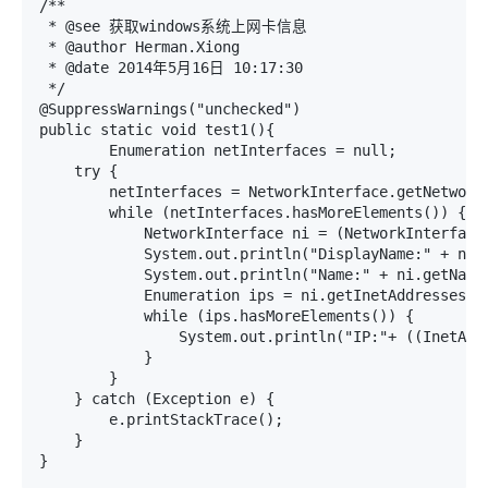
/**

 * @see 获取windows系统上网卡信息

 * @author Herman.Xiong

 * @date 2014年5月16日 10:17:30

 */

@SuppressWarnings("unchecked")

public static void test1(){

	Enumeration netInterfaces = null;

    try {

        netInterfaces = NetworkInterface.getNetworkI
        while (netInterfaces.hasMoreElements()) {

            NetworkInterface ni = (NetworkInterface)
            System.out.println("DisplayName:" + ni.g
            System.out.println("Name:" + ni.getName(
            Enumeration ips = ni.getInetAddresses();
            while (ips.hasMoreElements()) {

                System.out.println("IP:"+ ((InetAddr
            }

        }

    } catch (Exception e) {

        e.printStackTrace();

    }

}