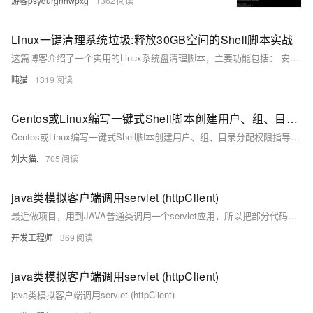
游客psydurgnhwpxg
1362
Linux一键清理系统垃圾:释放30GB空间的Shell脚本实战​
这篇博客介绍了一个实用的Linux系统盘清理脚本，主要功能包括： 安全权限检查和旧内核清理，保留当前使用内核 7天以上日志文件清理和系统日志压缩 浏览器缓存(Chrome/Firefox)、APT缓存、临时文件清理 智能清理Snap旧版本和Docker无用数据 提供磁盘空间使用前后对比和大文件查找功能 脚本采用交互式设计确保安全性，适合定期维护开发环境、服务器和个人电脑。文章详细解析了脚本的关键功能代码，并给出了使用建议。完整脚本已开源，用户可根据需求自定义调整清理策略。
盹猫
1319
Centos或Linux编写一键式Shell脚本创建用户、组、目录分配权限指导手册
Centos或Linux编写一键式Shell脚本创建用户、组、目录分配权限指导手册
刘大猫.
705
java类模拟客户端调用servlet (httpClient)
最近做项目，用到JAVA普通类调用一个servlet应用，所以把部分代码也贴上来了。
开发工程师
369
java类模拟客户端调用servlet (httpClient)
java类模拟客户端调用servlet (httpClient)