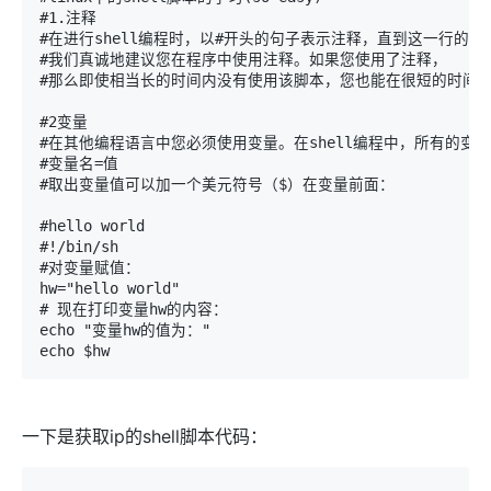
#1.注释

#在进行shell编程时，以#开头的句子表示注释，直到这一行的结束
#我们真诚地建议您在程序中使用注释。如果您使用了注释，

#那么即使相当长的时间内没有使用该脚本，您也能在很短的时间内
#2变量

#在其他编程语言中您必须使用变量。在shell编程中，所有的
#变量名=值

#取出变量值可以加一个美元符号（$）在变量前面：

#hello world

#!/bin/sh

#对变量赋值：

hw="hello world"

# 现在打印变量hw的内容：

echo "变量hw的值为："

echo $hw
一下是获取ip的shell脚本代码：