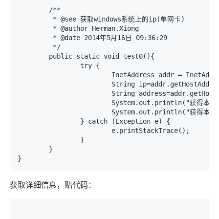
	/**

	 * @see 获取windows系统上的ip(单网卡)

	 * @author Herman.Xiong

	 * @date 2014年5月16日 09:36:29

	 */

	public static void test0(){

		try {

			InetAddress addr = InetAddress.getLocalHost();

			String ip=addr.getHostAddress().toString();//获得本机IP

			String address=addr.getHostName().toString();//获得本机名称

			System.out.println("获得本机IP:"+ip);

			System.out.println("获得本机名称:"+address);

		} catch (Exception e) {

			e.printStackTrace();

		}

	}

}
获取详细信息，贴代码：