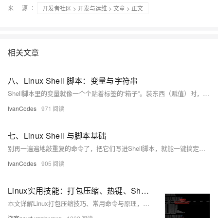
来 源：
开发者社区
>
开发与运维
>
文章
> 正文
相关文章
八、Linux Shell 脚本：变量与字符串
Shell脚本里的变量就像一个个贴着标签的“箱子”。装东西（赋值）时，=两边千万不能有空格。用单引号''装进去的东西会原封不动，用双引号""则会让里面的
IvanCodes
971
七、Linux Shell 与脚本基础
别再一遍遍地敲重复的命令了，把它们写进Shell脚本，就能一键搞定。脚本本质上就是个存着一堆命令的文本文件，但要让它“活”起来，有几个关键点：文件开头最好用#!/usr/bin/env bash来指定解释器，并用chmod +x给它执行权限。执行时也有讲究：./script.sh是在一个新“房间”（子Shell）里跑，不影响你；而source script.sh是在当前“房间”里跑，适合用来加载环境变量和配置文件。
IvanCodes
905
Linux实用技能：打包压缩、热键、Shell与权限管理
本文详解Linux打包压缩技巧、常用命令与原理，涵盖.zip与.tgz格式操作、跨系统传文件方法、Shell运行机制及权限管理，助你高效使用Linux系统。