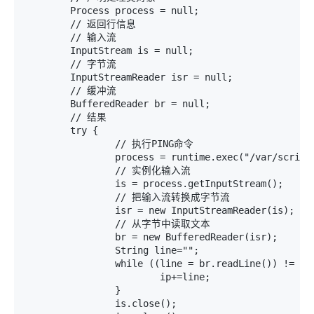
	Process process = null;

	// 返回行信息

	// 输入流

	InputStream is = null;

	// 字节流

	InputStreamReader isr = null;

	// 缓冲流

	BufferedReader br = null;

	// 结果

	try {

		// 执行PING命令

		process = runtime.exec("/var/script/herman.sh");

		// 实例化输入流

		is = process.getInputStream();

		// 把输入流转换成字节流

		isr = new InputStreamReader(is);

		// 从字节中读取文本

		br = new BufferedReader(isr);

		String line="";

		while ((line = br.readLine()) != null) {

			ip+=line;

		}

		is.close();
