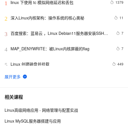
linux 下使用 tc 模拟网络延迟和丢包
1379
1
深入Linux内核架构：操作系统的核心奥秘
11
2
百度搜索：蓝易云 ，Linux Debian11服务器安装SSH，
7
3
创建新用户并允许SSH远程登录，及SSH安全登录配置！
MAP_DENYWRITE：被Linux内核屏蔽的flag
7
4
Linux 创建磁盘并挂载
449
5
linux DHCP
4
6
FFmpeg开发笔记（五十九）Linux编译ijkplayer的
5
7
相关课程
Android平台so库
Linux高级网络应用 - 网络管理与配置实战
linux中的tar打包、压缩多个文件、磁盘查看和分区类、
8
8
du查看文件和目录占用的磁盘空间linux中的grep 过滤查
Linux MySQL服务器搭建与应用
找及“|”管道符、gzip/gunzip 压缩、zip/unzip 压缩
如何增强Linux和Unix服务器系统安全性
583
9