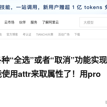
云市场
伙伴
服务
了解阿里云
践
官方博客
考认证
TIANCHI大赛
活动广场
下载
AI 特惠
数据与 API
成为产品伙伴
企业增值服务
最佳实践
价格计算器
AI 场景体
基础软件
产品伙伴合
阿里云认证
市场活动
配置报价
大模型
自助选配和估算价格
新方式
睿译宝，AI翻译排版一步到位
智启 AI 普惠权益
产品生态集成认证中心
企业支持计划
云上春晚
域名与网站
千问官方 MaaS 平台，为开发者和 Agent 而生，新用户赠送 1 亿 + tokens 额度
Qwen Aud
AI Coding
阿里云Maa
2026 阿里云
云服务器 E
为企业打
数据集
Windows
大模型认证
模型
NEW
NEW
x的各种“全选”或者“取消”功能实现
交付可用成果
值低价云产品抢先购
上传文档即自动完成翻译和格式还原
至高享 1亿+免费 tokens，加速 Al 应用落地
提供智能易用的域名与建站服务
智能编程，一键
安全可靠、
产品生态伙伴
专家技术服务
云上奥运之旅
弹性计算合作
阿里云中企出
手机三要素
宝塔 Linux
全部认证
价格优势
有专属领域专家
GLM-5.2：长任务时代开源旗舰模型
阿里云 OPC 创新助力计划
千问大模型
即刻拥有 DeepS
AI 电商营销
对象存储 O
大模型
产品生态伙伴工作台
企业增值服务台
云栖战略参考
云存储合作计
云栖大会
身份实名认证
CentOS
训练营
使用attr来取属性了！用pro
推动算力普惠，释放技术红利
最高返9万
多领域专家智能体,一键组建 AI 虚拟交付团队
快速构建应用程序和网站，即刻迈出上云第一步
至高百万元 Token 补贴，加速一人公司成长
多元化、高性能、安全可靠的大模型服务
真正可用的 1M 上下文,一次完成代码全链路开发
轻松解锁专属 Dee
从图文生成到
云上的中国
数据库合作计
活动全景
短信
Docker
图片和
站式影视创作平台
Hermes Agent，打造自进化智能体
Token Plan 模型订阅计划
数字证书管理服务（原SSL证书）
5 分钟轻松部署
AI 广告创作
无影云电脑
企业成长
NEW
信息公告
看见新力量
云网络合作计
OCR 文字识别
JAVA
证享300元代金券
可视化编排打通从文字构思到成片全链路闭环
全托管，含MySQL、PostgreSQL、SQL Server、MariaDB多引擎
自主进化，持久记忆，越用越聪明
Qwen3.8-Max 首发尝鲜，限时加量 10 倍，夜间低至2折
实现全站HTTPS，呈现可信的WEB访问
图文、视频一
随时随地安
魔搭 Mode
Kimi-K3
HappyHors
NEW
loud
服务实践
官网公告
金融模力时刻
Salesforce O
版
发票查验
全能环境
Claude Code + GStack 打造工程团队
千问办公，限时限量积分加倍
Qoder
低代码高效构
AI 建站
短信服务
型
NEW
作计划
Kimi 最新旗舰模型，长程编程与推理利器
让文字生成流
计划
创新中心
魔搭 ModelSc
健康状态
理服务
让AI从“聊天伙伴”进化为能干活的“数字员工”
安装技能 GStack，拥有专属 AI 工程团队
你的AI工作搭子，覆盖日常办公高频场景
面向真实软件的智能体编程平台
0 代码专业建
客户案例
天气预报查询
操作系统
态合作计划