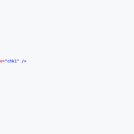
e
="chk1"
/>