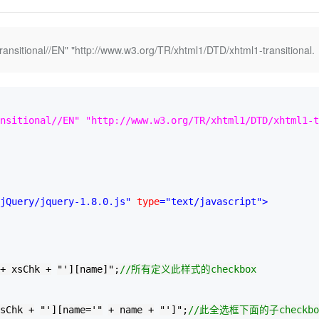
Deepseek-v4-pro
HappyHors
同享
万小智 AI 建站低至 15元/月
Qoder CN
AI 短剧/漫剧
云原生数据库 
快递物流查询
WordPress
成为服务伙
高校合作
点，立即开启云上创新
覆盖公网/内网、递归/权威、移动APP等全场景解析服务
送.CN域名，送备案服务码
基于千问大模型等，支持代码智能生成、研发智能问答
AI助力短剧
态智能体模型
旗舰 MoE 大模型，百万上下文与顶尖推理能力
图生视频，流
Ubuntu
服务生态伙伴
itional//EN" "http://www.w3.org/TR/xhtml1/DTD/xhtml1-transitional.
云工开物
企业应用
Works
Night Plan 支持 Qwen 3.8-Max
云原生大数据计算服务 MaxCompute
AI 办公
容器服务 Kub
NEW
GLM-5.2
Wan2.7-T
Red Hat
30+ 款产品免费体验
Data Agent 驱动的一站式 Data+AI 开发治理平台
夜间 5 折，Qwen/Meoo/TokenPlan 客户专享
面向分析的企业级SaaS模式云数据仓库
AI智能应用
提供一站式管
科研合作
视觉 Coding、空间感知、多模态思考等全面升级
1M上下文，专为长程任务能力而生
ERP
堂（旗舰版）
SUSE
智能客服
CRM
防护产品
2个月
自动承接线索
nsitional//EN" "http://www.w3.org/TR/xhtml1/DTD/xhtml1-t
建站小程序
OA 办公系统
AI 应用构建
大模型原生
力提升
财税管理
模板建站
Qoder
大模型服务平台百炼-应用模版
HOT
NEW
面向真实软件
个人版上线、团队版降价；千问3.8-Max首发发尝鲜
丰富多元化的应用模版和解决方案
400电话
定制建站
jQuery/jquery-1.8.0.js"
 type
="text/javascript"
>
万有无界
大模型服务平台百炼-智能体
方案
广告营销
模板小程序
的模型效果
灵活可视化地构建企业级 Agent
定制小程序
秒悟
人工智能平台 PAI
APP 开发
+
 xsChk 
+
"
'][name]
"
;
//
所有定义此样式的checkbox
云端极速 AI 
新一代 AI 视频生成模型，深度适配广告营销等场景
AI Native 的算法工程平台，一站式完成建模、训练、推理服务部署
建站系统
sChk 
+
"
'][name='
"
+
 name 
+
"
']
"
;
//
此全选框下面的子checkbo