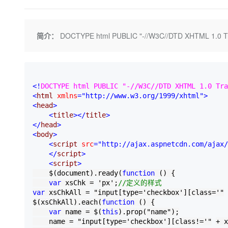
存储
天池大赛
Qwen3.7-Plus
云解析DNS
解决方案免费试用 新老
电子合同
最高领取价值200元试用
能看、能想、能动手的多模
安全
网络与CDN
AI 算法大赛
畅捷通
简介：
DOCTYPE html PUBLIC "-//W3C//DTD XHTML 1.0 Trans
大数据开发治理平台 Data
AI 产品 免费试用
网络
安全
云开发大赛
Qwen3-VL-Plus
Tableau 订阅
1亿+ 大模型 tokens 和 
可观测
入门学习赛
中间件
AI空中课堂在线直播课
云防火墙
140+云产品 免费试用
上云与迁云
云原生的云上边界网络安全
产品新客免费试用，最长1
数据库
<!
DOCTYPE html PUBLIC "-//W3C//DTD XHTML 1.0 Tra
生态解决方案
<
html 
xmlns
="http://www.w3.org/1999/xhtml"
>
大模型服务
企业出海
大模型ACA认证体验
大数据计算
<
head
>
助力企业全员 AI 认知与能
行业生态解决方案
<
title
></
title
>
千问AI平台-Token Plan
政企业务
媒体服务
</
head
>
开发者生态解决方案
<
body
>
<
script 
src
="http://ajax.aspnetcdn.com/ajax/
企业服务与云通信
千问AI平台-模型体验
AI 开发和 AI 应用解决
</
script
>
在线体验全尺寸、多种模态
<
script
>
域名与网站
    $(document).ready(
function
 () {

Happy 系列大模型
var
 xsChk 
=
'
px
'
;
//
定义的样式
终端用户计算
var
 xsChkAll 
=
"
input[type='checkbox'][class='
"
$(xsChkAll).each(
function
 () {

Serverless
var
 name 
=
 $(
this
).prop(
"
name
"
);

    name 
=
"
input[type='checkbox'][class!='
"
+
 x
开发工具