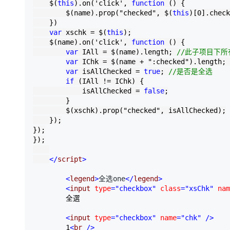
    $(
this
).on(
'
click
'
, 
function
 () {

大模型解决方案
        $(name).prop(
"
checked
"
, $(
this
)[
0
].check
迁移与运维管理
    })

快速部署 Dify，高效搭建 
var
 xschk 
=
 $(
this
);

专有云
    $(name).on(
'
click
'
, 
function
 () {

var
 IAll 
=
 $(name).length; 
//
此子项目下所有
10 分钟在聊天系统中增加
var
 IChk 
=
 $(name 
+
"
:checked
"
).length; 
var
 isAllChecked 
=
true
; 
//
是否是全选
if
 (IAll 
!=
 IChk) {

            isAllChecked 
=
false
;

        }

        $(xschk).prop(
"
checked
"
, isAllChecked);

    });

});

});

</
script
>
<
legend
>
全选one
</
legend
>
<
input 
type
="checkbox"
 class
="xsChk"
 nam
        全選

<
input 
type
="checkbox"
 name
="chk"
/>
        1
<
br 
/>