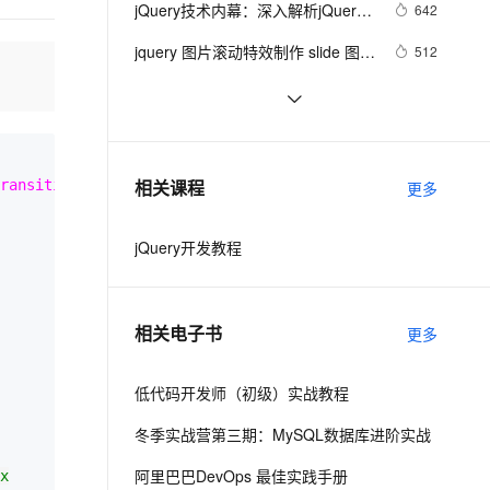
安全
jQuery技术内幕：深入解析jQuery
我要投诉
e-1.1-I2V
Cosyvoice-V3-Flash
642
PolarDB
上云场景组合购
Milvus 弹性伸缩功能新增节
伴
架构设计与实现原理.  3.2　选择器
漫剧创作，剧本、分镜、视频高效生成
100%兼容MySQL、PostgreSQL，兼容Oracle，支持集中和分布式
覆盖90%+业务场景，专享组合折扣价
点支持范围
畅自然，细节丰富
高表现力语音合成大模型，语音克隆听感自然
VPN
jquery 图片滚动特效制作 slide 图片
512
表达式
类似窗帘式滚动
ernetes 版 ACK
云聚AI 严选权益
AI 原生数据库服务发布
SSL 证书
jQuery使用手册之动态效果(6)
540
2V
Fun-ASR
，一键激活高效办公新体验
理容器应用的 K8s 服务
精选AI产品，从模型到应用全链提效
Agent 数据网关
文戏情感细腻自然，动作戏激烈拳拳到肉，实现更强表演能力
支持中英文自由切换，具备更强的噪声鲁棒性
堡垒机
Jquery checkbox全选，反选，全不
508
AI 用量加速计划
云原生数据库 PolarDB
选实例
防火墙
、识别商机，让客服更高效、服务更出色。
JQuery动画
新老同享，达量后返
Agentic Database 发布
601
相关课程
ransitional.dtd"
>
更多
主机安全
应用
jQuery开发教程
千问办公
NEW
AI 应用及服务市场
的智能体编程平台
一站式AI生产力平台
AI 应用
伶鹊
相关电子书
更多
企业级人与Agent协作平台，接入和调度多个数字员工
智能客服平台，对话机器人、对话分析、智能外呼
大模型
大模型服务平台百炼 - 全妙
低代码开发师（初级）实战教程
自然语言处理
应用创作平台
多模态内容创作工具，已接入 DeepSeek
冬季实战营第三期：MySQL数据库进阶实战
数据标注
机器学习
阿里巴巴DevOps 最佳实践手册
x