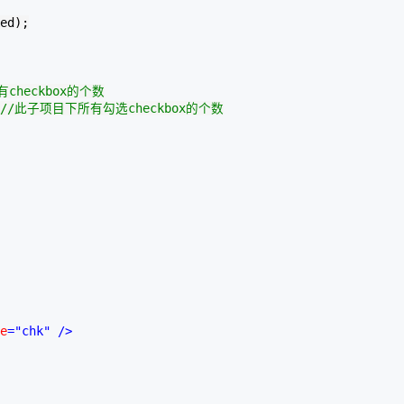
ed);

AI 应用
10分钟微调：让0.6B模型媲美235B模
多模态数据信
型
依托云原生高可用架构,实现Dify私有化部署
用1%尺寸在特定领域达到大模型90%以上效果
checkbox的个数
一个 AI 助手
超强辅助，Bol
//
此子项目下所有勾选checkbox的个数
即刻拥有 DeepSeek-R1 满血版
在企业官网、通讯软件中为客户提供 AI 客服
多种方案随心选，轻松解锁专属 DeepSeek
e
="chk"
/>