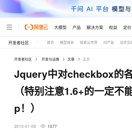
大模型
产品
解决方案
权益
定价
开发者社区
首页
模型体验
探索云世界
问产品
动手实
大模型
产品
解决方案
权益
定价
云市场
伙伴
服务
了解阿里云
精选产品
精选解决方案
普惠上云
产品定价
精选商城
成为销售伙伴
售前咨询
为什么选择阿里云
千问AI平台
开发者社区
开发与运维
文章
正文
了解云产品的定价详情
大模型服务平台百炼
千问办公，解锁你的工作
普惠上云 官方力荐
分销伙伴
在线服务
网站建设
什么是云计算
大
Jquery中对checkbo
大模型服务与应用平台
企业级Agent产品，直接
云服务器38元/年起，超
咨询伙伴
多端小程序
技术领先
云上成本管理
售后服务
轻量应用服务器
Agency Agents：拥
官方推荐返现计划
大模型
精选产品
精选解决方案
Salesforce 国际版订阅
稳定可靠
（特别注意1.6+的一定不能
管理和优化成本
推荐新用户得奖励，单订单
销售伙伴合作计划
自助服务
友盟天域
安全合规
人工智能与机器学习
AI
文本生成
云数据库 RDS
HappyHorse 打造一
云工开物
无影生态合作计划
在线服务
p！）
观测云
分析师报告
高校专属算力普惠，学生认
计算
互联网应用开发
Qwen3.8-Max
HOT
Salesforce On Alibaba C
工单服务
Tuya 物联网平台阿里云
研究报告与白皮书
人工智能平台 PAI
快速拥有专属 OpenClaw
大模
Consulting Partner 合
大数据
容器
智能体时代全能旗舰模型
免费试用
短信专区
一站式AI开发、训练和推
2015-01-08
1077
蓝凌 OA
AI 大模型销售与服务生
现代化应用