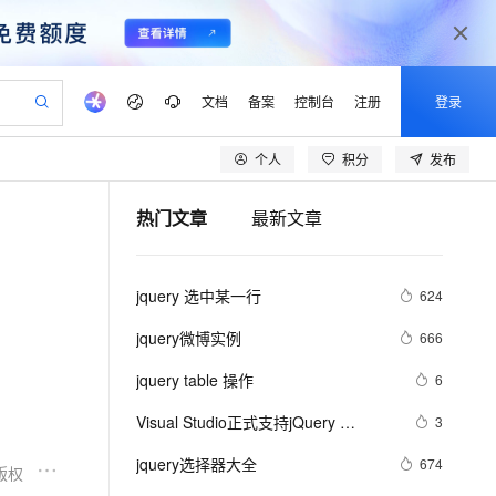
文档
备案
控制台
注册
登录
个人
积分
发布
验
作计划
器
AI 活动
专业服务
服务伙伴合作计划
开发者社区
加入我们
产品动态
服务平台百炼
阿里云 OPC 创新助力计划
热门文章
最新文章
一站式生成采购清单，支持单品或批量购买
io：打造专属 AI 语音助手
S产品伙伴计划（繁花）
峰会
CS
造的大模型服务与应用开发平台
一句话生成原生可编辑精美 PPT 文稿
AI 生产力先锋
Al MaaS 服务伙伴赋能合作
域名
博文
Careers
至高可申请百万元
Qwen3.8-Max 模型上线
开启高性价比 AI 编程新体验
弹性可伸缩的云计算服务
Qwen-Audio-3.0-Realtime 端到端实时语音角色扮演
输入一句话想法, 轻松生成专业的 PPT
先锋实践拓展 AI 生产力的边界
Token 补贴，五大权
计划
海大会
伙伴信用分合作计划
商标
问答
社会招聘
jquery 选中某一行
624
益加速 OPC 成功
eek-V4-Pro
SS
一键部署幻兽帕鲁游戏服务器
飞天发布时刻
HOT
Open Search 向量检索版支
划
备案
电子书
校园招聘
pSeek-V4-Pro
视频创作，一键激活电商全链路生产力
稳定、安全、高性价比、高性能的云存储服务
一键购买专属联机服务器，轻松开启游戏
所见，即是所愿
持视频检索 Pipeline 功能
更多支持
jquery微博实例
666
划
公司注册
镜像站
视频生成
语音识别与合成
专属 QwenPaw
漫剧工坊：一站式动画创作平台
AI 实训营
HOT
应用身份服务 (IDaaS)
jquery table 操作
6
合作伙伴培训与认证
划
上云迁移
站生成，高效打造优质广告素材
全接入的云上超级电脑
从聊天伙伴进化为能主动干活的本地数字员工
快速生产连贯的高质量长漫剧
从基础到进阶，Agent 创客手把手教你
OpenClaw 管理能力上线
lScope
我要反馈
e-1.1-T2V
Qwen3-TTS-Flash
Visual Studio正式支持jQuery 
3
查询合作伙伴
n Alibaba Cloud ISV 合作
代维服务
建企业门户网站
10 分钟搭建微信、支付宝小程序
MaxCompute MaxFrame 提
JavaScript程式库
畅细腻的高质量视频
离线语音合成大模型，多语言方言自适应，低延迟高稳定
创新加速
jquery选择器大全
ope
登录合作伙伴管理后台
674
我要建议
站，无忧落地极速上线
以可视化方式快速构建移动和 PC 门户网站
国内短信简单易用，安全可靠，秒级触达，全球覆盖200+国家和地区。
高效部署网站，快速应用到小程序
供自动弹性内存功能
版权