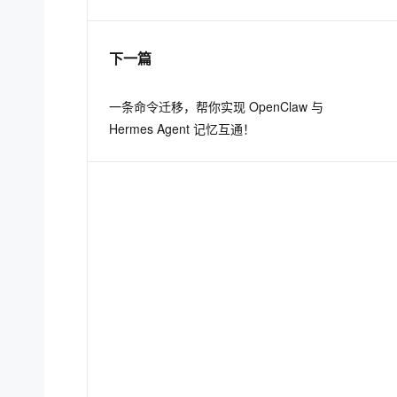
息提取
与 AI 智能体进行实时音视频通话
下一篇
从文本、图片、视频中提取结构化的属性信息
构建支持视频理解的 AI 音视频实时通话应用
t.diy 一步搞定创意建站
构建大模型应用的安全防护体系
一条命令迁移，帮你实现 OpenClaw 与
通过自然语言交互简化开发流程,全栈开发支持
通过阿里云安全产品对 AI 应用进行安全防护
Hermes Agent 记忆互通！