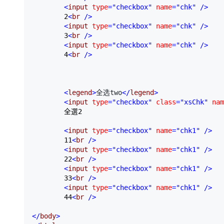
<
input 
type
="checkbox"
 name
="chk"
/>
        2
<
br 
/>
<
input 
type
="checkbox"
 name
="chk"
/>
        3
<
br 
/>
<
input 
type
="checkbox"
 name
="chk"
/>
        4
<
br 
/>
<
legend
>
全选two
</
legend
>
<
input 
type
="checkbox"
 class
="xsChk"
 nam
        全選2

<
input 
type
="checkbox"
 name
="chk1"
/>
        11
<
br 
/>
<
input 
type
="checkbox"
 name
="chk1"
/>
        22
<
br 
/>
<
input 
type
="checkbox"
 name
="chk1"
/>
        33
<
br 
/>
<
input 
type
="checkbox"
 name
="chk1"
/>
        44
<
br 
/>
</
body
>