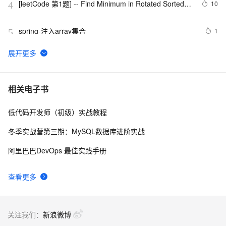
[leetCode 第1题] -- Find Minimum in Rotated Sorted 
10
4
Array
spring-注入array集合
1
5
【C/C++ 基础 数组容器比较】深入探究C++容器：数
7
6
组、vector与array之间的异同
Microsoft AJAX Library对 Array的扩展
4
7
相关电子书
低代码开发师（初级）实战教程
磁盘阵列(Disk Array)原理
3
8
冬季实战营第三期：MySQL数据库进阶实战
【PHP】Cannot use object of type stdClass as array
3
9
阿里巴巴DevOps 最佳实践手册
Javascript Array和String的互转换
4
10
查看更多
关注我们：
新浪微博