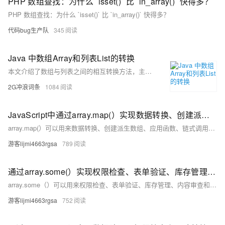
PHP 数组查找：为什么 `isset()` 比 `in_array()` 快得多？
PHP 数组查找：为什么 `isset()` 比 `in_array()` 快得多？
代码bug生产队
345
Java 中数组Array和列表List的转换
本文介绍了数组与列表之间的相互转换方法，主要包括三部分：1）使用`Collections.addAll()`方法将数组转为列表，适用于引用类型，效率较高；2）通过`new ArrayList&lt;&gt;()`构造器结合`Arrays.asList()`实现类似功能；3）利用JDK8的`Stream`流式计算，支持基本数据类型数组的转换。此外，还详细讲解了列表转数组的方法，如借助`Stream`实现不同类型数组间的转换，并附带代码示例与执行结果，帮助读者深入理解两种数据结构的互转技巧。
2G冲浪词条
1084
JavaScript中通过array.map(）实现数据转换、创建派生数组、异步数据流处理、复杂API请求、DOM操作、搜索和过滤等，array.map(）的使用详解（附实际应用代码）
array.map(）可以用来数据转换、创建派生数组、应用函数、链式调用、异步数据流处理、复杂API请求梳理、提供DOM操作、用来搜索和过滤等，比for好用太多了，主要是写法简单，并且非常直观，并且能提升代码的可读性，也就提升了Long Term代码的可维护性。 只有锻炼思维才能可持续地解决问题，只有思维才是真正值得学习和分享的核心要素。如果这篇博客能给您带来一点帮助，麻烦您点个赞支持一下，还可以收藏起来以备不时之需，有疑问和错误欢迎在评论区指出~
游客lijmi4663rgsa
789
通过array.some(）实现权限检查、表单验证、库存管理、内容审查和数据处理；js数组元素检查的方法，some（）的使用详解，array.some与array.every的区别（附实际应用代码）
array.some（）可以用来权限检查、表单验证、库存管理、内容审查和数据处理等数据校验工作，核心在于利用其短路机制，速度更快，节约性能。 博客不应该只有代码和解决方案，重点应该在于给出解决方案的同时分享思维模式，只有思维才能可持续地解决问题，只有思维才是真正值得学习和分享的核心要素。如果这篇博客能给您带来一点帮助，麻烦您点个赞支持一下，还可以收藏起来以备不时之需，有疑问和错误欢迎在评论区指出~
游客lijmi4663rgsa
752