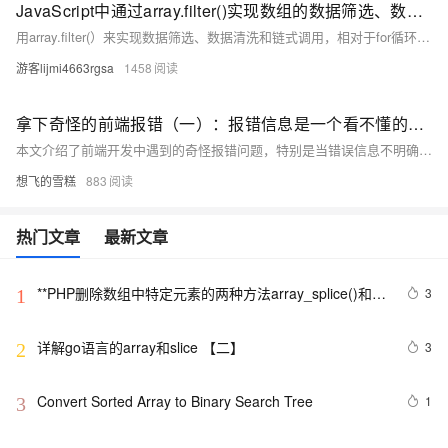
JavaScript中通过array.filter()实现数组的数据筛选、数据清洗和链式调用，JS中数组过滤器的使用详解（附实际应用代码）
用array.filter(）来实现数据筛选、数据清洗和链式调用，相对于for循环更加清晰，语义化强，能显著提升代码的可读性和可维护性。博客不应该只有代码和解决方案，重点应该在于给出解决方案的同时分享思维模式，只有思维才能可持续地解决问题，只有思维才是真正值得学习和分享的核心要素。如果这篇博客能给您带来一点帮助，麻烦您点个赞支持一下，还可以收藏起来以备不时之需，有疑问和错误欢迎在评论区指出~
游客lijmi4663rgsa
1458
拿下奇怪的前端报错（一）：报错信息是一个看不懂的数字数组Buffer(475) [Uint8Array]，让AI大模型帮忙解析
本文介绍了前端开发中遇到的奇怪报错问题，特别是当错误信息不明确时的处理方法。作者分享了自己通过还原代码、试错等方式解决问题的经验，并以一个Vue3+TypeScript项目的构建失败为例，详细解析了如何从错误信息中定位问题，最终通过解读错误信息中的ASCII码找到了具体的错误文件。文章强调了基础知识的重要性，并鼓励读者遇到类似问题时不要慌张，耐心分析。
想飞的雪糕
883
热门文章
最新文章
**PHP删除数组中特定元素的两种方法array_splice()和
3
1
unset()
详解go语言的array和slice 【二】
3
2
Convert Sorted Array to Binary Search Tree
1
3