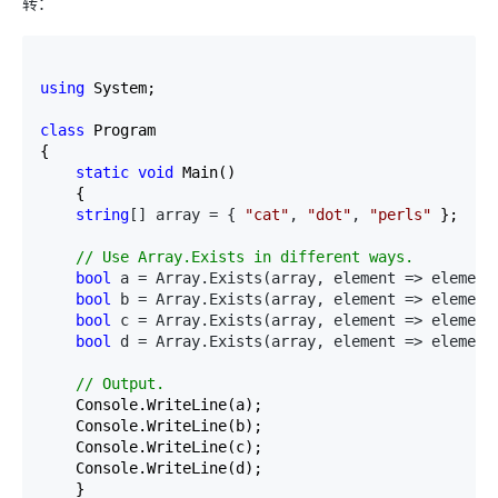
转：
using
 System;

class
 Program

{

static
void
 Main()

    {

string
[] array = { 
"
cat
"
, 
"
dot
"
, 
"
perls
"
 };

//
 Use Array.Exists in different ways.
bool
 a = Array.Exists(array, element => element
bool
 b = Array.Exists(array, element => element
bool
 c = Array.Exists(array, element => element
bool
 d = Array.Exists(array, element => element
//
 Output.
    Console.WriteLine(a);

    Console.WriteLine(b);

    Console.WriteLine(c);

    Console.WriteLine(d);

    }