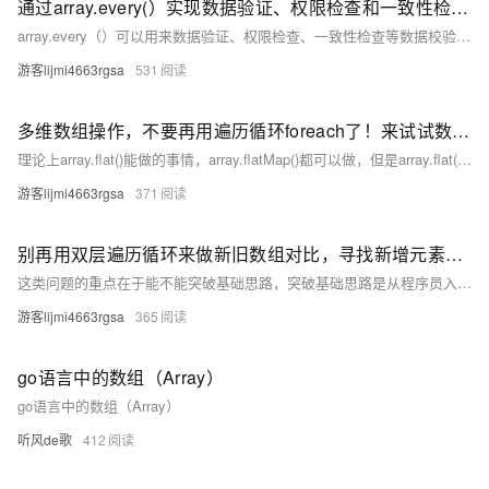
通过array.every(）实现数据验证、权限检查和一致性检查；js数组元素检查的方法，every（）的使用详解，array.some与array.every的区别（附实际应用代码）
array.every（）可以用来数据验证、权限检查、一致性检查等数据校验工作，核心在于利用其短路机制，速度更快，节约性能。 博客不应该只有代码和解决方案，重点应该在于给出解决方案的同时分享思维模式，只有思维才能可持续地解决问题，只有思维才是真正值得学习和分享的核心要素。如果这篇博客能给您带来一点帮助，麻烦您点个赞支持一下，还可以收藏起来以备不时之需，有疑问和错误欢迎在评论区指出~
游客lijmi4663rgsa
531
多维数组操作，不要再用遍历循环foreach了！来试试数组展平的小妙招！array.flat（）用法与array.flatMap() 用法及二者差异详解
理论上array.flat()能做的事情，array.flatMap()都可以做，但是array.flat()更简单，占用内存更少，执行更快。 这个相对冷门一些，w3school上都没有相关教程，看到就是赚到，收藏就是财富！ 博客不应该只有代码和解决方案，重点应该在于给出解决方案的同时分享思维模式，只有思维才能可持续地解决问题，只有思维才是真正值得学习和分享的核心要素。如果这篇博客能给您带来一点帮助
游客lijmi4663rgsa
371
别再用双层遍历循环来做新旧数组对比，寻找新增元素了！使用array.includes和Set来提升代码可读性
这类问题的重点在于能不能突破基础思路，突破基础思路是从程序员入门变成中级甚至高级的第一步，如果所有需求都通过最基础的业务逻辑来做，是得不到成长的。 博客不应该只有代码和解决方案，重点应该在于给出解决方案的同时分享思维模式，只有思维才能可持续地解决问题，只有思维才是真正值得学习和分享的核心要素。如果这篇博客能给您带来一点帮助，麻烦您点个赞支持一下，还可以收藏起来以备不时之需，有疑问和错误欢迎在评论区指出~
游客lijmi4663rgsa
365
go语言中的数组（Array）
go语言中的数组（Array）
听风de歌
412