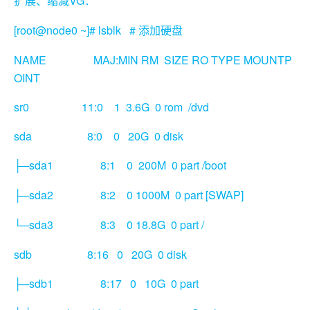
VG
扩展、缩减
：
[root@node0 ~]# lsblk #
添加硬盘
NAME MAJ:MIN RM SIZE RO TYPE MOUNTP
OINT
sr0 11:0 1 3.6G 0 rom /dvd
sda 8:0 0 20G 0 disk
sda1 8:1 0 200M 0 part /boot
├─
sda2 8:2 0 1000M 0 part [SWAP]
├─
sda3 8:3 0 18.8G 0 part /
└─
sdb 8:16 0 20G 0 disk
sdb1 8:17 0 10G 0 part
├─