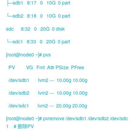
sdb1 8:17 0 10G 0 part
├─
sdb2 8:18 0 10G 0 part
└─
sdc 8:32 0 20G 0 disk
sdc1 8:33 0 20G 0 part
└─
[root@node0 ~]# pvs
PV VG Fmt Attr PSize PFree
/dev/sdb1 lvm2 --- 10.00g 10.00g
/dev/sdb2 lvm2 --- 10.00g 10.00g
/dev/sdc1 lvm2 --- 20.00g 20.00g
[root@node0 ~]# pvremove /dev/sdb1 /dev/sdb2 /dev/sdc
1 #
PV
删除