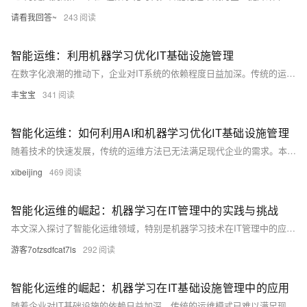
请看我回答~
243
智能运维：利用机器学习优化IT基础设施管理
在数字化浪潮的推动下，企业对IT系统的依赖程度日益加深。传统的运维模式已经难以满足现代业务的需求，尤其是在处理海量数据和复杂系统时显得力不从心。本文将探讨如何通过机器学习技术，实现智能化的运维管理，从而提升效率、减少故障时间，并预测潜在问题，保障业务的连续性和稳定性。 【7月更文挑战第27天】
丰宝宝
341
智能化运维：如何利用AI和机器学习优化IT基础设施管理
随着技术的快速发展，传统的运维方法已无法满足现代企业的需求。本文将深入探讨如何通过人工智能（AI）和机器学习（ML）来革新IT基础设施的管理方式，提升效率并降低成本。我们将从实际案例出发，分析AI与ML在智能监控、故障预测、自动化修复等方面的应用，并讨论实施这些技术时面临的挑战与解决策略。
xibeijing
469
智能化运维的崛起：机器学习在IT管理中的实践与挑战
本文深入探讨了智能化运维领域，特别是机器学习技术在IT管理中的应用。文章首先介绍了智能化运维的概念及其重要性，随后详细阐述了机器学习在故障预测、自动化响应和系统优化中的作用。同时，文章也指出了实施智能化运维时可能遇到的技术挑战和数据治理问题，并提出了相应的解决策略。最后，通过具体案例分析，展示了机器学习技术如何在实际运维中提高系统稳定性和效率。
游客7ofzsdfcat7ls
292
智能化运维的崛起：机器学习在IT基础设施管理中的应用
随着企业对IT基础设施的依赖日益加深，传统的运维模式已难以满足现代业务的需求。本文将探讨智能化运维的概念，分析机器学习技术如何革新IT基础设施的管理方式，提升运维效率，并预测其在未来运维领域的发展趋势。通过具体案例，本文旨在展示智能化运维的实践价值及其对企业数字化转型的推动作用。