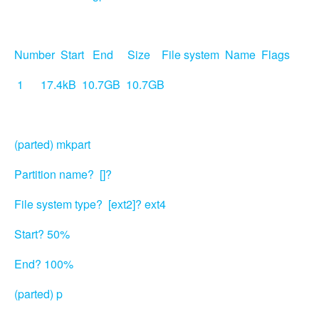
Number Start End Size File system Name Flags
1 17.4kB 10.7GB 10.7GB
(parted) mkpart
Partition name? []?
File system type? [ext2]? ext4
Start? 50%
End? 100%
(parted) p