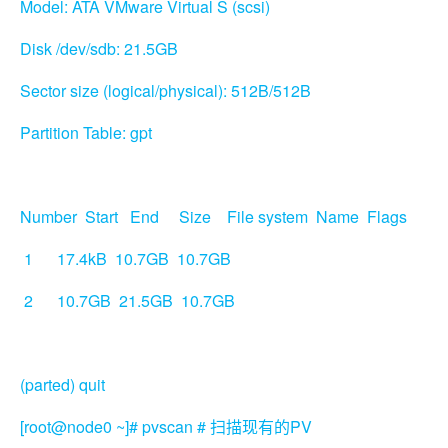
Model: ATA VMware Virtual S (scsi)
Disk /dev/sdb: 21.5GB
Sector size (logical/physical): 512B/512B
Partition Table: gpt
Number Start End Size File system Name Flags
1 17.4kB 10.7GB 10.7GB
2 10.7GB 21.5GB 10.7GB
(parted) quit
[root@node0 ~]# pvscan #
PV
扫描现有的