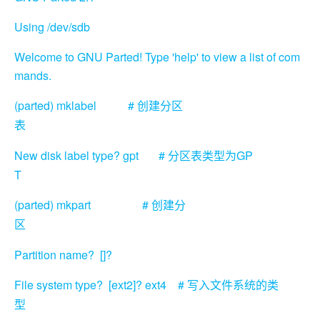
Using /dev/sdb
Welcome to GNU Parted! Type 'help' to view a list of com
mands.
(parted) mklabel #
创建分区
表
New disk label type? gpt #
GP
分区表类型为
T
(parted) mkpart #
创建分
区
Partition name? []?
File system type? [ext2]? ext4 #
写入文件系统的类
型