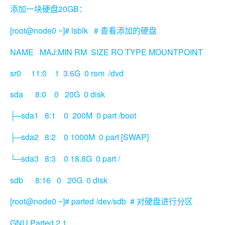
20GB
添加一块硬盘
：
[root@node0 ~]# lsblk #
查看添加的硬盘
NAME MAJ:MIN RM SIZE RO TYPE MOUNTPOINT
sr0 11:0 1 3.6G 0 rom /dvd
sda 8:0 0 20G 0 disk
sda1 8:1 0 200M 0 part /boot
├─
sda2 8:2 0 1000M 0 part [SWAP]
├─
sda3 8:3 0 18.8G 0 part /
└─
sdb 8:16 0 20G 0 disk
[root@node0 ~]# parted /dev/sdb #
对硬盘进行分区
GNU Parted 2.1