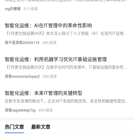
mg的嘟嘟
311
智能化运维：AI在IT管理中的革命性影响
【7月更文挑战第24天】本文深入探讨了人工智能（AI）在现代IT运维领域中的应用及其对行业实践的颠覆性影响。通过分析AI技术如何优化故障检测、自动化任务处理和预测性维护，我们揭示了智能化运维如何提升效率、降低成本并增强系统稳定性。文章进一步讨论了实现智能化运维的挑战与机遇，以及未来发展趋势。
我不是游客20240119
435
智能化运维：利用机器学习优化IT基础设施管理
【7月更文挑战第23天】在数字化时代的浪潮中，IT基础设施的复杂性日益增加，传统的运维方法已难以满足现代企业的需求。本文将探讨如何通过机器学习技术，实现智能化运维，提升IT基础设施的管理效率和响应速度。我们将从智能监控、自动化故障处理、预测性维护三个方面展开讨论，并结合实际案例，展示智能化运维在实际应用中的巨大潜力。
游客moiomvrp3vyac2
230
智能化运维：未来IT管理的关键转型
在数字化浪潮的推动下，企业对IT系统的稳定性、安全性和敏捷性提出了更高的要求。智能化运维，作为一种新兴的运维模式，正逐步成为解决传统运维痛点、提升运维效率的重要手段。本文将探讨智能化运维的核心价值、关键技术及其在现代IT管理中的应用实践，旨在为读者提供一个关于如何实现运维自动化和智能化的全面视角。
游客vsgxb64qlj7cg
454
热门文章
最新文章