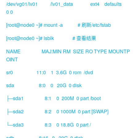
/dev/vg01/lv01 /lv01_data ext4 defaults
0 0
[root@node0 ~]# mount -a #
/etc/fstab
刷新
[root@node0 ~]# lsblk #
查看结果
NAME MAJ:MIN RM SIZE RO TYPE MOUNTP
OINT
sr0 11:0 1 3.6G 0 rom /dvd
sda 8:0 0 20G 0 disk
sda1 8:1 0 200M 0 part /boot
├─
sda2 8:2 0 1000M 0 part [SWAP]
├─
sda3 8:3 0 18.8G 0 part /
└─
sdb 8:16 0 20G 0 disk