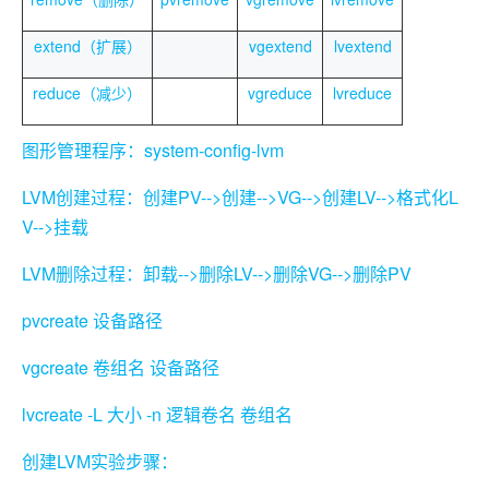
extend（扩展）
vgextend
lvextend
reduce（减少）
vgreduce
lvreduce
system-config-lvm
图形管理程序：
LVM
PV-->
-->VG-->
LV-->
L
创建过程：创建
创建
创建
格式化
V-->
挂载
LVM
-->
LV-->
VG-->
PV
删除过程：卸载
删除
删除
删除
pvcreate
设备路径
vgcreate
卷组名
设备路径
lvcreate -L
-n
大小
逻辑卷名
卷组名
LVM
创建
实验步骤：