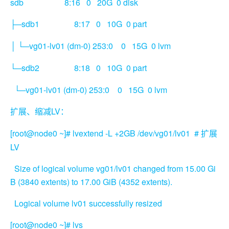
sdb 8:16 0 20G 0 disk
sdb1 8:17 0 10G 0 part
├─
└─vg01-lv01 (dm-0) 253:0 0 15G 0 lvm
│
sdb2 8:18 0 10G 0 part
└─
└─vg01-lv01 (dm-0) 253:0 0 15G 0 lvm
LV
扩展、缩减
：
[root@node0 ~]# lvextend -L +2GB /dev/vg01/lv01 #
扩展
LV
Size of logical volume vg01/lv01 changed from 15.00 Gi
B (3840 extents) to 17.00 GiB (4352 extents).
Logical volume lv01 successfully resized
[root@node0 ~]# lvs