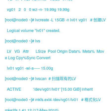
vg01 2 0 0 wz--n- 19.99g 19.99g
[root@node0 ~]# lvcreate -L 15GB -n lv01 vg01 #
LV
创建
Logical volume "lv01" created.
[root@node0 ~]# lvs
LV VG Attr LSize Pool Origin Data% Meta% Mov
e Log Cpy%Sync Convert
lv01 vg01 -wi-a----- 15.00g
[root@node0 ~]# lvscan #
LV
扫描现有的
ACTIVE '/dev/vg01/lv01' [15.00 GiB] inherit
[root@node0 ~]# mkfs.ext4 /dev/vg01/lv01 #
LV
格式化
mke2fs 1.41.12 (17-May-2010)