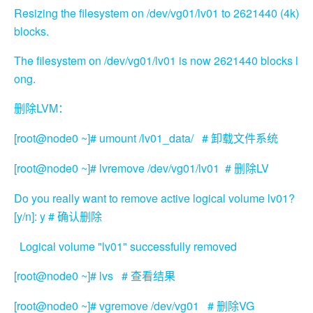
Resizing the filesystem on /dev/vg01/lv01 to 2621440 (4k)
blocks.
The filesystem on /dev/vg01/lv01 is now 2621440 blocks l
ong.
LVM
删除
：
[root@node0 ~]# umount /lv01_data/ #
卸载文件系统
[root@node0 ~]# lvremove /dev/vg01/lv01 #
LV
删除
Do you really want to remove active logical volume lv01?
[y/n]: y #
确认删除
Logical volume "lv01" successfully removed
[root@node0 ~]# lvs #
查看结果
[root@node0 ~]# vgremove /dev/vg01 #
VG
删除