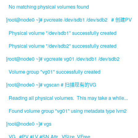
No matching physical volumes found
[root@node0 ~]# pvcreate /dev/sdb1 /dev/sdb2 #
PV
创建
Physical volume "/dev/sdb1" successfully created
Physical volume "/dev/sdb2" successfully created
[root@node0 ~]# vgcreate vg01 /dev/sdb1 /dev/sdb2
Volume group "vg01" successfully created
[root@node0 ~]# vgscan #
VG
扫描现有的
Reading all physical volumes. This may take a while...
Found volume group "vg01" using metadata type lvm2
[root@node0 ~]# vgs
VG #PV #LV #SN Attr VSize VFree