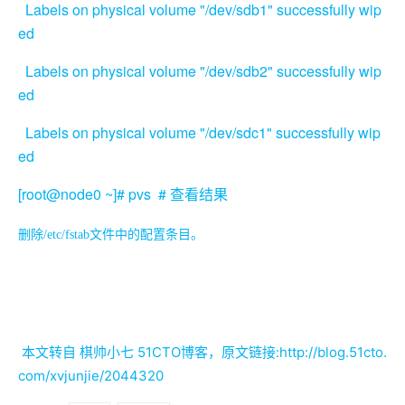
Labels on physical volume "/dev/sdb1" successfully wip
ed
Labels on physical volume "/dev/sdb2" successfully wip
ed
Labels on physical volume "/dev/sdc1" successfully wip
ed
[root@node0 ~]# pvs #
查看结果
删除/etc/fstab文件中的配置条目。
本文转自 棋帅小七 51CTO博客，原文链接:http://blog.51cto.
com/xvjunjie/2044320