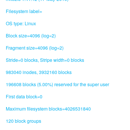
Filesystem label=
OS type: Linux
Block size=4096 (log=2)
Fragment size=4096 (log=2)
Stride=0 blocks, Stripe width=0 blocks
983040 inodes, 3932160 blocks
196608 blocks (5.00%) reserved for the super user
First data block=0
Maximum filesystem blocks=4026531840
120 block groups