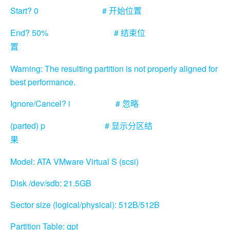
Start? 0 #
开始位置
End? 50% #
结束位
置
Warning: The resulting partition is not properly aligned for
best performance.
Ignore/Cancel? i #
忽略
(parted) p #
显示分区结
果
Model: ATA VMware Virtual S (scsi)
Disk /dev/sdb: 21.5GB
Sector size (logical/physical): 512B/512B
Partition Table: gpt