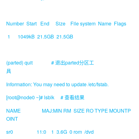
Number Start End Size File system Name Flags
1 1049kB 21.5GB 21.5GB
(parted) quit #
parted
退出
分区工
具
Information: You may need to update /etc/fstab.
[root@node0 ~]# lsblk #
查看结果
NAME MAJ:MIN RM SIZE RO TYPE MOUNTP
OINT
sr0 11:0 1 3.6G 0 rom /dvd