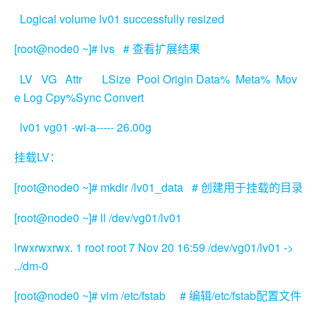
Logical volume lv01 successfully resized
[root@node0 ~]# lvs #
查看扩展结果
LV VG Attr LSize Pool Origin Data% Meta% Mov
e Log Cpy%Sync Convert
lv01 vg01 -wi-a----- 26.00g
LV
挂载
：
[root@node0 ~]# mkdir /lv01_data #
创建用于挂载的目录
[root@node0 ~]# ll /dev/vg01/lv01
lrwxrwxrwx. 1 root root 7 Nov 20 16:59 /dev/vg01/lv01 ->
../dm-0
[root@node0 ~]# vim /etc/fstab #
/etc/fstab
编辑
配置文件