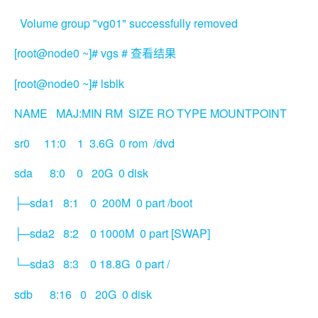
Volume group "vg01" successfully removed
[root@node0 ~]# vgs #
查看结果
[root@node0 ~]# lsblk
NAME MAJ:MIN RM SIZE RO TYPE MOUNTPOINT
sr0 11:0 1 3.6G 0 rom /dvd
sda 8:0 0 20G 0 disk
sda1 8:1 0 200M 0 part /boot
├─
sda2 8:2 0 1000M 0 part [SWAP]
├─
sda3 8:3 0 18.8G 0 part /
└─
sdb 8:16 0 20G 0 disk