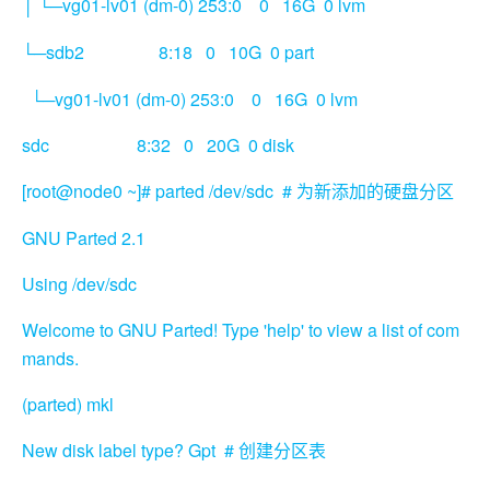
└─vg01-lv01 (dm-0) 253:0 0 16G 0 lvm
│
sdb2 8:18 0 10G 0 part
└─
└─vg01-lv01 (dm-0) 253:0 0 16G 0 lvm
sdc 8:32 0 20G 0 disk
[root@node0 ~]# parted /dev/sdc #
为新添加的硬盘分区
GNU Parted 2.1
Using /dev/sdc
Welcome to GNU Parted! Type 'help' to view a list of com
mands.
(parted) mkl
New disk label type? Gpt #
创建分区表