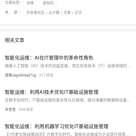
文章标签：
运维
虚拟化
来 源：
开发者社区
>
云计算
>
文章
> 正文
相关文章
智能化运维：AI在IT管理中的革命性角色
随着人工智能（AI）技术的迅猛发展，其在信息技术（IT）运维领域的应用正逐步深化，引领着一场技术与方法论的变革。通过集成机器学习、大数据分析等先进技术，AI不仅优化了故障检测与响应流程，更在预测性维护和自动化任务执行方面展现出巨大潜力。本文将探讨AI如何重塑IT运维的未来，提高企业效率，降低运营成本，并预示未来可能的发展方向。
游客vsgxb64qlj7cg
577
智能运维：利用AI技术优化IT基础设施管理
在数字化时代，IT基础设施的复杂性与日俱增。面对海量的数据和设备，传统的运维方法显得力不从心。本文将探讨如何通过人工智能（AI）技术实现智能运维，从而提高IT基础设施的效率、稳定性和安全性。我们将深入分析AI在故障预测、自动化处理和安全管理中的应用实例，并讨论实施智能运维时面临的挑战与解决策略。 【7月更文挑战第29天】
丰宝宝
509
智能化运维：利用机器学习优化IT基础设施管理
【7月更文挑战第28天】在数字化时代，智能化运维成为企业提升效率、降低成本的关键。本文将探讨如何通过机器学习技术，实现对IT基础设施的智能监控与自动化管理，包括预测性维护、异常检测和性能优化等策略，旨在为读者提供一套实用的智能化运维解决方案。