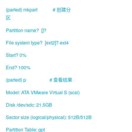
(parted) mkpart #
创建分
区
Partition name? []?
File system type? [ext2]? ext4
Start? 0%
End? 100%
(parted) p #
查看结果
Model: ATA VMware Virtual S (scsi)
Disk /dev/sdc: 21.5GB
Sector size (logical/physical): 512B/512B
Partition Table: gpt