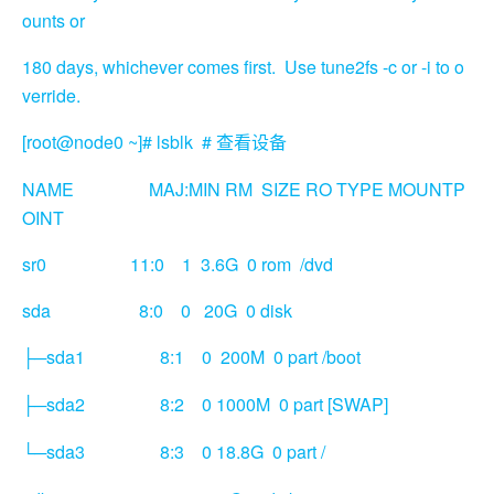
ounts or
180 days, whichever comes first. Use tune2fs -c or -i to o
verride.
[root@node0 ~]# lsblk #
查看设备
NAME MAJ:MIN RM SIZE RO TYPE MOUNTP
OINT
sr0 11:0 1 3.6G 0 rom /dvd
sda 8:0 0 20G 0 disk
sda1 8:1 0 200M 0 part /boot
├─
sda2 8:2 0 1000M 0 part [SWAP]
├─
sda3 8:3 0 18.8G 0 part /
└─