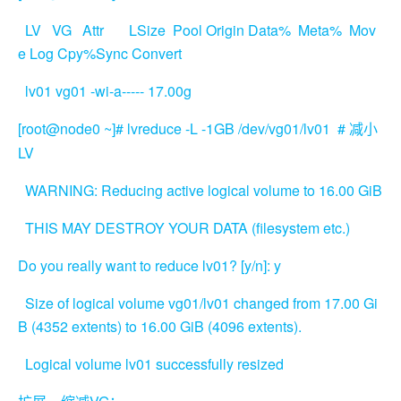
LV VG Attr LSize Pool Origin Data% Meta% Mov
e Log Cpy%Sync Convert
lv01 vg01 -wi-a----- 17.00g
[root@node0 ~]# lvreduce -L -1GB /dev/vg01/lv01 #
减小
LV
WARNING: Reducing active logical volume to 16.00 GiB
THIS MAY DESTROY YOUR DATA (filesystem etc.)
Do you really want to reduce lv01? [y/n]: y
Size of logical volume vg01/lv01 changed from 17.00 Gi
B (4352 extents) to 16.00 GiB (4096 extents).
Logical volume lv01 successfully resized