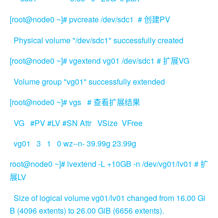
[root@node0 ~]# pvcreate /dev/sdc1 #
PV
创建
Physical volume "/dev/sdc1" successfully created
[root@node0 ~]# vgextend vg01 /dev/sdc1 #
VG
扩展
Volume group "vg01" successfully extended
[root@node0 ~]# vgs #
查看扩展结果
VG #PV #LV #SN Attr VSize VFree
vg01 3 1 0 wz--n- 39.99g 23.99g
root@node0 ~]# lvextend -L +10GB -n /dev/vg01/lv01 #
扩
LV
展
Size of logical volume vg01/lv01 changed from 16.00 Gi
B (4096 extents) to 26.00 GiB (6656 extents).