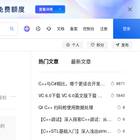
文档
备案
控制台
注册
登录
个人
积分
发布
验
作计划
器
AI 活动
专业服务
服务伙伴合作计划
开发者社区
加入我们
产品动态
服务平台百炼
阿里云 OPC 创新助力计划
热门文章
最新文章
一站式生成采购清单，支持单品或批量购买
io：打造专属 AI 语音助手
S产品伙伴计划（繁花）
峰会
CS
造的大模型服务与应用开发平台
一句话生成原生可编辑精美 PPT 文稿
AI 生产力先锋
Al MaaS 服务伙伴赋能合作
域名
博文
Careers
至高可申请百万元
Qwen3.8-Max 模型上线
开启高性价比 AI 编程新体验
弹性可伸缩的云计算服务
Qwen-Audio-3.0-Realtime 端到端实时语音角色扮演
输入一句话想法, 轻松生成专业的 PPT
先锋实践拓展 AI 生产力的边界
Token 补贴，五大权
计划
海大会
伙伴信用分合作计划
商标
问答
社会招聘
C++与C#相比，哪个更适合开发大
8871
益加速 OPC 成功
eek-V4-Pro
SS
一键部署幻兽帕鲁游戏服务器
飞天发布时刻
HOT
Open Search 向量检索版支
划
备案
电子书
校园招聘
型游戏？
pSeek-V4-Pro
视频创作，一键激活电商全链路生产力
稳定、安全、高性价比、高性能的云存储服务
一键购买专属联机服务器，轻松开启游戏
所见，即是所愿
持视频检索 Pipeline 功能
更多支持
VC 6.0下载 VC 6.0英文版下载 
5840
版权
划
公司注册
镜像站
视频生成
语音识别与合成
Visual C++ 6.0 英文企业版 集成
专属 QwenPaw
漫剧工坊：一站式动画创作平台
AI 实训营
HOT
应用身份服务 (IDaaS)
Qt C++ 扫码枪使用数据处理
8
合作伙伴培训与认证
SP6完美版（最新更新地址，百度
划
上云迁移
站生成，高效打造优质广告素材
全接入的云上超级电脑
从聊天伙伴进化为能主动干活的本地数字员工
快速生产连贯的高质量长漫剧
从基础到进阶，Agent 创客手把手教你
OpenClaw 管理能力上线
lScope
网盘）
我要反馈
e-1.1-T2V
Qwen3-TTS-Flash
【C++调试】深入探索C++调试：从
6
查询合作伙伴
n Alibaba Cloud ISV 合作
代维服务
建企业门户网站
10 分钟搭建微信、支付宝小程序
新的
MaxCompute MaxFrame 提
DWARF到堆栈解析
畅细腻的高质量视频
离线语音合成大模型，多语言方言自适应，低延迟高稳定
创新加速
【C++STL基础入门】深入浅出string
ope
登录合作伙伴管理后台
6
我要建议
站，无忧落地极速上线
以可视化方式快速构建移动和 PC 门户网站
国内短信简单易用，安全可靠，秒级触达，全球覆盖200+国家和地区。
高效部署网站，快速应用到小程序
供自动弹性内存功能
类的比较(compare)、复制(copy)