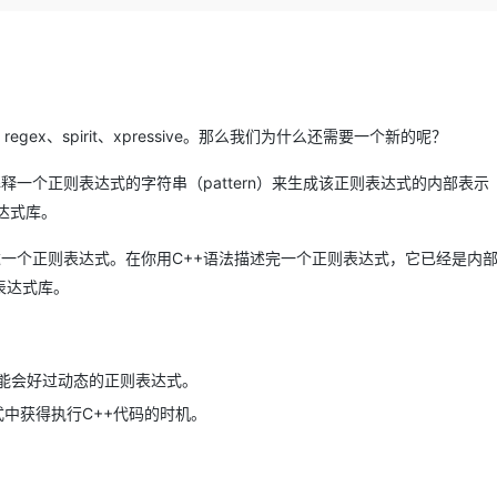
Deepseek-v4-pro
HappyHors
同享
万小智 AI 建站低至 15元/月
Qoder CN
AI 短剧/漫剧
云原生数据库 
快递物流查询
WordPress
成为服务伙
高校合作
点，立即开启云上创新
覆盖公网/内网、递归/权威、移动APP等全场景解析服务
送.CN域名，送备案服务码
基于千问大模型等，支持代码智能生成、研发智能问答
AI助力短剧
态智能体模型
旗舰 MoE 大模型，百万上下文与顶尖推理能力
图生视频，流
Ubuntu
服务生态伙伴
云工开物
企业应用
Works
Night Plan 支持 Qwen 3.8-Max
云原生大数据计算服务 MaxCompute
AI 办公
容器服务 Kub
NEW
GLM-5.2
Wan2.7-T
Red Hat
30+ 款产品免费体验
Data Agent 驱动的一站式 Data+AI 开发治理平台
夜间 5 折，Qwen/Meoo/TokenPlan 客户专享
面向分析的企业级SaaS模式云数据仓库
AI智能应用
提供一站式管
科研合作
视觉 Coding、空间感知、多模态思考等全面升级
1M上下文，专为长程任务能力而生
ERP
regex、spirit、xpressive。那么我们为什么还需要一个新的呢？
堂（旗舰版）
SUSE
智能客服
CRM
防护产品
2个月
自动承接线索
解释一个正则表达式的字符串（pattern）来生成该正则表达式的内部表示
建站小程序
OA 办公系统
AI 应用构建
大模型原生
表达式库。
力提升
财税管理
模板建站
操作符来表达一个正则表达式。在你用C++语法描述完一个正则表达式，它已经是内
Qoder
大模型服务平台百炼-应用模版
HOT
NEW
面向真实软件
个人版上线、团队版降价；千问3.8-Max首发发尝鲜
丰富多元化的应用模版和解决方案
表达式库。
400电话
定制建站
万有无界
大模型服务平台百炼-智能体
方案
广告营销
模板小程序
的模型效果
灵活可视化地构建企业级 Agent
定制小程序
能会好过动态的正则表达式。
秒悟
人工智能平台 PAI
APP 开发
式中获得执行C++代码的时机。
云端极速 AI 
新一代 AI 视频生成模型，深度适配广告营销等场景
AI Native 的算法工程平台，一站式完成建模、训练、推理服务部署
建站系统