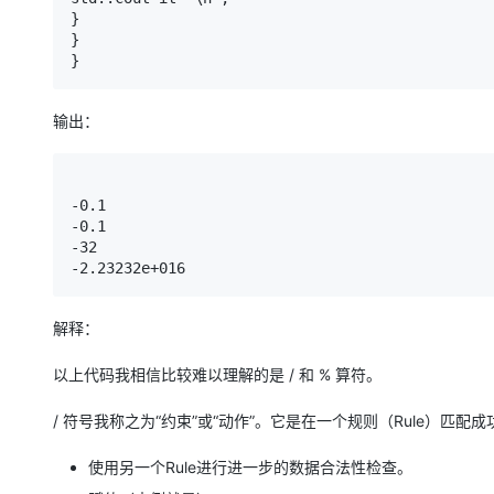
}
}
}
输出：
-
0.1
-
0.1
-
32
-
2.23232
e
+
016
解释：
以上代码我相信比较难以理解的是 / 和 % 算符。
/ 符号我称之为“约束”或“动作”。它是在一个规则（Rule）匹
使用另一个Rule进行进一步的数据合法性检查。