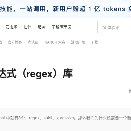
云市场
伙伴
服务
了解阿里云
践
官方博客
考认证
TIANCHI大赛
活动广场
下载
AI 特惠
数据与 API
成为产品伙伴
企业增值服务
最佳实践
价格计算器
AI 场景体
基础软件
产品伙伴合
阿里云认证
市场活动
配置报价
大模型
自助选配和估算价格
新方式
睿译宝，AI翻译排版一步到位
智启 AI 普惠权益
产品生态集成认证中心
企业支持计划
云上春晚
域名与网站
千问官方 MaaS 平台，为开发者和 Agent 而生，新用户赠送 1 亿 + tokens 额度
Qwen Aud
AI Coding
阿里云Maa
2026 阿里云
云服务器 E
为企业打
数据集
Windows
大模型认证
模型
NEW
NEW
达式（regex）库
交付可用成果
值低价云产品抢先购
上传文档即自动完成翻译和格式还原
至高享 1亿+免费 tokens，加速 Al 应用落地
提供智能易用的域名与建站服务
智能编程，一键
安全可靠、
产品生态伙伴
专家技术服务
云上奥运之旅
弹性计算合作
阿里云中企出
手机三要素
宝塔 Linux
全部认证
价格优势
有专属领域专家
GLM-5.2：长任务时代开源旗舰模型
阿里云 OPC 创新助力计划
千问大模型
即刻拥有 DeepS
AI 电商营销
对象存储 O
大模型
产品生态伙伴工作台
企业增值服务台
云栖战略参考
云存储合作计
云栖大会
身份实名认证
CentOS
训练营
推动算力普惠，释放技术红利
最高返9万
多领域专家智能体,一键组建 AI 虚拟交付团队
快速构建应用程序和网站，即刻迈出上云第一步
至高百万元 Token 补贴，加速一人公司成长
多元化、高性能、安全可靠的大模型服务
真正可用的 1M 上下文,一次完成代码全链路开发
轻松解锁专属 Dee
从图文生成到
云上的中国
数据库合作计
活动全景
短信
Docker
图片和
站式影视创作平台
Hermes Agent，打造自进化智能体
Token Plan 模型订阅计划
数字证书管理服务（原SSL证书）
5 分钟轻松部署
AI 广告创作
无影云电脑
企业成长
NEW
信息公告
看见新力量
云网络合作计
OCR 文字识别
JAVA
证享300元代金券
可视化编排打通从文字构思到成片全链路闭环
全托管，含MySQL、PostgreSQL、SQL Server、MariaDB多引擎
自主进化，持久记忆，越用越聪明
Qwen3.8-Max 首发尝鲜，限时加量 10 倍，夜间低至2折
实现全站HTTPS，呈现可信的WEB访问
图文、视频一
随时随地安
魔搭 Mode
Kimi-K3
HappyHors
NEW
loud
服务实践
官网公告
金融模力时刻
Salesforce O
版
发票查验
全能环境
Claude Code + GStack 打造工程团队
千问办公，限时限量积分加倍
Qoder
低代码高效构
AI 建站
短信服务
t 中就有3个：regex、spirit、xpressive。那么我们为什么还需要一个
型
NEW
作计划
Kimi 最新旗舰模型，长程编程与推理利器
让文字生成流
计划
创新中心
魔搭 ModelSc
健康状态
理服务
让AI从“聊天伙伴”进化为能干活的“数字员工”
安装技能 GStack，拥有专属 AI 工程团队
你的AI工作搭子，覆盖日常办公高频场景
面向真实软件的智能体编程平台
0 代码专业建
客户案例
天气预报查询
操作系统
态合作计划