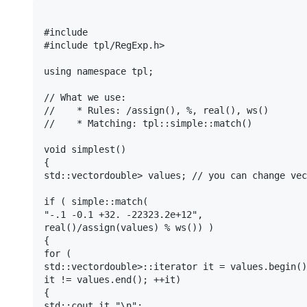
#include 
#
include
tpl
/
RegExp
.
h
>
using
namespace
tpl
;
// What we use:
//    * Rules: /assign(), %, real(), ws()
//    * Matching: tpl::simple::match()
void
simplest
()
{
std
::
vector
double
> 
values
; 
// you can change vec
if
(
simple
::
match
(
"
-.1 -0.1 +32. -22323.2e+12
"
,
real
()
/
assign
(
values
)
 % 
ws
())
)
{
for
(
std
::
vector
double
>::
iterator
it
 = 
values
.
begin
()
it
 != 
values
.
end
()
; ++
it
)
{
std
::
cout
it
"
\n
"
;