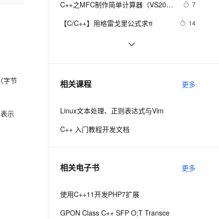
安全
C++之MFC制作简单计算器（VS2019
我要投诉
e-1.1-I2V
Cosyvoice-V3-Flash
7
PolarDB
上云场景组合购
Milvus 弹性伸缩功能新增节
伴
实现），附带完整代码
漫剧创作，剧本、分镜、视频高效生成
100%兼容MySQL、PostgreSQL，兼容Oracle，支持集中和分布式
覆盖90%+业务场景，专享组合折扣价
点支持范围
畅自然，细节丰富
高表现力语音合成大模型，语音克隆听感自然
VPN
【C/C++】用格雷戈里公式求π
14
ernetes 版 ACK
云聚AI 严选权益
AI 原生数据库服务发布
SSL 证书
Java 与 C++ 区别深入剖析及应用实
14
2V
Fun-ASR
，一键激活高效办公新体验
理容器应用的 K8s 服务
精选AI产品，从模型到应用全链提效
Agent 数据网关
例详解
文戏情感细腻自然，动作戏激烈拳拳到肉，实现更强表演能力
支持中英文自由切换，具备更强的噪声鲁棒性
堡垒机
C++语言基础 例程 范型编程简介
4
AI 用量加速计划
云原生数据库 PolarDB
防火墙
、识别商机，让客服更高效、服务更出色。
《C++语言基础》实践参考——类
新老同享，达量后返
Agentic Database 发布
549
（字节
相关课程
更多
族的设计
主机安全
应用
Linux文本处理、正则表达式与Vim
部表示
千问办公
NEW
AI 应用及服务市场
的智能体编程平台
一站式AI生产力平台
C++ 入门教程开发文档
AI 应用
伶鹊
企业级人与Agent协作平台，接入和调度多个数字员工
智能客服平台，对话机器人、对话分析、智能外呼
大模型
相关电子书
更多
大模型服务平台百炼 - 全妙
自然语言处理
应用创作平台
多模态内容创作工具，已接入 DeepSeek
使用C++11开发PHP7扩展
数据标注
机器学习
GPON Class C++ SFP O;T Transce