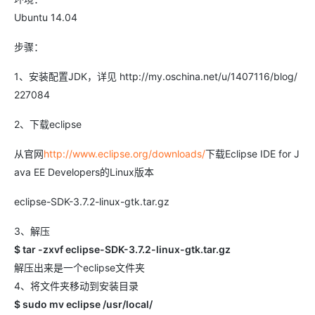
Ubuntu 14.04
步骤：
1、安装配置JDK，详见 http://my.oschina.net/u/1407116/blog/
227084
2、下载eclipse
从官网
http://www.eclipse.org/downloads/
下载Eclipse IDE for J
ava EE Developers的Linux版本
eclipse-SDK-3.7.2-linux-gtk.tar.gz
3、解压
$ tar -zxvf eclipse-SDK-3.7.2-linux-gtk.tar.gz
解压出来是一个eclipse文件夹
4、将文件夹移动到安装目录
$ sudo mv eclipse /usr/local/