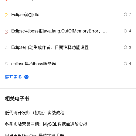
Eclipse添加dtd
7
2
Eclipse+Jboss报java.lang.OutOfMemoryError：
4
3
PermGen space异常的解决办法
Eclipse自动生成作者、日期注释功能设置
3
4
eclipse集承jboss服务器
4
5
ECLIPSE MYECLIPSE 在线安装SVN
4
6
Eclipse 寻找迷失的ID
608
7
相关电子书
低代码开发师（初级）实战教程
MyEclipse查找Web服务
1
8
冬季实战营第三期：MySQL数据库进阶实战
Eclipse+Maven创建webapp项目<一> (转)
4
9
阿里巴巴DevOps 最佳实践手册