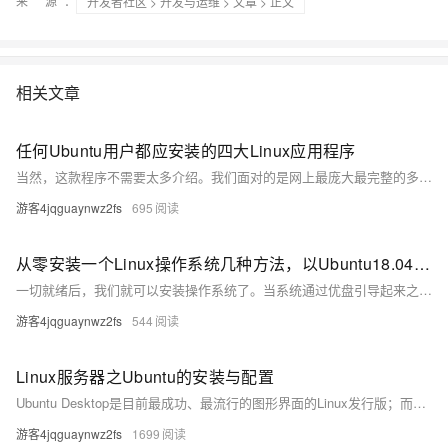
来 源：
开发者社区
>
开发与运维
>
文章
> 正文
相关文章
任何Ubuntu用户都应安装的四大Linux应用程序
当然，这款程序不需要太多介绍。我们面对的是网上最庞大最完整的多媒体中心，由于丰富的插件，我们能够高度细化地定制其每一项功能。这是我们的Linux发行版不可或缺的必备软件。 我们可以通过运行以下命令来轻松安装Kodi：sudo apt install kodi。
游客4jqguaynwz2fs
695
从零安装一个Linux操作系统几种方法，以Ubuntu18.04为例
一切就绪后，我们就可以安装操作系统了。当系统通过优盘引导起来之后，我们就可以看到跟虚拟机中一样的安装向导了。之后，大家按照虚拟机中的顺序安装即可。 好了，今天主要介绍了Ubuntu Server版操作系统的安装过程，关于如何使用该操作系统，及操作系统更深层的原理，还请关注本号及相关圈子。
游客4jqguaynwz2fs
544
Linux服务器之Ubuntu的安装与配置
Ubuntu Desktop是目前最成功、最流行的图形界面的Linux发行版；而Ubuntu Server也在服务器端市场占据了较大的份额。今天为大家详细介绍了Ubuntu Server的安装与配置，希望对你能有所帮助。关于VMware、VirtualBox等虚拟化软件的使用，朱哥还会在后续的文章中为大家详细介绍，敬请关注！
游客4jqguaynwz2fs
1699