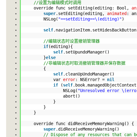
//设置为编辑模式时调用
override func setEditing(editing: Bool,
an
super
.setEditing
(editing,
animated
: a
NSLog(
"==setEditing==\(editing)"
)
self
.navigationItem
.setHidesBackButton
//编辑状态时设置撤销管理器
if
(editing){
self
.setUpundoManager
()
}
else
//非编辑状态时取消撤销管理器并保存数据
{
self
.cleanUpUndoManager
()
var
error
: NSError? =
nil
if
(
self
.book
.managedObjectContext
NSLog(
"Unresolved error \(erro
abort()
}
}
}
override func didReceiveMemoryWarning() 
super
.didReceiveMemoryWarning
()
// Dispose of any resources that can b