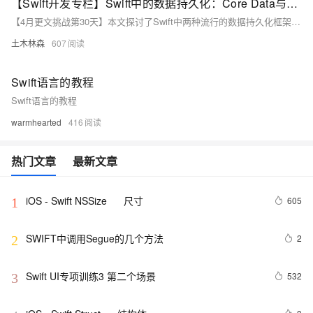
【Swift开发专栏】Swift中的数据持久化：Core Data与Realm
【4月更文挑战第30天】本文探讨了Swift中两种流行的数据持久化框架——Core Data和Realm。数据持久化是保持应用数据在不同运行周期间一致性的关键。Core Data，苹果的ORM系统，适合处理复杂数据关系，提供与iOS生态系统的无缝集成。使用Core Data涉及定义数据模型、生成NSManagedObject子类、配置持久化容器及执行数据操作。而 Realm，一个轻量级数据库，以其高性能、易于使用的API和实时数据同步适用于跨平台项目。在Swift中使用Realm，需定义数据模型、配置Realm实例、执行数据操作并观察数据变化。理解这两者能帮助开发者构建更高效、可靠的应用。
土木林森
607
Swift语言的教程
Swift语言的教程
warmhearted
416
热门文章
最新文章
iOS - Swift NSSize      尺寸
605
1
SWIFT中调用Segue的几个方法
2
2
Swift UI专项训练3 第二个场景
532
3