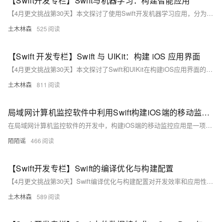
【Swift开发专栏】Swift与机器学习：构建智能应用
【4月更文挑战第30天】本文探讨了使用Swift开发机器学习应用，分为三个部分：机器学习基础（定义、类型及应用），Swift在机器学习中的作用（Swift for TensorFlow、Core ML及性能优势），以及实践技巧（数据预处理、特征工程、模型训练与部署、性能优化和用户界面集成）。通过学习，开发者能掌握构建智能应用的技能，利用Swift的性能和安全性提升应用效率。随着深入学习，开发者可探索更多高级特性和技术，如深度学习和复杂数据分析。
土木林森
525
【Swift 开发专栏】Swift 与 UIKit：构建 iOS 应用界面
【4月更文挑战第30天】本文探讨了Swift和UIKit在构建iOS应用界面的关键技术和实践方法。Swift的简洁语法、类型安全和高效编程模型，加上与UIKit的紧密集成，使开发者能便捷地创建用户界面。UIKit提供视图、控制器、布局、动画和事件处理等功能，支持灵活的界面设计。实践中，遵循设计原则，合理组织视图层次，运用布局和动画，以及实现响应式设计，能提升界面质量和用户体验。文章通过登录、列表和详情界面的实际案例展示了Swift与UIKit的结合应用。
土木林森
811
局域网计算机监控软件中利用Swift构建iOS端的移动监控应用
在局域网计算机监控软件的开发中，构建iOS端的移动监控应用是一项关键任务。本文将介绍如何利用Swift语言实现这一目标，通过多个代码示例展示关键功能的实现。
陌陌谣
466
【Swift开发专栏】Swift的编译优化与构建配置
【4月更文挑战第30天】Swift编译优化与构建配置对开发效率和应用性能至关重要。编译优化包括不同级别的优化、函数内联、泛型特化、尾递归优化、死代码消除和链接时优化。在Xcode的&quot;Build Settings&quot;中可调整相关标志。构建配置涉及Debug与Release模式、自定义配置、条件编译、构建设置和脚本。开发时，应适时测试、选择适当优化级别、避免过度优化，并利用条件编译区分不同版本的代码。有效管理构建设置可提升开发质量和性能。
土木林森
589