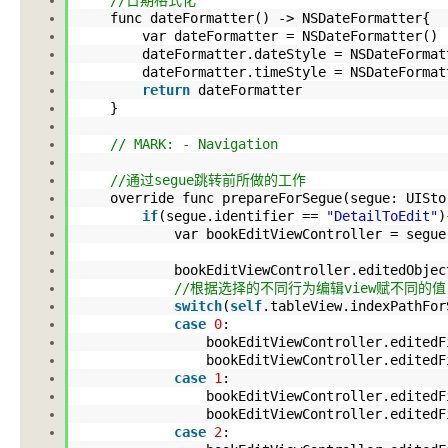
//日期格式化
func dateFormatter() -> NSDateFormatter{
var dateFormatter = NSDateFormatter(
dateFormatter
.dateStyle
= NSDateFormat
dateFormatter
.timeStyle
= NSDateFormat
return
dateFormatter
}
// MARK: - Navigation
//通过segue跳转前所做的工作
override func prepareForSegue(segue: UIStor
if
(segue
.identifier
==
"DetailToEdit"
var bookEditViewController = segue
bookEditViewController
.editedObjec
//根据选择的不同行为编辑view赋不同的值
switch
(
self
.tableView
.indexPathFor
case
0
:
bookEditViewController
.editedF
bookEditViewController
.editedF
case
1
:
bookEditViewController
.editedF
bookEditViewController
.editedF
case
2
: