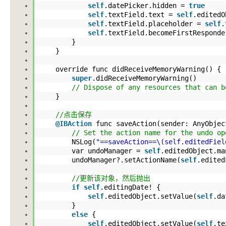
self
.datePicker
.hidden
=
true
self
.textField
.text
=
self
.editedO
self
.textField
.placeholder
=
self
.
self
.textField
.becomeFirstResponde
}
}
override func didReceiveMemoryWarning() 
super
.didReceiveMemoryWarning
()
// Dispose of any resources that can b
}
//点击保存
@IBAction
func saveAction(sender: AnyObj
// Set the action name for the undo
NSLog(
"==saveAction==\(self.editedFiel
var undoManager =
self
.editedObject
.ma
undoManager?
.setActionName
(
self
.edited
//更新该对象，然后抛出
if
self
.editingDate
! {
self
.editedObject
.setValue
(
self
.da
}
else
{
self
.editedObject
.setValue
(
self
.te