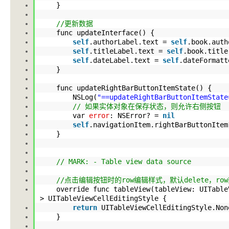
}
//更新数据
func updateInterface() {
self
.authorLabel
.text
=
self
.book
.auth
self
.titleLabel
.text
=
self
.book
.title
self
.dateLabel
.text
=
self
.dateFormatt
}
func updateRightBarButtonItemState() {
NSLog(
"==updateRightBarButtonItemState
// 如果实体对象在保存状态，则允许右侧按钮
var
error
: NSError? =
nil
self
.navigationItem
.rightBarButtonItem
}
// MARK: - Table view data source
//点击编辑按钮时的row编辑样式，默认delete，r
override func tableView(tableView: UITableV
> UITableViewCellEditingStyle {
return
UITableViewCellEditingStyle
.Non
}