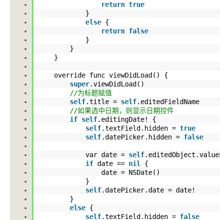
return
true
}
else
{
return
false
}
}
}
override func viewDidLoad() {
super
.viewDidLoad
()
//为标题赋值
self
.title
=
self
.editedFieldName
//如果选中日期，则显示日期控件
if
self
.editingDate
! {
self
.textField
.hidden
=
true
self
.datePicker
.hidden
=
false
var date =
self
.editedObject
.value
if
date ==
nil
{
date = NSDate()
}
self
.datePicker
.date
= date!
}
else
{
self
.textField
.hidden
=
false