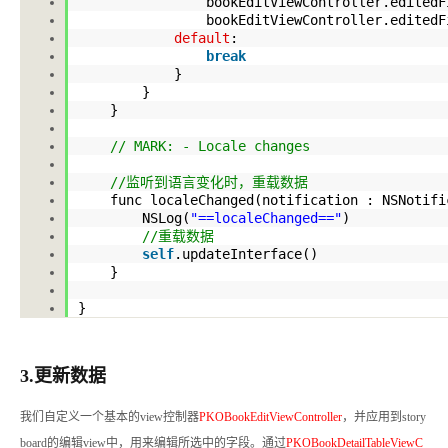
bookEditViewController
.editedF
bookEditViewController
.editedF
default
:
break
}
}
}
// MARK: - Locale changes
//监听到语言变化时，重载数据
func localeChanged(notification : NSNotif
NSLog(
"==localeChanged=="
)
//重载数据
self
.updateInterface
()
}
}
3.更新数据
我们自定义一个基本的view控制器
PKOBookEditViewController
，并应用到story
board的编辑view中，用来编辑所选中的字段。通过
PKOBookDetailTableViewC