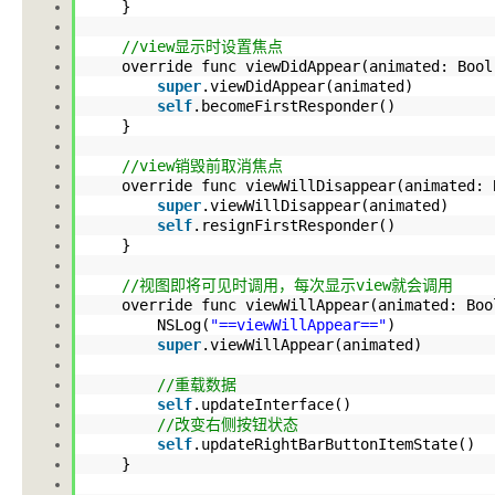
}
//view显示时设置焦点
override func viewDidAppear(animated: Bo
super
.viewDidAppear
(animated)
self
.becomeFirstResponder
()
}
//view销毁前取消焦点
override func viewWillDisappear(animated:
super
.viewWillDisappear
(animated)
self
.resignFirstResponder
()
}
//视图即将可见时调用，每次显示view就会调用
override func viewWillAppear(animated: B
NSLog(
"==viewWillAppear=="
)
super
.viewWillAppear
(animated)
//重载数据
self
.updateInterface
()
//改变右侧按钮状态
self
.updateRightBarButtonItemState
()
}