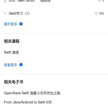
iOS - Swift Struct      结构体
3
4
Swift学习（1）
583
5
Swift 元组(Tuples)介绍
4
6
Swift语言指南(八)--语言基础之元组
725
7
相关课程
Swift 速成
Object-C---&gt;Swift之(三)nil合并运算符、范围运算符
490
8
查看更多
《从零开始学Swift》学习笔记（Day 50）——扩展计算
5
9
属性、方法
swift4 txt中json取出
580
10
相关电子书
OpenStack Swift 海量小文件优化之路
From Java/Android to Swift iOS