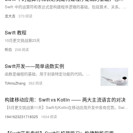
Swift 中的运算符和表达式是构建程序逻辑的基础，包括算术、关系、逻辑、位运算符及赋值运算符，用于数值计算、条件判断、位操作、赋值与更新等。掌握这些工具是编写高效代码的关键。
龙大吉
370
Swift 教程
10月更文挑战第23天
听白
208
Swift开发——简单函数实例
函数是编程的基础，用于封装特定功能的代码。它们有关键词func、函数名、参数列表（可为空）和返回类型。多返回值可通过元组、数组、inout参数或可选类型实现。例如，返回元组 `(value1, value2)`，数组 `[value1, value2]` 或使用可选数组 `[[Double]]?`。函数可以作为其他函数的参数，类似闭包或Lambda表达式。在Swift中，示例展示了通过元组、带索引的元组、数组和可选类型返回多个值的函数。还演示了如何使用inout参数交换变量值。
TiAmoZhang
362
构建移动应用：Swift vs Kotlin —— 两大主流语言的对决
【5月更文挑战第11天】Swift与Kotlin在移动应用开发中各有优势。Swift是iOS开发的首选，以其简洁语法、高性能和类型安全著称；而Kotlin是Android的官方推荐语言，以其与Java的无缝互操作、空安全特性和简洁代码受到青睐。两者在语法简洁性、性能和社区支持上表现优秀，但平台兼容性不同。开发者应根据项目需求和目标平台选择合适的语言。
1941623231718325
1604