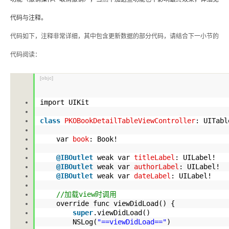
代码与注释。
代码如下，注释非常详细，其中包含更新数据的部分代码，请结合下一小节的
代码阅读：
[objc]
import UIKit
class
PKOBookDetailTableViewController
: UITab
var
book
: Book!
@IBOutlet
weak var
titleLabel
: UILabel!
@IBOutlet
weak var
authorLabel
: UILabel!
@IBOutlet
weak var
dateLabel
: UILabel!
//加载view时调用
override func viewDidLoad() {
super
.viewDidLoad
()
NSLog(
"==viewDidLoad=="
)