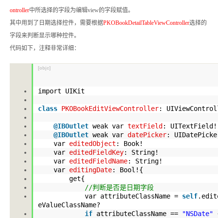
ontroller
中所选择的字段为编辑view的字段赋值。
其中用到了日期选择控件，需要根据
PKOBookDetailTableViewController
选择的
字段来判断显示哪种控件。
代码如下，注释非常详细：
[objc]
import UIKit
class
PKOBookEditViewController
: UIViewContr
@IBOutlet
weak var
textField
: UITextFiel
@IBOutlet
weak var
datePicker
: UIDatePic
var
editedObject
: Book!
var
editedFieldKey
: String!
var
editedFieldName
: String!
var
editingDate
: Bool!{
get{
//判断是否是日期字段
var attributeClassName =
self
.edit
eValueClassName
?
if
attributeClassName ==
"NSDate"