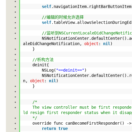
self
.navigationItem
.rightBarButtonItem
//编辑的时候允许选择
self
.tableView
.allowsSelectionDuringEd
//监听到NSCurrentLocaleDidChangeNo
NSNotificationCenter
.defaultCenter
()
.a
aleDidChangeNotification,
object
:
nil
)
}
//析构方法
deinit{
NSLog(
"==deinit=="
)
NSNotificationCenter
.defaultCenter
()
.r
n,
object
:
nil
)
}
/*
The view controller must be first responder 
ld resign first responder status when 
*/
override func canBecomeFirstResponder() -
return
true