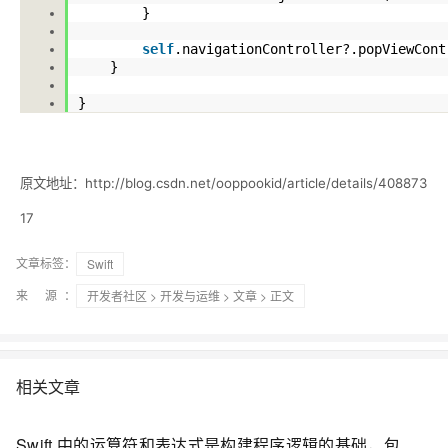
}
self
.navigationController
?
.popViewCont
}
}
原文地址：http://blog.csdn.net/ooppookid/article/details/408873
17
文章标签：
Swift
来 源：
开发者社区
>
开发与运维
>
文章
> 正文
相关文章
Swift 中的运算符和表达式是构建程序逻辑的基础，包括算术、关系、逻辑、位运算符及赋值运算符，用于数值计算、条件判断、位操作、赋值与更新等