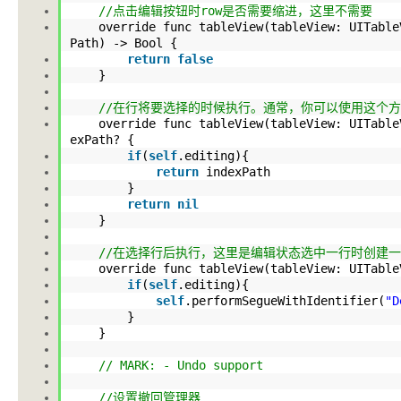
//点击编辑按钮时row是否需要缩进，这里不需要
override func tableView(tableView: UITableVi
Path) -> Bool {
return
false
}
//在行将要选择的时候执行。通常，你可以使用这个
override func tableView(tableView: UITableV
exPath? {
if
(
self
.editing
){
return
indexPath
}
return
nil
}
//在选择行后执行，这里是编辑状态选中一行时创建
override func tableView(tableView: UITableV
if
(
self
.editing
){
self
.performSegueWithIdentifier
(
"D
}
}
// MARK: - Undo support
//设置撤回管理器