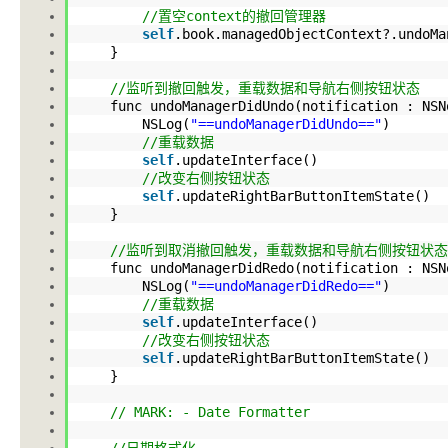
//置空context的撤回管理器
self
.book
.managedObjectContext
?
.undoMa
}
//监听到撤回触发，重载数据和导航右侧按钮状态
func undoManagerDidUndo(notification : NS
NSLog(
"==undoManagerDidUndo=="
)
//重载数据
self
.updateInterface
()
//改变右侧按钮状态
self
.updateRightBarButtonItemState
()
}
//监听到取消撤回触发，重载数据和导航右侧按钮状态
func undoManagerDidRedo(notification : NS
NSLog(
"==undoManagerDidRedo=="
)
//重载数据
self
.updateInterface
()
//改变右侧按钮状态
self
.updateRightBarButtonItemState
()
}
// MARK: - Date Formatter