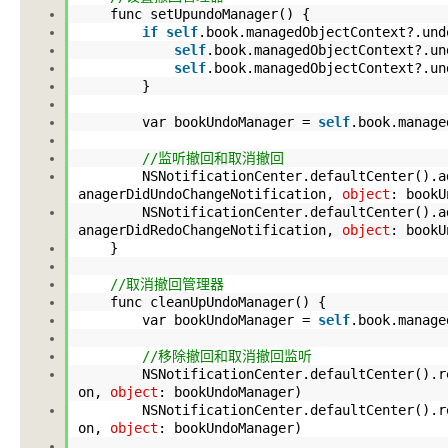
func setUpundoManager() {
if
self
.book
.managedObjectContext
?
.und
self
.book
.managedObjectContext
?
.un
self
.book
.managedObjectContext
?
.un
}
var bookUndoManager =
self
.book
.manage
//监听撤回和取消撤回
NSNotificationCenter
.defaultCenter
()
.a
anagerDidUndoChangeNotification,
object
: book
NSNotificationCenter
.defaultCenter
()
.a
anagerDidRedoChangeNotification,
object
: book
}
//取消撤回管理器
func cleanUpUndoManager() {
var bookUndoManager =
self
.book
.manage
//移除撤回和取消撤回监听
NSNotificationCenter
.defaultCenter
()
.r
on,
object
: bookUndoManager)
NSNotificationCenter
.defaultCenter
()
.r
on,
object
: bookUndoManager)