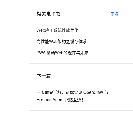
相关电子书
更多
息提取
与 AI 智能体进行实时音视频通话
从文本、图片、视频中提取结构化的属性信息
构建支持视频理解的 AI 音视频实时通话应用
Web应用系统性能优化
t.diy 一步搞定创意建站
构建大模型应用的安全防护体系
高性能Web架构之缓存体系
通过自然语言交互简化开发流程,全栈开发支持
通过阿里云安全产品对 AI 应用进行安全防护
PWA:移动Web的现在与未来
下一篇
一条命令迁移，帮你实现 OpenClaw 与
Hermes Agent 记忆互通！