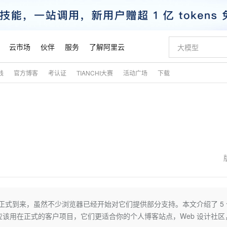
云市场
伙伴
服务
了解阿里云
践
官方博客
考认证
TIANCHI大赛
活动广场
下载
AI 特惠
数据与 API
成为产品伙伴
企业增值服务
最佳实践
价格计算器
AI 场景体
基础软件
产品伙伴合
阿里云认证
市场活动
配置报价
大模型
自助选配和估算价格
步到位
智启 AI 普惠权益
产品生态集成认证中心
企业支持计划
云上春晚
域名与网站
Qwen Audio：打造专属 AI 语音助手
千问官方 MaaS 平台，为开发者和 Agent 而生，新用户赠送 1 亿 + tokens 额度
一句话生成原生
AI Coding
阿里云Maa
2026 阿里云
云服务器 E
为企业打
数据集
Windows
大模型认证
模型
NEW
NEW
格式还原
值低价云产品抢先购
至高享 1亿+免费 tokens，加速 Al 应用落地
提供智能易用的域名与建站服务
Qwen-Audio-3.0-Realtime 端到端实时语音角色扮演
输入一句话想法,
智能编程，一键
安全可靠、
产品生态伙伴
专家技术服务
云上奥运之旅
弹性计算合作
阿里云中企出
手机三要素
宝塔 Linux
全部认证
价格优势
开源旗舰模型
即刻拥有 DeepSeek-V4-Pro
阿里云 OPC 创新助力计划
千问大模型
一键部署幻兽
AI 电商营销
对象存储 O
大模型
产品生态伙伴工作台
企业增值服务台
云栖战略参考
云存储合作计
云栖大会
身份实名认证
CentOS
训练营
推动算力普惠，释放技术红利
最高返9万
真正可用的 1M 上下文,一次完成代码全链路开发
快速构建应用程序和网站，即刻迈出上云第一步
轻松解锁专属 DeepSeek-V4-Pro
至高百万元 Token 补贴，加速一人公司成长
多元化、高性能、安全可靠的大模型服务
一键购买专属
从图文生成到
云上的中国
数据库合作计
活动全景
短信
Docker
图片和
自进化智能体
5 分钟轻松部署专属 QwenPaw
Token Plan 模型订阅计划
数字证书管理服务（原SSL证书）
高效搭建 AI
AI 广告创作
无影云电脑
企业成长
NEW
HOT
信息公告
看见新力量
云网络合作计
OCR 文字识别
JAVA
越聪明
证享300元代金券
全托管，含MySQL、PostgreSQL、SQL Server、MariaDB多引擎
Qwen3.8-Max 首发尝鲜，限时加量 10 倍，夜间低至2折
实现全站HTTPS，呈现可信的WEB访问
从聊天伙伴进化为能主动干活的本地数字员工
图文、视频一
随时随地安
魔搭 Mode
Kimi-K3
HappyHors
NEW
loud
服务实践
官网公告
金融模力时刻
Salesforce O
版
发票查验
全能环境
Claude Code + GStack 打造工程团队
千问办公，限时限量积分加倍
Qoder
低代码高效构
AI 建站
短信服务
还没有正式到来，虽然不少浏览器已经开始对它们提供部分支持。本文介绍了 5 
型
NEW
作计划
Kimi 最新旗舰模型，长程编程与推理利器
让文字生成流
计划
创新中心
魔搭 ModelSc
健康状态
理服务
让AI从“聊天伙伴”进化为能干活的“数字员工”
安装技能 GStack，拥有专属 AI 工程团队
你的AI工作搭子，覆盖日常办公高频场景
面向真实软件的智能体编程平台
0 代码专业建
不应该用在正式的客户项目，它们更适合你的个人博客站点，Web 设计社区
客户案例
天气预报查询
操作系统
态合作计划