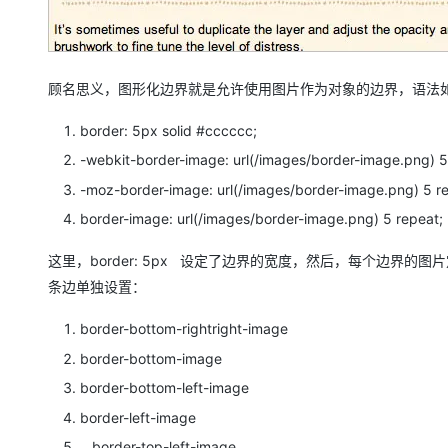
顾名思义，图形化边界就是允许使用图片作为对象的边界，语法如
border: 5px solid #cccccc;
-webkit-border-image: url(/images/border-image.png) 
-moz-border-image: url(/images/border-image.png) 5 
border-image: url(/images/border-image.png) 5 repeat;
这里，border: 5px 设定了边界的宽度，然后，每个边界
条边单独设置：
border-bottom-rightright-image
border-bottom-image
border-bottom-left-image
border-left-image
border-top-left-image