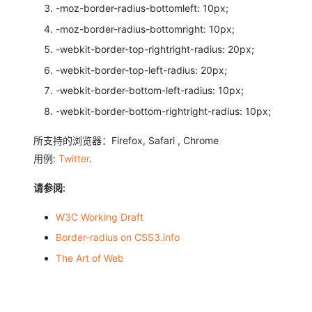
-moz-border-radius-bottomleft: 10px;
-moz-border-radius-bottomright: 10px;
-webkit-border-top-rightright-radius: 20px;
-webkit-border-top-left-radius: 20px;
-webkit-border-bottom-left-radius: 10px;
-webkit-border-bottom-rightright-radius: 10px;
所支持的浏览器：Firefox, Safari , Chrome
用例:
Twitter
.
请参阅:
W3C Working Draft
Border-radius on CSS3.info
The Art of Web