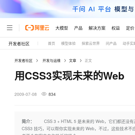
大模型
产品
解决方案
权益
定价
开发者社区
首页
模型体验
探索云世界
问产品
动手实
大模型
产品
解决方案
权益
定价
云市场
伙伴
服务
了解阿里云
精选产品
精选解决方案
普惠上云
产品定价
精选商城
成为销售伙伴
售前咨询
为什么选择阿里云
千问AI平台
开发者社区
开发与运维
文章
正文
了解云产品的定价详情
大模型服务平台百炼
睿译宝，AI翻译排版一
普惠上云 官方力荐
分销伙伴
在线服务
网站建设
什么是云计算
大
用CSS3实现未来的Web
大模型服务与应用平台
上传文档即自动完成翻译和
云服务器38元/年起，超
咨询伙伴
多端小程序
技术领先
云上成本管理
售后服务
轻量应用服务器
GLM-5.2：长任务时代
官方推荐返现计划
大模型
精选产品
精选解决方案
Salesforce 国际版订阅
稳定可靠
管理和优化成本
推荐新用户得奖励，单订单
销售伙伴合作计划
2009-07-08
834
自助服务
友盟天域
安全合规
人工智能与机器学习
AI
文本生成
云数据库 RDS
Hermes Agent，打造
云工开物
无影生态合作计划
在线服务
观测云
分析师报告
自主进化，持久记忆，越用
高校专属算力普惠，学生认
计算
互联网应用开发
Qwen3.8-Max
HOT
Salesforce On Alibaba C
工单服务
Tuya 物联网平台阿里云
研究报告与白皮书
人工智能平台 PAI
快速拥有专属 OpenClaw
简介：
CSS 3 + HTML 5 是未来的 Web，它们都
大模
Consulting Partner 合
大数据
容器
智能体时代全能旗舰模型
免费试用
短信专区
一站式AI开发、训练和推
CSS3 技巧，可以帮你实现未来的 Web，不过，这些技术
蓝凌 OA
AI 大模型销售与服务生
现代化应用