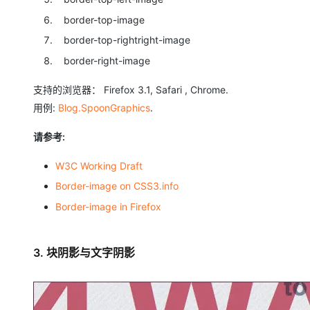
border-top-image
border-top-rightright-image
border-right-image
支持的浏览器： Firefox 3.1, Safari , Chrome.
用例:
Blog.SpoonGraphics
.
请参考:
W3C Working Draft
Border-image on CSS3.info
Border-image in Firefox
3. 块阴影与文字阴影