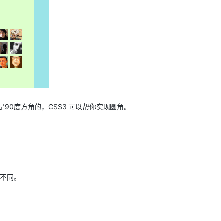
AI 应用
10分钟微调：让0.6B模型媲美235B模
多模态数据信
型
依托云原生高可用架构,实现Dify私有化部署
用1%尺寸在特定领域达到大模型90%以上效果
一个 AI 助手
超强辅助，Bol
即刻拥有 DeepSeek-R1 满血版
在企业官网、通讯软件中为客户提供 AI 客服
多种方案随心选，轻松解锁专属 DeepSeek
是90度方角的，CSS3 可以帮你实现圆角。
有不同。