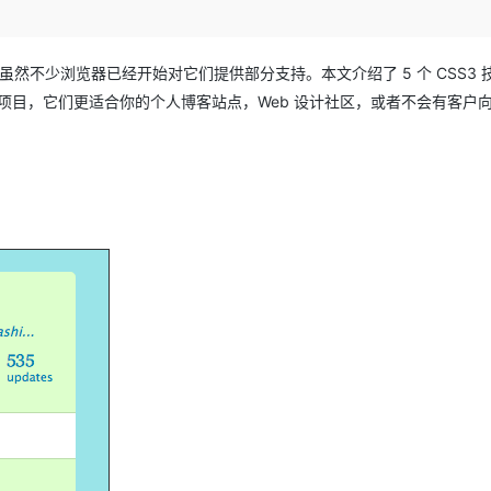
Deepseek-v4-pro
HappyHors
同享
万小智 AI 建站低至 15元/月
Qoder CN
AI 短剧/漫剧
云原生数据库 
快递物流查询
WordPress
成为服务伙
高校合作
点，立即开启云上创新
覆盖公网/内网、递归/权威、移动APP等全场景解析服务
送.CN域名，送备案服务码
基于千问大模型等，支持代码智能生成、研发智能问答
AI助力短剧
态智能体模型
旗舰 MoE 大模型，百万上下文与顶尖推理能力
图生视频，流
Ubuntu
服务生态伙伴
来，虽然不少浏览器已经开始对它们提供部分支持。本文介绍了 5 个 CSS3 
云工开物
企业应用
Works
Night Plan 支持 Qwen 3.8-Max
云原生大数据计算服务 MaxCompute
AI 办公
容器服务 Kub
NEW
GLM-5.2
Wan2.7-T
Red Hat
项目，它们更适合你的个人博客站点，Web 设计社区，或者不会有客户
30+ 款产品免费体验
Data Agent 驱动的一站式 Data+AI 开发治理平台
夜间 5 折，Qwen/Meoo/TokenPlan 客户专享
面向分析的企业级SaaS模式云数据仓库
AI智能应用
提供一站式管
科研合作
视觉 Coding、空间感知、多模态思考等全面升级
1M上下文，专为长程任务能力而生
ERP
堂（旗舰版）
SUSE
智能客服
CRM
防护产品
2个月
自动承接线索
建站小程序
OA 办公系统
AI 应用构建
大模型原生
力提升
财税管理
模板建站
Qoder
大模型服务平台百炼-应用模版
HOT
NEW
面向真实软件
个人版上线、团队版降价；千问3.8-Max首发发尝鲜
丰富多元化的应用模版和解决方案
400电话
定制建站
万有无界
大模型服务平台百炼-智能体
方案
广告营销
模板小程序
的模型效果
灵活可视化地构建企业级 Agent
定制小程序
秒悟
人工智能平台 PAI
APP 开发
云端极速 AI 
新一代 AI 视频生成模型，深度适配广告营销等场景
AI Native 的算法工程平台，一站式完成建模、训练、推理服务部署
建站系统