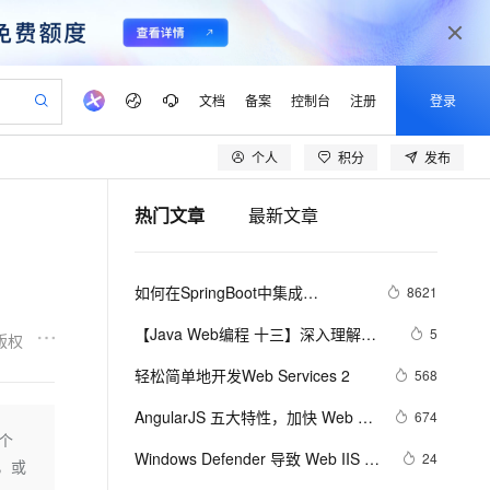
文档
备案
控制台
注册
登录
个人
积分
发布
验
作计划
器
AI 活动
专业服务
服务伙伴合作计划
开发者社区
加入我们
产品动态
服务平台百炼
阿里云 OPC 创新助力计划
热门文章
最新文章
一站式生成采购清单，支持单品或批量购买
可编辑精美 PPT 文稿
S产品伙伴计划（繁花）
峰会
CS
造的大模型服务与应用开发平台
Agency Agents：拥有专属领域专家
AI 生产力先锋
Al MaaS 服务伙伴赋能合作
域名
博文
Careers
至高可申请百万元
Qwen3.8-Max 模型上线
 轻松生成专业的 PPT
开启高性价比 AI 编程新体验
弹性可伸缩的云计算服务
先锋实践拓展 AI 生产力的边界
多领域专家智能体,一键组建 AI 虚拟交付团队
Token 补贴，五大权
计划
海大会
伙伴信用分合作计划
商标
问答
社会招聘
如何在SpringBoot中集成
8621
益加速 OPC 成功
帕鲁游戏服务器
SS
HappyHorse 打造一站式影视创作平台
飞天发布时刻
HOT
Open Search 向量检索版支
划
备案
电子书
校园招聘
JWT(JSON Web Token)鉴权
联机服务器，轻松开启游戏
视频创作，一键激活电商全链路生产力
稳定、安全、高性价比、高性能的云存储服务
所见，即是所愿
持视频检索 Pipeline 功能
可视化编排打通从文字构思到成片全链路闭环
更多支持
【Java Web编程 十三】深入理解
5
版权
划
公司注册
镜像站
视频生成
语音识别与合成
JDBC规范
 智能体与工作流应用
漫剧工坊：一站式动画创作平台
AI 实训营
应用身份服务 (IDaaS)
轻松简单地开发Web Services 2
568
合作伙伴培训与认证
划
上云迁移
站生成，高效打造优质广告素材
全接入的云上超级电脑
通过阿里云百炼高效搭建AI应用,助力高效开发
快速生产连贯的高质量长漫剧
从基础到进阶，Agent 创客手把手教你
OpenClaw 管理能力上线
lScope
我要反馈
e-1.1-T2V
Qwen3-TTS-Flash
AngularJS 五大特性，加快 Web 应
674
查询合作伙伴
n Alibaba Cloud ISV 合作
代维服务
建企业门户网站
10 分钟搭建微信、支付宝小程序
个
MaxCompute MaxFrame 提
用开发
畅细腻的高质量视频
离线语音合成大模型，多语言方言自适应，低延迟高稳定
创新加速
Windows Defender 导致 Web IIS 服
ope
登录合作伙伴管理后台
24
我要建议
站，无忧落地极速上线
以可视化方式快速构建移动和 PC 门户网站
国内短信简单易用，安全可靠，秒级触达，全球覆盖200+国家和地区。
高效部署网站，快速应用到小程序
供自动弹性内存功能
，或
务异常停止排查