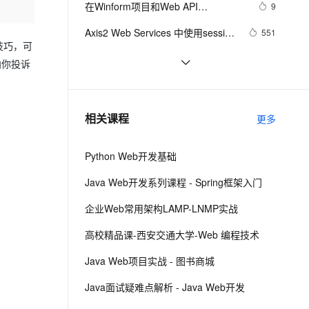
安全
在Winform项目和Web API
我要投诉
e-1.1-I2V
Cosyvoice-V3-Flash
9
PolarDB
上云场景组合购
Milvus 弹性伸缩功能新增节
伴
的.NetCore项目中使用Serilog 来记录
漫剧创作，剧本、分镜、视频高效生成
100%兼容MySQL、PostgreSQL，兼容Oracle，支持集中和分布式
覆盖90%+业务场景，专享组合折扣价
点支持范围
畅自然，细节丰富
高表现力语音合成大模型，语音克隆听感自然
VPN
Axis2 Web Services 中使用session
551
日志信息
技巧，可
的配置及使用方法
ernetes 版 ACK
云聚AI 严选权益
AI 原生数据库服务发布
SSL 证书
DWR3访问WEB元素的两种方法
568
2V
Fun-ASR
向你投诉
，一键激活高效办公新体验
理容器应用的 K8s 服务
精选AI产品，从模型到应用全链提效
Agent 数据网关
文戏情感细腻自然，动作戏激烈拳拳到肉，实现更强表演能力
支持中英文自由切换，具备更强的噪声鲁棒性
堡垒机
【WEB安全】详解信息泄漏漏洞
9
AI 用量加速计划
云原生数据库 PolarDB
防火墙
、识别商机，让客服更高效、服务更出色。
Web乱码解决方法
新老同享，达量后返
Agentic Database 发布
661
相关课程
更多
主机安全
应用
Python Web开发基础
千问办公
NEW
AI 应用及服务市场
的智能体编程平台
一站式AI生产力平台
Java Web开发系列课程 - Spring框架入门
AI 应用
伶鹊
企业Web常用架构LAMP-LNMP实战
企业级人与Agent协作平台，接入和调度多个数字员工
智能客服平台，对话机器人、对话分析、智能外呼
大模型
高校精品课-西安交通大学-Web 编程技术
大模型服务平台百炼 - 全妙
自然语言处理
Java Web项目实战 - 图书商城
应用创作平台
多模态内容创作工具，已接入 DeepSeek
数据标注
Java面试疑难点解析 - Java Web开发
机器学习