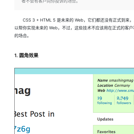
存储
天池大赛
者不会有客户向你投诉的场合。
Qwen3.7-Plus
云解析DNS
解决方案免费试用 新老
电子合同
最高领取价值200元试用
能看、能想、能动手的多模
安全
网络与CDN
AI 算法大赛
畅捷通
CSS 3 + HTML 5 是未来的 Web，它们都还没有正式到
大数据开发治理平台 Data
AI 产品 免费试用
网络
安全
云开发大赛
Qwen3-VL-Plus
Tableau 订阅
以帮你实现未来的 Web，不过，这些技术不应该用在正式的客户
1亿+ 大模型 tokens 和 
可观测
入门学习赛
的场合。
中间件
AI空中课堂在线直播课
云防火墙
140+云产品 免费试用
上云与迁云
云原生的云上边界网络安全
产品新客免费试用，最长1
数据库
生态解决方案
1. 圆角效果
大模型服务
企业出海
大模型ACA认证体验
大数据计算
助力企业全员 AI 认知与能
行业生态解决方案
千问AI平台-Token Plan
政企业务
媒体服务
开发者生态解决方案
企业服务与云通信
千问AI平台-模型体验
AI 开发和 AI 应用解决
在线体验全尺寸、多种模态
域名与网站
Happy 系列大模型
终端用户计算
Serverless
开发工具