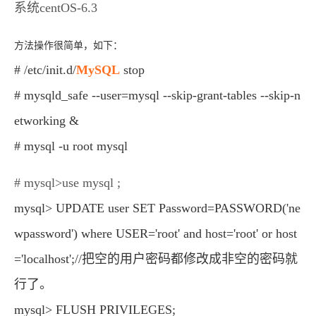
系统centOS-6.3
方法操作很简单，如下：
# /etc/init.d/
MySQL
stop
# mysqld_safe --user=mysql --skip-grant-tables --skip-n
etworking &
# mysql -u root mysql
# mysql>use mysql ;
mysql> UPDATE user SET Password=PASSWORD('ne
wpassword') where USER='root' and host='root' or host
='localhost';//把空的用户密码都修改成非空的密码就
行了。
mysql> FLUSH PRIVILEGES;