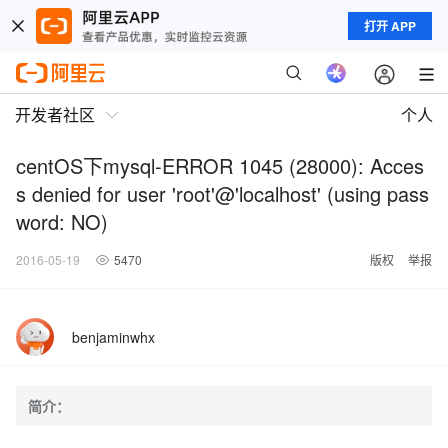
打开 APP
开发者社区
个人
centOS下mysql-ERROR 1045 (28000): Acces
s denied for user 'root'@'localhost' (using pass
word: NO)
2016-05-19
5470
版权
举报
benjaminwhx
简介：