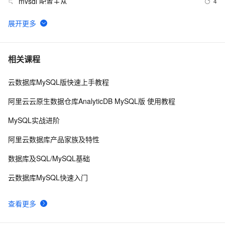
mysql 配置主从
4
5
mysql 更改root密码
678
6
PostgreSQL\MySQL比较
4
7
相关课程
云数据库MySQL版快速上手教程
Percona Server for MySQL 5.6.10-60.2发布
5
8
阿里云云原生数据仓库AnalyticDB MySQL版 使用教程
mysql安装及常见设置
633
9
MySQL实战进阶
查询MySQL运行状况
644
10
阿里云数据库产品家族及特性
数据库及SQL/MySQL基础
云数据库MySQL快速入门
查看更多