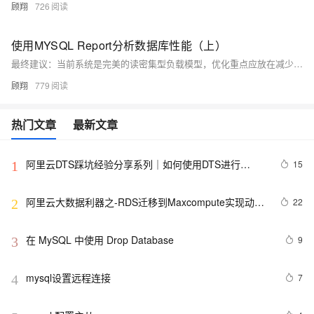
顾翔
726
使用MYSQL Report分析数据库性能（上）
最终建议：当前系统是完美的读密集型负载模型，优化重点应放在减少行读取量和提高数据定位效率。通过索引优化、分区策略和内存缓存，预期可降低30%的CPU负载，同时保持100%的缓冲池命中率。建议每百万次查询后刷新统计信息以持续优化
顾翔
779
热门文章
最新文章
阿里云DTS踩坑经验分享系列｜如何使用DTS进行
15
1
MySQL->ClickHouse同步
阿里云大数据利器之-RDS迁移到Maxcompute实现动态
22
2
分区
在 MySQL 中使用 Drop Database
9
3
mysql设置远程连接
7
4