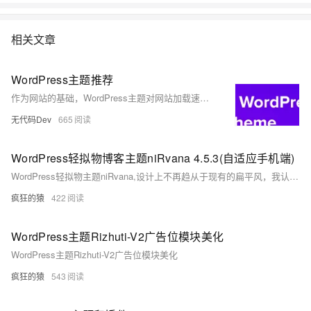
相关文章
WordPress主题推荐
作为网站的基础，WordPress主题对网站加载速度具有重要影响。一个设计不好，代码杂乱的WordPress主题会严重影响网站加载速度，进而影响网站排名。相反，一个设计良好，代码简洁的WP主题会加载很快，有助于提升网页排名。如果你想创建一个精美的WordPress网站，选择一个优秀的主题至关重要。然而，在追求美观的同时，绝不能忽视性能和速度。在本文中，我们已经为你整理了一些速度快且适合SEO的WordPress主题。
无代码Dev
665
WordPress轻拟物博客主题niRvana 4.5.3(自适应手机端)
WordPress轻拟物主题niRvana,设计上不再趋从于现有的扁平风，我认为是时候从极致的扁平稍微向拟物致敬了，因此采用了轻拟物的风格。niRvana 设计和样式更加新颖，一眼看上去就会被他吸引住，主题配色也非常舒服。而且它有两个功能特别有意思，一个是自动根据文章特色图片识别出图片的主色调，在首页、文章分类页用最美的方式显示滚动图片，另一个则是文章支持语音朗读。主题细腻有质感，手机端体验非常好。
疯狂的猿
422
WordPress主题Rizhuti-V2广告位模块美化
WordPress主题Rizhuti-V2广告位模块美化
疯狂的猿
543