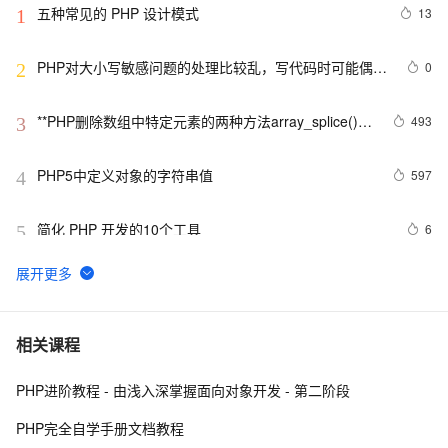
五种常见的 PHP 设计模式
13
1
PHP对大小写敏感问题的处理比较乱，写代码时可能偶尔
0
2
出问题，所以这里总结一下。以便用到的出现错误
**PHP删除数组中特定元素的两种方法array_splice()和
493
3
unset()
PHP5中定义对象的字符串值
597
4
简化 PHP 开发的10个工具
6
5
PHP 接口
9
6
使用消息服务(MNS)订阅阿里云物联网平台设备消息PHP
1
7
相关课程
示例参考
PHP进阶教程 - 由浅入深掌握面向对象开发 - 第二阶段
PHP设计模式：单例模式
692
8
PHP完全自学手册文档教程
PHP时间
698