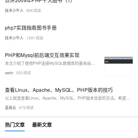
点评2009年PHP十大图书（1）
技术小牛人
856
php7实践指南图书手册
技术小牛人
1291
PHP和Mysql前后端交互效果实现
本文介绍了使用PHP连接MySQL数据库的基本函数及其实现案例。内容涵盖数据库连接、选择数据库、执行查询、获取结果等常用操作，并通过用户登录和修改密码的功能实例，展示了PHP与MySQL的交互过程及代码实现。
varin
523
查看Linux、Apache、MySQL、PHP版本的技巧
以上就是查看Linux、Apache、MySQL、PHP版本信息的方法。希望这些信息能帮助你更好地理解和使用你的LAMP技术栈。
蓝易云
679
热门文章
最新文章