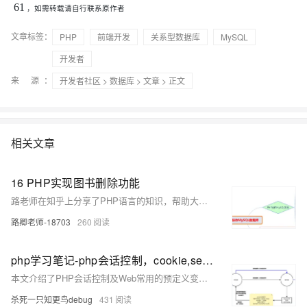
61
，如需转载请自行联系原作者
文章标签：
PHP
前端开发
关系型数据库
MySQL
开发者
来 源：
开发者社区
>
数据库
>
文章
> 正文
相关文章
16 PHP实现图书删除功能
路老师在知乎上分享了PHP语言的知识，帮助大家入门和深入了解PHP。本文介绍了如何实现图书删除功能，通过点击删除按钮触发`deleteBook.php`文件，完成删除操作并返回列表页。同时，还新增了一个“新增”按钮，优化了用户体验。
路卿老师-18703
260
php学习笔记-php会话控制，cookie,session的使用，cookie自动登录和session 图书上传信息添加和修改例子-day07
本文介绍了PHP会话控制及Web常用的预定义变量，包括`
R
E
Q
U
E
S
T
‘
、
‘
、
杀死一只知更鸟debug
431