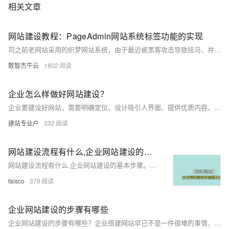
相关文章
网站建设教程：PageAdmin网站系统标签功能的实现
司之前老网站采用的织梦网站系统，由于最近被黑客攻击导致挂马，并且官方停止了更新，领导要求新的网站采用pageadmin网站系统重新改版，小编在学习和使用中学到了有很多实用的技巧，其中标签这块制作很多做seo优化的朋友都会用到。
数智杰牛云
1802
企业怎么样做好网站建设？
企业要建设好网站，需要明确定位、设计吸引人界面、提供优质内容、选择合适技术栈、优化搜索引擎排名、确保网站安全，并进行测试和持续优化。推荐使用PageAdmin CMS。
建站专业户
332
网站建设流程有什么,企业网站建设的基本步骤
网站建设流程有什么,企业网站建设的基本步骤。网站建设教程，今天珍奶bb给大家简单唠唠企业网站建设流程及步骤是什么？企业建网站早已不是一件很难的事情，虽然建设网站涉及到代码、服务器、域名申请等等，但是这么专业的事情早就有公司规范化、流程化、简单化来完成了。因此大家只需要找到一家靠谱的第三方企业网站建设公司即可。 下面就给大家讲讲和第三方企业网站建设公司合作建设网站的流程及步骤是什么？
faisco
379
企业网站建设的步骤有哪些
企业网站建设的步骤有哪些？企业搭建网站早已不是一件很难的事情，虽然建设网站涉及到代码、服务器、域名申请等等，但是这么专业的事情早就有公司规范化、流程化、简单化来完成了。因此大家只需要找到一家靠谱的第三方企业网站建设公司即可。 下面就给大家讲讲企业和第三方企业网站建设公司合作建设网站的流程及步骤是什么： 1.确认是定制建站，还是自助建站方式。 2.定制建站的话，就直接注册官网账号，和平台官网客服沟通。 自助建站的话，就直接注册官网账号，套网站模板开始搭建网站。 专业的第三方网站建设平台——【浏览器输入9G.FKW.COM】 3.购买一个顶级域名，绑定在做好的网站上，然后上线网站。