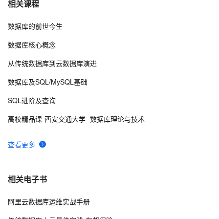
无法使用SQL login去登陆SQL Server - 
7
相关课程
&#39;Password did not match&#39;
数据库的前世今生
SQL优化常用方法8
5
8
数据库核心概念
SQL Server 2008 性能调优 session级别 wait event
6
9
从传统数据库到云数据库演进
10g 中使用toad的sql编辑的autotrace的问题？
713
10
数据库及SQL/MySQL基础
SQL进阶及查询
高校精品课-西安交通大学 -数据库理论与技术
查看更多
相关电子书
阿里云数据库运维实战手册