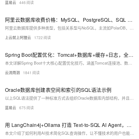
蓝易云
446
阿里云数据库收费价格：MySQL、PostgreSQL、SQL Server和MariaDB引擎费用整理
阿里云数据库提供多种类型，包括关系型与NoSQL，主流如PolarDB、RDS MySQL/PostgreSQL、Redis等。价格低至21元/月起，支持按需付费与优惠套餐，适用于各类应用场景。
上云就上阿狸云
1722
Spring Boot配置优化：Tomcat+数据库+缓存+日志，全场景教程
本文详解Spring Boot十大核心配置优化技巧，涵盖Tomcat连接池、数据库连接池、Jackson时区、日志管理、缓存策略、异步线程池等关键配置，结合代码示例与通俗解释，助你轻松掌握高并发场景下的性能调优方法，适用于实际项目落地。
云流雨洄
1841
Oracle数据库创建表空间和索引的SQL语法示例
以上SQL语法提供了一种标准方式去组织Oracle数据库内部结构，并且通过合理使用可以显著改善查询速度及整体性能。需要注意，在实际应用过程当中应该根据具体业务需求、系统资源状况以及预期目标去合理规划并调整参数设置以达到最佳效果。
蓝易云
675
用 LangChain4j+Ollama 打造 Text-to-SQL AI Agent，数据库想问就问
本文介绍了如何利用AI技术简化SQL查询操作，让不懂技术的用户也能轻松从数据库中获取信息。通过本地部署PostgreSQL数据库和Ollama模型，结合Java代码，实现将自然语言问题自动转换为SQL查询，并将结果以易懂的方式呈现。整个流程简单直观，适合初学者动手实践，同时也展示了AI在数据查询中的潜力与局限。