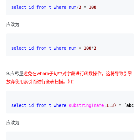
select id 
from t 
where num
/
2 
= 
100
应改为:
select id 
from t 
where num 
= 
100
*
2
9.应尽量
避免在where子句中对字段进行函数操作，这将导致引擎
放弃使用索引而进行全表扫描。如：
select id 
from t 
where 
substring(name,
1,
3) 
= 
’abc’
应改为: