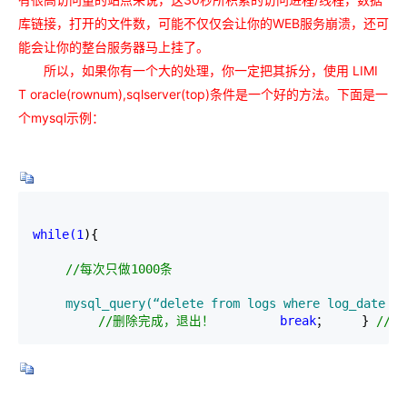
库链接，打开的文件数，可能不仅仅会让你的WEB服务崩溃，还可
能会让你的整台服务器马上挂了。
所以，如果你有一个大的处理，你一定把其拆分，使用 LIMI
T oracle(rownum),sqlserver(top)条件是一个好的方法。下面是一
个mysql示例：
while(1
){

//
每次只做1000条

mysql_query(“delete from logs where log_date <=
//
删除完成，退出！ 　　 　　
break
； 　　} 
//
每