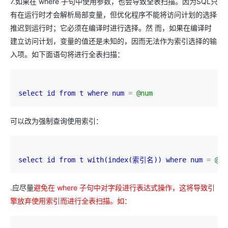
7.如果在 where 子句中使用参数，也会导致全表扫描。因为SQL只
有在运行时才会解析局部变量，但优化程序不能将访问计划的选择
推迟到运行时；它必须在编译时进行选择。然 而，如果在编译时
建立访问计划，变量的值还是未知的，因而无法作为索引选择的输
入项。如下面语句将进行全表扫描：
select id 
from t 
where num 
= 
@num
可以改为强制查询使用索引：
select id 
from t 
with(
index(索引名)) 
where num 
= 
@nu
.应尽量
避免在 where 子句中对字段进行表达式操作，这将导致引
擎放弃使用索引而进行全表扫描。如：