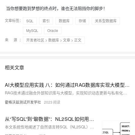
当你想要跑到梦想的终点时，谁也无法阻挡你的脚步！
文章标签：
SQL
索引
数据库
存储
关系型数据库
MySQL
Oracle
来 源：
开发者社区
>
数据库
>
文章
> 正文
相关文章
AI大模型应用实践 八：如何通过RAG数据库实现大模型的私有化定制与优化
RAG技术通过融合外部知识库与大模型，实现知识动态更新与私有化定制，解决大模型知识固化、幻觉及数据安全难题。本文详解RAG原理、数据库选型（向量库、图库、知识图谱、混合架构）及应用场景，助力企业高效构建安全、可解释的智能系统。
霍格沃兹测试开发学社
2023
从“写SQL”到“聊数据”：NL2SQL如何用自然语言解锁数据库？
本文系统性地阐述了自然语言转SQL（NL2SQL） 技术如何让非技术背景的业务分析师实现数据自助查询，从而提升数据驱动决策的效率与准确性。