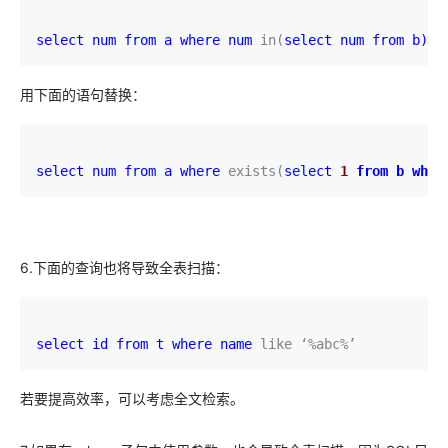
select num 
from a 
where num 
in(
select num 
from b)
用下面的语句替换：
select num 
from a 
where 
exists(
select 
1 
from b 
wher
6.下面的查询也将导致全表扫描：
select id 
from t 
where name 
like ‘
%abc
%’
若要提高效率，可以考虑全文检索。