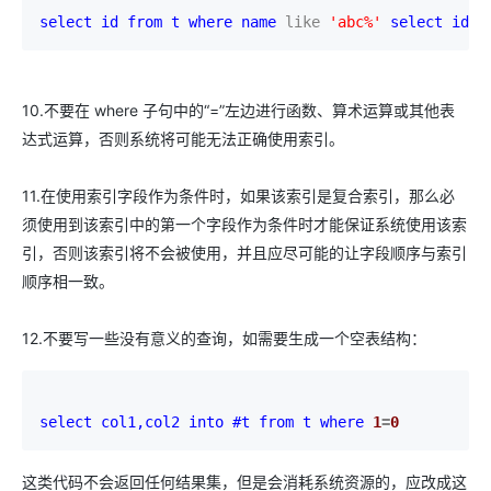
select id 
from t 
where name 
like 
'
abc%
' 
select id 
f
10.不要在 where 子句中的“=”左边进行函数、算术运算或其他表
达式运算，否则系统将可能无法正确使用索引。
11.在使用索引字段作为条件时，如果该索引是复合索引，那么必
须使用到该索引中的第一个字段作为条件时才能保证系统使用该索
引，否则该索引将不会被使用，并且应尽可能的让字段顺序与索引
顺序相一致。
12.不要写一些没有意义的查询，如需要生成一个空表结构：
select col1,col2 
into #t 
from t 
where 
1
=
0
这类代码不会返回任何结果集，但是会消耗系统资源的，应改成这