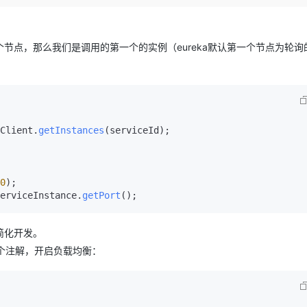
Deepseek-v4-pro
HappyHors
同享
万小智 AI 建站低至 15元/月
Qoder CN
AI 短剧/漫剧
云原生数据库 
快递物流查询
WordPress
成为服务伙
高校合作
点，立即开启云上创新
覆盖公网/内网、递归/权威、移动APP等全场景解析服务
送.CN域名，送备案服务码
基于千问大模型等，支持代码智能生成、研发智能问答
AI助力短剧
态智能体模型
旗舰 MoE 大模型，百万上下文与顶尖推理能力
图生视频，流
Ubuntu
服务生态伙伴
节点，那么我们是调用的第一个的实例（eureka默认第一个节点为轮询
云工开物
企业应用
Works
Night Plan 支持 Qwen 3.8-Max
云原生大数据计算服务 MaxCompute
AI 办公
容器服务 Kub
NEW
GLM-5.2
Wan2.7-T
Red Hat
30+ 款产品免费体验
Data Agent 驱动的一站式 Data+AI 开发治理平台
夜间 5 折，Qwen/Meoo/TokenPlan 客户专享
面向分析的企业级SaaS模式云数据仓库
AI智能应用
提供一站式管
科研合作
视觉 Coding、空间感知、多模态思考等全面升级
1M上下文，专为长程任务能力而生
ERP
堂（旗舰版）
SUSE
智能客服
CRM
防护产品
2个月
自动承接线索
建站小程序
OA 办公系统
AI 应用构建
大模型原生
Client
.
getInstances
(serviceId);

力提升
财税管理
模板建站
Qoder
大模型服务平台百炼-应用模版
HOT
NEW
面向真实软件
个人版上线、团队版降价；千问3.8-Max首发发尝鲜
丰富多元化的应用模版和解决方案
400电话
定制建站
0
erviceInstance.
getPort
();
万有无界
大模型服务平台百炼-智能体
方案
广告营销
模板小程序
的模型效果
灵活可视化地构建企业级 Agent
定制小程序
简化开发。
秒悟
人工智能平台 PAI
加一个注解，开启负载均衡：
APP 开发
云端极速 AI 
新一代 AI 视频生成模型，深度适配广告营销等场景
AI Native 的算法工程平台，一站式完成建模、训练、推理服务部署
建站系统