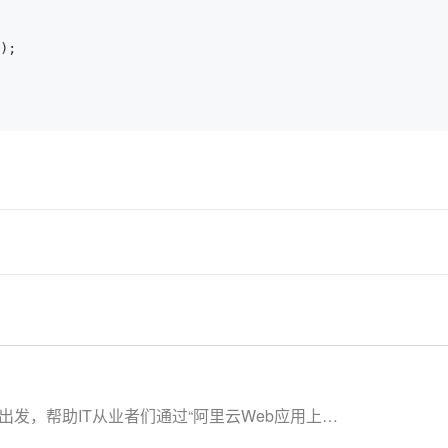
)
;

发，帮助IT从业者们通过“阿里云Web应用上云
构，了解如何构建一个高可用、可扩展的企业级应