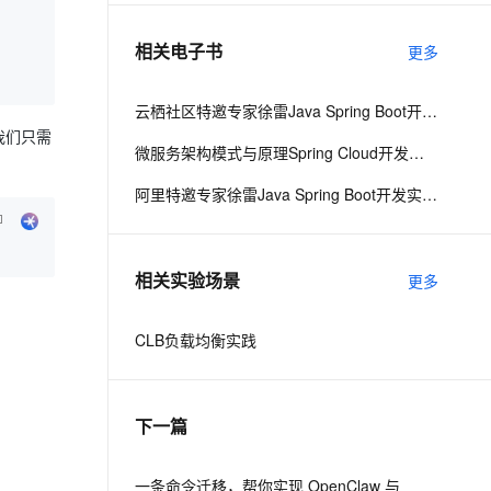
相关电子书
更多
息提取
与 AI 智能体进行实时音视频通话
从文本、图片、视频中提取结构化的属性信息
构建支持视频理解的 AI 音视频实时通话应用
云栖社区特邀专家徐雷Java Spring Boot开发实战系列课程（第20讲）：经典面试题与阿里等名企内部招聘求职面试技巧
t.diy 一步搞定创意建站
构建大模型应用的安全防护体系
我们只需
微服务架构模式与原理Spring Cloud开发实战
通过自然语言交互简化开发流程,全栈开发支持
通过阿里云安全产品对 AI 应用进行安全防护
阿里特邀专家徐雷Java Spring Boot开发实战系列课程（第18讲）：制作Java Docker镜像与推送到DockerHub和阿里云Docker仓库
相关实验场景
更多
CLB负载均衡实践
下一篇
一条命令迁移，帮你实现 OpenClaw 与