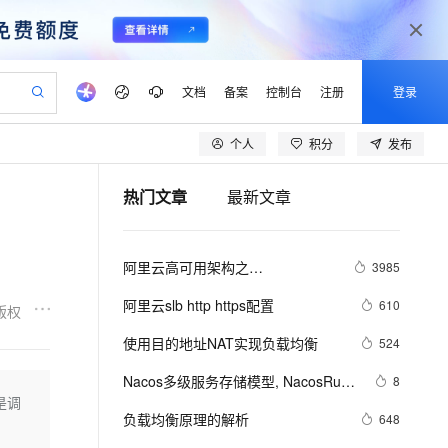
文档
备案
控制台
注册
登录
个人
积分
发布
验
作计划
器
AI 活动
专业服务
服务伙伴合作计划
开发者社区
加入我们
产品动态
服务平台百炼
阿里云 OPC 创新助力计划
热门文章
最新文章
一站式生成采购清单，支持单品或批量购买
io：打造专属 AI 语音助手
S产品伙伴计划（繁花）
峰会
CS
造的大模型服务与应用开发平台
一句话生成原生可编辑精美 PPT 文稿
AI 生产力先锋
Al MaaS 服务伙伴赋能合作
域名
博文
Careers
至高可申请百万元
Qwen3.8-Max 模型上线
开启高性价比 AI 编程新体验
弹性可伸缩的云计算服务
Qwen-Audio-3.0-Realtime 端到端实时语音角色扮演
输入一句话想法, 轻松生成专业的 PPT
先锋实践拓展 AI 生产力的边界
Token 补贴，五大权
计划
海大会
伙伴信用分合作计划
商标
问答
社会招聘
阿里云高可用架构之
3985
益加速 OPC 成功
eek-V4-Pro
SS
一键部署幻兽帕鲁游戏服务器
飞天发布时刻
HOT
Open Search 向量检索版支
划
备案
电子书
校园招聘
“CDN+WAF+SLB+ECS
pSeek-V4-Pro
视频创作，一键激活电商全链路生产力
稳定、安全、高性价比、高性能的云存储服务
一键购买专属联机服务器，轻松开启游戏
所见，即是所愿
持视频检索 Pipeline 功能
更多支持
阿里云slb http https配置
610
版权
划
公司注册
镜像站
视频生成
语音识别与合成
专属 QwenPaw
漫剧工坊：一站式动画创作平台
AI 实训营
HOT
应用身份服务 (IDaaS)
使用目的地址NAT实现负载均衡
524
合作伙伴培训与认证
划
上云迁移
站生成，高效打造优质广告素材
全接入的云上超级电脑
从聊天伙伴进化为能主动干活的本地数字员工
快速生产连贯的高质量长漫剧
从基础到进阶，Agent 创客手把手教你
OpenClaw 管理能力上线
lScope
我要反馈
e-1.1-T2V
Qwen3-TTS-Flash
Nacos多级服务存储模型, NacosRule
8
查询合作伙伴
n Alibaba Cloud ISV 合作
代维服务
建企业门户网站
10 分钟搭建微信、支付宝小程序
是调
MaxCompute MaxFrame 提
负载均衡规则入门
畅细腻的高质量视频
离线语音合成大模型，多语言方言自适应，低延迟高稳定
创新加速
负载均衡原理的解析
ope
登录合作伙伴管理后台
648
我要建议
站，无忧落地极速上线
以可视化方式快速构建移动和 PC 门户网站
国内短信简单易用，安全可靠，秒级触达，全球覆盖200+国家和地区。
高效部署网站，快速应用到小程序
供自动弹性内存功能