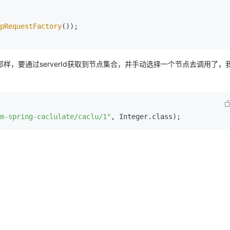
pRequestFactory
());

AI 应用
10分钟微调：让0.6B模型媲美235B模
多模态数据信
型
依托云原生高可用架构,实现Dify私有化部署
用1%尺寸在特定领域达到大模型90%以上效果
一个 AI 助手
超强辅助，Bol
像之前那样，要通过serverId获取到节点集合，并手动选择一个节点去调用了，
即刻拥有 DeepSeek-R1 满血版
在企业官网、通讯软件中为客户提供 AI 客服
多种方案随心选，轻松解锁专属 DeepSeek
m-spring-caclulate/caclu/1"
, Integer.class);