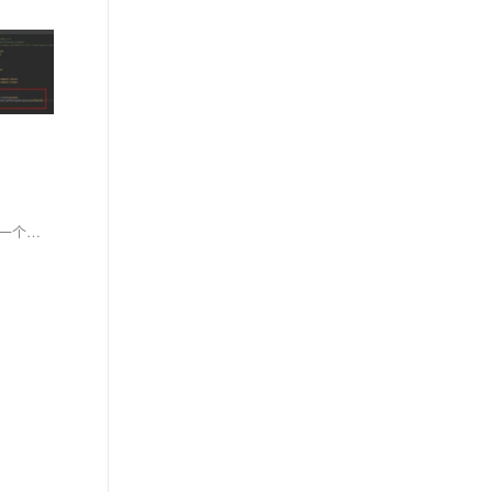
上一节就已经实现的负载均衡笔者并未深入探讨，本节通过分析负载均衡算法、Ribbon实现负载均衡的底层原理和实现过程，让大家对负载均衡有了一个大体认识，同时针对Ribbon自定义负载均衡策略，饥饿加载让大家对于Ribbon的了解又多一些。Ribbon实现的负载均衡只是方案之一，我们可以尽量多了解但不要局限于此。