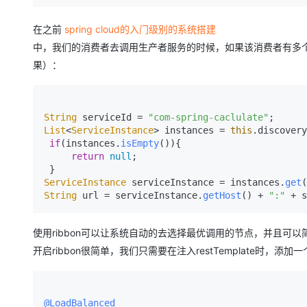
存储
天池大赛
Qwen3.7-Plus
云解析DNS
解决方案免费试用 新老
电子合同
最高领取价值200元试用
能看、能想、能动手的多模
安全
网络与CDN
在之前
spring cloud的入门级别的系统搭建
AI 算法大赛
畅捷通
中，我们的消费者去调用生产者服务的时候，如果该消费者有多个
大数据开发治理平台 Data
AI 产品 免费试用
网络
安全
云开发大赛
Qwen3-VL-Plus
Tableau 订阅
果）：
1亿+ 大模型 tokens 和 
可观测
入门学习赛
中间件
AI空中课堂在线直播课
云防火墙
140+云产品 免费试用
上云与迁云
云原生的云上边界网络安全
产品新客免费试用，最长1
数据库
String
 serviceId = 
"com-spring-caclulate"
生态解决方案
大模型服务
List
<
ServiceInstance
> instances = 
this
.
discovery
企业出海
大模型ACA认证体验
大数据计算
if
(instances.
isEmpty
()){

助力企业全员 AI 认知与能
行业生态解决方案
return
null
;

千问AI平台-Token Plan
政企业务
媒体服务
开发者生态解决方案
ServiceInstance
 serviceInstance = instances.
get
(
企业服务与云通信
String
 url = serviceInstance.
getHost
() + 
":"
 + s
千问AI平台-模型体验
AI 开发和 AI 应用解决
在线体验全尺寸、多种模态
域名与网站
使用ribbon可以让系统自动的去选择最优调用的节点，并且可以
Happy 系列大模型
开启ribbon很简单，我们只需要在注入restTemplate时，添
终端用户计算
Serverless
@LoadBalanced
开发工具