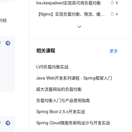
安全
lvs+keepalived实现高可用负载均衡
我要投诉
e-1.1-I2V
Cosyvoice-V3-Flash
8
PolarDB
上云场景组合购
Milvus 弹性伸缩功能新增节
伴
漫剧创作，剧本、分镜、视频高效生成
100%兼容MySQL、PostgreSQL，兼容Oracle，支持集中和分布式
覆盖90%+业务场景，专享组合折扣价
点支持范围
畅自然，细节丰富
高表现力语音合成大模型，语音克隆听感自然
VPN
【Nginx】实现负载均衡、限流、缓
4
的结
存、黑白名单和灰度发布，这是最全
ernetes 版 ACK
云聚AI 严选权益
AI 原生数据库服务发布
SSL 证书
linux 负载均衡（4层）
738
2V
Fun-ASR
的一篇了！
，一键激活高效办公新体验
理容器应用的 K8s 服务
精选AI产品，从模型到应用全链提效
Agent 数据网关
文戏情感细腻自然，动作戏激烈拳拳到肉，实现更强表演能力
支持中英文自由切换，具备更强的噪声鲁棒性
堡垒机
lvs+keepalived负载均衡
2
AI 用量加速计划
云原生数据库 PolarDB
防火墙
、识别商机，让客服更高效、服务更出色。
elasticsearch 客户端负载均衡
新老同享，达量后返
Agentic Database 发布
533
相关课程
更多
主机安全
应用
LVS负载均衡实战
千问办公
NEW
AI 应用及服务市场
的智能体编程平台
一站式AI生产力平台
Java Web开发系列课程 - Spring框架入门
AI 应用
伶鹊
超大流量网站的负载均衡
企业级人与Agent协作平台，接入和调度多个数字员工
智能客服平台，对话机器人、对话分析、智能外呼
大模型
负载均衡入门与产品使用指南
大模型服务平台百炼 - 全妙
自然语言处理
Spring Boot 2.5.x开发实战
应用创作平台
多模态内容创作工具，已接入 DeepSeek
数据标注
Spring Cloud微服务架构设计与开发实战
机器学习