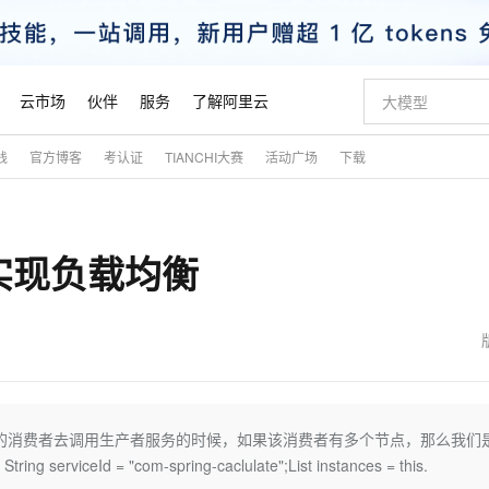
云市场
伙伴
服务
了解阿里云
践
官方博客
考认证
TIANCHI大赛
活动广场
下载
AI 特惠
数据与 API
成为产品伙伴
企业增值服务
最佳实践
价格计算器
AI 场景体
基础软件
产品伙伴合
阿里云认证
市场活动
配置报价
大模型
自助选配和估算价格
新方式
睿译宝，AI翻译排版一步到位
智启 AI 普惠权益
产品生态集成认证中心
企业支持计划
云上春晚
域名与网站
千问官方 MaaS 平台，为开发者和 Agent 而生，新用户赠送 1 亿 + tokens 额度
Qwen Aud
AI Coding
阿里云Maa
2026 阿里云
云服务器 E
为企业打
数据集
Windows
大模型认证
模型
NEW
NEW
bon实现负载均衡
交付可用成果
值低价云产品抢先购
上传文档即自动完成翻译和格式还原
至高享 1亿+免费 tokens，加速 Al 应用落地
提供智能易用的域名与建站服务
智能编程，一键
安全可靠、
产品生态伙伴
专家技术服务
云上奥运之旅
弹性计算合作
阿里云中企出
手机三要素
宝塔 Linux
全部认证
价格优势
有专属领域专家
GLM-5.2：长任务时代开源旗舰模型
阿里云 OPC 创新助力计划
千问大模型
即刻拥有 DeepS
AI 电商营销
对象存储 O
大模型
产品生态伙伴工作台
企业增值服务台
云栖战略参考
云存储合作计
云栖大会
身份实名认证
CentOS
训练营
推动算力普惠，释放技术红利
最高返9万
多领域专家智能体,一键组建 AI 虚拟交付团队
快速构建应用程序和网站，即刻迈出上云第一步
至高百万元 Token 补贴，加速一人公司成长
多元化、高性能、安全可靠的大模型服务
真正可用的 1M 上下文,一次完成代码全链路开发
轻松解锁专属 Dee
从图文生成到
云上的中国
数据库合作计
活动全景
短信
Docker
图片和
站式影视创作平台
Hermes Agent，打造自进化智能体
Token Plan 模型订阅计划
数字证书管理服务（原SSL证书）
5 分钟轻松部署
AI 广告创作
无影云电脑
企业成长
NEW
信息公告
看见新力量
云网络合作计
OCR 文字识别
JAVA
证享300元代金券
可视化编排打通从文字构思到成片全链路闭环
全托管，含MySQL、PostgreSQL、SQL Server、MariaDB多引擎
自主进化，持久记忆，越用越聪明
Qwen3.8-Max 首发尝鲜，限时加量 10 倍，夜间低至2折
实现全站HTTPS，呈现可信的WEB访问
图文、视频一
随时随地安
魔搭 Mode
Kimi-K3
HappyHors
NEW
loud
服务实践
官网公告
金融模力时刻
Salesforce O
版
发票查验
全能环境
Claude Code + GStack 打造工程团队
千问办公，限时限量积分加倍
Qoder
低代码高效构
AI 建站
短信服务
 中，我们的消费者去调用生产者服务的时候，如果该消费者有多个节点，那么我们
型
NEW
作计划
Kimi 最新旗舰模型，长程编程与推理利器
让文字生成流
计划
创新中心
魔搭 ModelSc
健康状态
理服务
让AI从“聊天伙伴”进化为能干活的“数字员工”
安装技能 GStack，拥有专属 AI 工程团队
你的AI工作搭子，覆盖日常办公高频场景
面向真实软件的智能体编程平台
0 代码专业建
 = "com-spring-caclulate";List instances = this.
客户案例
天气预报查询
操作系统
态合作计划