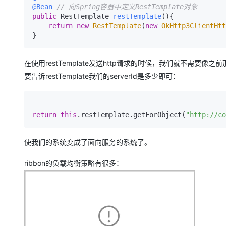
大模型解决方案
@Bean
// 向Spring容器中定义RestTemplate对象
public
 RestTemplate 
restTemplate
()
{

迁移与运维管理
return
new
RestTemplate
(
new
OkHttp3ClientHtt
快速部署 Dify，高效搭建 
}
专有云
10 分钟在聊天系统中增加
在使用restTemplate发送http请求的时候，我们就不需要
要告诉restTemplate我们的serverId是多少即可：
return
this
.restTemplate.getForObject(
"http://co
使我们的系统变成了面向服务的系统了。
ribbon的负载均衡策略有很多：