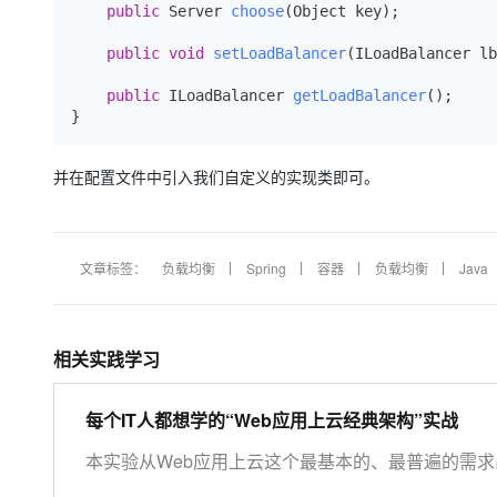
public
 Server 
choose
(
Object key
)
;

public
void
setLoadBalancer
(
ILoadBalancer lb
public
 ILoadBalancer 
getLoadBalancer
()
;    

}
并在配置文件中引入我们自定义的实现类即可。
文章标签：
负载均衡
Spring
容器
负载均衡
Java
相关实践学习
每个IT人都想学的“Web应用上云经典架构”实战
本实验从Web应用上云这个最基本的、最普遍的需求出
解决方案”，了解一个企业级Web应用上云的常见架