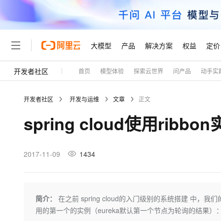
大模型
产品
解决方案
权益
定价
开发者社区
首页
模型体验
探索云世界
问产品
动手实
大模型
产品
解决方案
权益
定价
云市场
伙伴
服务
了解阿里云
精选产品
精选解决方案
普惠上云
产品定价
精选商城
成为销售伙伴
售前咨询
为什么选择阿里云
千问AI平台
开发者社区
开发与运维
文章
正文
了解云产品的定价详情
大模型服务平台百炼
千问办公，解锁你的工作
普惠上云 官方力荐
分销伙伴
在线服务
网站建设
什么是云计算
大
spring cloud使用rib
大模型服务与应用平台
企业级Agent产品，直接
云服务器38元/年起，超
咨询伙伴
多端小程序
技术领先
云上成本管理
售后服务
轻量应用服务器
Agency Agents：拥
官方推荐返现计划
大模型
精选产品
精选解决方案
Salesforce 国际版订阅
稳定可靠
管理和优化成本
推荐新用户得奖励，单订单
销售伙伴合作计划
2017-11-09
1434
自助服务
友盟天域
安全合规
人工智能与机器学习
AI
文本生成
云数据库 RDS
HappyHorse 打造一
云工开物
无影生态合作计划
在线服务
观测云
分析师报告
高校专属算力普惠，学生认
计算
互联网应用开发
Qwen3.8-Max
HOT
Salesforce On Alibaba C
工单服务
Tuya 物联网平台阿里云
研究报告与白皮书
人工智能平台 PAI
快速拥有专属 OpenClaw
简介：
在之前 spring cloud的入门级别的系统搭建
大模
Consulting Partner 合
大数据
容器
智能体时代全能旗舰模型
免费试用
短信专区
一站式AI开发、训练和推
用的第一个的实例（eureka默认第一个节点为轮询的结果）：String serviceId
蓝凌 OA
AI 大模型销售与服务生
现代化应用