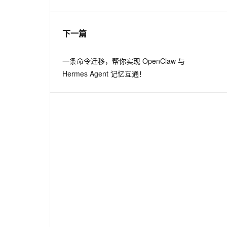
息提取
与 AI 智能体进行实时音视频通话
下一篇
从文本、图片、视频中提取结构化的属性信息
构建支持视频理解的 AI 音视频实时通话应用
t.diy 一步搞定创意建站
构建大模型应用的安全防护体系
一条命令迁移，帮你实现 OpenClaw 与
通过自然语言交互简化开发流程,全栈开发支持
通过阿里云安全产品对 AI 应用进行安全防护
Hermes Agent 记忆互通！