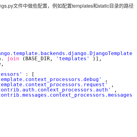
Deepseek-v4-pro
HappyHors
同享
万小智 AI 建站低至 15元/月
Qoder CN
AI 短剧/漫剧
云原生数据库 
ttings.py文件中做些配置，例如配置templates和static目录的路径
快递物流查询
WordPress
成为服务伙
高校合作
点，立即开启云上创新
覆盖公网/内网、递归/权威、移动APP等全场景解析服务
送.CN域名，送备案服务码
基于千问大模型等，支持代码智能生成、研发智能问答
AI助力短剧
态智能体模型
旗舰 MoE 大模型，百万上下文与顶尖推理能力
图生视频，流
Ubuntu
服务生态伙伴
云工开物
企业应用
Works
Night Plan 支持 Qwen 3.8-Max
云原生大数据计算服务 MaxCompute
AI 办公
容器服务 Kub
NEW
GLM-5.2
Wan2.7-T
Red Hat
30+ 款产品免费体验
Data Agent 驱动的一站式 Data+AI 开发治理平台
夜间 5 折，Qwen/Meoo/TokenPlan 客户专享
面向分析的企业级SaaS模式云数据仓库
AI智能应用
提供一站式管
科研合作
视觉 Coding、空间感知、多模态思考等全面升级
1M上下文，专为长程任务能力而生
ERP
堂（旗舰版）
SUSE
智能客服
CRM
防护产品
2个月
自动承接线索
ango.template.backends.django.DjangoTemplates
建站小程序
OA 办公系统
AI 应用构建
大模型原生
h.
join
(BASE_DIR,
'templates'
)],
e,
力提升
财税管理
模板建站
Qoder
大模型服务平台百炼-应用模版
HOT
NEW
cessors'
: [
面向真实软件
个人版上线、团队版降价；千问3.8-Max首发发尝鲜
丰富多元化的应用模版和解决方案
template.context_processors.debug'
,
400电话
定制建站
template.context_processors.request'
,
contrib.auth.context_processors.auth'
,
万有无界
大模型服务平台百炼-智能体
方案
广告营销
模板小程序
contrib.messages.context_processors.messages'
的模型效果
灵活可视化地构建企业级 Agent
定制小程序
秒悟
人工智能平台 PAI
APP 开发
云端极速 AI 
新一代 AI 视频生成模型，深度适配广告营销等场景
AI Native 的算法工程平台，一站式完成建模、训练、推理服务部署
建站系统