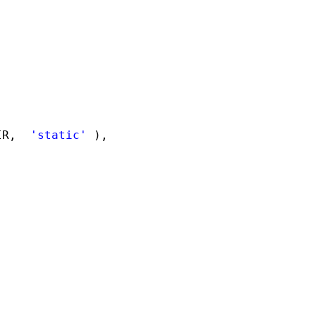
IR,
'static'
),