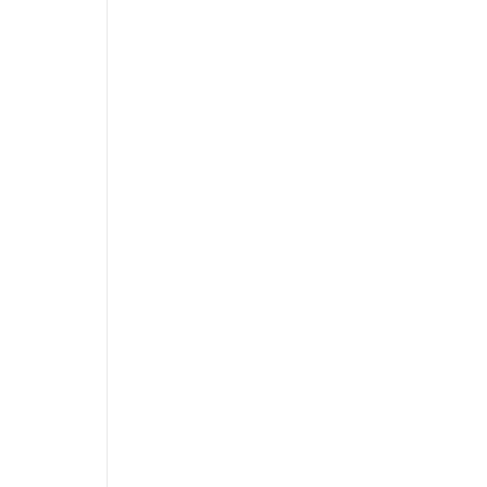
,
'
,
,