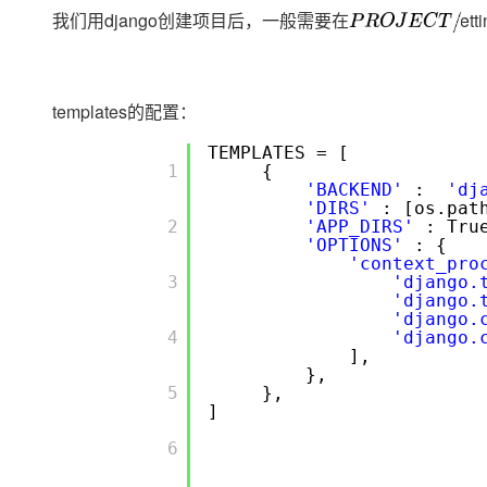
存储
天池大赛
Qwen3.7-Plus
云解析DNS
解决方案免费试用 新老
我们用django创建项目后，一般需要在
PROJECT/se
P
R
O
J
E
C
T
/
电子合同
最高领取价值200元试用
能看、能想、能动手的多模
安全
网络与CDN
AI 算法大赛
畅捷通
大数据开发治理平台 Data
AI 产品 免费试用
网络
安全
云开发大赛
Qwen3-VL-Plus
Tableau 订阅
1亿+ 大模型 tokens 和 
templates的配置：
可观测
入门学习赛
中间件
AI空中课堂在线直播课
云防火墙
140+云产品 免费试用
TEMPLATES = [
上云与迁云
        1

{
云原生的云上边界网络安全
产品新客免费试用，最长1
数据库
'BACKEND'
:
'dj
生态解决方案
大模型服务
'DIRS'
: [os.pat
企业出海
大模型ACA认证体验
大数据计算
        2

'APP_DIRS'
: Tru
助力企业全员 AI 认知与能
'OPTIONS'
行业生态解决方案
: {
千问AI平台-Token Plan
政企业务
'context_pro
媒体服务
        3

'django.
开发者生态解决方案
'django.
企业服务与云通信
'django.
千问AI平台-模型体验
AI 开发和 AI 应用解决
        4

'django.
在线体验全尺寸、多种模态
域名与网站
],
},
Happy 系列大模型
        5

},
终端用户计算
]
Serverless
        6

开发工具