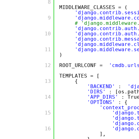
        8

MIDDLEWARE_CLASSES = (
'django.contrib.sess
        9

'django.middleware.c
# 'django.middleware
'django.contrib.auth
        10

'django.contrib.auth
'django.contrib.mess
'django.middleware.c
        11

'django.middleware.s
)
        12

ROOT_URLCONF =
'cmdb.url
TEMPLATES = [
        13

{
'BACKEND'
:
'dj
'DIRS'
: [os.pat
        14

'APP_DIRS'
: Tru
'OPTIONS'
: {
'context_pro
        15

'django.
'django.
'django.
        16

'django.
],