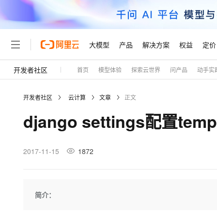
大模型
产品
解决方案
权益
定价
开发者社区
首页
模型体验
探索云世界
问产品
动手实
大模型
产品
解决方案
权益
定价
云市场
伙伴
服务
了解阿里云
精选产品
精选解决方案
普惠上云
产品定价
精选商城
成为销售伙伴
售前咨询
为什么选择阿里云
千问AI平台
开发者社区
云计算
文章
正文
了解云产品的定价详情
大模型服务平台百炼
千问办公，解锁你的工作
普惠上云 官方力荐
分销伙伴
在线服务
网站建设
什么是云计算
大
django settings配置templ
大模型服务与应用平台
企业级Agent产品，直接
云服务器38元/年起，超
咨询伙伴
多端小程序
技术领先
云上成本管理
售后服务
轻量应用服务器
Agency Agents：拥
官方推荐返现计划
大模型
精选产品
精选解决方案
Salesforce 国际版订阅
稳定可靠
管理和优化成本
推荐新用户得奖励，单订单
销售伙伴合作计划
2017-11-15
1872
自助服务
友盟天域
安全合规
人工智能与机器学习
AI
文本生成
云数据库 RDS
HappyHorse 打造一
云工开物
无影生态合作计划
在线服务
观测云
分析师报告
高校专属算力普惠，学生认
计算
互联网应用开发
Qwen3.8-Max
HOT
Salesforce On Alibaba C
工单服务
Tuya 物联网平台阿里云
研究报告与白皮书
人工智能平台 PAI
快速拥有专属 OpenClaw
简介：
大模
Consulting Partner 合
大数据
容器
智能体时代全能旗舰模型
免费试用
短信专区
一站式AI开发、训练和推
蓝凌 OA
AI 大模型销售与服务生
现代化应用