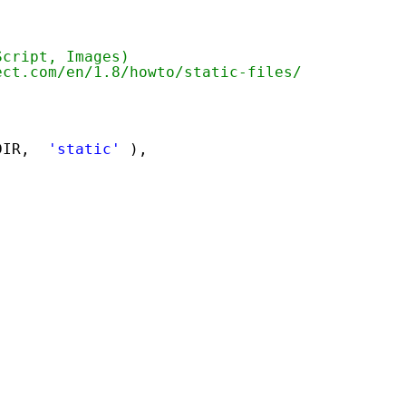
Script, Images)
ect.com/en/1.8/howto/static-files/
DIR,
'static'
),