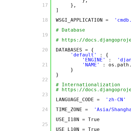
},
        17

},
]
        18

WSGI_APPLICATION =
'cmdb
# Database
        19

# https://docs.djangoproj
        20

DATABASES = {
'default'
: {
'ENGINE'
:
'dja
        21

'NAME'
: os.path
}
}
        22

# Internationalization
# https://docs.djangoproj
        23

LANGUAGE_CODE =
'zh-CN'
        24

TIME_ZONE =
'Asia/Shangh
USE_I18N = True
        25

USE_L10N = True