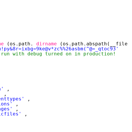
me
(os.path.
dirname
(os.path.abspath(__file_
m!py&8r=ixbg=9ke@v*zc%%26asbm(^@=_qtoc93'
 run with debug turned on in production!
n'
,
'
,
enttypes'
,
ions'
,
ages'
,
icfiles'
,