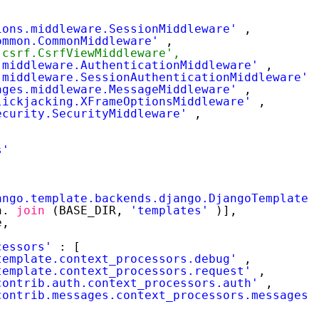
ions.middleware.SessionMiddleware'
,
ommon.CommonMiddleware'
,
.csrf.CsrfViewMiddleware',
.middleware.AuthenticationMiddleware'
,
.middleware.SessionAuthenticationMiddleware'
ages.middleware.MessageMiddleware'
,
lickjacking.XFrameOptionsMiddleware'
,
ecurity.SecurityMiddleware'
,
s'
ango.template.backends.django.DjangoTemplates
h.
join
(BASE_DIR,
'templates'
)],
e,
cessors'
: [
template.context_processors.debug'
,
template.context_processors.request'
,
contrib.auth.context_processors.auth'
,
contrib.messages.context_processors.messages'