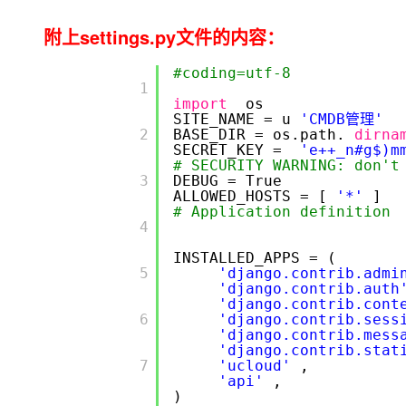
附上settings.py文件的内容：
#coding=utf-8
        1

import
os
SITE_NAME = u
'CMDB管理'
        2

BASE_DIR = os.path.
dirna
SECRET_KEY =
'e++_n#g$)m
# SECURITY WARNING: don't
        3

DEBUG = True
ALLOWED_HOSTS = [
'*'
]
# Application definition
        4

INSTALLED_APPS = (
        5

'django.contrib.admi
'django.contrib.auth
'django.contrib.cont
        6

'django.contrib.sess
'django.contrib.mess
'django.contrib.stat
        7

'ucloud'
,
'api'
,
)