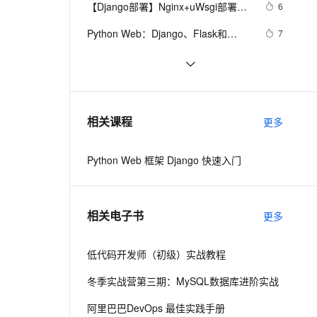
安全
【Django部署】Nginx+uWsgi部署
我要投诉
e-1.1-I2V
Cosyvoice-V3-Flash
6
PolarDB
上云场景组合购
Milvus 弹性伸缩功能新增节
伴
Django项目
漫剧创作，剧本、分镜、视频高效生成
100%兼容MySQL、PostgreSQL，兼容Oracle，支持集中和分布式
覆盖90%+业务场景，专享组合折扣价
点支持范围
畅自然，细节丰富
高表现力语音合成大模型，语音克隆听感自然
VPN
Python Web：Django、Flask和
7
FastAPI框架对比
ernetes 版 ACK
云聚AI 严选权益
AI 原生数据库服务发布
SSL 证书
django如何连接sqlite数据库？
6
2V
Fun-ASR
，一键激活高效办公新体验
理容器应用的 K8s 服务
精选AI产品，从模型到应用全链提效
Agent 数据网关
文戏情感细腻自然，动作戏激烈拳拳到肉，实现更强表演能力
支持中英文自由切换，具备更强的噪声鲁棒性
堡垒机
Django ORM的性能优化：高效处理
6
AI 用量加速计划
云原生数据库 PolarDB
大量数据
防火墙
、识别商机，让客服更高效、服务更出色。
django简介
新老同享，达量后返
Agentic Database 发布
477
相关课程
更多
'
,
主机安全
应用
Python Web 框架 Django 快速入门
千问办公
NEW
AI 应用及服务市场
的智能体编程平台
一站式AI生产力平台
AI 应用
伶鹊
相关电子书
更多
,
企业级人与Agent协作平台，接入和调度多个数字员工
智能客服平台，对话机器人、对话分析、智能外呼
大模型
大模型服务平台百炼 - 全妙
低代码开发师（初级）实战教程
自然语言处理
应用创作平台
多模态内容创作工具，已接入 DeepSeek
冬季实战营第三期：MySQL数据库进阶实战
数据标注
机器学习
阿里巴巴DevOps 最佳实践手册