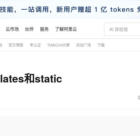
云市场
伙伴
服务
了解阿里云
践
官方博客
考认证
TIANCHI大赛
活动广场
下载
AI 特惠
数据与 API
成为产品伙伴
企业增值服务
最佳实践
价格计算器
AI 场景体
基础软件
产品伙伴合
阿里云认证
市场活动
配置报价
大模型
自助选配和估算价格
新方式
睿译宝，AI翻译排版一步到位
智启 AI 普惠权益
产品生态集成认证中心
企业支持计划
云上春晚
域名与网站
千问官方 MaaS 平台，为开发者和 Agent 而生，新用户赠送 1 亿 + tokens 额度
Qwen Aud
AI Coding
阿里云Maa
2026 阿里云
云服务器 E
为企业打
数据集
Windows
大模型认证
模型
NEW
NEW
ates和static
交付可用成果
值低价云产品抢先购
上传文档即自动完成翻译和格式还原
至高享 1亿+免费 tokens，加速 Al 应用落地
提供智能易用的域名与建站服务
智能编程，一键
安全可靠、
产品生态伙伴
专家技术服务
云上奥运之旅
弹性计算合作
阿里云中企出
手机三要素
宝塔 Linux
全部认证
价格优势
有专属领域专家
GLM-5.2：长任务时代开源旗舰模型
阿里云 OPC 创新助力计划
千问大模型
即刻拥有 DeepS
AI 电商营销
对象存储 O
大模型
产品生态伙伴工作台
企业增值服务台
云栖战略参考
云存储合作计
云栖大会
身份实名认证
CentOS
训练营
推动算力普惠，释放技术红利
最高返9万
多领域专家智能体,一键组建 AI 虚拟交付团队
快速构建应用程序和网站，即刻迈出上云第一步
至高百万元 Token 补贴，加速一人公司成长
多元化、高性能、安全可靠的大模型服务
真正可用的 1M 上下文,一次完成代码全链路开发
轻松解锁专属 Dee
从图文生成到
云上的中国
数据库合作计
活动全景
短信
Docker
图片和
站式影视创作平台
Hermes Agent，打造自进化智能体
Token Plan 模型订阅计划
数字证书管理服务（原SSL证书）
5 分钟轻松部署
AI 广告创作
无影云电脑
企业成长
NEW
信息公告
看见新力量
云网络合作计
OCR 文字识别
JAVA
证享300元代金券
可视化编排打通从文字构思到成片全链路闭环
全托管，含MySQL、PostgreSQL、SQL Server、MariaDB多引擎
自主进化，持久记忆，越用越聪明
Qwen3.8-Max 首发尝鲜，限时加量 10 倍，夜间低至2折
实现全站HTTPS，呈现可信的WEB访问
图文、视频一
随时随地安
魔搭 Mode
Kimi-K3
HappyHors
NEW
loud
服务实践
官网公告
金融模力时刻
Salesforce O
版
发票查验
全能环境
Claude Code + GStack 打造工程团队
千问办公，限时限量积分加倍
Qoder
低代码高效构
AI 建站
短信服务
型
NEW
作计划
Kimi 最新旗舰模型，长程编程与推理利器
让文字生成流
计划
创新中心
魔搭 ModelSc
健康状态
理服务
让AI从“聊天伙伴”进化为能干活的“数字员工”
安装技能 GStack，拥有专属 AI 工程团队
你的AI工作搭子，覆盖日常办公高频场景
面向真实软件的智能体编程平台
0 代码专业建
客户案例
天气预报查询
操作系统
态合作计划