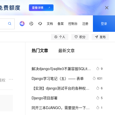
文档
备案
控制台
注册
登录
个人
积分
发布
验
作计划
器
AI 活动
专业服务
服务伙伴合作计划
开发者社区
加入我们
产品动态
服务平台百炼
阿里云 OPC 创新助力计划
热门文章
最新文章
一站式生成采购清单，支持单品或批量购买
io：打造专属 AI 语音助手
S产品伙伴计划（繁花）
峰会
CS
造的大模型服务与应用开发平台
一句话生成原生可编辑精美 PPT 文稿
AI 生产力先锋
Al MaaS 服务伙伴赋能合作
域名
博文
Careers
至高可申请百万元
Qwen3.8-Max 模型上线
开启高性价比 AI 编程新体验
弹性可伸缩的云计算服务
Qwen-Audio-3.0-Realtime 端到端实时语音角色扮演
输入一句话想法, 轻松生成专业的 PPT
先锋实践拓展 AI 生产力的边界
Token 补贴，五大权
计划
海大会
伙伴信用分合作计划
商标
问答
社会招聘
解决django与sqlite3不兼容报SQLite 
9
益加速 OPC 成功
eek-V4-Pro
SS
一键部署幻兽帕鲁游戏服务器
飞天发布时刻
HOT
Open Search 向量检索版支
划
备案
电子书
校园招聘
3.9.0 or later is required (found 
pSeek-V4-Pro
视频创作，一键激活电商全链路生产力
稳定、安全、高性价比、高性能的云存储服务
一键购买专属联机服务器，轻松开启游戏
所见，即是所愿
持视频检索 Pipeline 功能
更多支持
Django学习笔记（五）—— 表单
631
版权
3.8.2)错的问题
划
公司注册
镜像站
视频生成
语音识别与合成
专属 QwenPaw
漫剧工坊：一站式动画创作平台
AI 实训营
HOT
应用身份服务 (IDaaS)
【实测】django测试平台的各种权限
6
合作伙伴培训与认证
划
上云迁移
站生成，高效打造优质广告素材
全接入的云上超级电脑
从聊天伙伴进化为能主动干活的本地数字员工
快速生产连贯的高质量长漫剧
从基础到进阶，Agent 创客手把手教你
OpenClaw 管理能力上线
管理设计解决方案！超干货！
lScope
我要反馈
e-1.1-T2V
Qwen3-TTS-Flash
Django项目部署
5
查询合作伙伴
n Alibaba Cloud ISV 合作
代维服务
建企业门户网站
10 分钟搭建微信、支付宝小程序
MaxCompute MaxFrame 提
畅细腻的高质量视频
离线语音合成大模型，多语言方言自适应，低延迟高稳定
创新加速
同开三本DJANGO，需要提升一下本
ope
登录合作伙伴管理后台
1
我要建议
站，无忧落地极速上线
以可视化方式快速构建移动和 PC 门户网站
国内短信简单易用，安全可靠，秒级触达，全球覆盖200+国家和地区。
高效部署网站，快速应用到小程序
供自动弹性内存功能
职工作的能力啦