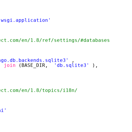
.wsgi.application'
ect.com/en/1.8/ref/settings/#databases
ngo.db.backends.sqlite3'
,
.
join
(BASE_DIR,
'db.sqlite3'
),
ect.com/en/1.8/topics/i18n/
ai'