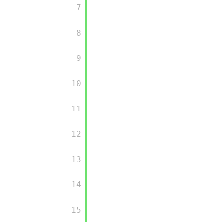
大模型解决方案
        7

迁移与运维管理
快速部署 Dify，高效搭建 
        8

专有云
10 分钟在聊天系统中增加
        9

        10

        11

        12

        13

        14

        15
