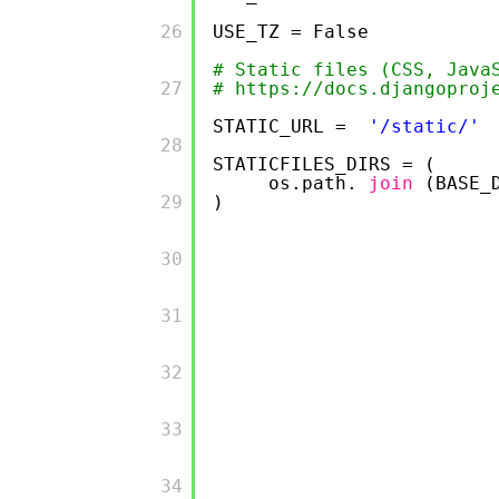
        26

USE_TZ = False
# Static files (CSS, Java
        27

# https://docs.djangoproj
STATIC_URL =
'/static/'
        28

STATICFILES_DIRS = (
os.path.
join
(BASE_
        29

)
        30

        31

        32

        33

        34
