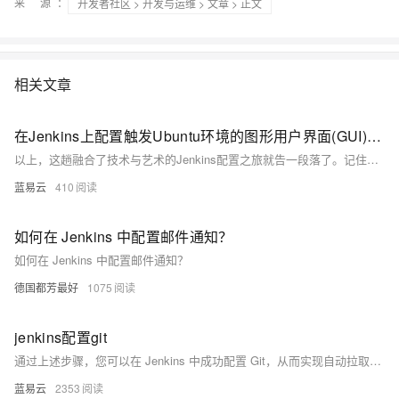
来 源：
开发者社区
>
开发与运维
>
文章
> 正文
相关文章
在Jenkins上配置触发Ubuntu环境的图形用户界面(GUI)构建任务。
以上，这趟融合了技术与艺术的Jenkins配置之旅就告一段落了。记住，技术应当像艺术一样有趣和生动，这样才能激发出最大的创新和效率。
蓝易云
410
如何在 Jenkins 中配置邮件通知？
如何在 Jenkins 中配置邮件通知？
德国都芳最好
1075
jenkins配置git
通过上述步骤，您可以在 Jenkins 中成功配置 Git，从而实现自动拉取代码并进行构建和部署。这些配置不仅提高了开发效率，还保证了代码的连续集成和交付。确保每一步配置正确，以避免在实际使用中遇到问题。
蓝易云
2353