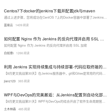
Centos7下docker的jenkins下载并配置jdk与maven
通过上述步骤，您将成功在CentOS 7上的Docker容器中部署了Jenkins，并配置好了JDK与Maven，为持续集成和自动化构建打下了坚实基础。
蓝易云
1409
如何配置 Nginx 作为 Jenkins 的反向代理并启用 SSL 加密
如何配置 Nginx 作为 Jenkins 的反向代理并启用 SSL 加密
白如意i
1266
利用 Jenkins 实现持续集成与持续部署-代码拉取终端的配置
【8月更文挑战第30天】在Jenkins服务器中，git和Gitee是常用的代码拉取终端。Git作为分布式版本控制系统，具备出色的灵活性和可扩展性；而Gitee则在国内网络环境下表现更佳，适合团队协作。Git配置包括安装、设置用户信息及生成SSH密钥等步骤；Gitee配置也类似，需注册账号、创建仓库、配置基本信息并设置远程仓库地址。开发人员提交代码后，可通过Webhook、定时轮询或事件监听等方式触发Jenkins动作，确保持续集成和部署高效运行。正确配置这些触发机制并通过测试验证其有效性至关重要。
jianz123
365
WPF与DevOps的完美邂逅：从Jenkins配置到自动化部署，全流程解析持续集成与持续交付的最佳实践
【8月更文挑战第31天】WPF与DevOps的结合开启了软件生命周期管理的新篇章。通过Jenkins等CI/CD工具，实现从代码提交到自动构建、测试及部署的全流程自动化。本文详细介绍了如何配置Jenkins来管理WPF项目的构建任务，确保每次代码提交都能触发自动化流程，提升开发效率和代码质量。这一方法不仅简化了开发流程，还加强了团队协作，是WPF开发者拥抱DevOps文化的理想指南。
土木林森
485