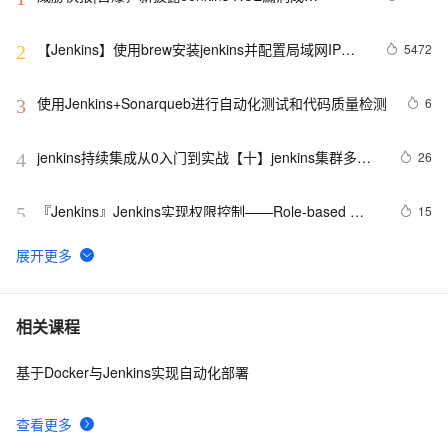
ImposterMiner挖矿木马新“跳板”
【Jenkins】使用brew安装jenkins并配置局域网IP访
5472
2
问
使用Jenkins+Sonarqueb进行自动化测试和代码质量检测
6
3
jenkins持续集成从0入门到实战【十】jenkins集群多节
26
4
点
『Jenkins』Jenkins实现权限控制——Role-based 
15
5
Authorization Strategy
Helm部署和体验jenkins
4
6
Jenkins自动构建 CI/CD流水线学习笔记（从入门到入
6
7
相关课程
土，理论+示例）
基于Docker与Jenkins实现自动化部署
Jenkins Pipeline 流水线方式部署 SpringBoot 项目2
6
8
查看更多
【DevOps】（五）Jenkins构建给企业微信推送消息
3
9