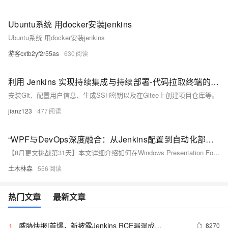
Ubuntu系统 用docker安装jenkins
Ubuntu系统 用docker安装jenkins
游客cxtb2yf2r55as
630
利用 Jenkins 实现持续集成与持续部署-代码拉取终端的配置
安装Git、配置用户信息、生成SSH密钥以及在Gitee上创建项目仓库等。
jianz123
477
“WPF与DevOps深度融合：从Jenkins配置到自动化部署全流程解析，助你实现持续集成与持续交付的无缝衔接”
【8月更文挑战第31天】本文详细介绍如何在Windows Presentation Foundation（WPF）项目中应用DevOps实践，实现自动化部署与持续集成。通过具体代码示例和步骤指导，介绍选择Jenkins作为CI/CD工具，结合Git进行源码管理，配置构建任务、触发器、环境、构建步骤、测试及部署等环节，显著提升开发效率和代码质量。
土木林森
556
热门文章
最新文章
威胁快报|首爆，新披露Jenkins RCE漏洞成
8270
1