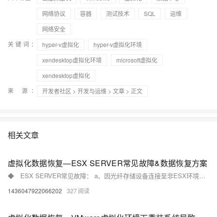
网络协议
容器
测试技术
SQL
运维
网络安全
关键词：
hyper-v虚拟化
hyper-v虚拟化环境
xendesktop虚拟化环境
microsoft虚拟化
xendesktop虚拟化
来 源：
开发者社区
>
开发与运维
>
文章
> 正文
相关文章
虚拟化数据恢复—ESX SERVER常见故障&数据恢复方案
◆ ESX SERVER常见故障： a、因光纤存储设备连接至非ESX环境，共享互斥失败，对存储改写（重装系统，WINDOWS初始化，格式化等），导致存储结构损坏； b、升级/变更卷时分区表或VMFS卷结构异常； c、误删除VMFS存储中虚拟机/文件； d、误删除/重建数据存储。
1436047922066202
327