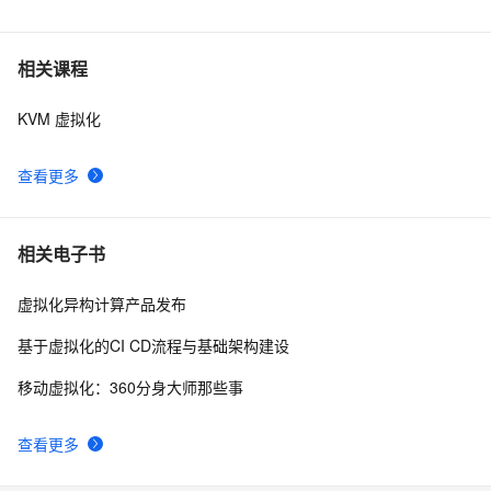
从 VMWare 到阿里神龙，虚拟化技术 40 年演进史
16
6
【qemu虚拟化】将img镜像文件转换为VMware虚拟机
35
7
相关课程
KVM 虚拟化
微软桌面虚拟化所需产品及RemoteFX要求介绍
566
8
查看更多
xen虚拟化实战系列(八)之xen虚拟机开机自启动配置
594
9
Linux 小知识翻译 - 「虚拟化技术」
8
10
相关电子书
虚拟化异构计算产品发布
基于虚拟化的CI CD流程与基础架构建设
移动虚拟化：360分身大师那些事
查看更多