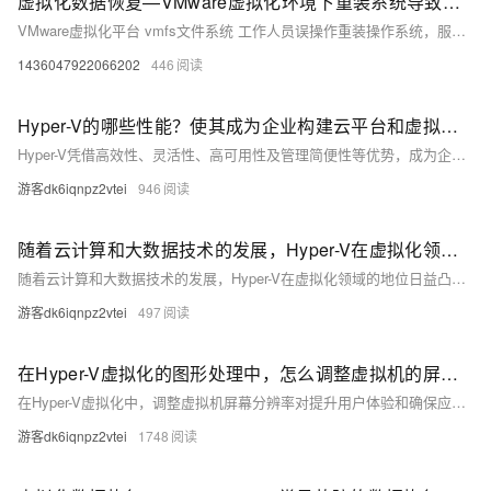
虚拟化数据恢复—VMware虚拟化环境下重装系统导致服务器崩溃的数据恢复
VMware虚拟化平台 vmfs文件系统 工作人员误操作重装操作系统，服务器崩溃。 重装系统会导致文件系统元文件被覆盖。要恢复数据，必须找到&提取重装系统前的文件系统残留信息，通过提取出来的元文件信息恢复虚拟磁盘。通过拼接虚拟磁盘来恢复服务器数据。
1436047922066202
446
Hyper-V的哪些性能？使其成为企业构建云平台和虚拟化环境的首选
Hyper-V凭借高效性、灵活性、高可用性及管理简便性等优势，成为企业构建云平台和虚拟化环境的首选。其微内核架构、硬件辅助虚拟化技术和动态内存管理提升了性能与资源利用率；支持多操作系统和硬件平台，具备故障转移、实时迁移功能，确保业务连续性；提供可视化管理工具和PowerShell脚本自动化，简化管理流程；与Windows Server及Azure无缝集成，降低硬件、运维和能源成本。
游客dk6iqnpz2vtei
946
随着云计算和大数据技术的发展，Hyper-V在虚拟化领域的地位日益凸显
随着云计算和大数据技术的发展，Hyper-V在虚拟化领域的地位日益凸显。作为Windows Server的核心组件，Hyper-V具备卓越的技术性能，支持高可用性、动态迁移等功能，确保虚拟机稳定高效运行。它与Windows深度集成，管理便捷，支持远程管理和自动化部署，降低管理成本。内置防火墙、RBAC等安全功能，提供全方位安全保障。作为内置组件，Hyper-V无需额外购买软件，降低成本。其广泛的生态系统支持和持续增长的市场需求，使其成为企业虚拟化解决方案的首选。
游客dk6iqnpz2vtei
497
在Hyper-V虚拟化的图形处理中，怎么调整虚拟机的屏幕分辨率？
在Hyper-V虚拟化中，调整虚拟机屏幕分辨率对提升用户体验和确保应用程序兼容性至关重要。高分辨率可提供清晰图像、提高工作效率，并避免显示异常。调整方法包括通过增强会话模式、虚拟机内部设置或手动编辑配置文件。注意事项包括正确安装显卡驱动、避免过高分辨率及及时保存设置。
游客dk6iqnpz2vtei
1748