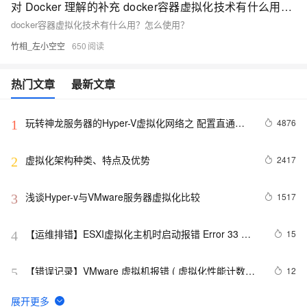
对 Docker 理解的补充 docker容器虚拟化技术有什么用？怎么使用？
docker容器虚拟化技术有什么用？怎么使用？
竹相_左小空空
650
热门文章
最新文章
玩转神龙服务器的Hyper-V虚拟化网络之 配置直通网
4876
1
卡
虚拟化架构种类、特点及优势
2417
2
浅谈Hyper-v与VMware服务器虚拟化比较
1517
3
【运维排错】ESXI虚拟化主机时启动报错 Error 33 
15
4
(Inconsistent data)
【错误记录】VMware 虚拟机报错 ( 虚拟化性能计数器
12
5
需要至少一个可正常使用的计数器, 模块 “VPMC“ 启动
失败 , 未能启动虚拟机 )