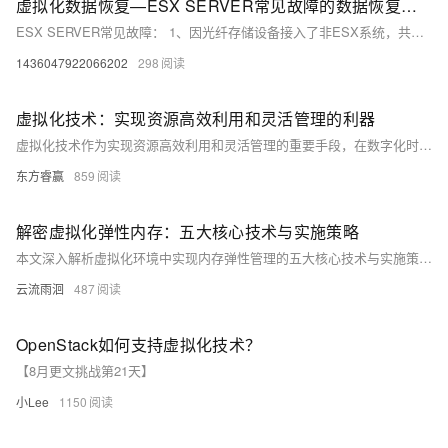
虚拟化数据恢复—ESX SERVER常见故障的数据恢复方案
ESX SERVER常见故障： 1、因光纤存储设备接入了非ESX系统，共享未互斥，对存储进行了改写(重装系统，WINDOWS初始化，格式化等)，导致存储结构损坏。 2、升级或者变更卷时分区表或VMFS卷结构异常。 3、误删除VMFS存储中的VMDK。 4、VMFS格式化。
1436047922066202
298
虚拟化技术：实现资源高效利用和灵活管理的利器
虚拟化技术作为实现资源高效利用和灵活管理的重要手段，在数字化时代背景下，正逐步改变传统IT架构模式。本文概述了虚拟化技术的概念、原理及其在数据中心管理、云计算平台、企业信息化建设、科研教育及医疗行业的应用，并探讨了其面临的挑战与未来发展趋势。
东方睿赢
859
解密虚拟化弹性内存：五大核心技术与实施策略
本文深入解析虚拟化环境中实现内存弹性管理的五大核心技术与实施策略。内容涵盖内存架构演进、关键技术原理、性能优化方法及典型问题解决方案，助力提升虚拟机密度与资源利用率。
云流雨洄
487
OpenStack如何支持虚拟化技术？
【8月更文挑战第21天】
小Lee
1150