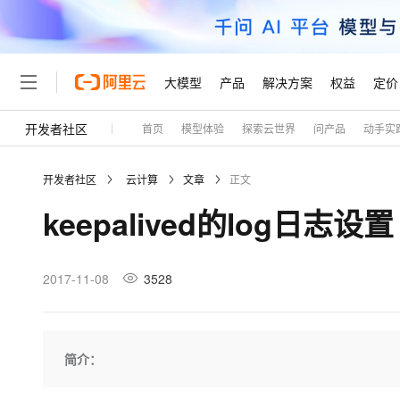
大模型
产品
解决方案
权益
定价
开发者社区
首页
模型体验
探索云世界
问产品
动手实
大模型
产品
解决方案
权益
定价
云市场
伙伴
服务
了解阿里云
精选产品
精选解决方案
普惠上云
产品定价
精选商城
成为销售伙伴
售前咨询
为什么选择阿里云
千问AI平台
开发者社区
云计算
文章
正文
了解云产品的定价详情
大模型服务平台百炼
千问办公，解锁你的工作
普惠上云 官方力荐
分销伙伴
在线服务
网站建设
什么是云计算
大
keepalived的log日志设置
大模型服务与应用平台
企业级Agent产品，直接
云服务器38元/年起，超
咨询伙伴
多端小程序
技术领先
云上成本管理
售后服务
轻量应用服务器
Agency Agents：拥
官方推荐返现计划
大模型
精选产品
精选解决方案
Salesforce 国际版订阅
稳定可靠
管理和优化成本
推荐新用户得奖励，单订单
销售伙伴合作计划
2017-11-08
3528
自助服务
友盟天域
安全合规
人工智能与机器学习
AI
文本生成
云数据库 RDS
HappyHorse 打造一
云工开物
无影生态合作计划
在线服务
观测云
分析师报告
高校专属算力普惠，学生认
计算
互联网应用开发
Qwen3.8-Max
HOT
Salesforce On Alibaba C
工单服务
Tuya 物联网平台阿里云
研究报告与白皮书
人工智能平台 PAI
快速拥有专属 OpenClaw
简介：
大模
Consulting Partner 合
大数据
容器
智能体时代全能旗舰模型
免费试用
短信专区
一站式AI开发、训练和推
蓝凌 OA
AI 大模型销售与服务生
现代化应用