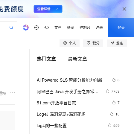
文档
备案
控制台
注册
登录
个人
积分
发布
验
作计划
器
AI 活动
专业服务
服务伙伴合作计划
开发者社区
加入我们
产品动态
服务平台百炼
阿里云 OPC 创新助力计划
热门文章
最新文章
一站式生成采购清单，支持单品或批量购买
io：打造专属 AI 语音助手
S产品伙伴计划（繁花）
峰会
CS
造的大模型服务与应用开发平台
一句话生成原生可编辑精美 PPT 文稿
AI 生产力先锋
Al MaaS 服务伙伴赋能合作
域名
博文
Careers
至高可申请百万元
Qwen3.8-Max 模型上线
开启高性价比 AI 编程新体验
弹性可伸缩的云计算服务
Qwen-Audio-3.0-Realtime 端到端实时语音角色扮演
输入一句话想法, 轻松生成专业的 PPT
先锋实践拓展 AI 生产力的边界
Token 补贴，五大权
计划
海大会
伙伴信用分合作计划
商标
问答
社会招聘
AI Powered SLS 智能分析能力创新
8
益加速 OPC 成功
eek-V4-Pro
SS
一键部署幻兽帕鲁游戏服务器
飞天发布时刻
HOT
Open Search 向量检索版支
划
备案
电子书
校园招聘
pSeek-V4-Pro
视频创作，一键激活电商全链路生产力
稳定、安全、高性价比、高性能的云存储服务
一键购买专属联机服务器，轻松开启游戏
所见，即是所愿
持视频检索 Pipeline 功能
更多支持
阿里巴巴 Java 开发手册之异常日
7753
版权
划
公司注册
镜像站
视频生成
语音识别与合成
志（二）-------我的经验
专属 QwenPaw
漫剧工坊：一站式动画创作平台
AI 实训营
HOT
应用身份服务 (IDaaS)
51.com开放平台日志
7
合作伙伴培训与认证
划
上云迁移
站生成，高效打造优质广告素材
全接入的云上超级电脑
从聊天伙伴进化为能主动干活的本地数字员工
快速生产连贯的高质量长漫剧
从基础到进阶，Agent 创客手把手教你
OpenClaw 管理能力上线
lScope
我要反馈
e-1.1-T2V
Qwen3-TTS-Flash
Log4J 漏洞复现+漏洞靶场
10
查询合作伙伴
n Alibaba Cloud ISV 合作
代维服务
建企业门户网站
10 分钟搭建微信、支付宝小程序
MaxCompute MaxFrame 提
畅细腻的高质量视频
离线语音合成大模型，多语言方言自适应，低延迟高稳定
创新加速
log4j的一些配置
ope
登录合作伙伴管理后台
559
我要建议
站，无忧落地极速上线
以可视化方式快速构建移动和 PC 门户网站
国内短信简单易用，安全可靠，秒级触达，全球覆盖200+国家和地区。
高效部署网站，快速应用到小程序
供自动弹性内存功能