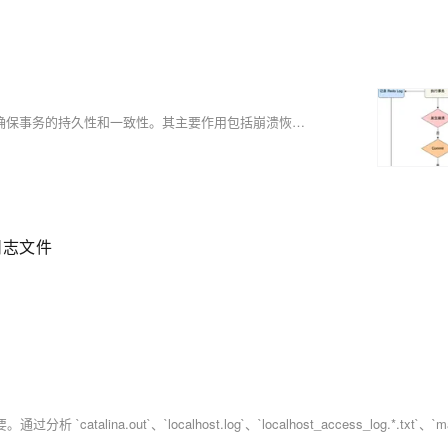
Redo Log（重做日志）是数据库中用于记录数据页修改的物理日志，确保事务的持久性和一致性。其主要作用包括崩溃恢复、提高性能和保证事务一致性。Redo Log 通过先写日志的方式，在内存中缓存修改操作，并在适当时候刷入磁盘，减少随机写入带来的性能损耗。WAL（Write-Ahead Logging）技术的核心思想是先将修改操作记录到日志文件中，再择机写入磁盘，从而实现高效且安全的数据持久化。Redo Log 的持久化过程涉及 Redo Log Buffer 和不同刷盘时机的控制参数（如 `innodb_flush_log_at_trx_commit`），以平衡性能与数据安全性。
的日志文件