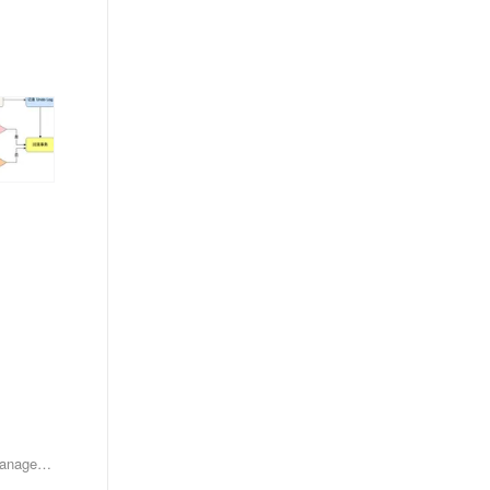
理解和解析Tomcat日志文件对于诊断和解决Web应用中的问题至关重要。通过分析 `catalina.out`、`localhost.log`、`localhost_access_log.*.txt`、`manager.log`和 `host-manager.log`等日志文件，可以快速定位和解决问题，确保Tomcat服务器的稳定运行。掌握这些日志解析技巧，可以显著提高运维和开发效率。