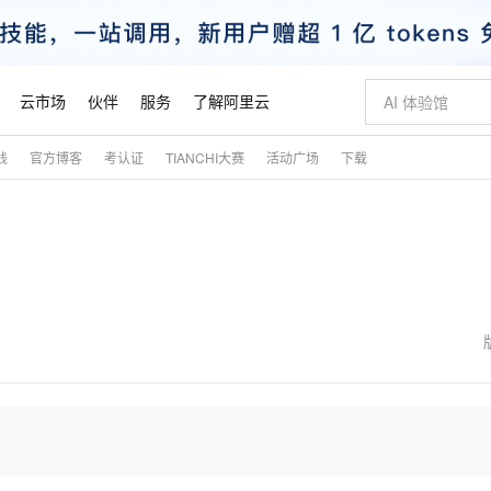
云市场
伙伴
服务
了解阿里云
践
官方博客
考认证
TIANCHI大赛
活动广场
下载
AI 特惠
数据与 API
成为产品伙伴
企业增值服务
最佳实践
价格计算器
AI 场景体
基础软件
产品伙伴合
阿里云认证
市场活动
配置报价
大模型
自助选配和估算价格
新方式
睿译宝，AI翻译排版一步到位
智启 AI 普惠权益
产品生态集成认证中心
企业支持计划
云上春晚
域名与网站
千问官方 MaaS 平台，为开发者和 Agent 而生，新用户赠送 1 亿 + tokens 额度
Qwen Aud
AI Coding
阿里云Maa
2026 阿里云
云服务器 E
为企业打
数据集
Windows
大模型认证
模型
NEW
NEW
交付可用成果
值低价云产品抢先购
上传文档即自动完成翻译和格式还原
至高享 1亿+免费 tokens，加速 Al 应用落地
提供智能易用的域名与建站服务
智能编程，一键
安全可靠、
产品生态伙伴
专家技术服务
云上奥运之旅
弹性计算合作
阿里云中企出
手机三要素
宝塔 Linux
全部认证
价格优势
有专属领域专家
GLM-5.2：长任务时代开源旗舰模型
阿里云 OPC 创新助力计划
千问大模型
即刻拥有 DeepS
AI 电商营销
对象存储 O
大模型
产品生态伙伴工作台
企业增值服务台
云栖战略参考
云存储合作计
云栖大会
身份实名认证
CentOS
训练营
推动算力普惠，释放技术红利
最高返9万
多领域专家智能体,一键组建 AI 虚拟交付团队
快速构建应用程序和网站，即刻迈出上云第一步
至高百万元 Token 补贴，加速一人公司成长
多元化、高性能、安全可靠的大模型服务
真正可用的 1M 上下文,一次完成代码全链路开发
轻松解锁专属 Dee
从图文生成到
云上的中国
数据库合作计
活动全景
短信
Docker
图片和
站式影视创作平台
Hermes Agent，打造自进化智能体
Token Plan 模型订阅计划
数字证书管理服务（原SSL证书）
5 分钟轻松部署
AI 广告创作
无影云电脑
企业成长
NEW
信息公告
看见新力量
云网络合作计
OCR 文字识别
JAVA
证享300元代金券
可视化编排打通从文字构思到成片全链路闭环
全托管，含MySQL、PostgreSQL、SQL Server、MariaDB多引擎
自主进化，持久记忆，越用越聪明
Qwen3.8-Max 首发尝鲜，限时加量 10 倍，夜间低至2折
实现全站HTTPS，呈现可信的WEB访问
图文、视频一
随时随地安
魔搭 Mode
Kimi-K3
HappyHors
NEW
loud
服务实践
官网公告
金融模力时刻
Salesforce O
版
发票查验
全能环境
Claude Code + GStack 打造工程团队
千问办公，限时限量积分加倍
Qoder
低代码高效构
AI 建站
短信服务
型
NEW
作计划
Kimi 最新旗舰模型，长程编程与推理利器
让文字生成流
计划
创新中心
魔搭 ModelSc
健康状态
理服务
让AI从“聊天伙伴”进化为能干活的“数字员工”
安装技能 GStack，拥有专属 AI 工程团队
你的AI工作搭子，覆盖日常办公高频场景
面向真实软件的智能体编程平台
0 代码专业建
客户案例
天气预报查询
操作系统
态合作计划