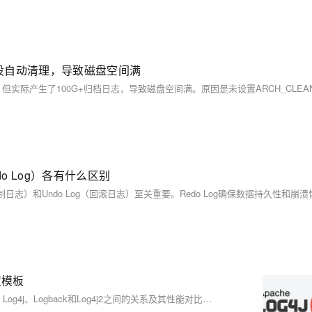
志没自动清理，导致磁盘空间满
ndo Log）各有什么区别
配置模板
本文介绍了Java日志框架的基本概念和使用方法，重点讨论了SLF4J、Log4j、Logback和Log4j2之间的关系及其性能对比。SLF4J作为一个日志抽象层，允许开发者使用统一的日志接口，而Log4j、Logback和Log4j2则是具体的日志实现框架。Log4j2在性能上优于Logback，推荐在新项目中使用。文章还详细说明了如何在Spring Boot项目中配置Log4j2和Logback，以及如何使用Lombok简化日志记录。最后，提供了一些日志配置的最佳实践，包括滚动日志、统一日志格式和提高日志性能的方法。