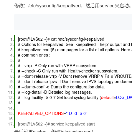
存储
天池大赛
Qwen3.7-Plus
云解析DNS
解决方案免费试用 新老
修改：/etc/sysconfig/keepalived，然后用service来启动
电子合同
最高领取价值200元试用
能看、能想、能动手的多模
安全
网络与CDN
AI 算法大赛
畅捷通
大数据开发治理平台 Data
AI 产品 免费试用
网络
安全
云开发大赛
Qwen3-VL-Plus
Tableau 订阅
1亿+ 大模型 tokens 和 
可观测
入门学习赛
中间件
AI空中课堂在线直播课
[root@LVS02 ~]# cat /etc/sysconfig/keepalived
云防火墙
140+云产品 免费试用
# Options for keepalived. See `keepalived --help' output and
上云与迁云
云原生的云上边界网络安全
产品新客免费试用，最长1
数据库
# keepalived.conf(5) man pages for a list of all options. Here
生态解决方案
# common ones :
大模型服务
企业出海
大模型ACA认证体验
#
大数据计算
# --vrrp -P Only run with VRRP subsystem.
助力企业全员 AI 认知与能
行业生态解决方案
千问AI平台-Token Plan
政企业务
# --check -C Only run with Health-checker subsystem.
媒体服务
# --dont-release-vrrp -V Dont remove VRRP VIPs & VROUTE
开发者生态解决方案
# --dont-release-ipvs -I Dont remove IPVS topology on daem
企业服务与云通信
# --dump-conf -d Dump the configuration data.
千问AI平台-模型体验
AI 开发和 AI 应用解决
# --log-detail -D Detailed log messages.
在线体验全尺寸、多种模态
域名与网站
# --log-facility -S 0-7 Set local syslog facility (
default
=
LOG_D
#
Happy 系列大模型
终端用户计算
KEEPALIVED_OPTIONS
=
"-D -d -S 0"
Serverless
[root@LVS02 ~]# service keepalived start
最后设置syslog，修改/etc/syslog.conf.
开发工具