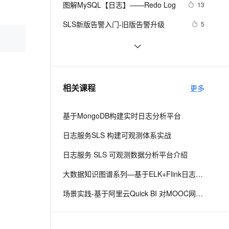
安全
图解MySQL【日志】——Redo Log
我要投诉
e-1.1-I2V
Cosyvoice-V3-Flash
13
PolarDB
上云场景组合购
Milvus 弹性伸缩功能新增节
伴
漫剧创作，剧本、分镜、视频高效生成
100%兼容MySQL、PostgreSQL，兼容Oracle，支持集中和分布式
覆盖90%+业务场景，专享组合折扣价
点支持范围
畅自然，细节丰富
高表现力语音合成大模型，语音克隆听感自然
VPN
SLS新版告警入门-旧版告警升级
5
ernetes 版 ACK
云聚AI 严选权益
AI 原生数据库服务发布
SSL 证书
Artifact SSMTest:war exploded: Error 
8
2V
Fun-ASR
，一键激活高效办公新体验
理容器应用的 K8s 服务
精选AI产品，从模型到应用全链提效
Agent 数据网关
during artifact deployment. See 
文戏情感细腻自然，动作戏激烈拳拳到肉，实现更强表演能力
支持中英文自由切换，具备更强的噪声鲁棒性
堡垒机
python 技术篇-logging模块的日志定
3
server log for details.
AI 用量加速计划
云原生数据库 PolarDB
期清理设置，自动清理上个月的日志
防火墙
、识别商机，让客服更高效、服务更出色。
Windows Phone 实用开发技巧
新老同享，达量后返
Agentic Database 发布
7
相关课程
实例演示
更多
（24）：上传日志
主机安全
应用
基于MongoDB构建实时日志分析平台
千问办公
NEW
AI 应用及服务市场
的智能体编程平台
一站式AI生产力平台
日志服务SLS 构建可观测体系实战
AI 应用
伶鹊
日志服务 SLS 可观测数据分析平台介绍
企业级人与Agent协作平台，接入和调度多个数字员工
智能客服平台，对话机器人、对话分析、智能外呼
大模型
大数据知识图谱系列—基于ELK+Flink日志全观测最佳实践
大模型服务平台百炼 - 全妙
自然语言处理
场景实践-基于阿里云Quick BI 对MOOC网站日志分析
应用创作平台
多模态内容创作工具，已接入 DeepSeek
数据标注
机器学习