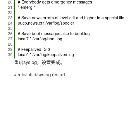
# Everybody gets emergency messages
*.emerg *
# Save news errors of level crit and higher in a special file.
uucp,news.crit /var/log/spooler
# Save boot messages also to boot.log
local7.* /var/log/boot.log
# keepalived -S 0
local0.* /var/log/keepalived.log
重启syslog，设置完成。
# /etc/init.d/syslog restart