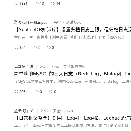
1831
13
14
游客kufrkwrbkmpsa
|
安全
测试技术
【YashanDB知识库】设置归档日志上限，但归档日
324
3
3
运营研究坊
|
SQL
存储
关系型数据库
简单聊聊MySQL的三大日志（Redo Log、Binlog和U
2064
0
0
蓝染-惣右介
|
XML
安全
Java
【日志框架整合】Slf4j、Log4j、Log4j2、Logback