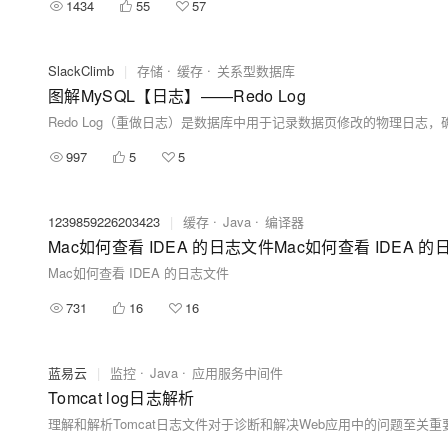
1434
55
57
SlackClimb
|
存储
缓存
关系型数据库
图解MySQL【日志】——Redo Log
997
5
5
1239859226203423
|
缓存
Java
编译器
Mac如何查看 IDEA 的日志文件Mac如何查看 IDEA 
Mac如何查看 IDEA 的日志文件
731
16
16
蓝易云
|
监控
Java
应用服务中间件
Tomcat log日志解析