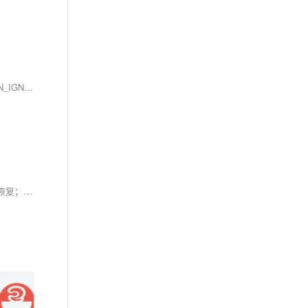
客户在一主一备性能压测中设置了归档日志清理上下限（12G-16G），但实际产生了100G+归档日志，导致磁盘空间满。原因是未设置ARCH_CLEAN_IGNORE_MODE=BACKUP，系统默认在备份后才清理日志。解决方法是设置ARCH_CLEAN_IGNORE_MODE=BACKUP，并执行`alter database delete archivelog all`触发清理。修改参数后，日志仍可能短暂超过上限，因备机同步延迟。经验总结：需同时设置归档上下限和ARCH_CLEAN_IGNORE_MODE=BACKUP以确保日志及时清理。
在MySQL数据库管理中，理解Redo Log（重做日志）、Binlog（二进制日志）和Undo Log（回滚日志）至关重要。Redo Log确保数据持久性和崩溃恢复；Binlog用于主从复制和数据恢复，记录逻辑操作；Undo Log支持事务的原子性和隔离性，实现回滚与MVCC。三者协同工作，保障事务ACID特性。文章还详细解析了日志写入流程及可能的异常情况，帮助深入理解数据库日志机制。