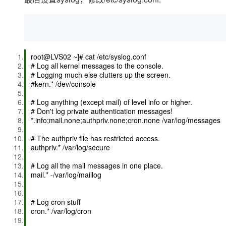
大模型解决方案
迁移与运维管理
快速部署 Dify，高效搭建 
专有云
root@LVS02 ~]# cat /etc/syslog.conf
10 分钟在聊天系统中增加
# Log all kernel messages to the console.
# Logging much else clutters up the screen.
#kern.* /dev/console
# Log anything (except mail) of level info or higher.
# Don't log private authentication messages!
*.info;mail.none;authpriv.none;cron.none /var/log/messages
# The authpriv file has restricted access.
authpriv.* /var/log/secure
# Log all the mail messages in one place.
mail.* -/var/log/maillog
# Log cron stuff
cron.* /var/log/cron