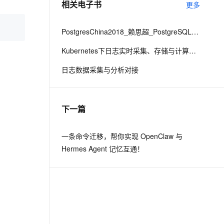
相关电子书
更多
息提取
与 AI 智能体进行实时音视频通话
PostgresChina2018_赖思超_PostgreSQL10_hash索引的WAL日志修改版final
从文本、图片、视频中提取结构化的属性信息
构建支持视频理解的 AI 音视频实时通话应用
Kubernetes下日志实时采集、存储与计算实践
t.diy 一步搞定创意建站
构建大模型应用的安全防护体系
日志数据采集与分析对接
通过自然语言交互简化开发流程,全栈开发支持
通过阿里云安全产品对 AI 应用进行安全防护
下一篇
一条命令迁移，帮你实现 OpenClaw 与
Hermes Agent 记忆互通！