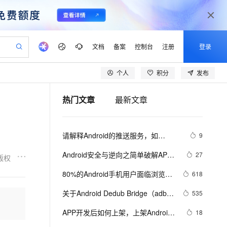
文档
备案
控制台
注册
登录
个人
积分
发布
验
作计划
器
AI 活动
专业服务
服务伙伴合作计划
开发者社区
加入我们
产品动态
服务平台百炼
阿里云 OPC 创新助力计划
热门文章
最新文章
一站式生成采购清单，支持单品或批量购买
可编辑精美 PPT 文稿
S产品伙伴计划（繁花）
峰会
CS
造的大模型服务与应用开发平台
Agency Agents：拥有专属领域专家
AI 生产力先锋
Al MaaS 服务伙伴赋能合作
域名
博文
Careers
PolarDB Agentic Database
至高可申请百万元
 轻松生成专业的 PPT
开启高性价比 AI 编程新体验
弹性可伸缩的云计算服务
先锋实践拓展 AI 生产力的边界
发布
多领域专家智能体,一键组建 AI 虚拟交付团队
Token 补贴，五大权
计划
海大会
伙伴信用分合作计划
商标
问答
社会招聘
请解释Android的推送服务，如
9
益加速 OPC 成功
帕鲁游戏服务器
SS
HappyHorse 打造一站式影视创作平台
飞天发布时刻
HOT
秒悟 Meoo CLI 支持一键部
划
备案
电子书
校园招聘
Firebase Cloud 
联机服务器，轻松开启游戏
视频创作，一键激活电商全链路生产力
稳定、安全、高性价比、高性能的云存储服务
所见，即是所愿
署项目至阿里云账号
可视化编排打通从文字构思到成片全链路闭环
更多支持
Android安全与逆向之简单破解APK
27
版权
Messaging（FCM）。
划
公司注册
镜像站
视频生成
语音识别与合成
方法
 智能体与工作流应用
漫剧工坊：一站式动画创作平台
AI 实训营
Flink OSS 支持
80%的Android手机用户面临浏览器
618
合作伙伴培训与认证
划
上云迁移
站生成，高效打造优质广告素材
全接入的云上超级电脑
通过阿里云百炼高效搭建AI应用,助力高效开发
快速生产连贯的高质量长漫剧
从基础到进阶，Agent 创客手把手教你
AssumeRole 角色自定义
安全风险
lScope
我要反馈
e-1.1-T2V
Qwen3-TTS-Flash
关于Android Dedub Bridge（adb）
535
查询合作伙伴
n Alibaba Cloud ISV 合作
代维服务
建企业门户网站
10 分钟搭建微信、支付宝小程序
百炼 Qwen3.7-Flash 系列模
的使用
畅细腻的高质量视频
离线语音合成大模型，多语言方言自适应，低延迟高稳定
创新加速
APP开发后如何上架，上架Android
ope
登录合作伙伴管理后台
18
我要建议
站，无忧落地极速上线
以可视化方式快速构建移动和 PC 门户网站
国内短信简单易用，安全可靠，秒级触达，全球覆盖200+国家和地区。
高效部署网站，快速应用到小程序
型发布
应用市场前要准备什么