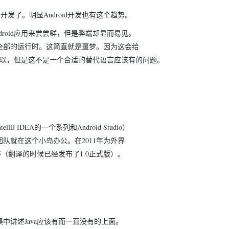
Deepseek-v4-pro
HappyHors
同享
万小智 AI 建站低至 15元/月
Qoder CN
AI 短剧/漫剧
云原生数据库 
快递物流查询
WordPress
成为服务伙
高校合作
S的开发了。明显Android开发也有这个趋势。
点，立即开启云上创新
覆盖公网/内网、递归/权威、移动APP等全场景解析服务
送.CN域名，送备案服务码
基于千问大模型等，支持代码智能生成、研发智能问答
AI助力短剧
态智能体模型
旗舰 MoE 大模型，百万上下文与顶尖推理能力
图生视频，流
Ubuntu
Android应用来尝尝鲜，但是弊端却显而易见。
服务生态伙伴
云工开物
企业应用
Works
Night Plan 支持 Qwen 3.8-Max
云原生大数据计算服务 MaxCompute
AI 办公
容器服务 Kub
NEW
GLM-5.2
Wan2.7-T
全部的运行时。这简直就是噩梦。因为这会给
Red Hat
30+ 款产品免费体验
Data Agent 驱动的一站式 Data+AI 开发治理平台
夜间 5 折，Qwen/Meoo/TokenPlan 客户专享
面向分析的企业级SaaS模式云数据仓库
AI智能应用
提供一站式管
科研合作
视觉 Coding、空间感知、多模态思考等全面升级
1M上下文，专为长程任务能力而生
还可以，但是这不是一个合适的替代语言应该有的问题。
ERP
堂（旗舰版）
SUSE
智能客服
CRM
防护产品
2个月
自动承接线索
建站小程序
OA 办公系统
AI 应用构建
大模型原生
力提升
财税管理
模板建站
Qoder
大模型服务平台百炼-应用模版
HOT
NEW
liJ IDEA的一个系列和Android Studio）
面向真实软件
个人版上线、团队版降价；千问3.8-Max首发发尝鲜
丰富多元化的应用模版和解决方案
400电话
定制建站
队就在这个小岛办公。在2011年为外界
万有无界
大模型服务平台百炼-智能体
方案
广告营销
模板小程序
持（翻译的时候已经发布了1.0正式版）。
的模型效果
灵活可视化地构建企业级 Agent
定制小程序
秒悟
人工智能平台 PAI
APP 开发
云端极速 AI 
新一代 AI 视频生成模型，深度适配广告营销等场景
AI Native 的算法工程平台，一站式完成建模、训练、推理服务部署
建站系统
讲述Java应该有而一直没有的上面。