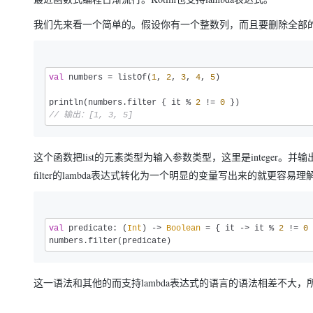
我们先来看一个简单的。假设你有一个整数列，而且要删除全部
val
 numbers = listOf(
1
, 
2
, 
3
, 
4
, 
5
)

println(numbers.filter { it % 
2
 != 
0
// 输出：[1, 3, 5]
这个函数把list的元素类型为输入参数类型，这里是integer。并输
filter的lambda表达式转化为一个明显的变量写出来的就更容易理
val
 predicate: (
Int
) -> 
Boolean
 = { it -> it % 
2
 != 
0
 
numbers.filter(predicate)
这一语法和其他的而支持lambda表达式的语言的语法相差不大，