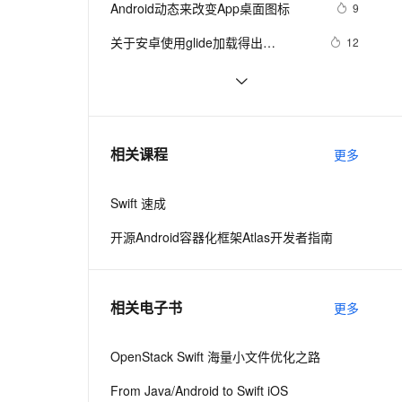
安全
Android动态来改变App桌面图标
我要投诉
e-1.1-I2V
Cosyvoice-V3-Flash
9
PolarDB
上云场景组合购
伴
Qoder CN V1.7.0 发布
漫剧创作，剧本、分镜、视频高效生成
100%兼容MySQL、PostgreSQL，兼容Oracle，支持集中和分布式
覆盖90%+业务场景，专享组合折扣价
畅自然，细节丰富
高表现力语音合成大模型，语音克隆听感自然
VPN
关于安卓使用glide加载得出
12
drawable,bitmap
ernetes 版 ACK
云聚AI 严选权益
云安全中心 AI BAS 智能自动
SSL 证书
【错误记录】Android Studio Logcat 
10
2V
Fun-ASR
，一键激活高效办公新体验
理容器应用的 K8s 服务
精选AI产品，从模型到应用全链提效
化模拟渗透攻击产品发布
报错 ( read: unexpected EOF! )
文戏情感细腻自然，动作戏激烈拳拳到肉，实现更强表演能力
支持中英文自由切换，具备更强的噪声鲁棒性
堡垒机
Android监听手机网络变化
5
AI 用量加速计划
DataWorks ChatBI 会话支持
防火墙
、识别商机，让客服更高效、服务更出色。
Android中startActivity中的
新老同享，达量后返
上传临时文件分析
498
相关课程
更多
permission检测与UID机制
主机安全
应用
Swift 速成
千问办公
NEW
AI 应用及服务市场
的智能体编程平台
一站式AI生产力平台
开源Android容器化框架Atlas开发者指南
AI 应用
伶鹊
企业级人与Agent协作平台，接入和调度多个数字员工
智能客服平台，对话机器人、对话分析、智能外呼
大模型
相关电子书
更多
大模型服务平台百炼 - 全妙
自然语言处理
应用创作平台
多模态内容创作工具，已接入 DeepSeek
OpenStack Swift 海量小文件优化之路
数据标注
机器学习
From Java/Android to Swift iOS