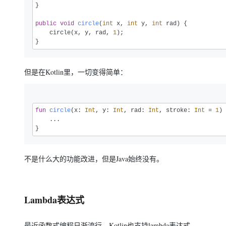
}

public
void
circle
(
int
 x, 
int
 y, 
int
 rad)
 {

    circle(x, y, rad, 
1
);

}
但是在Kotlin里，一切变得简单：
fun
circle
(x: 
Int
, y: 
Int
, rad: 
Int
, stroke: 
Int
 = 
1
)
 
    ...

}
不是什么大的功能改进，但是Java始终没有。
Lambda表达式
最近函数式编程日渐流行。Kotlin也支持lambda表达式。