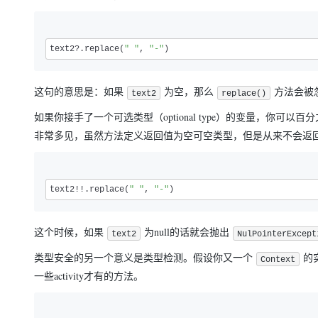
text2?.replace(
" "
, 
"-"
)
这句的意思是：如果
为空，那么
方法会被
text2
replace()
如果你接手了一个可选类型（optional type）的变量，你可以百分
非常多见，虽然方法定义返回值为空可空类型，但是从来不会返回n
text2!!.replace(
" "
, 
"-"
)
这个时候，如果
为null的话就会抛出
text2
NulPointerExcept
类型安全的另一个意义是类型检测。假设你又一个
的
Context
一些activity才有的方法。