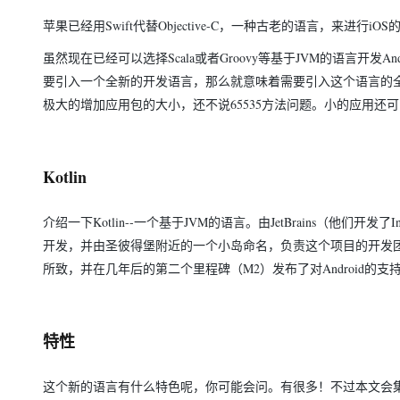
存储
天池大赛
Qwen3.7-Plus
云解析DNS
解决方案免费试用 新老
电子合同
苹果已经用Swift代替Objective-C，一种古老的语言，来进行iO
最高领取价值200元试用
能看、能想、能动手的多模
安全
网络与CDN
AI 算法大赛
畅捷通
虽然现在已经可以选择Scala或者Groovy等基于JVM的语言开发
大数据开发治理平台 Data
AI 产品 免费试用
网络
安全
云开发大赛
Qwen3-VL-Plus
要引入一个全新的开发语言，那么就意味着需要引入这个语言的
Tableau 订阅
1亿+ 大模型 tokens 和 
极大的增加应用包的大小，还不说65535方法问题。小的应用
可观测
入门学习赛
中间件
AI空中课堂在线直播课
云防火墙
140+云产品 免费试用
上云与迁云
云原生的云上边界网络安全
产品新客免费试用，最长1
数据库
生态解决方案
大模型服务
Kotlin
企业出海
大模型ACA认证体验
大数据计算
助力企业全员 AI 认知与能
行业生态解决方案
千问AI平台-Token Plan
政企业务
媒体服务
介绍一下Kotlin--一个基于JVM的语言。由JetBrains（他们开发了Intel
开发者生态解决方案
开发，并由圣彼得堡附近的一个小岛命名，负责这个项目的开发团
企业服务与云通信
千问AI平台-模型体验
AI 开发和 AI 应用解决
所致，并在几年后的第二个里程碑（M2）发布了对Android的支
在线体验全尺寸、多种模态
域名与网站
Happy 系列大模型
终端用户计算
特性
Serverless
这个新的语言有什么特色呢，你可能会问。有很多！不过本文会集中
开发工具