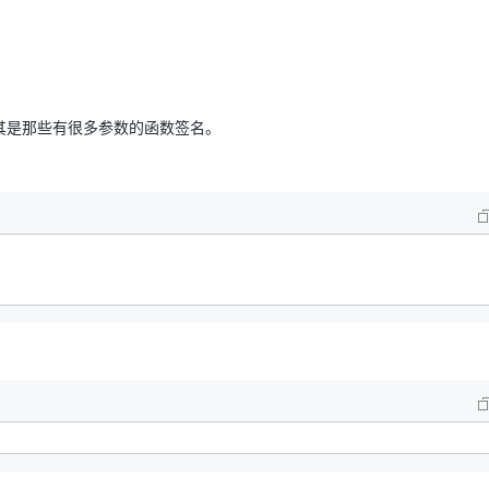
AI 应用
10分钟微调：让0.6B模型媲美235B模
多模态数据信
型
依托云原生高可用架构,实现Dify私有化部署
用1%尺寸在特定领域达到大模型90%以上效果
一个 AI 助手
超强辅助，Bol
其是那些有很多参数的函数签名。
即刻拥有 DeepSeek-R1 满血版
在企业官网、通讯软件中为客户提供 AI 客服
多种方案随心选，轻松解锁专属 DeepSeek