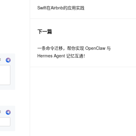
Swift在Airbnb的应用实践
息提取
与 AI 智能体进行实时音视频通话
从文本、图片、视频中提取结构化的属性信息
构建支持视频理解的 AI 音视频实时通话应用
下一篇
t.diy 一步搞定创意建站
构建大模型应用的安全防护体系
通过自然语言交互简化开发流程,全栈开发支持
通过阿里云安全产品对 AI 应用进行安全防护
一条命令迁移，帮你实现 OpenClaw 与
Hermes Agent 记忆互通！