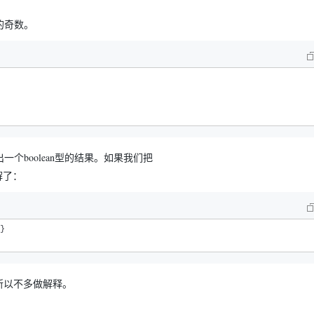
的奇数。
出一个boolean型的结果。如果我们把
解了：
}

所以不多做解释。