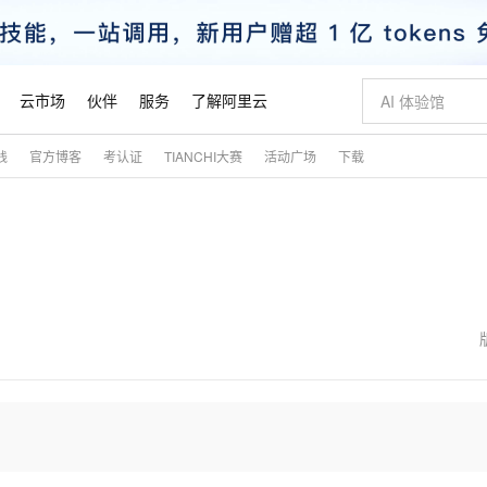
云市场
伙伴
服务
了解阿里云
践
官方博客
考认证
TIANCHI大赛
活动广场
下载
AI 特惠
数据与 API
成为产品伙伴
企业增值服务
最佳实践
价格计算器
AI 场景体
基础软件
产品伙伴合
阿里云认证
市场活动
配置报价
大模型
自助选配和估算价格
步到位
智启 AI 普惠权益
产品生态集成认证中心
企业支持计划
云上春晚
域名与网站
Qwen Audio：打造专属 AI 语音助手
千问官方 MaaS 平台，为开发者和 Agent 而生，新用户赠送 1 亿 + tokens 额度
一句话生成原生
AI Coding
阿里云Maa
2026 阿里云
云服务器 E
为企业打
数据集
Windows
大模型认证
模型
NEW
NEW
格式还原
值低价云产品抢先购
至高享 1亿+免费 tokens，加速 Al 应用落地
提供智能易用的域名与建站服务
Qwen-Audio-3.0-Realtime 端到端实时语音角色扮演
输入一句话想法,
智能编程，一键
安全可靠、
产品生态伙伴
专家技术服务
云上奥运之旅
弹性计算合作
阿里云中企出
手机三要素
宝塔 Linux
全部认证
价格优势
开源旗舰模型
即刻拥有 DeepSeek-V4-Pro
阿里云 OPC 创新助力计划
千问大模型
一键部署幻兽
AI 电商营销
对象存储 O
大模型
产品生态伙伴工作台
企业增值服务台
云栖战略参考
云存储合作计
云栖大会
身份实名认证
CentOS
训练营
推动算力普惠，释放技术红利
最高返9万
真正可用的 1M 上下文,一次完成代码全链路开发
快速构建应用程序和网站，即刻迈出上云第一步
轻松解锁专属 DeepSeek-V4-Pro
至高百万元 Token 补贴，加速一人公司成长
多元化、高性能、安全可靠的大模型服务
一键购买专属
从图文生成到
云上的中国
数据库合作计
活动全景
短信
Docker
图片和
自进化智能体
5 分钟轻松部署专属 QwenPaw
Token Plan 模型订阅计划
数字证书管理服务（原SSL证书）
高效搭建 AI
AI 广告创作
无影云电脑
企业成长
NEW
HOT
信息公告
看见新力量
云网络合作计
OCR 文字识别
JAVA
越聪明
证享300元代金券
全托管，含MySQL、PostgreSQL、SQL Server、MariaDB多引擎
Qwen3.8-Max 首发尝鲜，限时加量 10 倍，夜间低至2折
实现全站 HTTPS，呈现可信的 Web 访问
从聊天伙伴进化为能主动干活的本地数字员工
图文、视频一
随时随地安
魔搭 Mode
Kimi-K3
HappyHors
NEW
loud
服务实践
官网公告
金融模力时刻
Salesforce O
版
发票查验
全能环境
Claude Code + GStack 打造工程团队
千问办公，限时限量积分加倍
Qoder
低代码高效构
AI 建站
短信服务
型
NEW
作计划
Kimi 最新旗舰模型，长程编程与推理利器
让文字生成流
计划
创新中心
魔搭 ModelSc
健康状态
理服务
让AI从“聊天伙伴”进化为能干活的“数字员工”
安装技能 GStack，拥有专属 AI 工程团队
你的AI工作搭子，覆盖日常办公高频场景
面向真实软件的智能体编程平台
0 代码专业建
客户案例
天气预报查询
操作系统
态合作计划