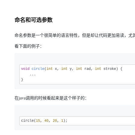
大模型解决方案
迁移与运维管理
快速部署 Dify，高效搭建 
命名和可选参数
专有云
10 分钟在聊天系统中增加
命名参数是一个很简单的语言特性，但是却让代码更加易读，尤
看下面的例子：
void
circle
(
int
 x, 
int
 y, 
int
 rad, 
int
 stroke)
 {

    ...

}
在java调用的时候看起来是这个样子的：
circle(
15
, 
40
, 
20
, 
1
);