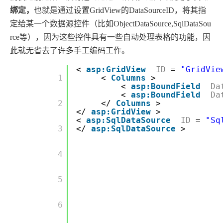
绑定，
也就是通过设置GridView的DataSourceID，将其指
定给某一个数据源控件（比如ObjectDataSource,SqlDataSou
rce等），因为这些控件具有一些自动处理表格的功能，因
此就无省去了许多手工编码工作。
<
asp:GridView
ID
=
"GridVie
        1

<
Columns
>
<
asp:BoundField
Da
<
asp:BoundField
Da
        2

</
Columns
>
</
asp:GridView
>
<
asp:SqlDataSource
ID
=
"Sq
        3

</
asp:SqlDataSource
>
        4

        5

        6
