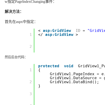
w指定PageIndexChanging事件：
解决方法：
首先在aspx中指定：
<
asp:GridView
ID
=
"GridVi
         1

</
asp:GridView
>
         2

然后后台代码：
protected
void
GridView1_P
         1

{
GridView1.PageIndex = e
GridView1.DataSource = 
         2

GridView1.DataBind();
}
         3
