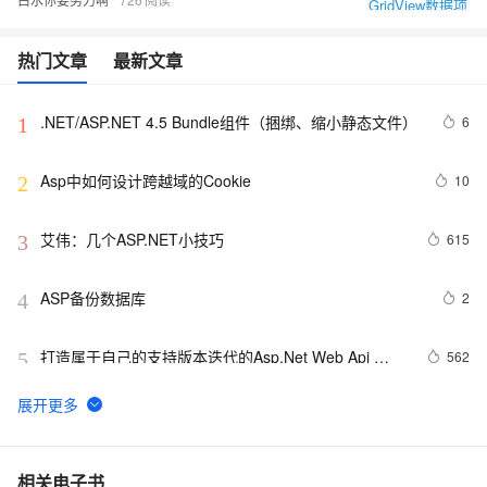
热门文章
最新文章
.NET/ASP.NET 4.5 Bundle组件（捆绑、缩小静态文件）
6
1
Asp中如何设计跨越域的Cookie
10
2
艾伟：几个ASP.NET小技巧
615
3
ASP备份数据库
2
4
打造属于自己的支持版本迭代的Asp.Net Web Api 
562
5
Route
[ASP]GetRows的用法详解！
9
6
asp: AJAX Database
600
7
相关电子书