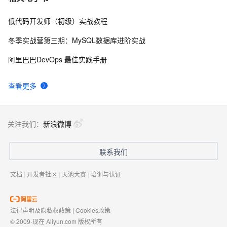
低代码开发师（初级）实战教程
asp.net word操作
1
8
冬季实战营第三期：MySQL数据库进阶实战
Asp.Net Web API 2第十六课——Parameter Binding in 
5
9
阿里巴巴DevOps 最佳实践手册
ASP.NET Web API(参数绑定)
Asp.Net MVC3 简单入门第一季 【索引贴】
4
10
查看更多
关注我们：
新浪微博
联系我们
文档
|
开发者社区
|
天池大赛
|
培训与认证
法律声明及隐私权政策
|
Cookies政策
© 2009-现在 Aliyun.com 版权所有