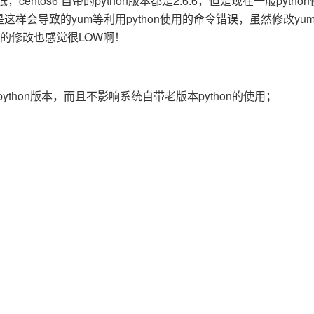
centos6 自带的python版本都是2.6.6，但是现在一般pytho
服务生态伙伴
云工开物
企业应用
Works
Night Plan 支持 Qwen 3.8-Max
云原生大数据计算服务 MaxCompute
AI 办公
容器服务 Kub
NEW
是这样会导致的yum等利用python使用的命令错误，虽然修改yu
GLM-5.2
Wan2.7-T
Red Hat
30+ 款产品免费体验
Data Agent 驱动的一站式 Data+AI 开发治理平台
夜间 5 折，Qwen/Meoo/TokenPlan 客户专享
面向分析的企业级SaaS模式云数据仓库
AI智能应用
提供一站式管
科研合作
的修改也感觉很LOW啊！
视觉 Coding、空间感知、多模态思考等全面升级
1M上下文，专为长程任务能力而生
ERP
堂（旗舰版）
SUSE
智能客服
CRM
防护产品
2个月
自动承接线索
建站小程序
OA 办公系统
AI 应用构建
大模型原生
thon版本，而且不影响系统自带老版本python的使用；
力提升
财税管理
模板建站
Qoder
大模型服务平台百炼-应用模版
HOT
NEW
面向真实软件
个人版上线、团队版降价；千问3.8-Max首发发尝鲜
丰富多元化的应用模版和解决方案
400电话
定制建站
万有无界
大模型服务平台百炼-智能体
方案
广告营销
模板小程序
的模型效果
灵活可视化地构建企业级 Agent
定制小程序
秒悟
人工智能平台 PAI
APP 开发
云端极速 AI 
新一代 AI 视频生成模型，深度适配广告营销等场景
AI Native 的算法工程平台，一站式完成建模、训练、推理服务部署
建站系统
AI 应用
10分钟微调：让0.6B模型媲美235B模
多模态数据信