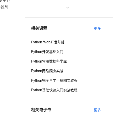
n使用的
ernetes 版 ACK
云聚AI 严选权益
AI 原生数据库服务发布
SSL 证书
m源码
python中使用and和or来实现其它语
578
2V
Fun-ASR
，一键激活高效办公新体验
理容器应用的 K8s 服务
精选AI产品，从模型到应用全链提效
Agent 数据网关
言中的?号表达式
文戏情感细腻自然，动作戏激烈拳拳到肉，实现更强表演能力
支持中英文自由切换，具备更强的噪声鲁棒性
堡垒机
python网络编程初级
488
AI 用量加速计划
云原生数据库 PolarDB
防火墙
、识别商机，让客服更高效、服务更出色。
Python PIL远程命令执行漏洞复现
新老同享，达量后返
Agentic Database 发布
7
相关课程
更多
(CVE-2017-8291 CVE-2017-8291)
主机安全
应用
Python Web开发基础
千问办公
NEW
AI 应用及服务市场
的智能体编程平台
一站式AI生产力平台
Python开发基础入门
AI 应用
伶鹊
Python常用数据科学库
企业级人与Agent协作平台，接入和调度多个数字员工
智能客服平台，对话机器人、对话分析、智能外呼
大模型
Python网络爬虫实战
大模型服务平台百炼 - 全妙
自然语言处理
Python完全自学手册图文教程
应用创作平台
多模态内容创作工具，已接入 DeepSeek
数据标注
Python基础快速入门实战教程
机器学习
相关电子书
更多
息提取
与 AI 智能体进行实时音视频通话