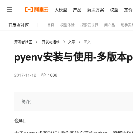
大模型
产品
解决方案
权益
定价
开发者社区
首页
模型体验
探索云世界
问产品
动手实
大模型
产品
解决方案
权益
定价
云市场
伙伴
服务
了解阿里云
精选产品
精选解决方案
普惠上云
产品定价
精选商城
成为销售伙伴
售前咨询
为什么选择阿里云
千问AI平台
开发者社区
开发与运维
文章
正文
了解云产品的定价详情
大模型服务平台百炼
千问办公，解锁你的工作
普惠上云 官方力荐
分销伙伴
在线服务
网站建设
什么是云计算
大
pyenv安装与使用-多版本
大模型服务与应用平台
企业级Agent产品，直接
云服务器38元/年起，超
咨询伙伴
多端小程序
技术领先
云上成本管理
售后服务
轻量应用服务器
Agency Agents：拥
官方推荐返现计划
大模型
精选产品
精选解决方案
Salesforce 国际版订阅
稳定可靠
管理和优化成本
推荐新用户得奖励，单订单
销售伙伴合作计划
2017-11-12
1636
自助服务
友盟天域
安全合规
人工智能与机器学习
AI
文本生成
云数据库 RDS
HappyHorse 打造一
云工开物
无影生态合作计划
在线服务
观测云
分析师报告
高校专属算力普惠，学生认
计算
互联网应用开发
Qwen3.8-Max
HOT
Salesforce On Alibaba C
工单服务
Tuya 物联网平台阿里云
研究报告与白皮书
人工智能平台 PAI
快速拥有专属 OpenClaw
简介：
大模
Consulting Partner 合
大数据
容器
智能体时代全能旗舰模型
免费试用
短信专区
一站式AI开发、训练和推
蓝凌 OA
AI 大模型销售与服务生
现代化应用
存储
天池大赛
Qwen3.7-Plus
云解析DNS
解决方案免费试用 新老
说明：
电子合同
最高领取价值200元试用
能看、能想、能动手的多模
安全
网络与CDN
AI 算法大赛
畅捷通