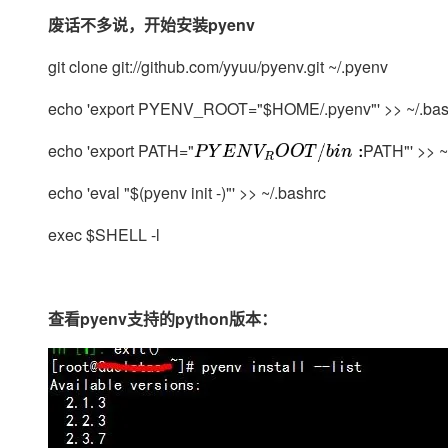
专有云
废话不多说，开始安装pyenv
10 分钟在聊天系统中增加
git clone git://github.com/yyuu/pyenv.git ~/.pyenv
echo 'export PYENV_ROOT="$HOME/.pyenv"' >> ~/.bas
echo 'export PATH="
PATH"' >> ~
P
Y
E
N
V
R
O
O
T
/
b
i
n
:
echo 'eval "$(pyenv init -)"' >> ~/.bashrc
exec $SHELL -l
查看pyenv支持的python版本：