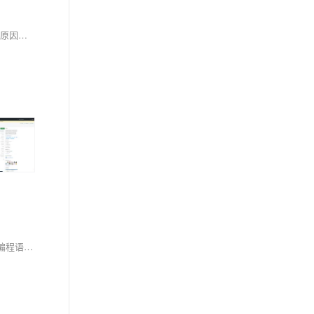
当你安装OpenCV时，命令行停在Building wheel for opencv-python (PEP 517) ... -似乎卡住了。这并非程序假死，而是其编译耗时巨大。本文将揭示原因，并提供优化安装体验的实用方法。
本指南详细介绍了在基于Linux（以CentOS系统为例，使用yum包管理器）的系统上安装Python 3.7版本的完整流程。Python是一种广泛使用的高级编程语言，在各种领域如软件开发、数据分析、人工智能和区块链开发等都有着重要的应用。