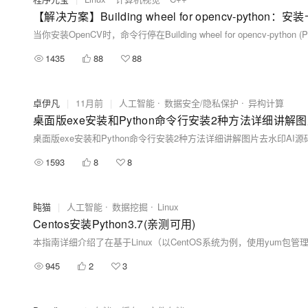
【解决方案】Building wheel for opencv-pyth
1435
88
88
卓伊凡
|
11月前
|
人工智能
数据安全/隐私保护
异构计算
1593
8
8
盹猫
|
人工智能
数据挖掘
Linux
Centos安装Python3.7(亲测可用)
945
2
3