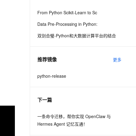
从文本、图片、视频中提取结构化的属性信息
构建支持视频理解的 AI 音视频实时通话应用
From Python Scikit-Learn to Sc
t.diy 一步搞定创意建站
构建大模型应用的安全防护体系
Data Pre-Processing in Python:
通过自然语言交互简化开发流程,全栈开发支持
通过阿里云安全产品对 AI 应用进行安全防护
双剑合璧-Python和大数据计算平台的结合
推荐镜像
更多
python-release
下一篇
一条命令迁移，帮你实现 OpenClaw 与
Hermes Agent 记忆互通！