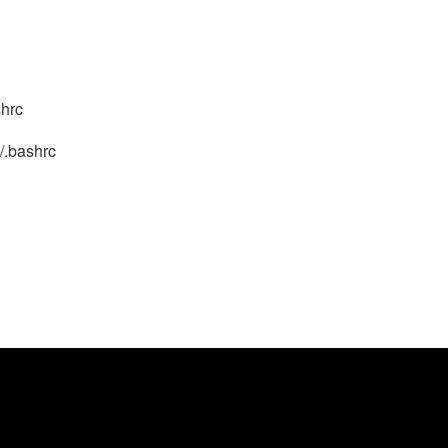
型
依托云原生高可用架构,实现Dify私有化部署
用1%尺寸在特定领域达到大模型90%以上效果
一个 AI 助手
超强辅助，Bol
即刻拥有 DeepSeek-R1 满血版
在企业官网、通讯软件中为客户提供 AI 客服
多种方案随心选，轻松解锁专属 DeepSeek
hrc
/.bashrc