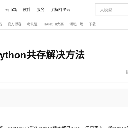
云市场
伙伴
服务
了解阿里云
践
官方博客
考认证
TIANCHI大赛
活动广场
下载
AI 特惠
数据与 API
成为产品伙伴
企业增值服务
最佳实践
价格计算器
AI 场景体
基础软件
产品伙伴合
阿里云认证
市场活动
配置报价
大模型
自助选配和估算价格
新方式
睿译宝，AI翻译排版一步到位
智启 AI 普惠权益
产品生态集成认证中心
企业支持计划
云上春晚
域名与网站
千问官方 MaaS 平台，为开发者和 Agent 而生，新用户赠送 1 亿 + tokens 额度
Qwen Aud
AI Coding
阿里云Maa
2026 阿里云
云服务器 E
为企业打
数据集
Windows
大模型认证
模型
NEW
NEW
python共存解决方法
交付可用成果
值低价云产品抢先购
上传文档即自动完成翻译和格式还原
至高享 1亿+免费 tokens，加速 Al 应用落地
提供智能易用的域名与建站服务
智能编程，一键
安全可靠、
产品生态伙伴
专家技术服务
云上奥运之旅
弹性计算合作
阿里云中企出
手机三要素
宝塔 Linux
全部认证
价格优势
有专属领域专家
GLM-5.2：长任务时代开源旗舰模型
阿里云 OPC 创新助力计划
千问大模型
即刻拥有 DeepS
AI 电商营销
对象存储 O
大模型
产品生态伙伴工作台
企业增值服务台
云栖战略参考
云存储合作计
云栖大会
身份实名认证
CentOS
训练营
推动算力普惠，释放技术红利
最高返9万
多领域专家智能体,一键组建 AI 虚拟交付团队
快速构建应用程序和网站，即刻迈出上云第一步
至高百万元 Token 补贴，加速一人公司成长
多元化、高性能、安全可靠的大模型服务
真正可用的 1M 上下文,一次完成代码全链路开发
轻松解锁专属 Dee
从图文生成到
云上的中国
数据库合作计
活动全景
短信
Docker
图片和
站式影视创作平台
Hermes Agent，打造自进化智能体
Token Plan 模型订阅计划
数字证书管理服务（原SSL证书）
5 分钟轻松部署
AI 广告创作
无影云电脑
企业成长
NEW
信息公告
看见新力量
云网络合作计
OCR 文字识别
JAVA
证享300元代金券
可视化编排打通从文字构思到成片全链路闭环
全托管，含MySQL、PostgreSQL、SQL Server、MariaDB多引擎
自主进化，持久记忆，越用越聪明
Qwen3.8-Max 首发尝鲜，限时加量 10 倍，夜间低至2折
实现全站HTTPS，呈现可信的WEB访问
图文、视频一
随时随地安
魔搭 Mode
Kimi-K3
HappyHors
NEW
loud
服务实践
官网公告
金融模力时刻
Salesforce O
版
发票查验
全能环境
Claude Code + GStack 打造工程团队
千问办公，限时限量积分加倍
Qoder
低代码高效构
AI 建站
短信服务
型
NEW
作计划
Kimi 最新旗舰模型，长程编程与推理利器
让文字生成流
计划
创新中心
魔搭 ModelSc
健康状态
理服务
让AI从“聊天伙伴”进化为能干活的“数字员工”
安装技能 GStack，拥有专属 AI 工程团队
你的AI工作搭子，覆盖日常办公高频场景
面向真实软件的智能体编程平台
0 代码专业建
客户案例
天气预报查询
操作系统
态合作计划
Deepseek-v4-pro
HappyHors
同享
万小智 AI 建站低至 15元/月
Qoder CN
AI 短剧/漫剧
云原生数据库 
快递物流查询
WordPress
成为服务伙
高校合作
点，立即开启云上创新
覆盖公网/内网、递归/权威、移动APP等全场景解析服务
送.CN域名，送备案服务码
基于千问大模型等，支持代码智能生成、研发智能问答
AI助力短剧
态智能体模型
旗舰 MoE 大模型，百万上下文与顶尖推理能力
图生视频，流
Ubuntu