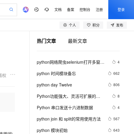
文档
备案
控制台
注册
登录
个人
积分
发布
验
作计划
器
AI 活动
专业服务
服务伙伴合作计划
开发者社区
加入我们
产品动态
服务平台百炼
阿里云 OPC 创新助力计划
热门文章
最新文章
一站式生成采购清单，支持单品或批量购买
io：打造专属 AI 语音助手
S产品伙伴计划（繁花）
峰会
CS
造的大模型服务与应用开发平台
一句话生成原生可编辑精美 PPT 文稿
AI 生产力先锋
Al MaaS 服务伙伴赋能合作
域名
博文
Careers
至高可申请百万元
Qwen3.8-Max 模型上线
开启高性价比 AI 编程新体验
弹性可伸缩的云计算服务
Qwen-Audio-3.0-Realtime 端到端实时语音角色扮演
输入一句话想法, 轻松生成专业的 PPT
先锋实践拓展 AI 生产力的边界
Token 补贴，五大权
计划
海大会
伙伴信用分合作计划
商标
问答
社会招聘
python网络爬虫selenium打开多窗口
4
益加速 OPC 成功
eek-V4-Pro
SS
一键部署幻兽帕鲁游戏服务器
飞天发布时刻
HOT
Open Search 向量检索版支
划
备案
电子书
校园招聘
与切换页面
pSeek-V4-Pro
视频创作，一键激活电商全链路生产力
稳定、安全、高性价比、高性能的云存储服务
一键购买专属联机服务器，轻松开启游戏
所见，即是所愿
持视频检索 Pipeline 功能
更多支持
python 时间模块备忘
662
版权
划
公司注册
镜像站
视频生成
语音识别与合成
专属 QwenPaw
漫剧工坊：一站式动画创作平台
AI 实训营
HOT
应用身份服务 (IDaaS)
python day Twelve
806
合作伙伴培训与认证
划
上云迁移
站生成，高效打造优质广告素材
全接入的云上超级电脑
从聊天伙伴进化为能主动干活的本地数字员工
快速生产连贯的高质量长漫剧
从基础到进阶，Agent 创客手把手教你
OpenClaw 管理能力上线
lScope
我要反馈
e-1.1-T2V
Qwen3-TTS-Flash
Python功能强大、灵活可扩展的
8
查询合作伙伴
n Alibaba Cloud ISV 合作
代维服务
建企业门户网站
10 分钟搭建微信、支付宝小程序
MaxCompute MaxFrame 提
Statsmodels库
畅细腻的高质量视频
离线语音合成大模型，多语言方言自适应，低延迟高稳定
创新加速
Python 串口发送十六进制数据
ope
登录合作伙伴管理后台
4
我要建议
站，无忧落地极速上线
以可视化方式快速构建移动和 PC 门户网站
国内短信简单易用，安全可靠，秒级触达，全球覆盖200+国家和地区。
高效部署网站，快速应用到小程序
供自动弹性内存功能
安全
python join 和 split的常用使用方法
我要投诉
e-1.1-I2V
Cosyvoice-V3-Flash
567
PolarDB
上云场景组合购
Milvus 弹性伸缩功能新增节
伴
漫剧创作，剧本、分镜、视频高效生成
100%兼容MySQL、PostgreSQL，兼容Oracle，支持集中和分布式
覆盖90%+业务场景，专享组合折扣价
点支持范围
畅自然，细节丰富
高表现力语音合成大模型，语音克隆听感自然
VPN
python 模块初始
643