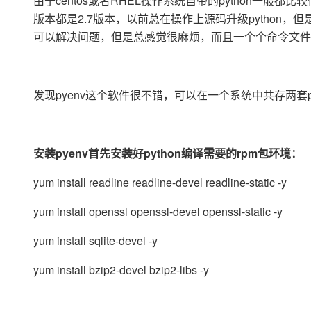
由于centos或者RHEL操作系统自带的python一般都比较低，
大数据开发治理平台 Data
AI 产品 免费试用
网络
安全
云开发大赛
版本都是2.7版本，以前总在操作上源码升级python，但
Qwen3-VL-Plus
Tableau 订阅
1亿+ 大模型 tokens 和 
可以解决问题，但是总感觉很麻烦，而且一个个命令文件
可观测
入门学习赛
中间件
AI空中课堂在线直播课
云防火墙
140+云产品 免费试用
上云与迁云
云原生的云上边界网络安全
产品新客免费试用，最长1
数据库
生态解决方案
大模型服务
发现pyenv这个软件很不错，可以在一个系统中共存两套py
企业出海
大模型ACA认证体验
大数据计算
助力企业全员 AI 认知与能
行业生态解决方案
千问AI平台-Token Plan
政企业务
媒体服务
开发者生态解决方案
安装pyenv首先安装好python编译需要的rpm包环境：
企业服务与云通信
千问AI平台-模型体验
AI 开发和 AI 应用解决
在线体验全尺寸、多种模态
yum install readline readline-devel readline-static -y
域名与网站
Happy 系列大模型
yum install openssl openssl-devel openssl-static -y
终端用户计算
yum install sqlite-devel -y
Serverless
yum install bzip2-devel bzip2-libs -y
开发工具
大模型解决方案
迁移与运维管理
快速部署 Dify，高效搭建 