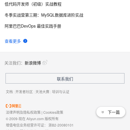
低代码开发师（初级）实战教程
使用VMware Workstation搭建先电IaaS云平台（v2.2版
1
8
本）（上）
冬季实战营第三期：MySQL数据库进阶实战
sata/ide硬盘安装vmware esx3.5出现错误时的解决办
609
9
阿里巴巴DevOps 最佳实践手册
法
GuestStealer allows for the stealing of VMware 
536
10
查看更多
guests from vulnerable hosts based on the Directory 
Traversal Vulnerability
关注我们：
新浪微博
联系我们
文档
|
开发者社区
|
天池大赛
|
培训与认证
下一篇
法律声明及隐私权政策
|
Cookies政策
© 2009-现在 Aliyun.com 版权所有
增值电信业务经营许可证：
浙B2-20080101