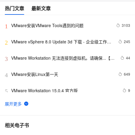
热门文章
最新文章
VMware安装VMware Tools遇到的问题
3103
1
VMware vSphere 8.0 Update 3d 下载 - 企业级工作负
245
2
载平台
VMware Workstation 无法连接到虚拟机。请确保...【解
44
3
决办法】
VMware安装Linux第一天
649
4
VMware Workstation 15.0.4 官方版
9
5
【虚拟机数据恢复】VMware虚拟机文件被误删除的数
13
6
据恢复案例
VMware的网络配置---bridge，nat和hosts详解（一）
11
7
相关电子书