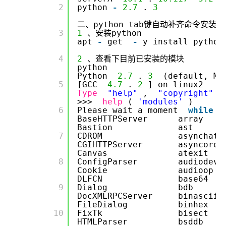
      2

python
-
2.7
.
3
二、python tab键自动补齐命令安装
      3

1
、安装python
apt
-
get
-
y install python
      4

2
、查看下目前已安装的模块
python
Python
2.7
.
3
(default, M
      5

[GCC
4.7
.
2
] on linux2
Type
"help"
,
"copyright"
>>>
help
(
'modules'
)
      6

Please wait a moment
while
BaseHTTPServer
Bastion ast
      7

CDROM asyn
CGIHTTPServer asy
Canvas atexi
      8

ConfigParser au
Cookie audio
DLFCN base64
      9

Dialog bdb
DocXMLRPCServer b
FileDialog bin
      10

FixTk bisect
HTMLParser bsddb