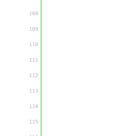
      108

      109

      110

      111

      112

      113

      114

      115
