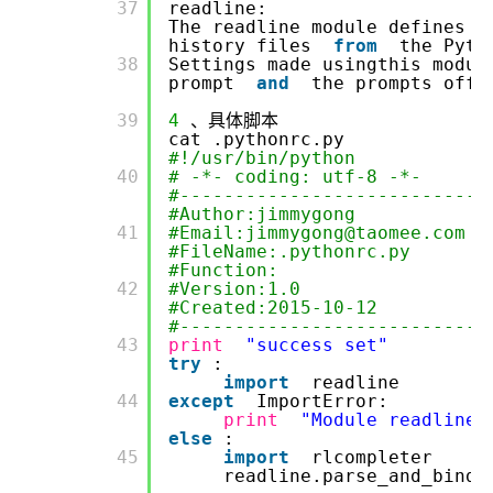
      37

readline:
The readline module defines a
history files
from
the Pyth
      38

Settings made usingthis modul
prompt
and
the prompts off
      39

4
、具体脚本
cat .pythonrc.py
#!/usr/bin/python
      40

# -*- coding: utf-8 -*-
#----------------------------
#Author:jimmygong
      41

#Email:jimmygong@taomee.com
#FileName:.pythonrc.py
#Function:
      42

#Version:1.0
#Created:2015-10-12
#----------------------------
      43

print
"success set"
try
:
import
readline
      44

except
ImportError:
print
"Module readline 
else
:
      45

import
rlcompleter
readline.parse_and_bind(