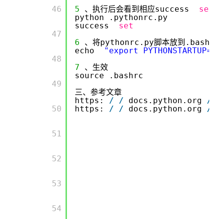
      46

5
、执行后会看到相应success
set
python .pythonrc.py
success
set
      47

6
、将pythonrc.py脚本放到.bashr
echo
"export PYTHONSTARTUP=~
      48

7
、生效
source .bashrc
      49

三、参考文章
https:
/
/
docs.python.org
/
      50

https:
/
/
docs.python.org
/
      51

      52

      53

      54
