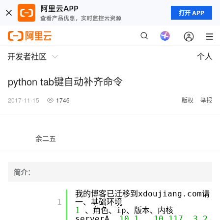
打开 APP
开发者社区
个人
python tab键自动补齐命令
2017-11-15
1746
版权
举报
余二五
简介：
我的博客已迁移到xdoujiang.com请
      1

一、基础环境
1
、角色、ip、版本、内核
serverA
10.1
.
10.117
3.2
.