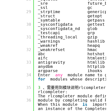
_sre future_buil
_ssl gc p
      29

_strptime generi
_struct get
_symtable ge
      30

_sysconfigdata ge
_sysconfigdata_n
_testcapi grp
      31

_threading_loca
_warnings has
_weakref heapq
      32

_weakrefset hmac
abc hotshot
aifc htmlentit
      33

antigravity htm
anydbm http
argparse ih
      34

Enter
any
module name to g
for
modules whose descripti
      35

3
、需要用到模块说明rlcompleter re
rlcompleter:
The rlcompleter module define
      36

module by completing valid P
When this module
is
importe
an instance of the Completer