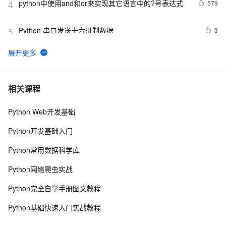
python中使用and和or来实现其它语言中的?号表达式
579
4
Python 串口发送十六进制数据
3
5
Python 多线程之threading介绍
8
6
python synflood test
2
7
相关课程
Python Web开发基础
Python是一种广泛使用的高级编程语言，具有许多优点
15
8
和缺点
Python开发基础入门
Python继承及方法解析顺序（MRO）详解 | 示例与
6
9
Python常用数据科学库
super()函数使用
Python探索记(15)——Python内置函数
681
10
Python网络爬虫实战
Python完全自学手册图文教程
Python基础快速入门实战教程