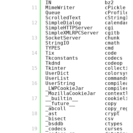
IN bz2 
      11

MimeWriter cPic
Queue cProfile
ScrolledText cStri
      12

SimpleDialog ca
SimpleHTTPServe
SimpleXMLRPCServer
      13

SocketServer c
StringIO cma
TYPES cmd 
      14

Tix code 
Tkconstants cod
Tkdnd codeop 
      15

Tkinter collec
UserDict colo
UserList command
      16

UserString compil
_LWPCookieJar compi
_MozillaCookieJar 
      17

__builtin__ coo
__future__ c
_abcoll copy
      18

_ast crypt 
_bisect csv
_bsddb ctypes 
      19

_codecs curs