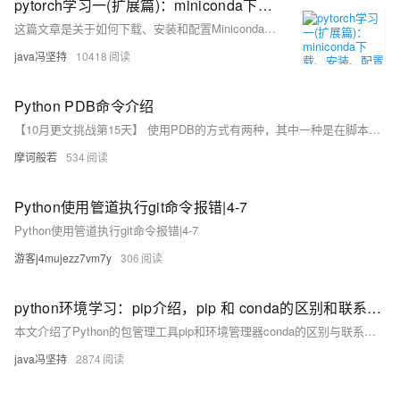
pytorch学习一(扩展篇)：miniconda下载、安装、配置环境变量。miniconda创建多版本python环境。整理常用命令（亲测ok）
这篇文章是关于如何下载、安装和配置Miniconda，以及如何使用Miniconda创建和管理Python环境的详细指南。
java冯坚持
10418
Python PDB命令介绍
【10月更文挑战第15天】 使用PDB的方式有两种，其中一种是在脚本中添加代码，不觉得这种方式比print好在哪里，所以这种方式此文不表。这里我们只学习PDB的命令行使用方式
摩诃般若
534
Python使用管道执行git命令报错|4-7
Python使用管道执行git命令报错|4-7
游客j4mujezz7vm7y
306
python环境学习：pip介绍，pip 和 conda的区别和联系。哪个更好使用？pip创建虚拟环境并解释venv模块，pip的常用命令，conda的常用命令。
本文介绍了Python的包管理工具pip和环境管理器conda的区别与联系。pip主要用于安装和管理Python包，而conda不仅管理Python包，还能管理其他语言的包，并提供强大的环境管理功能。文章还讨论了pip创建虚拟环境的方法，以及pip和conda的常用命令。作者推荐使用conda安装科学计算和数据分析包，而pip则用于安装无法通过conda获取的包。
java冯坚持
2874