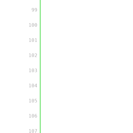
      99

      100

      101

      102

      103

      104

      105

      106

      107
