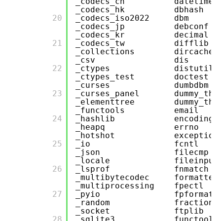
_codecs_cn date
_codecs_hk dbh
      20

_codecs_iso2022
_codecs_jp de
_codecs_kr deci
      21

_codecs_tw diffl
_collections dirc
_csv dis p
      22

_ctypes distuti
_ctypes_test doct
_curses dumbd
      23

_curses_panel dummy
_elementtree dummy_
_functools ema
      24

_hashlib encod
_heapq errn
_hotshot excep
      25

_io fcntl 
_json filecm
_locale filei
      26

_lsprof fnmat
_multibytecodec fo
_multiprocessin
      27

_pyio fpfor
_random fractio
_socket ftpli
      28

_sqlite3 func