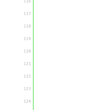
      116

      117

      118

      119

      120

      121

      122

      123

      124
