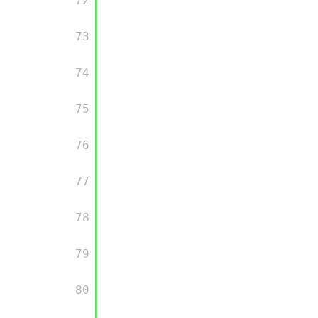
      72

      73

      74

      75

      76

      77

      78

      79

      80
