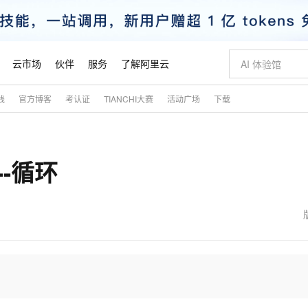
云市场
伙伴
服务
了解阿里云
践
官方博客
考认证
TIANCHI大赛
活动广场
下载
AI 特惠
数据与 API
成为产品伙伴
企业增值服务
最佳实践
价格计算器
AI 场景体
基础软件
产品伙伴合
阿里云认证
市场活动
配置报价
大模型
自助选配和估算价格
新方式
睿译宝，AI翻译排版一步到位
智启 AI 普惠权益
产品生态集成认证中心
企业支持计划
云上春晚
域名与网站
千问官方 MaaS 平台，为开发者和 Agent 而生，新用户赠送 1 亿 + tokens 额度
Qwen Aud
AI Coding
阿里云Maa
2026 阿里云
云服务器 E
为企业打
数据集
Windows
大模型认证
模型
NEW
NEW
--循环
交付可用成果
值低价云产品抢先购
上传文档即自动完成翻译和格式还原
至高享 1亿+免费 tokens，加速 Al 应用落地
提供智能易用的域名与建站服务
智能编程，一键
安全可靠、
产品生态伙伴
专家技术服务
云上奥运之旅
弹性计算合作
阿里云中企出
手机三要素
宝塔 Linux
全部认证
价格优势
有专属领域专家
GLM-5.2：长任务时代开源旗舰模型
阿里云 OPC 创新助力计划
千问大模型
即刻拥有 DeepS
AI 电商营销
对象存储 O
大模型
产品生态伙伴工作台
企业增值服务台
云栖战略参考
云存储合作计
云栖大会
身份实名认证
CentOS
训练营
推动算力普惠，释放技术红利
最高返9万
多领域专家智能体,一键组建 AI 虚拟交付团队
快速构建应用程序和网站，即刻迈出上云第一步
至高百万元 Token 补贴，加速一人公司成长
多元化、高性能、安全可靠的大模型服务
真正可用的 1M 上下文,一次完成代码全链路开发
轻松解锁专属 Dee
从图文生成到
云上的中国
数据库合作计
活动全景
短信
Docker
图片和
站式影视创作平台
Hermes Agent，打造自进化智能体
Token Plan 模型订阅计划
数字证书管理服务（原SSL证书）
5 分钟轻松部署
AI 广告创作
无影云电脑
企业成长
NEW
信息公告
看见新力量
云网络合作计
OCR 文字识别
JAVA
证享300元代金券
可视化编排打通从文字构思到成片全链路闭环
全托管，含MySQL、PostgreSQL、SQL Server、MariaDB多引擎
自主进化，持久记忆，越用越聪明
Qwen3.8-Max 首发尝鲜，限时加量 10 倍，夜间低至2折
实现全站HTTPS，呈现可信的WEB访问
图文、视频一
随时随地安
魔搭 Mode
Kimi-K3
HappyHors
NEW
loud
服务实践
官网公告
金融模力时刻
Salesforce O
版
发票查验
全能环境
Claude Code + GStack 打造工程团队
千问办公，限时限量积分加倍
Qoder
低代码高效构
AI 建站
短信服务
型
NEW
作计划
Kimi 最新旗舰模型，长程编程与推理利器
让文字生成流
计划
创新中心
魔搭 ModelSc
健康状态
理服务
让AI从“聊天伙伴”进化为能干活的“数字员工”
安装技能 GStack，拥有专属 AI 工程团队
你的AI工作搭子，覆盖日常办公高频场景
面向真实软件的智能体编程平台
0 代码专业建
客户案例
天气预报查询
操作系统
态合作计划