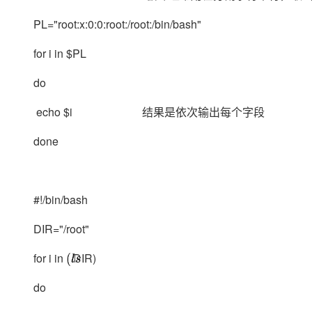
PL="root:x:0:0:root:/root:/bin/bash"
for i in $PL
do
echo $i 结果是依次输出每个字段
done
#!/bin/bash
DIR="/root"
for i in
DIR)
(
l
s
do