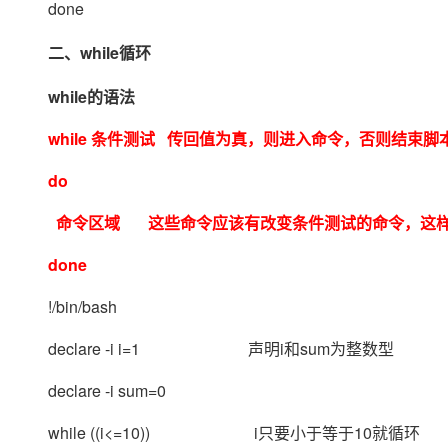
done
二、while循环
while的语法
while 条件测试 传回值为真，则进入命令，否则结束脚
do
命令区域 这些命令应该有改变条件测试的命令，这样才
done
!/bin/bash
declare -i i=1 声明i和sum为整数型
declare -i sum=0
while ((i<=10)) i只要小于等于10就循环