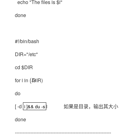
echo "The files is $i"
done
#!/bin/bash
DIR="/etc"
cd $DIR
for i in
DIR)
(
l
s
do
[ -d
i 如果是目录，输出其大小
i ]&& du -s
i ]&& du -s
done
--------------------------------------------------------------