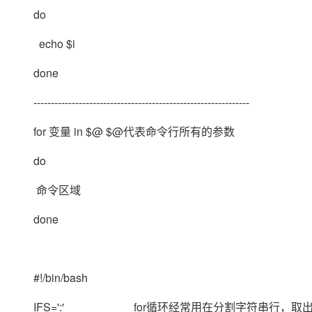
大模型解决方案
do
迁移与运维管理
快速部署 Dify，高效搭建 
echo $i
专有云
done
10 分钟在聊天系统中增加
--------------------------------------------------------------
for 变量 in $@
$@代表命令行所有的参数
do
命令区域
done
#!/bin/bash
IFS=':' for循环经常用在分割字符串行，取