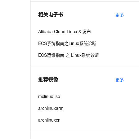
相关电子书
更多
息提取
与 AI 智能体进行实时音视频通话
从文本、图片、视频中提取结构化的属性信息
构建支持视频理解的 AI 音视频实时通话应用
Alibaba Cloud Linux 3 发布
t.diy 一步搞定创意建站
构建大模型应用的安全防护体系
ECS系统指南之Linux系统诊断
通过自然语言交互简化开发流程,全栈开发支持
通过阿里云安全产品对 AI 应用进行安全防护
ECS运维指南 之 Linux系统诊断
推荐镜像
更多
mxlinux-iso
archlinuxarm
archlinuxcn