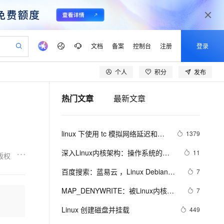
文档
备案
控制台
注册
登录
个人
积分
发布
验
作计划
器
AI 活动
专业服务
服务伙伴合作计划
开发者社区
加入我们
产品动态
服务平台百炼
阿里云 OPC 创新助力计划
热门文章
最新文章
一站式生成采购清单，支持单品或批量购买
io：打造专属 AI 语音助手
S产品伙伴计划（繁花）
峰会
CS
造的大模型服务与应用开发平台
一句话生成原生可编辑精美 PPT 文稿
AI 生产力先锋
Al MaaS 服务伙伴赋能合作
域名
博文
Careers
至高可申请百万元
Qwen3.8-Max 模型上线
开启高性价比 AI 编程新体验
弹性可伸缩的云计算服务
Qwen-Audio-3.0-Realtime 端到端实时语音角色扮演
输入一句话想法, 轻松生成专业的 PPT
先锋实践拓展 AI 生产力的边界
Token 补贴，五大权
计划
海大会
伙伴信用分合作计划
商标
问答
社会招聘
linux 下使用 tc 模拟网络延迟和丢
1379
益加速 OPC 成功
eek-V4-Pro
SS
一键部署幻兽帕鲁游戏服务器
飞天发布时刻
HOT
Open Search 向量检索版支
划
备案
电子书
校园招聘
包
pSeek-V4-Pro
视频创作，一键激活电商全链路生产力
稳定、安全、高性价比、高性能的云存储服务
一键购买专属联机服务器，轻松开启游戏
所见，即是所愿
持视频检索 Pipeline 功能
更多支持
深入Linux内核架构：操作系统的核
11
版权
划
公司注册
镜像站
视频生成
语音识别与合成
心奥秘
专属 QwenPaw
漫剧工坊：一站式动画创作平台
AI 实训营
HOT
应用身份服务 (IDaaS)
百度搜索：蓝易云 ，Linux Debian11
7
合作伙伴培训与认证
划
上云迁移
站生成，高效打造优质广告素材
全接入的云上超级电脑
从聊天伙伴进化为能主动干活的本地数字员工
快速生产连贯的高质量长漫剧
从基础到进阶，Agent 创客手把手教你
OpenClaw 管理能力上线
服务器安装SSH，创建新用户并允许
lScope
我要反馈
e-1.1-T2V
Qwen3-TTS-Flash
MAP_DENYWRITE：被Linux内核屏
7
查询合作伙伴
SSH远程登录，及SSH安全登录配
n Alibaba Cloud ISV 合作
代维服务
建企业门户网站
10 分钟搭建微信、支付宝小程序
MaxCompute MaxFrame 提
蔽的flag
畅细腻的高质量视频
离线语音合成大模型，多语言方言自适应，低延迟高稳定
置！
创新加速
Linux 创建磁盘并挂载
ope
登录合作伙伴管理后台
449
我要建议
站，无忧落地极速上线
以可视化方式快速构建移动和 PC 门户网站
国内短信简单易用，安全可靠，秒级触达，全球覆盖200+国家和地区。
高效部署网站，快速应用到小程序
供自动弹性内存功能