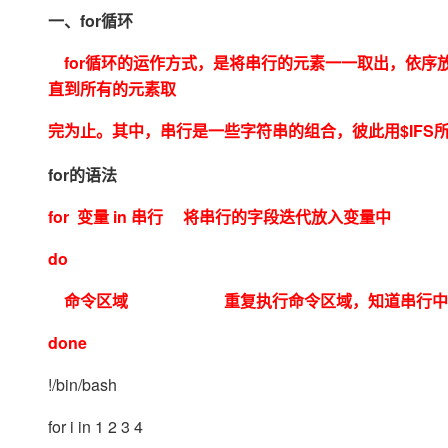
存储
天池大赛
Qwen3.7-Plus
云解析DNS
解决方案免费试用 新老
一、for循环
电子合同
最高领取价值200元试用
能看、能想、能动手的多模
安全
网络与CDN
AI 算法大赛
畅捷通
for循环的运作方式，是将串行的元素一一取出，依序放
大数据开发治理平台 Data
AI 产品 免费试用
网络
安全
云开发大赛
Qwen3-VL-Plus
直到所有的元素取
Tableau 订阅
1亿+ 大模型 tokens 和 
可观测
入门学习赛
中间件
AI空中课堂在线直播课
完为止。其中，串行是一些字符串的组合，彼此用$IFS
云防火墙
140+云产品 免费试用
上云与迁云
云原生的云上边界网络安全
产品新客免费试用，最长1
数据库
for的语法
生态解决方案
大模型服务
企业出海
大模型ACA认证体验
大数据计算
for 变量 in 串行
将串行的字段迭代放入变量中
助力企业全员 AI 认知与能
行业生态解决方案
千问AI平台-Token Plan
政企业务
媒体服务
do
开发者生态解决方案
企业服务与云通信
千问AI平台-模型体验
AI 开发和 AI 应用解决
命令区域 重复执行命令区域，知道串行中每
在线体验全尺寸、多种模态
域名与网站
done
Happy 系列大模型
终端用户计算
!/bin/bash
Serverless
for i in 1 2 3 4
开发工具