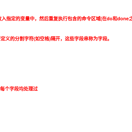
Deepseek-v4-pro
HappyHors
同享
万小智 AI 建站低至 15元/月
Qoder CN
AI 短剧/漫剧
云原生数据库 
快递物流查询
WordPress
成为服务伙
高校合作
点，立即开启云上创新
覆盖公网/内网、递归/权威、移动APP等全场景解析服务
送.CN域名，送备案服务码
基于千问大模型等，支持代码智能生成、研发智能问答
AI助力短剧
态智能体模型
旗舰 MoE 大模型，百万上下文与顶尖推理能力
图生视频，流
Ubuntu
入指定的变量中，然后重复执行包含的命令区域(在do和done之
服务生态伙伴
云工开物
企业应用
Works
Night Plan 支持 Qwen 3.8-Max
云原生大数据计算服务 MaxCompute
AI 办公
容器服务 Kub
NEW
GLM-5.2
Wan2.7-T
Red Hat
30+ 款产品免费体验
Data Agent 驱动的一站式 Data+AI 开发治理平台
夜间 5 折，Qwen/Meoo/TokenPlan 客户专享
面向分析的企业级SaaS模式云数据仓库
AI智能应用
提供一站式管
科研合作
视觉 Coding、空间感知、多模态思考等全面升级
1M上下文，专为长程任务能力而生
ERP
堂（旗舰版）
SUSE
所定义的分割字符(如空格)隔开，这些字段串称为字段。
智能客服
CRM
防护产品
2个月
自动承接线索
建站小程序
OA 办公系统
AI 应用构建
大模型原生
力提升
财税管理
模板建站
Qoder
大模型服务平台百炼-应用模版
HOT
NEW
面向真实软件
个人版上线、团队版降价；千问3.8-Max首发发尝鲜
丰富多元化的应用模版和解决方案
400电话
定制建站
万有无界
大模型服务平台百炼-智能体
方案
广告营销
模板小程序
个字段均处理过
的模型效果
灵活可视化地构建企业级 Agent
定制小程序
秒悟
人工智能平台 PAI
APP 开发
云端极速 AI 
新一代 AI 视频生成模型，深度适配广告营销等场景
AI Native 的算法工程平台，一站式完成建模、训练、推理服务部署
建站系统