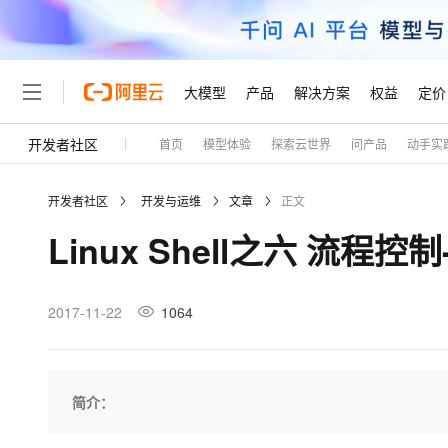
大模型
产品
解决方案
权益
定价
开发者社区
首页
模型体验
探索云世界
问产品
动手实
大模型
产品
解决方案
权益
定价
云市场
伙伴
服务
了解阿里云
精选产品
精选解决方案
普惠上云
产品定价
精选商城
成为销售伙伴
售前咨询
为什么选择阿里云
千问AI平台
开发者社区
开发与运维
文章
正文
了解云产品的定价详情
大模型服务平台百炼
千问办公，解锁你的工作
普惠上云 官方力荐
分销伙伴
在线服务
网站建设
什么是云计算
大
Linux Shell之六 流程控制
大模型服务与应用平台
企业级Agent产品，直接
云服务器38元/年起，超
咨询伙伴
多端小程序
技术领先
云上成本管理
售后服务
轻量应用服务器
Agency Agents：拥
官方推荐返现计划
大模型
精选产品
精选解决方案
Salesforce 国际版订阅
稳定可靠
管理和优化成本
推荐新用户得奖励，单订单
销售伙伴合作计划
2017-11-22
1064
自助服务
友盟天域
安全合规
人工智能与机器学习
AI
文本生成
云数据库 RDS
HappyHorse 打造一
云工开物
无影生态合作计划
在线服务
观测云
分析师报告
高校专属算力普惠，学生认
计算
互联网应用开发
Qwen3.8-Max
HOT
Salesforce On Alibaba C
工单服务
Tuya 物联网平台阿里云
研究报告与白皮书
人工智能平台 PAI
快速拥有专属 OpenClaw
简介：
大模
Consulting Partner 合
大数据
容器
智能体时代全能旗舰模型
免费试用
短信专区
一站式AI开发、训练和推
蓝凌 OA
AI 大模型销售与服务生
现代化应用