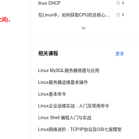
安全
linux DHCP
我要投诉
e-1.1-I2V
Cosyvoice-V3-Flash
4
PolarDB
上云场景组合购
Milvus 弹性伸缩功能新增节
伴
漫剧创作，剧本、分镜、视频高效生成
100%兼容MySQL、PostgreSQL，兼容Oracle，支持集中和分布式
覆盖90%+业务场景，专享组合折扣价
点支持范围
畅自然，细节丰富
高表现力语音合成大模型，语音克隆听感自然
VPN
在Linux中，如何获取CPU的总核心
5
间)，
数？
ernetes 版 ACK
云聚AI 严选权益
AI 原生数据库服务发布
SSL 证书
linux不同场景下修改文件名的五种方
19
2V
Fun-ASR
，一键激活高效办公新体验
理容器应用的 K8s 服务
精选AI产品，从模型到应用全链提效
Agent 数据网关
法
文戏情感细腻自然，动作戏激烈拳拳到肉，实现更强表演能力
支持中英文自由切换，具备更强的噪声鲁棒性
堡垒机
linux软件包管理rpm
651
AI 用量加速计划
云原生数据库 PolarDB
防火墙
、识别商机，让客服更高效、服务更出色。
linux下的find文件查找命令与grep
新老同享，达量后返
Agentic Database 发布
594
相关课程
更多
文件内容查找命令
主机安全
应用
Linux MySQL服务器搭建与应用
千问办公
NEW
AI 应用及服务市场
的智能体编程平台
一站式AI生产力平台
Linux服务器运维基本操作
AI 应用
伶鹊
Linux基本命令
企业级人与Agent协作平台，接入和调度多个数字员工
智能客服平台，对话机器人、对话分析、智能外呼
大模型
Linux企业运维实战 - 入门及常用命令
大模型服务平台百炼 - 全妙
自然语言处理
Linux Shell 编程入门与实战
应用创作平台
多模态内容创作工具，已接入 DeepSeek
数据标注
Linux网络进阶 - TCP/IP协议及OSI七层模型
机器学习