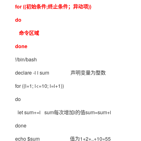
for ((初始条件;终止条件；异动项))
do
命令区域
done
!/bin/bash
declare -i i sum 声明变量为整数
for ((i=1; i<=10; i=i+1))
do
let sum+=i
sum每次增加i的值sum=sum+i
done
echo $sum 值为1+2+..+10=55