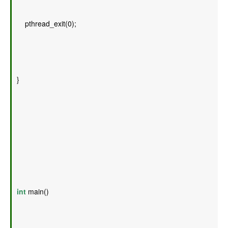
    pthread_exit(0); 
} 
int
 main() 