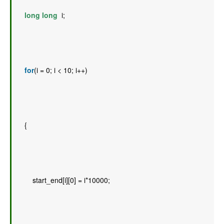
long
long
  i; 
for
(i = 0; i < 10; i++) 
    { 
        start_end[i][0] = i*10000; 