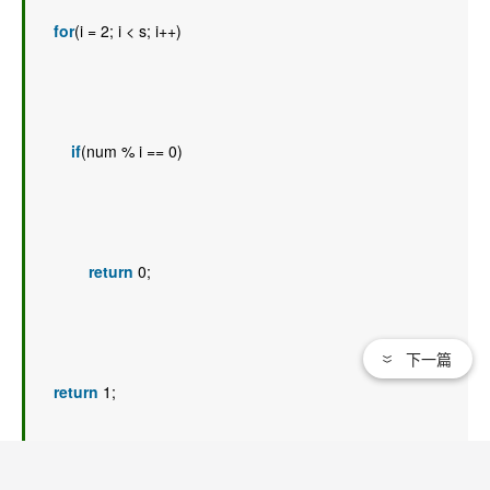
for
(i = 2; i < s; i++) 
if
(num % i == 0) 
return
 0; 
下一篇
return
 1; 