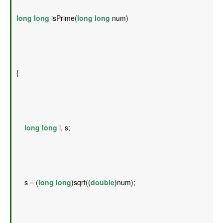
long
long
 isPrime(
long
long
 num) 
{ 
long
long
 i, s; 
    s = (
long
long
)sqrt((
double
)num); 