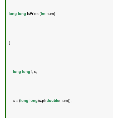
long
long
 isPrime(
int
 num) 
{ 
long
long
 i, s; 
    s = (
long
long
)sqrt(
double
(num)); 