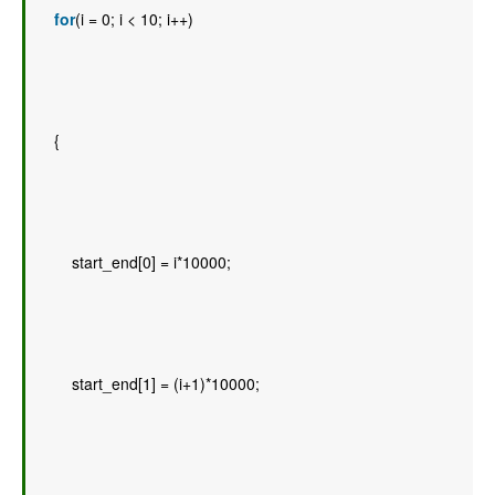
for
(i = 0; i < 10; i++) 
    { 
        start_end[0] = i*10000; 
        start_end[1] = (i+1)*10000; 