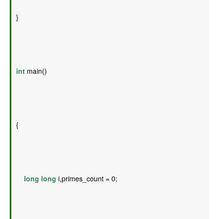
} 
int
 main() 
{ 
long
long
 i,primes_count = 0; 