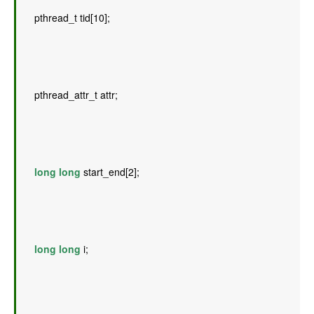
    pthread_t tid[10]; 
    pthread_attr_t attr; 
long
long
 start_end[2]; 
long
long
 i; 