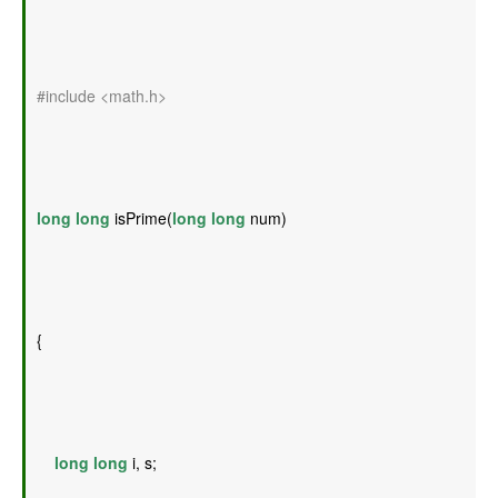
#include <math.h>
long
long
 isPrime(
long
long
 num) 
{ 
long
long
 i, s; 