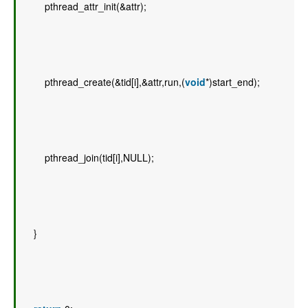
        pthread_attr_init(&attr); 
        pthread_create(&tid[i],&attr,run,(
void
*)start_end); 
        pthread_join(tid[i],NULL); 
    } 