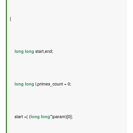
{ 
long
long
 start,end; 
long
long
 i,primes_count = 0; 
    start =( (
long
long
*)param)[0]; 