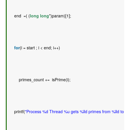
    end  =( (
long
long
*)param)[1]; 
for
(i = start ; i < end; i++) 
        primes_count +=  isPrime(i); 
    printf(
"Process %d Thread %u gets %lld primes from %lld to %ll