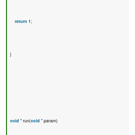
return
 1; 
} 
void
 * run(
void
 * param) 