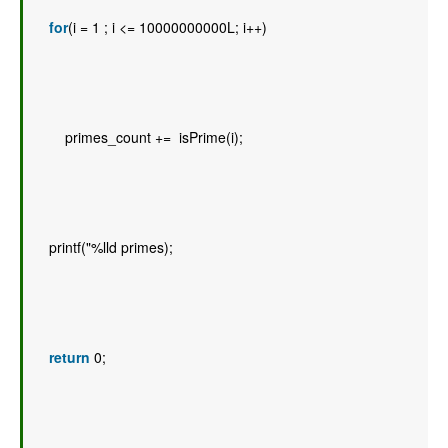
for
(i = 1 ; i <= 10000000000L; i++) 
        primes_count +=  isPrime(i); 
    printf("%lld primes); 
return
 0; 