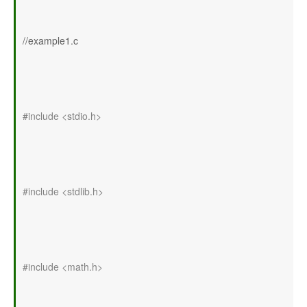
//example1.c
#include <stdio.h>
#include <stdlib.h>
#include <math.h>