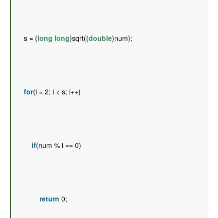
    s = (
long
long
)sqrt((
double
)num); 
for
(i = 2; i < s; i++) 
if
(num % i == 0) 
return
 0; 