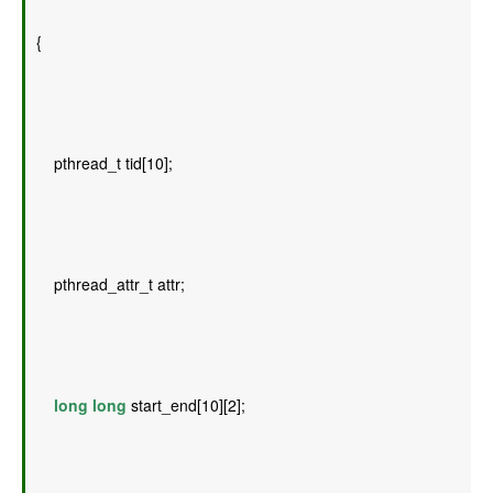
{ 
    pthread_t tid[10]; 
    pthread_attr_t attr; 
long
long
 start_end[10][2]; 