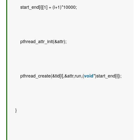
        start_end[i][1] = (i+1)*10000; 
        pthread_attr_init(&attr); 
        pthread_create(&tid[i],&attr,run,(
void
*)start_end[i]); 
    } 