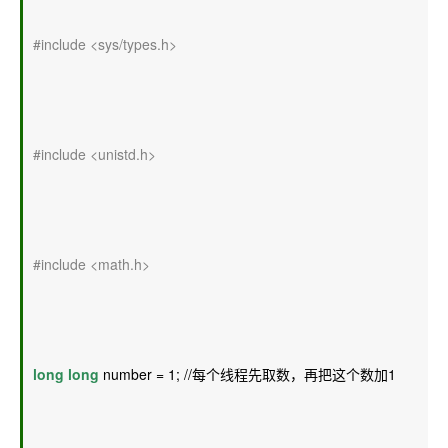
#include <sys/types.h>
#include <unistd.h>
#include <math.h>
long
long
 number = 1; //每个线程先取数，再把这个数加1