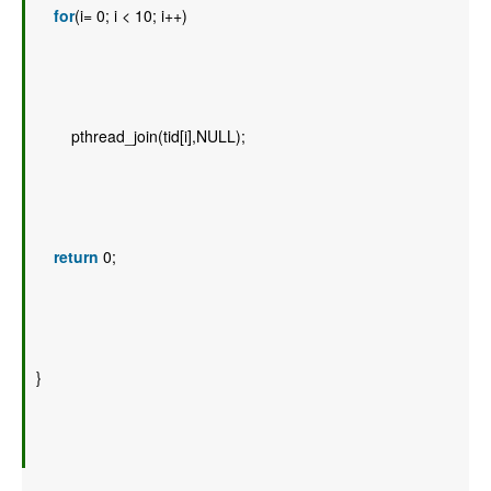
for
(i= 0; i < 10; i++) 
        pthread_join(tid[i],NULL); 
return
 0; 
} 