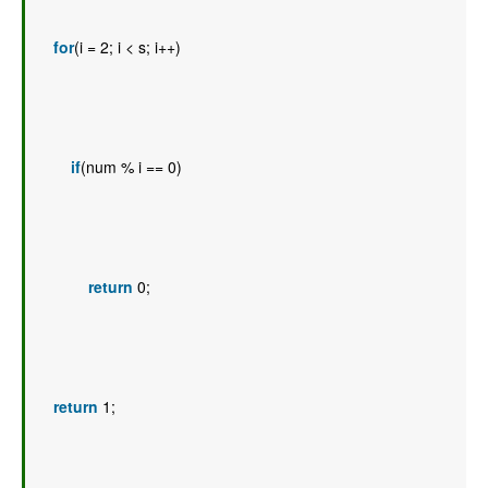
for
(i = 2; i < s; i++) 
if
(num % i == 0) 
return
 0; 
return
 1; 