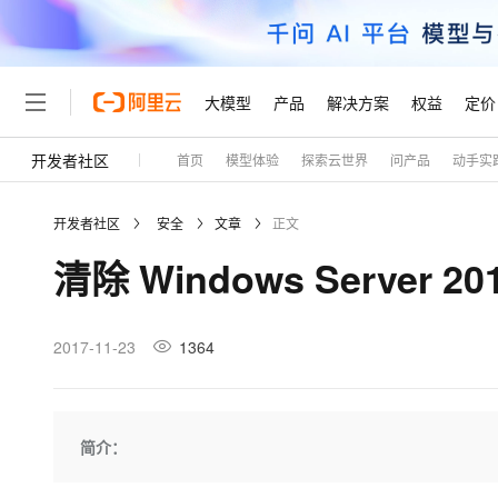
大模型
产品
解决方案
权益
定价
开发者社区
首页
模型体验
探索云世界
问产品
动手实
大模型
产品
解决方案
权益
定价
云市场
伙伴
服务
了解阿里云
精选产品
精选解决方案
普惠上云
产品定价
精选商城
成为销售伙伴
售前咨询
为什么选择阿里云
千问AI平台
开发者社区
安全
文章
正文
了解云产品的定价详情
大模型服务平台百炼
千问办公，解锁你的工作
普惠上云 官方力荐
分销伙伴
在线服务
网站建设
什么是云计算
大
清除 Windows Server 
大模型服务与应用平台
企业级Agent产品，直接
云服务器38元/年起，超
咨询伙伴
多端小程序
技术领先
云上成本管理
售后服务
轻量应用服务器
Agency Agents：拥
官方推荐返现计划
大模型
精选产品
精选解决方案
Salesforce 国际版订阅
稳定可靠
管理和优化成本
推荐新用户得奖励，单订单
销售伙伴合作计划
2017-11-23
1364
自助服务
友盟天域
安全合规
人工智能与机器学习
AI
文本生成
云数据库 RDS
HappyHorse 打造一
云工开物
无影生态合作计划
在线服务
观测云
分析师报告
高校专属算力普惠，学生认
计算
互联网应用开发
Qwen3.8-Max
HOT
Salesforce On Alibaba C
工单服务
Tuya 物联网平台阿里云
研究报告与白皮书
人工智能平台 PAI
快速拥有专属 OpenClaw
简介：
大模
Consulting Partner 合
大数据
容器
智能体时代全能旗舰模型
免费试用
短信专区
一站式AI开发、训练和推
蓝凌 OA
AI 大模型销售与服务生
现代化应用