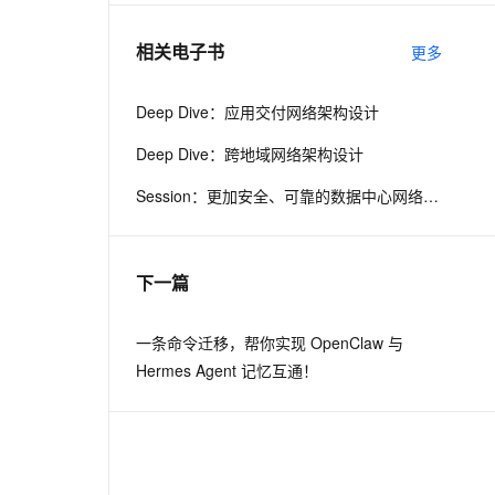
相关电子书
更多
息提取
与 AI 智能体进行实时音视频通话
从文本、图片、视频中提取结构化的属性信息
构建支持视频理解的 AI 音视频实时通话应用
Deep Dive：应用交付网络架构设计
t.diy 一步搞定创意建站
构建大模型应用的安全防护体系
Deep Dive：跨地域网络架构设计
通过自然语言交互简化开发流程,全栈开发支持
通过阿里云安全产品对 AI 应用进行安全防护
Session：更加安全、可靠的数据中心网络产品更新
下一篇
一条命令迁移，帮你实现 OpenClaw 与
Hermes Agent 记忆互通！