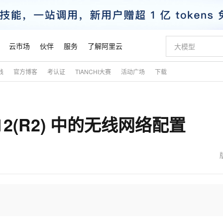
云市场
伙伴
服务
了解阿里云
践
官方博客
考认证
TIANCHI大赛
活动广场
下载
AI 特惠
数据与 API
成为产品伙伴
企业增值服务
最佳实践
价格计算器
AI 场景体
基础软件
产品伙伴合
阿里云认证
市场活动
配置报价
大模型
自助选配和估算价格
新方式
睿译宝，AI翻译排版一步到位
智启 AI 普惠权益
产品生态集成认证中心
企业支持计划
云上春晚
域名与网站
千问官方 MaaS 平台，为开发者和 Agent 而生，新用户赠送 1 亿 + tokens 额度
Qwen Aud
AI Coding
阿里云Maa
2026 阿里云
云服务器 E
为企业打
数据集
Windows
大模型认证
模型
NEW
NEW
2012(R2) 中的无线网络配置
交付可用成果
值低价云产品抢先购
上传文档即自动完成翻译和格式还原
至高享 1亿+免费 tokens，加速 Al 应用落地
提供智能易用的域名与建站服务
智能编程，一键
安全可靠、
产品生态伙伴
专家技术服务
云上奥运之旅
弹性计算合作
阿里云中企出
手机三要素
宝塔 Linux
全部认证
价格优势
有专属领域专家
GLM-5.2：长任务时代开源旗舰模型
阿里云 OPC 创新助力计划
千问大模型
即刻拥有 DeepS
AI 电商营销
对象存储 O
大模型
产品生态伙伴工作台
企业增值服务台
云栖战略参考
云存储合作计
云栖大会
身份实名认证
CentOS
训练营
推动算力普惠，释放技术红利
最高返9万
多领域专家智能体,一键组建 AI 虚拟交付团队
快速构建应用程序和网站，即刻迈出上云第一步
至高百万元 Token 补贴，加速一人公司成长
多元化、高性能、安全可靠的大模型服务
真正可用的 1M 上下文,一次完成代码全链路开发
轻松解锁专属 Dee
从图文生成到
云上的中国
数据库合作计
活动全景
短信
Docker
图片和
站式影视创作平台
Hermes Agent，打造自进化智能体
Token Plan 模型订阅计划
数字证书管理服务（原SSL证书）
5 分钟轻松部署
AI 广告创作
无影云电脑
企业成长
NEW
信息公告
看见新力量
云网络合作计
OCR 文字识别
JAVA
证享300元代金券
可视化编排打通从文字构思到成片全链路闭环
全托管，含MySQL、PostgreSQL、SQL Server、MariaDB多引擎
自主进化，持久记忆，越用越聪明
Qwen3.8-Max 首发尝鲜，限时加量 10 倍，夜间低至2折
实现全站HTTPS，呈现可信的WEB访问
图文、视频一
随时随地安
魔搭 Mode
Kimi-K3
HappyHors
NEW
loud
服务实践
官网公告
金融模力时刻
Salesforce O
版
发票查验
全能环境
Claude Code + GStack 打造工程团队
千问办公，限时限量积分加倍
Qoder
低代码高效构
AI 建站
短信服务
型
NEW
作计划
Kimi 最新旗舰模型，长程编程与推理利器
让文字生成流
计划
创新中心
魔搭 ModelSc
健康状态
理服务
让AI从“聊天伙伴”进化为能干活的“数字员工”
安装技能 GStack，拥有专属 AI 工程团队
你的AI工作搭子，覆盖日常办公高频场景
面向真实软件的智能体编程平台
0 代码专业建
客户案例
天气预报查询
操作系统
态合作计划