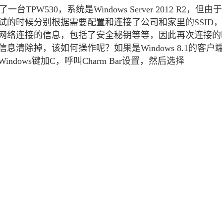
Deepseek-v4-pro
HappyHors
同享
万小智 AI 建站低至 15元/月
Qoder CN
AI 短剧/漫剧
云原生数据库 
30，系统是Windows Server 2012 R2，但由
快递物流查询
WordPress
成为服务伙
高校合作
点，立即开启云上创新
覆盖公网/内网、递归/权威、移动APP等全场景解析服务
送.CN域名，送备案服务码
基于千问大模型等，支持代码智能生成、研发智能问答
AI助力短剧
态智能体模型
旗舰 MoE 大模型，百万上下文与顶尖推理能力
图生视频，流
的时候分别根据需要配置和连接了公司和家里的SSID
Ubuntu
服务生态伙伴
云工开物
网络连接的信息，包括了安全秘钥等等，因此再次连接的
企业应用
Works
Night Plan 支持 Qwen 3.8-Max
云原生大数据计算服务 MaxCompute
AI 办公
容器服务 Kub
NEW
GLM-5.2
Wan2.7-T
Red Hat
清除掉，该如何操作呢？如果是Windows 8.1的客户
30+ 款产品免费体验
Data Agent 驱动的一站式 Data+AI 开发治理平台
夜间 5 折，Qwen/Meoo/TokenPlan 客户专享
面向分析的企业级SaaS模式云数据仓库
AI智能应用
提供一站式管
科研合作
视觉 Coding、空间感知、多模态思考等全面升级
1M上下文，专为长程任务能力而生
ERP
ndows键加C，呼叫Charm Bar设置，然后选择
堂（旗舰版）
SUSE
智能客服
CRM
防护产品
2个月
自动承接线索
建站小程序
OA 办公系统
AI 应用构建
大模型原生
力提升
财税管理
模板建站
Qoder
大模型服务平台百炼-应用模版
HOT
NEW
面向真实软件
个人版上线、团队版降价；千问3.8-Max首发发尝鲜
丰富多元化的应用模版和解决方案
400电话
定制建站
万有无界
大模型服务平台百炼-智能体
方案
广告营销
模板小程序
的模型效果
灵活可视化地构建企业级 Agent
定制小程序
秒悟
人工智能平台 PAI
APP 开发
云端极速 AI 
新一代 AI 视频生成模型，深度适配广告营销等场景
AI Native 的算法工程平台，一站式完成建模、训练、推理服务部署
建站系统