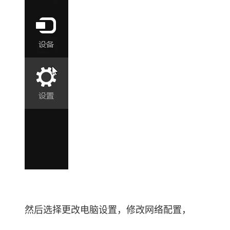
大模型解决方案
迁移与运维管理
快速部署 Dify，高效搭建 
专有云
10 分钟在聊天系统中增加
然后选择更改电脑设置，修改网络配置，