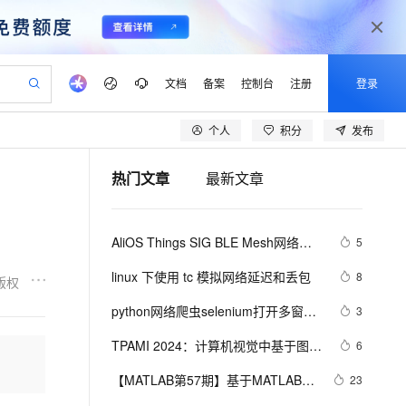
文档
备案
控制台
注册
登录
个人
积分
发布
验
作计划
器
AI 活动
专业服务
服务伙伴合作计划
开发者社区
加入我们
产品动态
服务平台百炼
阿里云 OPC 创新助力计划
热门文章
最新文章
一站式生成采购清单，支持单品或批量购买
io：打造专属 AI 语音助手
S产品伙伴计划（繁花）
峰会
CS
造的大模型服务与应用开发平台
一句话生成原生可编辑精美 PPT 文稿
AI 生产力先锋
Al MaaS 服务伙伴赋能合作
域名
博文
Careers
至高可申请百万元
Qwen3.8-Max 模型上线
开启高性价比 AI 编程新体验
弹性可伸缩的云计算服务
Qwen-Audio-3.0-Realtime 端到端实时语音角色扮演
输入一句话想法, 轻松生成专业的 PPT
先锋实践拓展 AI 生产力的边界
Token 补贴，五大权
计划
海大会
伙伴信用分合作计划
商标
问答
社会招聘
AliOS Things SIG BLE Mesh网络的
5
益加速 OPC 成功
eek-V4-Pro
SS
一键部署幻兽帕鲁游戏服务器
飞天发布时刻
HOT
Open Search 向量检索版支
划
备案
电子书
校园招聘
介绍和搭建
pSeek-V4-Pro
视频创作，一键激活电商全链路生产力
稳定、安全、高性价比、高性能的云存储服务
一键购买专属联机服务器，轻松开启游戏
所见，即是所愿
持视频检索 Pipeline 功能
更多支持
linux 下使用 tc 模拟网络延迟和丢包
8
版权
划
公司注册
镜像站
视频生成
语音识别与合成
专属 QwenPaw
漫剧工坊：一站式动画创作平台
AI 实训营
HOT
应用身份服务 (IDaaS)
python网络爬虫selenium打开多窗口
3
合作伙伴培训与认证
划
上云迁移
站生成，高效打造优质广告素材
全接入的云上超级电脑
从聊天伙伴进化为能主动干活的本地数字员工
快速生产连贯的高质量长漫剧
从基础到进阶，Agent 创客手把手教你
OpenClaw 管理能力上线
与切换页面
lScope
我要反馈
e-1.1-T2V
Qwen3-TTS-Flash
TPAMI 2024：计算机视觉中基于图神
6
查询合作伙伴
n Alibaba Cloud ISV 合作
代维服务
建企业门户网站
10 分钟搭建微信、支付宝小程序
MaxCompute MaxFrame 提
经网络和图Transformers的方法和最
畅细腻的高质量视频
离线语音合成大模型，多语言方言自适应，低延迟高稳定
创新加速
【MATLAB第57期】基于MATLAB的
ope
登录合作伙伴管理后台
23
我要建议
站，无忧落地极速上线
以可视化方式快速构建移动和 PC 门户网站
国内短信简单易用，安全可靠，秒级触达，全球覆盖200+国家和地区。
高效部署网站，快速应用到小程序
供自动弹性内存功能
新进展
双隐含层BP神经网络回归预测模型