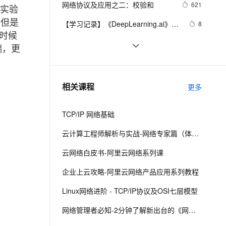
安全
网络协议及应用之二：校验和
我要投诉
e-1.1-I2V
Cosyvoice-V3-Flash
621
PolarDB
上云场景组合购
Milvus 弹性伸缩功能新增节
于实验
（无工具箱版本及工具箱版本对比）
伴
漫剧创作，剧本、分镜、视频高效生成
100%兼容MySQL、PostgreSQL，兼容Oracle，支持集中和分布式
覆盖90%+业务场景，专享组合折扣价
点支持范围
畅自然，细节丰富
高表现力语音合成大模型，语音克隆听感自然
，但是
VPN
【学习记录】《DeepLearning.ai》第
8
时候
十课：卷积神经网络(Convolutional 
ernetes 版 ACK
云聚AI 严选权益
AI 原生数据库服务发布
SSL 证书
网络编程socket
7
2V
Fun-ASR
Neural Networks)
端，更
，一键激活高效办公新体验
理容器应用的 K8s 服务
精选AI产品，从模型到应用全链提效
Agent 数据网关
文戏情感细腻自然，动作戏激烈拳拳到肉，实现更强表演能力
支持中英文自由切换，具备更强的噪声鲁棒性
堡垒机
27、深入理解计算机系统笔记，网络
4
AI 用量加速计划
云原生数据库 PolarDB
编程
防火墙
、识别商机，让客服更高效、服务更出色。
深入理解深度学习中的卷积神经网络
新老同享，达量后返
Agentic Database 发布
3
相关课程
更多
（CNN）：从原理到实践
主机安全
应用
TCP/IP 网络基础
千问办公
NEW
AI 应用及服务市场
的智能体编程平台
一站式AI生产力平台
云计算工程师解析与实战-网络专家篇（体验版）
AI 应用
伶鹊
云网络白皮书-阿里云网络系列课
企业级人与Agent协作平台，接入和调度多个数字员工
智能客服平台，对话机器人、对话分析、智能外呼
大模型
企业上云攻略-阿里云网络产品应用系列教程
大模型服务平台百炼 - 全妙
自然语言处理
Linux网络进阶 - TCP/IP协议及OSI七层模型
应用创作平台
多模态内容创作工具，已接入 DeepSeek
数据标注
网络管理者必知-2分钟了解新出台的《网络安全法》
机器学习