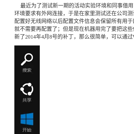
存储
天池大赛
Qwen3.7-Plus
云解析DNS
解决方案免费试用 新老
最近为了测试新一期的活动实验环境和同事借用了一台TPW5
电子合同
最高领取价值200元试用
能看、能想、能动手的多模
安全
网络与CDN
环境要求有外网连接，于是在家里测试还在公司测试
AI 算法大赛
畅捷通
配置好无线网络以后配置文件信息会保留所有用于
大数据开发治理平台 Data
AI 产品 免费试用
网络
安全
云开发大赛
Qwen3-VL-Plus
Tableau 订阅
就不需要再配置了；但是现在机器用完了要把这些信息
1亿+ 大模型 tokens 和 
可观测
入门学习赛
新了2014年4月8号的补丁，那么很简单，可以通过Wi
中间件
AI空中课堂在线直播课
云防火墙
140+云产品 免费试用
上云与迁云
云原生的云上边界网络安全
产品新客免费试用，最长1
数据库
生态解决方案
大模型服务
企业出海
大模型ACA认证体验
大数据计算
助力企业全员 AI 认知与能
行业生态解决方案
千问AI平台-Token Plan
政企业务
媒体服务
开发者生态解决方案
企业服务与云通信
千问AI平台-模型体验
AI 开发和 AI 应用解决
在线体验全尺寸、多种模态
域名与网站
Happy 系列大模型
终端用户计算
Serverless
开发工具