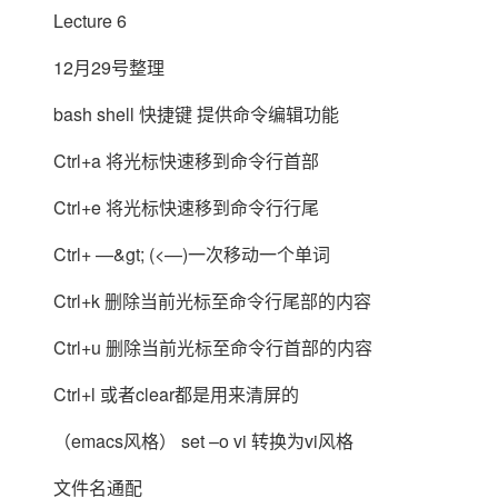
存储
天池大赛
Qwen3.7-Plus
云解析DNS
解决方案免费试用 新老
Lecture 6
电子合同
最高领取价值200元试用
能看、能想、能动手的多模
安全
网络与CDN
AI 算法大赛
畅捷通
12月29号整理
大数据开发治理平台 Data
AI 产品 免费试用
网络
安全
云开发大赛
Qwen3-VL-Plus
Tableau 订阅
1亿+ 大模型 tokens 和 
bash shell 快捷键 提供命令编辑功能
可观测
入门学习赛
中间件
AI空中课堂在线直播课
云防火墙
140+云产品 免费试用
Ctrl+a 将光标快速移到命令行首部
上云与迁云
云原生的云上边界网络安全
产品新客免费试用，最长1
数据库
生态解决方案
Ctrl+e 将光标快速移到命令行行尾
大模型服务
企业出海
大模型ACA认证体验
大数据计算
助力企业全员 AI 认知与能
行业生态解决方案
Ctrl+ —&gt; (<—)一次移动一个单词
千问AI平台-Token Plan
政企业务
媒体服务
开发者生态解决方案
Ctrl+k 删除当前光标至命令行尾部的内容
企业服务与云通信
千问AI平台-模型体验
AI 开发和 AI 应用解决
Ctrl+u 删除当前光标至命令行首部的内容
在线体验全尺寸、多种模态
域名与网站
Ctrl+l 或者clear都是用来清屏的
Happy 系列大模型
终端用户计算
（emacs风格） set –o vi 转换为vi风格
Serverless
文件名通配
开发工具