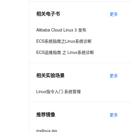
相关电子书
更多
息提取
与 AI 智能体进行实时音视频通话
从文本、图片、视频中提取结构化的属性信息
构建支持视频理解的 AI 音视频实时通话应用
Alibaba Cloud Linux 3 发布
t.diy 一步搞定创意建站
构建大模型应用的安全防护体系
ECS系统指南之Linux系统诊断
通过自然语言交互简化开发流程,全栈开发支持
通过阿里云安全产品对 AI 应用进行安全防护
ECS运维指南 之 Linux系统诊断
相关实验场景
更多
Linux指令入门-系统管理
推荐镜像
更多
mxlinux-iso