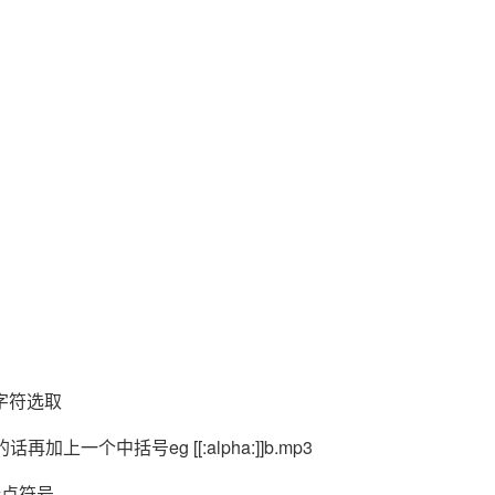
AI 应用
10分钟微调：让0.6B模型媲美235B模
多模态数据信
型
依托云原生高可用架构,实现Dify私有化部署
用1%尺寸在特定领域达到大模型90%以上效果
一个 AI 助手
超强辅助，Bol
即刻拥有 DeepSeek-R1 满血版
在企业官网、通讯软件中为客户提供 AI 客服
多种方案随心选，轻松解锁专属 DeepSeek
字符选取
的话再加上一个中括号eg [[:alpha:]]b.mp3
:]标点符号