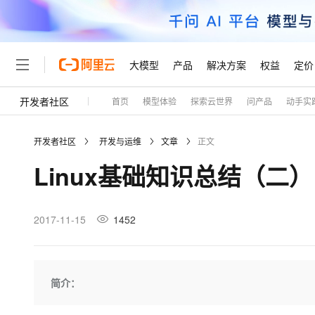
大模型
产品
解决方案
权益
定价
开发者社区
首页
模型体验
探索云世界
问产品
动手实
大模型
产品
解决方案
权益
定价
云市场
伙伴
服务
了解阿里云
精选产品
精选解决方案
普惠上云
产品定价
精选商城
成为销售伙伴
售前咨询
为什么选择阿里云
千问AI平台
开发者社区
开发与运维
文章
正文
了解云产品的定价详情
大模型服务平台百炼
千问办公，解锁你的工作
普惠上云 官方力荐
分销伙伴
在线服务
网站建设
什么是云计算
大
Linux基础知识总结（二）
大模型服务与应用平台
企业级Agent产品，直接
云服务器38元/年起，超
咨询伙伴
多端小程序
技术领先
云上成本管理
售后服务
轻量应用服务器
Agency Agents：拥
官方推荐返现计划
大模型
精选产品
精选解决方案
Salesforce 国际版订阅
稳定可靠
管理和优化成本
推荐新用户得奖励，单订单
销售伙伴合作计划
2017-11-15
1452
自助服务
友盟天域
安全合规
人工智能与机器学习
AI
文本生成
云数据库 RDS
HappyHorse 打造一
云工开物
无影生态合作计划
在线服务
观测云
分析师报告
高校专属算力普惠，学生认
计算
互联网应用开发
Qwen3.8-Max
HOT
Salesforce On Alibaba C
工单服务
Tuya 物联网平台阿里云
研究报告与白皮书
人工智能平台 PAI
快速拥有专属 OpenClaw
简介：
大模
Consulting Partner 合
大数据
容器
智能体时代全能旗舰模型
免费试用
短信专区
一站式AI开发、训练和推
蓝凌 OA
AI 大模型销售与服务生
现代化应用