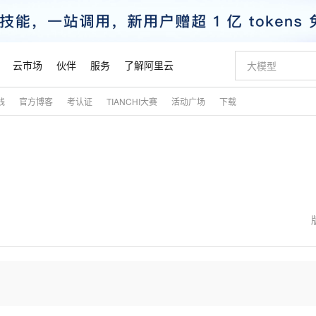
云市场
伙伴
服务
了解阿里云
践
官方博客
考认证
TIANCHI大赛
活动广场
下载
AI 特惠
数据与 API
成为产品伙伴
企业增值服务
最佳实践
价格计算器
AI 场景体
基础软件
产品伙伴合
阿里云认证
市场活动
配置报价
大模型
自助选配和估算价格
新方式
睿译宝，AI翻译排版一步到位
智启 AI 普惠权益
产品生态集成认证中心
企业支持计划
云上春晚
域名与网站
千问官方 MaaS 平台，为开发者和 Agent 而生，新用户赠送 1 亿 + tokens 额度
AI Coding
阿里云Maa
2026 阿里云
云服务器 E
为企业打
数据集
Windows
大模型认证
模型
NEW
交付可用成果
值低价云产品抢先购
上传文档即自动完成翻译和格式还原
至高享 1亿+免费 tokens，加速 Al 应用落地
提供智能易用的域名与建站服务
智能编程，一键
安全可靠、
产品生态伙伴
专家技术服务
云上奥运之旅
弹性计算合作
阿里云中企出
手机三要素
宝塔 Linux
全部认证
价格优势
有专属领域专家
GLM-5.2：长任务时代开源旗舰模型
阿里云 OPC 创新助力计划
千问大模型
即刻拥有 DeepS
AI 电商营销
对象存储 O
大模型
产品生态伙伴工作台
企业增值服务台
云栖战略参考
云存储合作计
云栖大会
身份实名认证
CentOS
训练营
推动算力普惠，释放技术红利
最高返9万
多领域专家智能体,一键组建 AI 虚拟交付团队
快速构建应用程序和网站，即刻迈出上云第一步
至高百万元 Token 补贴，加速一人公司成长
多元化、高性能、安全可靠的大模型服务
真正可用的 1M 上下文,一次完成代码全链路开发
轻松解锁专属 Dee
从图文生成到
云上的中国
数据库合作计
活动全景
短信
Docker
图片和
站式影视创作平台
Hermes Agent，打造自进化智能体
Token Plan 模型订阅计划
数字证书管理服务（原SSL证书）
5 分钟轻松部署
AI 广告创作
无影云电脑
企业成长
NEW
信息公告
看见新力量
云网络合作计
OCR 文字识别
JAVA
证享300元代金券
可视化编排打通从文字构思到成片全链路闭环
全托管，含MySQL、PostgreSQL、SQL Server、MariaDB多引擎
自主进化，持久记忆，越用越聪明
Qwen3.8-Max 首发尝鲜，限时加量 10 倍，夜间低至2折
实现全站HTTPS，呈现可信的WEB访问
图文、视频一
随时随地安
魔搭 Mode
Kimi-K3
HappyHors
NEW
loud
服务实践
官网公告
金融模力时刻
Salesforce O
版
发票查验
全能环境
Claude Code + GStack 打造工程团队
千问办公，限时限量积分加倍
Qoder
低代码高效构
AI 建站
短信服务
型
NEW
作计划
Kimi 最新旗舰模型，长程编程与推理利器
让文字生成流
计划
创新中心
魔搭 ModelSc
健康状态
理服务
让AI从“聊天伙伴”进化为能干活的“数字员工”
安装技能 GStack，拥有专属 AI 工程团队
你的AI工作搭子，覆盖日常办公高频场景
面向真实软件的智能体编程平台
0 代码专业建
客户案例
天气预报查询
操作系统
态合作计划