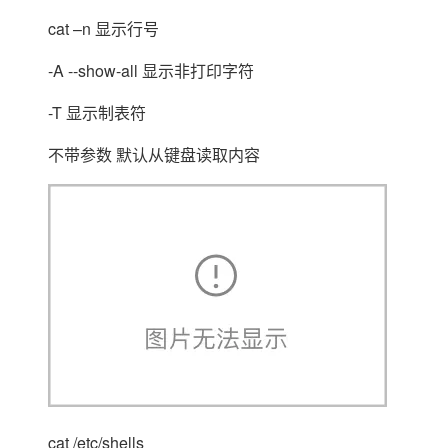
cat –n 显示行号
-A --show-all 显示非打印字符
-T 显示制表符
不带参数 默认从键盘读取内容
cat /etc/shells