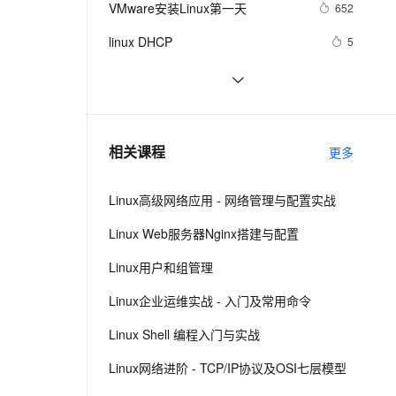
安全
VMware安装Linux第一天
我要投诉
e-1.1-I2V
Cosyvoice-V3-Flash
652
PolarDB
上云场景组合购
Milvus 弹性伸缩功能新增节
伴
漫剧创作，剧本、分镜、视频高效生成
100%兼容MySQL、PostgreSQL，兼容Oracle，支持集中和分布式
覆盖90%+业务场景，专享组合折扣价
点支持范围
畅自然，细节丰富
高表现力语音合成大模型，语音克隆听感自然
VPN
linux DHCP
5
ernetes 版 ACK
云聚AI 严选权益
AI 原生数据库服务发布
SSL 证书
Linux系统命令归纳
7
2V
Fun-ASR
，一键激活高效办公新体验
理容器应用的 K8s 服务
精选AI产品，从模型到应用全链提效
Agent 数据网关
文戏情感细腻自然，动作戏激烈拳拳到肉，实现更强表演能力
支持中英文自由切换，具备更强的噪声鲁棒性
堡垒机
Damn Vulnerable Linux
9
AI 用量加速计划
云原生数据库 PolarDB
防火墙
、识别商机，让客服更高效、服务更出色。
每日一个计算机小知识：Linux
新老同享，达量后返
Agentic Database 发布
7
相关课程
更多
主机安全
应用
Linux高级网络应用 - 网络管理与配置实战
千问办公
NEW
AI 应用及服务市场
的智能体编程平台
一站式AI生产力平台
Linux Web服务器Nginx搭建与配置
AI 应用
伶鹊
Linux用户和组管理
企业级人与Agent协作平台，接入和调度多个数字员工
智能客服平台，对话机器人、对话分析、智能外呼
大模型
Linux企业运维实战 - 入门及常用命令
大模型服务平台百炼 - 全妙
自然语言处理
Linux Shell 编程入门与实战
应用创作平台
多模态内容创作工具，已接入 DeepSeek
数据标注
Linux网络进阶 - TCP/IP协议及OSI七层模型
机器学习