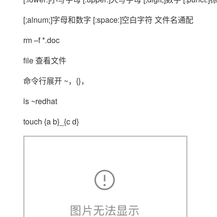
[;alnum;]字母和数字 [:space:]空白字符 文件名通配
rm –f *.doc
file 查看文件
命令行展开 ~，{}，
ls ~redhat
touch {a b}_{c d}