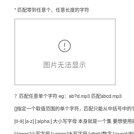
大模型解决方案
* 匹配零到任意个、任意长度的字符
迁移与运维管理
快速部署 Dify，高效搭建 
专有云
10 分钟在聊天系统中增加
？匹配任意单个字符 eg：ab?d.mp3 匹配abcd.mp3
[]指定一个取值范围的单个字符，匹配只能从中括号中的
[0-9] [a-z] [:alpha:] 大小写字母 本身就是一个集 要想使用
[:lower:]小写字母 [:upper:]大写字母 [;digit;]数字 [:punct