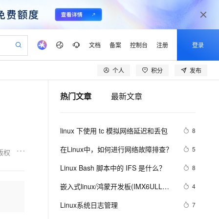
文档
备案
控制台
注册
登录
个人
积分
发布
验
作计划
器
AI 活动
专业服务
服务伙伴合作计划
开发者社区
加入我们
产品动态
服务平台百炼
阿里云 OPC 创新助力计划
热门文章
最新文章
一站式生成采购清单，支持单品或批量购买
S产品伙伴计划（繁花）
峰会
CS
造的大模型服务与应用开发平台
Qwen Audio：打造专属 AI 语音助手
一句话生成原生可编辑精美 PPT 文稿
AI 生产力先锋
Al MaaS 服务伙伴赋能合作
域名
博文
Careers
NEW
至高可申请百万元
Qwen3.8-Max 模型上线
开启高性价比 AI 编程新体验
弹性可伸缩的云计算服务
Qwen-Audio-3.0-Realtime 端到端实时语音角色扮演
输入一句话想法, 轻松生成专业的 PPT
先锋实践拓展 AI 生产力的边界
Token 补贴，五大权
计划
海大会
伙伴信用分合作计划
商标
问答
社会招聘
linux 下使用 tc 模拟网络延迟和丢包
8
益加速 OPC 成功
eek-V4-Pro
SS
一键部署幻兽帕鲁游戏服务器
飞天发布时刻
HOT
Open Search 向量检索版支
划
备案
电子书
校园招聘
pSeek-V4-Pro
视频创作，一键激活电商全链路生产力
稳定、安全、高性价比、高性能的云存储服务
一键购买专属联机服务器，轻松开启游戏
所见，即是所愿
持视频检索 Pipeline 功能
更多支持
在Linux中，如何进行网络故障排查？ 
5
版权
划
公司注册
镜像站
视频生成
语音识别与合成
专属 QwenPaw
漫剧工坊：一站式动画创作平台
AI 实训营
HOT
应用身份服务 (IDaaS)
Linux Bash 脚本中的 IFS 是什么？
8
合作伙伴培训与认证
划
上云迁移
站生成，高效打造优质广告素材
全接入的云上超级电脑
从聊天伙伴进化为能主动干活的本地数字员工
快速生产连贯的高质量长漫剧
从基础到进阶，Agent 创客手把手教你
OpenClaw 管理能力上线
lScope
我要反馈
e-1.1-T2V
Qwen3-TTS-Flash
嵌入式linux/鸿蒙开发板(IMX6ULL）
4
查询合作伙伴
n Alibaba Cloud ISV 合作
代维服务
建企业门户网站
10 分钟搭建微信、支付宝小程序
MaxCompute MaxFrame 提
开发（三十四）Linux系统对中断的处
畅细腻的高质量视频
离线语音合成大模型，多语言方言自适应，低延迟高稳定
创新加速
Linux系统日志管理
ope
登录合作伙伴管理后台
7
我要建议
站，无忧落地极速上线
以可视化方式快速构建移动和 PC 门户网站
国内短信简单易用，安全可靠，秒级触达，全球覆盖200+国家和地区。
高效部署网站，快速应用到小程序
供自动弹性内存功能
理（下）