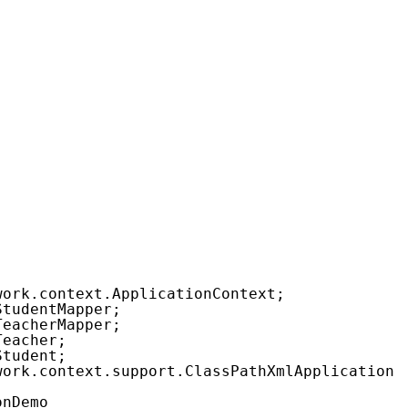
work.context.ApplicationContext;
StudentMapper;
TeacherMapper;
Teacher;
Student;
work.context.support.ClassPathXmlApplicationC
onDemo