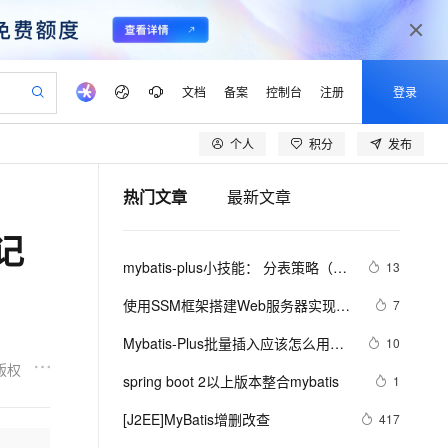
文档
备案
控制台
注册
登录
个人
积分
发布
验
作计划
器
AI 活动
专业服务
服务伙伴合作计划
开发者社区
加入我们
产品动态
服务平台百炼
阿里云 OPC 创新助力计划
热门文章
最新文章
一站式生成采购清单，支持单品或批量购买
io：打造专属 AI 语音助手
S产品伙伴计划（繁花）
峰会
CS
造的大模型服务与应用开发平台
一句话生成原生可编辑精美 PPT 文稿
AI 生产力先锋
Al MaaS 服务伙伴赋能合作
域名
博文
Careers
至高可申请百万元
Qwen3.8-Max 模型上线
记
开启高性价比 AI 编程新体验
弹性可伸缩的云计算服务
Qwen-Audio-3.0-Realtime 端到端实时语音角色扮演
输入一句话想法, 轻松生成专业的 PPT
先锋实践拓展 AI 生产力的边界
Token 补贴，五大权
计划
海大会
伙伴信用分合作计划
商标
问答
社会招聘
mybatis-plus小技能： 分表策略（按
13
益加速 OPC 成功
eek-V4-Pro
SS
一键部署幻兽帕鲁游戏服务器
飞天发布时刻
HOT
Open Search 向量检索版支
划
备案
电子书
校园招聘
年分表和按月分表）
pSeek-V4-Pro
视频创作，一键激活电商全链路生产力
稳定、安全、高性价比、高性能的云存储服务
一键购买专属联机服务器，轻松开启游戏
所见，即是所愿
持视频检索 Pipeline 功能
更多支持
使用SSM框架搭建Web服务器实现登
7
划
公司注册
镜像站
视频生成
语音识别与合成
录功能(Spring+SpringMVC+Mybatis)
专属 QwenPaw
漫剧工坊：一站式动画创作平台
AI 实训营
HOT
应用身份服务 (IDaaS)
Mybatis-Plus批量插入应该怎么用
10
合作伙伴培训与认证
划
上云迁移
站生成，高效打造优质广告素材
全接入的云上超级电脑
从聊天伙伴进化为能主动干活的本地数字员工
快速生产连贯的高质量长漫剧
从基础到进阶，Agent 创客手把手教你
OpenClaw 管理能力上线
（下）
版权
lScope
我要反馈
e-1.1-T2V
Qwen3-TTS-Flash
spring boot 2以上版本整合mybatis
1
查询合作伙伴
n Alibaba Cloud ISV 合作
代维服务
建企业门户网站
10 分钟搭建微信、支付宝小程序
MaxCompute MaxFrame 提
畅细腻的高质量视频
离线语音合成大模型，多语言方言自适应，低延迟高稳定
创新加速
[J2EE]MyBatis增删改查
ope
登录合作伙伴管理后台
417
我要建议
站，无忧落地极速上线
以可视化方式快速构建移动和 PC 门户网站
国内短信简单易用，安全可靠，秒级触达，全球覆盖200+国家和地区。
高效部署网站，快速应用到小程序
供自动弹性内存功能