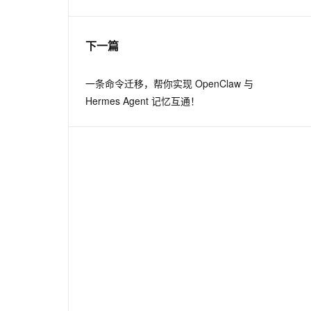
息提取
与 AI 智能体进行实时音视频通话
下一篇
从文本、图片、视频中提取结构化的属性信息
构建支持视频理解的 AI 音视频实时通话应用
t.diy 一步搞定创意建站
构建大模型应用的安全防护体系
一条命令迁移，帮你实现 OpenClaw 与
通过自然语言交互简化开发流程,全栈开发支持
通过阿里云安全产品对 AI 应用进行安全防护
Hermes Agent 记忆互通！