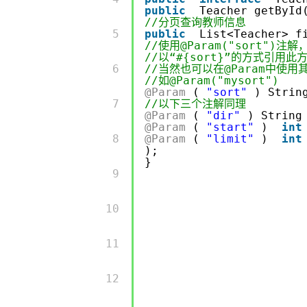
大模型解决方案
public
Teacher getById
//分页查询教师信息
迁移与运维管理
         5 

public
List<Teacher> f
快速部署 Dify，高效搭建 
//使用@Param("sort")注
专有云
//以“#{sort}”的方式引用此
         6 

//当然也可以在@Param中使用
10 分钟在聊天系统中增加
//如@Param("mysort")
@Param
(
"sort"
) Strin
         7 

//以下三个注解同理
@Param
(
"dir"
) Strin
@Param
(
"start"
)
int
         8 

@Param
(
"limit"
)
int
);
}
         9 

         10 

         11 

         12 
