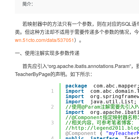
存储
天池大赛
Qwen3.7-Plus
简介：
云解析DNS
解决方案免费试用 新老
电子合同
最高领取价值200元试用
能看、能想、能动手的多模
安全
网络与CDN
AI 算法大赛
畅捷通
若映射器中的方法只有一个参数，则在对应的SQL语句
大数据开发治理平台 Data
AI 产品 免费试用
网络
安全
云开发大赛
Qwen3-VL-Plus
Tableau 订阅
1亿+ 大模型 tokens 和 
类。但这种方法却不适用于需要传递多个参数的情况，今
可观测
入门学习赛
中间件
wn.51cto.com/data/537051
）。
AI空中课堂在线直播课
云防火墙
140+云产品 免费试用
上云与迁云
云原生的云上边界网络安全
产品新客免费试用，最长1
数据库
一、使用注解实现多参数传递
生态解决方案
大模型服务
企业出海
大模型ACA认证体验
大数据计算
首先应引入“org.apache.ibatis.annotations.P
助力企业全员 AI 认知与能
行业生态解决方案
千问AI平台-Token Plan
TeacherByPage的声明。如下所示：
政企业务
媒体服务
开发者生态解决方案
package
com.abc.mapper
企业服务与云通信
         1 

import
com.abc.domain.
千问AI平台-模型体验
AI 开发和 AI 应用解决
import
org.springframe
在线体验全尺寸、多种模态
域名与网站
import
java.util.List;
         2 

//使用@Param注解需要先引入Pa
Happy 系列大模型
import
org.apache.ibat
终端用户计算
//@Component指定映射器名称为
         3 

//相关内容，可参考笔者博客：
Serverless
//http://legend2011.blo
@Component
(
"myTeacher
开发工具
         4 

public
interface
Teac