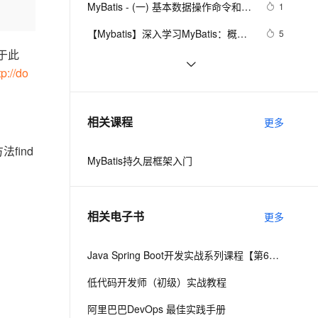
安全
MyBatis - (一) 基本数据操作命令和简
我要投诉
e-1.1-I2V
Cosyvoice-V3-Flash
1
PolarDB
上云场景组合购
Milvus 弹性伸缩功能新增节
伴
单映射
漫剧创作，剧本、分镜、视频高效生成
100%兼容MySQL、PostgreSQL，兼容Oracle，支持集中和分布式
覆盖90%+业务场景，专享组合折扣价
点支持范围
畅自然，细节丰富
高表现力语音合成大模型，语音克隆听感自然
VPN
【Mybatis】深入学习MyBatis：概
5
述、主要特性以及配置与映射
于此
ernetes 版 ACK
云聚AI 严选权益
AI 原生数据库服务发布
SSL 证书
实现Spring Boot与MyBatis结合进行
8
2V
Fun-ASR
，一键激活高效办公新体验
理容器应用的 K8s 服务
精选AI产品，从模型到应用全链提效
Agent 数据网关
tp://do
数据库历史数据的定时迁移
文戏情感细腻自然，动作戏激烈拳拳到肉，实现更强表演能力
支持中英文自由切换，具备更强的噪声鲁棒性
堡垒机
Mybatis Plus | 快速入门
8
AI 用量加速计划
云原生数据库 PolarDB
防火墙
、识别商机，让客服更高效、服务更出色。
SSM Mybatis 批量插入 采用分批处理
新老同享，达量后返
Agentic Database 发布
3
相关课程
更多
一次500条
主机安全
应用
法find
MyBatis持久层框架入门
千问办公
NEW
AI 应用及服务市场
的智能体编程平台
一站式AI生产力平台
AI 应用
伶鹊
相关电子书
更多
企业级人与Agent协作平台，接入和调度多个数字员工
智能客服平台，对话机器人、对话分析、智能外呼
大模型
大模型服务平台百炼 - 全妙
Java Spring Boot开发实战系列课程【第6讲】：Spring Boot 2.0实战MyBatis与优化(Java面试题)
自然语言处理
应用创作平台
多模态内容创作工具，已接入 DeepSeek
低代码开发师（初级）实战教程
数据标注
机器学习
阿里巴巴DevOps 最佳实践手册