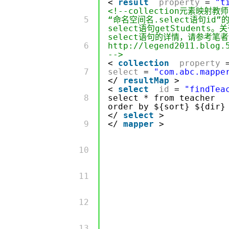
<
result
property
=
"t
<!--collection元素映
         5 

“命名空间名.select语句id”的
select语句getStudents
select语句的详情，请参考笔
         6 

http://legend2011.blog.
-->
<
collection
property
         7 

select
=
"com.abc.mappe
</
resultMap
>
<
select
id
=
"findTea
         8 

select * from teacher
order by ${sort} ${dir}
</
select
>
         9 

</
mapper
>
         10 

         11 

         12 

         13 
