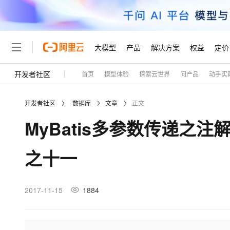
大模型
产品
解决方案
权益
定价
开发者社区
首页
模型体验
探索云世界
问产品
动手实
大模型
产品
解决方案
权益
定价
云市场
伙伴
服务
了解阿里云
精选产品
精选解决方案
普惠上云
产品定价
精选商城
成为销售伙伴
售前咨询
为什么选择阿里云
千问AI平台
开发者社区
数据库
文章
正文
了解云产品的定价详情
大模型服务平台百炼
千问办公，解锁你的工作
普惠上云 官方力荐
分销伙伴
在线服务
网站建设
什么是云计算
大
MyBatis多参数传递之注
大模型服务与应用平台
企业级Agent产品，直接
云服务器38元/年起，超
咨询伙伴
多端小程序
技术领先
云上成本管理
售后服务
轻量应用服务器
Agency Agents：拥
官方推荐返现计划
大模型
精选产品
精选解决方案
Salesforce 国际版订阅
稳定可靠
之十一
管理和优化成本
推荐新用户得奖励，单订单
销售伙伴合作计划
自助服务
友盟天域
安全合规
人工智能与机器学习
AI
文本生成
云数据库 RDS
HappyHorse 打造一
云工开物
无影生态合作计划
在线服务
观测云
分析师报告
高校专属算力普惠，学生认
计算
互联网应用开发
2017-11-15
1884
Qwen3.8-Max
HOT
Salesforce On Alibaba C
工单服务
Tuya 物联网平台阿里云
研究报告与白皮书
人工智能平台 PAI
快速拥有专属 OpenClaw
大模
Consulting Partner 合
大数据
容器
智能体时代全能旗舰模型
免费试用
短信专区
一站式AI开发、训练和推
蓝凌 OA
AI 大模型销售与服务生
现代化应用