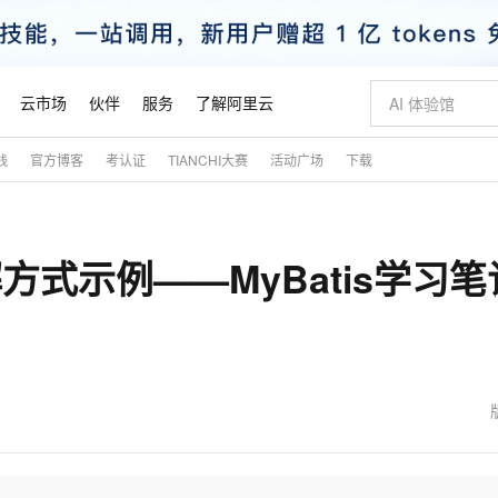
云市场
伙伴
服务
了解阿里云
践
官方博客
考认证
TIANCHI大赛
活动广场
下载
AI 特惠
数据与 API
成为产品伙伴
企业增值服务
最佳实践
价格计算器
AI 场景体
基础软件
产品伙伴合
阿里云认证
市场活动
配置报价
大模型
自助选配和估算价格
新方式
睿译宝，AI翻译排版一步到位
智启 AI 普惠权益
产品生态集成认证中心
企业支持计划
云上春晚
域名与网站
千问官方 MaaS 平台，为开发者和 Agent 而生，新用户赠送 1 亿 + tokens 额度
Qwen Aud
AI Coding
阿里云Maa
2026 阿里云
云服务器 E
为企业打
数据集
Windows
大模型认证
模型
NEW
NEW
解方式示例——MyBatis学习笔
交付可用成果
值低价云产品抢先购
上传文档即自动完成翻译和格式还原
至高享 1亿+免费 tokens，加速 Al 应用落地
提供智能易用的域名与建站服务
智能编程，一键
安全可靠、
产品生态伙伴
专家技术服务
云上奥运之旅
弹性计算合作
阿里云中企出
手机三要素
宝塔 Linux
全部认证
价格优势
有专属领域专家
GLM-5.2：长任务时代开源旗舰模型
阿里云 OPC 创新助力计划
千问大模型
即刻拥有 DeepS
AI 电商营销
对象存储 O
大模型
产品生态伙伴工作台
企业增值服务台
云栖战略参考
云存储合作计
云栖大会
身份实名认证
CentOS
训练营
推动算力普惠，释放技术红利
最高返9万
多领域专家智能体,一键组建 AI 虚拟交付团队
快速构建应用程序和网站，即刻迈出上云第一步
至高百万元 Token 补贴，加速一人公司成长
多元化、高性能、安全可靠的大模型服务
真正可用的 1M 上下文,一次完成代码全链路开发
轻松解锁专属 Dee
从图文生成到
云上的中国
数据库合作计
活动全景
短信
Docker
图片和
站式影视创作平台
Hermes Agent，打造自进化智能体
Token Plan 模型订阅计划
数字证书管理服务（原SSL证书）
5 分钟轻松部署
AI 广告创作
无影云电脑
企业成长
NEW
信息公告
看见新力量
云网络合作计
OCR 文字识别
JAVA
证享300元代金券
可视化编排打通从文字构思到成片全链路闭环
全托管，含MySQL、PostgreSQL、SQL Server、MariaDB多引擎
自主进化，持久记忆，越用越聪明
Qwen3.8-Max 首发尝鲜，限时加量 10 倍，夜间低至2折
实现全站HTTPS，呈现可信的WEB访问
图文、视频一
随时随地安
魔搭 Mode
Kimi-K3
HappyHors
NEW
loud
服务实践
官网公告
金融模力时刻
Salesforce O
版
发票查验
全能环境
Claude Code + GStack 打造工程团队
千问办公，限时限量积分加倍
Qoder
低代码高效构
AI 建站
短信服务
型
NEW
作计划
Kimi 最新旗舰模型，长程编程与推理利器
让文字生成流
计划
创新中心
魔搭 ModelSc
健康状态
理服务
让AI从“聊天伙伴”进化为能干活的“数字员工”
安装技能 GStack，拥有专属 AI 工程团队
你的AI工作搭子，覆盖日常办公高频场景
面向真实软件的智能体编程平台
0 代码专业建
客户案例
天气预报查询
操作系统
态合作计划