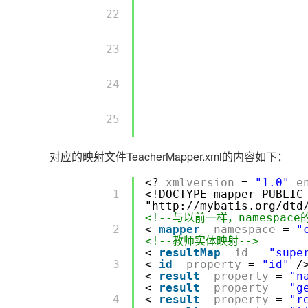
         22 

         23 

         24 

         25 

对应的映射文件TeacherMapper.xml的内容如下：
<?
xmlversion
=
"1.0"
e
         1 

<!DOCTYPE mapper PUBLIC
"http://mybatis.org/dtd
<!--与以前一样，namespa
         2 

<
mapper
namespace
=
"
<!--教师实体映射-->
<
resultMap
id
=
"supe
         3 

<
id
property
=
"id"
/
<
result
property
=
"n
<
result
property
=
"g
         4 

<
result
property
=
"r