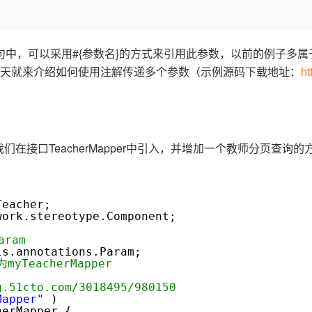
Deepseek-v4-pro
HappyHors
同享
万小智 AI 建站低至 15元/月
Qoder CN
AI 短剧/漫剧
云原生数据库 
快递物流查询
WordPress
成为服务伙
高校合作
点，立即开启云上创新
覆盖公网/内网、递归/权威、移动APP等全场景解析服务
送.CN域名，送备案服务码
基于千问大模型等，支持代码智能生成、研发智能问答
AI助力短剧
态智能体模型
旗舰 MoE 大模型，百万上下文与顶尖推理能力
图生视频，流
Ubuntu
服务生态伙伴
云工开物
企业应用
中，可以采用#{参数名}的方式来引用此参数，以前的例子多属
Works
Night Plan 支持 Qwen 3.8-Max
云原生大数据计算服务 MaxCompute
AI 办公
容器服务 Kub
NEW
GLM-5.2
Wan2.7-T
Red Hat
30+ 款产品免费体验
Data Agent 驱动的一站式 Data+AI 开发治理平台
夜间 5 折，Qwen/Meoo/TokenPlan 客户专享
面向分析的企业级SaaS模式云数据仓库
AI智能应用
提供一站式管
天就来介绍如何使用注解传递多个参数（示例源码下载地址：
ht
科研合作
视觉 Coding、空间感知、多模态思考等全面升级
1M上下文，专为长程任务能力而生
ERP
堂（旗舰版）
SUSE
智能客服
CRM
防护产品
2个月
自动承接线索
建站小程序
OA 办公系统
AI 应用构建
大模型原生
aram”，我们在接口TeacherMapper中引入，并增加一个教师分页查询的方
力提升
财税管理
模板建站
Qoder
大模型服务平台百炼-应用模版
HOT
NEW
面向真实软件
个人版上线、团队版降价；千问3.8-Max首发发尝鲜
丰富多元化的应用模版和解决方案
400电话
定制建站
;
Teacher;
万有无界
大模型服务平台百炼-智能体
方案
广告营销
模板小程序
work.stereotype.Component;
的模型效果
灵活可视化地构建企业级 Agent
定制小程序
ram
秒悟
人工智能平台 PAI
is.annotations.Param;
APP 开发
myTeacherMapper
云端极速 AI 
新一代 AI 视频生成模型，深度适配广告营销等场景
AI Native 的算法工程平台，一站式完成建模、训练、推理服务部署
建站系统
g.51cto.com/3018495/980150
Mapper"
)
herMapper {