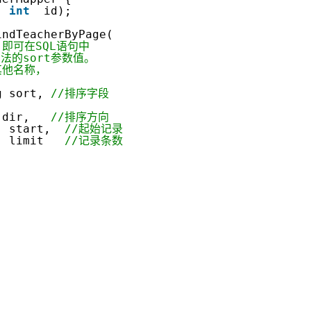
(
int
id);
indTeacherByPage(
AI 应用
10分钟微调：让0.6B模型媲美235B模
多模态数据信
解，即可在SQL语句中
型
依托云原生高可用架构,实现Dify私有化部署
方法的sort参数值。
用1%尺寸在特定领域达到大模型90%以上效果
其他名称，
一个 AI 助手
超强辅助，Bol
g sort,
//排序字段
即刻拥有 DeepSeek-R1 满血版
在企业官网、通讯软件中为客户提供 AI 客服
多种方案随心选，轻松解锁专属 DeepSeek
g dir,
//排序方向
start,
//起始记录
limit
//记录条数