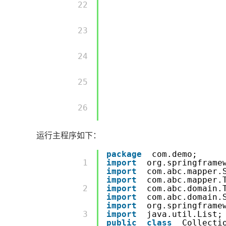
         22 

         23 

         24 

         25 

         26 

运行主程序如下：
package
com.demo;
         1 

import
org.springframe
import
com.abc.mapper.
import
com.abc.mapper.
         2 

import
com.abc.domain.
import
com.abc.domain.
import
org.springframe
         3 

import
java.util.List;
public
class
Collecti