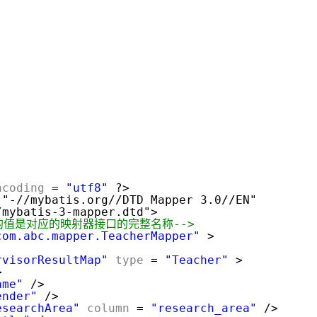
ncoding
=
"utf8"
?>
 "-//mybatis.org//DTD Mapper 3.0//EN"
/mybatis-3-mapper.dtd">
ce的值是对应的映射器接口的完整名称-->
com.abc.mapper.TeacherMapper"
>
rvisorResultMap"
type
=
"Teacher"
>
>
ame"
/>
ender"
/>
esearchArea"
column
=
"research_area"
/>