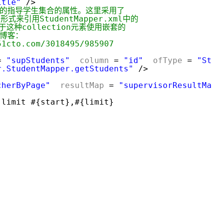
itle"
/>
射教师的指导学生集合的属性。这里采用了
形式来引用StudentMapper.xml中的
。关于这种collection元素使用嵌套的
者博客：
51cto.com/3018495/985907
=
"supStudents"
column
=
"id"
ofType
=
"Stu
r.StudentMapper.getStudents"
/>
cherByPage"
resultMap
=
"supervisorResultMap
 limit #{start},#{limit}