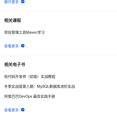
kubernetes下的jenkins如何设置maven
5
6
在maven中创建本地仓库
9
7
相关课程
项目管理工具Maven学习
使用Docker搭建maven私服 及常规使用方法
7
8
查看更多
使用＜scope＞import＜/scope＞解决Maven项目单继承
7
9
问题
Maven简介（六）——Dependency
5
10
相关电子书
低代码开发师（初级）实战教程
冬季实战营第三期：MySQL数据库进阶实战
阿里巴巴DevOps 最佳实践手册
查看更多