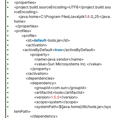
<properties>
<project.build.sourceEncoding>UTF8</project.build.sou
rceEncoding>
<java.home>C:\Program Files\Java\jdk1.
6
.0_25</java.
home>
</properties>
<profiles>
<profile>
<id>
default
-tools.jar</id>
<activation>
<activeByDefault>
true
</activeByDefault>
<property>
<name>java.vendor</name>
<value>Sun Microsystems Inc.</value>
</property>
</activation>
<dependencies>
<dependency>
<groupId>com.sun</groupId>
<artifactId>tools</artifactId>
<version>
1.5
.
0
</version>
<scope>system</scope>
<systemPath>${java.home}/lib/tools.jar</sys
temPath>
</dependency>