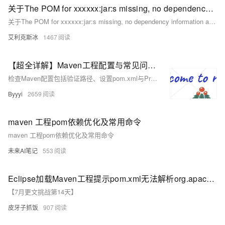
关于The POM for xxxxxx:jar:s missing, no dependency information avail 问题的解决
关于The POM for xxxxxx:jar:s missing, no dependency information avail 问题的解决
艾利克斯冰
1467
【超全详解】Maven工程配置与常见问题解决指南
检查Maven配置包括验证路径、设置pom.xml与Project Structure的Java版本。基本操作有`clean-compile`、`install`和`package`，其中`install`会将jar包放入本地仓库。获取他人工程后需修改配置、清除缓存、更新依赖等。配置文件应从Maven Repository找寻，选择稳定高版本。创建Maven工程可选archetype如`quickstart`或直接创建Java工程。基本目录结构遵循分层设计原则，常见问题包括假性导包、端口占用、时区问题等，对应解决方案包括删除本地仓库文件、调整系统设置或重新加载项目。
Byyyi
2659
maven 工程pom依赖优化及常用命令
maven 工程pom依赖优化及常用命令
未来AI笔记
553
Eclipse加载Maven工程提示pom.xml无法解析org.apache.maven.plugins:maven-resources-plugin:2.4.3
【7月更文挑战第14天】
皮牙子抓饭
907