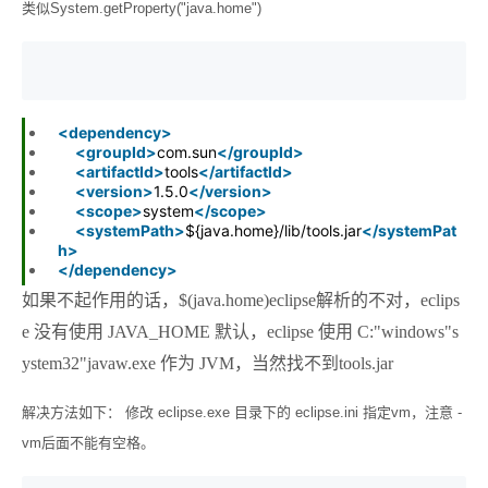
类似System.getProperty("java.home")
<
dependency
>
<
groupId
>
com.sun
</
groupId
>
<
artifactId
>
tools
</
artifactId
>
<
version
>
1.5.0
</
version
>
<
scope
>
system
</
scope
>
<
systemPath
>
${java.home}/lib/tools.jar
</
systemPat
h
>
</
dependency
>
如果不起作用的话，
$(java.home)eclipse解析的不对，
eclips
e 没有使用 JAVA_HOME 默认，eclipse 使用 C:"windows"s
ystem32"javaw.exe 作为 JVM，当然找不到tools.jar
解决方法如下： 修改 eclipse.exe 目录下的 eclipse.ini 指定vm，注意 -
vm后面不能有空格。