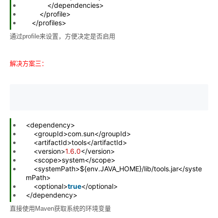
</dependencies>
</profile>
</profiles>
通过profile来设置，方便决定是否启用
解决方案三：
<dependency>
<groupId>com.sun</groupId>
<artifactId>tools</artifactId>
<version>
1.6
.
0
</version>
<scope>system</scope>
<systemPath>${env.JAVA_HOME}/lib/tools.jar</syste
mPath>
<optional>
true
</optional>
</dependency>
直接使用Maven获取系统的环境变量