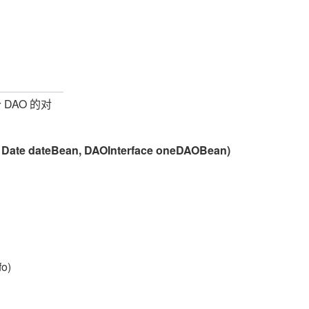
DAO
个
的对
, Date dateBean, DAOInterface oneDAOBean)
fo)