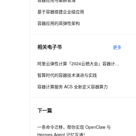
容器应用与集群管理
基于容器搭建企业级应用
息提取
与 AI 智能体进行实时音视频通话
容器应用的高弹性架构
从文本、图片、视频中提取结构化的属性信息
构建支持视频理解的 AI 音视频实时通话应用
t.diy 一步搞定创意建站
构建大模型应用的安全防护体系
通过自然语言交互简化开发流程,全栈开发支持
通过阿里云安全产品对 AI 应用进行安全防护
相关电子书
更多
阿里云弹性计算「2024云栖大会」容器计算演讲合辑
智算时代的容器技术演进与实践
容器计算服务 ACS 全新定义容器算力
下一篇
一条命令迁移，帮你实现 OpenClaw 与
Hermes Agent 记忆互通！