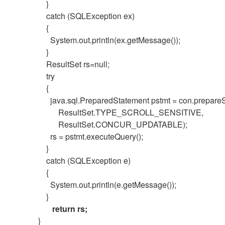
}
catch (SQLException ex)
{
System.out.println(ex.getMessage());
}
ResultSet rs=null;
try
{
java.sql.PreparedStatement pstmt = con.prepare
ResultSet.TYPE_SCROLL_SENSITIVE,
ResultSet.CONCUR_UPDATABLE);
rs = pstmt.executeQuery();
}
catch (SQLException e)
{
System.out.println(e.getMessage());
}
return rs;
}