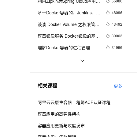
安全
利用Zipkin对Spring Cloud应用进
56986
我要投诉
e-1.1-I2V
Cosyvoice-V3-Flash
PolarDB
上云场景组合购
伴
行服务追踪分析
Qoder CN V1.7.0 发布
漫剧创作，剧本、分镜、视频高效生成
100%兼容MySQL、PostgreSQL，兼容Oracle，支持集中和分布式
覆盖90%+业务场景，专享组合折扣价
畅自然，细节丰富
高表现力语音合成大模型，语音克隆听感自然
基于Docker容器的，Jenkins、
48096
VPN
GitLab构建持续集成CI
ernetes 版 ACK
云聚AI 严选权益
谈谈 Docker Volume 之权限管理
云安全中心 AI BAS 智能自动
43492
SSL 证书
2V
Fun-ASR
，一键激活高效办公新体验
理容器应用的 K8s 服务
精选AI产品，从模型到应用全链提效
化模拟渗透攻击产品发布
（一）
文戏情感细腻自然，动作戏激烈拳拳到肉，实现更强表演能力
支持中英文自由切换，具备更强的噪声鲁棒性
容器镜像服务 Docker镜像的基本
堡垒机
39003
AI 用量加速计划
使用
DataWorks ChatBI 会话支持
防火墙
理解Docker容器的进程管理
31996
、识别商机，让客服更高效、服务更出色。
新老同享，达量后返
上传临时文件分析
主机安全
应用
在阿里云容器服务上开发基于
31618
Docker的Spring Cloud微服务应
利用Docker和阿里云容器服务轻
29002
千问办公
NEW
用
AI 应用及服务市场
松搭建TensorFlow Serving集群
的智能体编程平台
一站式AI生产力平台
阿里云容器服务新建集群优化方
28629
相关课程
更多
AI 应用
案
伶鹊
企业级人与Agent协作平台，接入和调度多个数字员工
智能客服平台，对话机器人、对话分析、智能外呼
大模型
阿里云云原生容器工程师ACP认证课程
大模型服务平台百炼 - 全妙
自然语言处理
容器应用的高弹性架构
应用创作平台
多模态内容创作工具，已接入 DeepSeek
数据标注
容器应用更新与灰度发布
机器学习