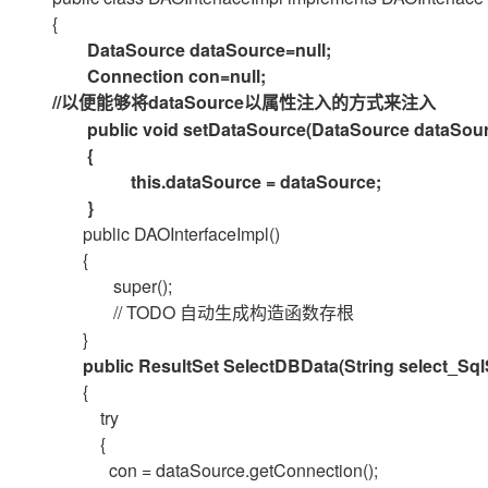
{
DataSource dataSource=null;
Connection con=null;
//
dataSource
以便能够将
以属性注入的方式来注入
public void setDataSource(DataSource dataSou
{
this.dataSource = dataSource;
}
public DAOInterfaceImpl()
{
super();
// TODO
自动生成构造函数存根
}
public ResultSet SelectDBData(String select_Sql
{
try
{
con = dataSource.getConnection();