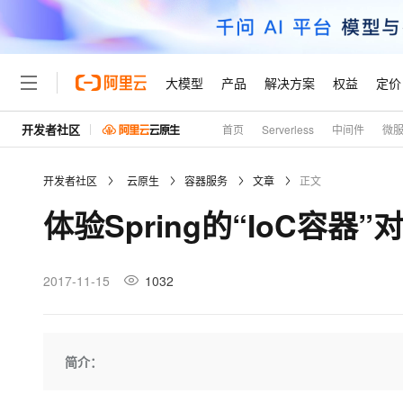
大模型
产品
解决方案
权益
定价
开发者社区
首页
Serverless
中间件
微
大模型
产品
解决方案
权益
定价
云市场
伙伴
服务
了解阿里云
精选产品
精选解决方案
普惠上云
产品定价
精选商城
成为销售伙伴
售前咨询
为什么选择阿里云
千问AI平台
开发者社区
云原生
容器服务
文章
正文
了解云产品的定价详情
大模型服务平台百炼
睿译宝，AI翻译排版一
普惠上云 官方力荐
分销伙伴
在线服务
网站建设
什么是云计算
大
体验Spring的“IoC容
大模型服务与应用平台
上传文档即自动完成翻译和
云服务器38元/年起，超
咨询伙伴
多端小程序
技术领先
云上成本管理
售后服务
轻量应用服务器
GLM-5.2：长任务时代
官方推荐返现计划
大模型
精选产品
精选解决方案
Salesforce 国际版订阅
稳定可靠
管理和优化成本
推荐新用户得奖励，单订单
销售伙伴合作计划
2017-11-15
1032
自助服务
友盟天域
安全合规
人工智能与机器学习
AI
文本生成
云数据库 RDS
Hermes Agent，打造
云工开物
无影生态合作计划
在线服务
观测云
分析师报告
自主进化，持久记忆，越用
高校专属算力普惠，学生认
计算
互联网应用开发
Qwen3.8-Max
HOT
Salesforce On Alibaba C
工单服务
Tuya 物联网平台阿里云
研究报告与白皮书
人工智能平台 PAI
快速拥有专属 OpenClaw
简介：
大模
Consulting Partner 合
大数据
容器
智能体时代全能旗舰模型
免费试用
短信专区
一站式AI开发、训练和推
蓝凌 OA
AI 大模型销售与服务生
现代化应用