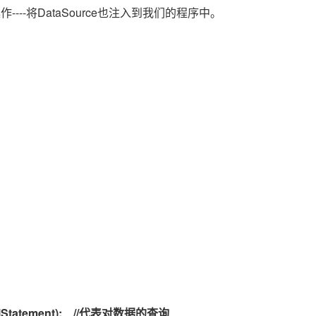
Deepseek-v4-pro
HappyHors
同享
万小智 AI 建站低至 15元/月
Qoder CN
AI 短剧/漫剧
云原生数据库 
----
DataSource
快递物流查询
WordPress
操作
将
也注入到我们的程序中。
成为服务伙
高校合作
点，立即开启云上创新
覆盖公网/内网、递归/权威、移动APP等全场景解析服务
送.CN域名，送备案服务码
基于千问大模型等，支持代码智能生成、研发智能问答
AI助力短剧
态智能体模型
旗舰 MoE 大模型，百万上下文与顶尖推理能力
图生视频，流
Ubuntu
服务生态伙伴
云工开物
企业应用
Works
Night Plan 支持 Qwen 3.8-Max
云原生大数据计算服务 MaxCompute
AI 办公
容器服务 Kub
NEW
GLM-5.2
Wan2.7-T
Red Hat
30+ 款产品免费体验
Data Agent 驱动的一站式 Data+AI 开发治理平台
夜间 5 折，Qwen/Meoo/TokenPlan 客户专享
面向分析的企业级SaaS模式云数据仓库
AI智能应用
提供一站式管
科研合作
视觉 Coding、空间感知、多模态思考等全面升级
1M上下文，专为长程任务能力而生
ERP
堂（旗舰版）
SUSE
智能客服
CRM
防护产品
2个月
自动承接线索
建站小程序
OA 办公系统
AI 应用构建
大模型原生
力提升
财税管理
模板建站
Qoder
大模型服务平台百炼-应用模版
HOT
NEW
面向真实软件
个人版上线、团队版降价；千问3.8-Max首发发尝鲜
丰富多元化的应用模版和解决方案
400电话
定制建站
万有无界
大模型服务平台百炼-智能体
方案
广告营销
模板小程序
的模型效果
灵活可视化地构建企业级 Agent
定制小程序
秒悟
人工智能平台 PAI
APP 开发
云端极速 AI 
新一代 AI 视频生成模型，深度适配广告营销等场景
AI Native 的算法工程平台，一站式完成建模、训练、推理服务部署
建站系统
lStatement);
//
代表对数据的查询