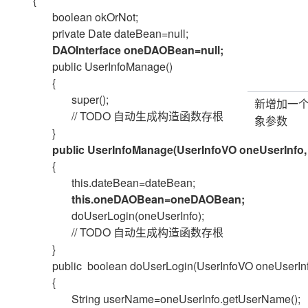
{
boolean okOrNot;
private Date dateBean=null;
DAOInterface oneDAOBean=null;
public UserInfoManage()
{
super();
新增加一
// TODO
自动生成构造函数存根
象参数
}
public UserInfoManage(UserInfoVO oneUserInfo
{
this.dateBean=dateBean;
this.oneDAOBean=oneDAOBean;
doUserLogin(oneUserInfo);
// TODO
自动生成构造函数存根
}
public
boolean doUserLogin(UserInfoVO oneUserIn
{
String userName=oneUserInfo.getUserName();