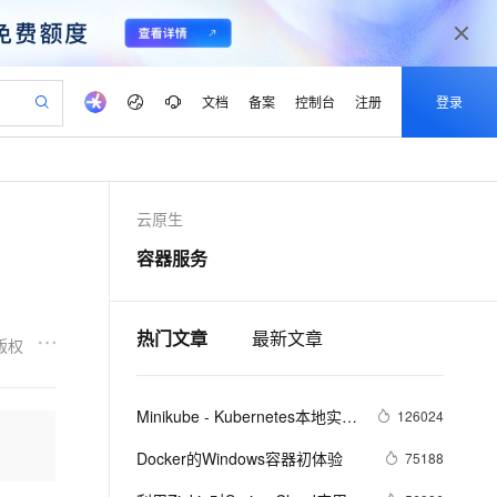
文档
备案
控制台
注册
登录
验
作计划
器
AI 活动
专业服务
服务伙伴合作计划
开发者社区
加入我们
产品动态
服务平台百炼
阿里云 OPC 创新助力计划
云原生
一站式生成采购清单，支持单品或批量购买
可编辑精美 PPT 文稿
S产品伙伴计划（繁花）
峰会
CS
造的大模型服务与应用开发平台
Agency Agents：拥有专属领域专家
AI 生产力先锋
Al MaaS 服务伙伴赋能合作
域名
博文
Careers
PolarDB Agentic Database
至高可申请百万元
容器服务
 轻松生成专业的 PPT
开启高性价比 AI 编程新体验
弹性可伸缩的云计算服务
先锋实践拓展 AI 生产力的边界
发布
多领域专家智能体,一键组建 AI 虚拟交付团队
Token 补贴，五大权
计划
海大会
伙伴信用分合作计划
商标
问答
社会招聘
益加速 OPC 成功
帕鲁游戏服务器
SS
HappyHorse 打造一站式影视创作平台
飞天发布时刻
HOT
秒悟 Meoo CLI 支持一键部
划
备案
电子书
校园招聘
联机服务器，轻松开启游戏
视频创作，一键激活电商全链路生产力
稳定、安全、高性价比、高性能的云存储服务
所见，即是所愿
署项目至阿里云账号
可视化编排打通从文字构思到成片全链路闭环
热门文章
最新文章
更多支持
版权
划
公司注册
镜像站
视频生成
语音识别与合成
 智能体与工作流应用
漫剧工坊：一站式动画创作平台
AI 实训营
Flink OSS 支持
合作伙伴培训与认证
划
上云迁移
站生成，高效打造优质广告素材
全接入的云上超级电脑
通过阿里云百炼高效搭建AI应用,助力高效开发
快速生产连贯的高质量长漫剧
从基础到进阶，Agent 创客手把手教你
AssumeRole 角色自定义
Minikube - Kubernetes本地实验
lScope
126024
我要反馈
e-1.1-T2V
Qwen3-TTS-Flash
查询合作伙伴
n Alibaba Cloud ISV 合作
代维服务
环境
建企业门户网站
10 分钟搭建微信、支付宝小程序
百炼 Qwen3.7-Flash 系列模
畅细腻的高质量视频
离线语音合成大模型，多语言方言自适应，低延迟高稳定
Docker的Windows容器初体验
75188
创新加速
ope
登录合作伙伴管理后台
我要建议
站，无忧落地极速上线
以可视化方式快速构建移动和 PC 门户网站
国内短信简单易用，安全可靠，秒级触达，全球覆盖200+国家和地区。
高效部署网站，快速应用到小程序
型发布