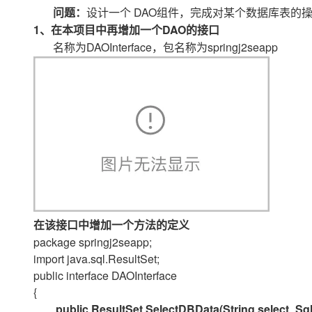
存储
天池大赛
Qwen3.7-Plus
云解析DNS
解决方案免费试用 新老
DAO
电子合同
问题：
设计一个
组件，完成对某个数据库表的
最高领取价值200元试用
能看、能想、能动手的多模
安全
1
网络与CDN
DAO
、在本项目中再增加一个
的接口
AI 算法大赛
畅捷通
DAOInterface
springj2seapp
名称为
，包名称为
大数据开发治理平台 Data
AI 产品 免费试用
网络
安全
云开发大赛
Qwen3-VL-Plus
Tableau 订阅
1亿+ 大模型 tokens 和 
可观测
入门学习赛
中间件
AI空中课堂在线直播课
云防火墙
140+云产品 免费试用
上云与迁云
云原生的云上边界网络安全
产品新客免费试用，最长1
数据库
生态解决方案
大模型服务
企业出海
大模型ACA认证体验
大数据计算
助力企业全员 AI 认知与能
行业生态解决方案
千问AI平台-Token Plan
政企业务
媒体服务
开发者生态解决方案
企业服务与云通信
千问AI平台-模型体验
AI 开发和 AI 应用解决
在线体验全尺寸、多种模态
在该接口中增加一个方法的定义
域名与网站
package springj2seapp;
Happy 系列大模型
终端用户计算
import java.sql.ResultSet;
public interface DAOInterface
Serverless
{
public ResultSet SelectDBData(String select_Sq
开发工具