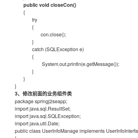
public void closeCon()
{
try
{
con.close();
}
catch (SQLException e)
{
System.out.println(e.getMessage());
}
}
}
3
、修改前面的业务组件类
package springj2seapp;
import java.sql.ResultSet;
import java.sql.SQLException;
import java.util.Date;
public class UserInfoManage implements UserInfoInterf