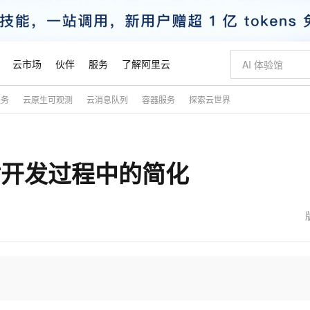
云市场
伙伴
服务
了解阿里云
服务
云原生可观测
云消息队列
容器服务
探索云世界
AI 特惠
数据与 API
成为产品伙伴
企业增值服务
最佳实践
价格计算器
AI 场景体
基础软件
产品伙伴合
阿里云认证
市场活动
配置报价
大模型
自助选配和估算价格
步到位
智启 AI 普惠权益
产品生态集成认证中心
企业支持计划
云上春晚
域名与网站
Qwen Audio：打造专属 AI 语音助手
千问官方 MaaS 平台，为开发者和 Agent 而生，新用户赠送 1 亿 + tokens 额度
一句话生成原生
AI Coding
阿里云Maa
2026 阿里云
云服务器 E
为企业打
数据集
Windows
大模型认证
模型
NEW
NEW
器”对开发过程中的简化
格式还原
值低价云产品抢先购
至高享 1亿+免费 tokens，加速 Al 应用落地
提供智能易用的域名与建站服务
Qwen-Audio-3.0-Realtime 端到端实时语音角色扮演
输入一句话想法,
智能编程，一键
安全可靠、
产品生态伙伴
专家技术服务
云上奥运之旅
弹性计算合作
阿里云中企出
手机三要素
宝塔 Linux
全部认证
价格优势
开源旗舰模型
即刻拥有 DeepSeek-V4-Pro
阿里云 OPC 创新助力计划
千问大模型
一键部署幻兽
AI 电商营销
对象存储 O
大模型
产品生态伙伴工作台
企业增值服务台
云栖战略参考
云存储合作计
云栖大会
身份实名认证
CentOS
训练营
推动算力普惠，释放技术红利
最高返9万
真正可用的 1M 上下文,一次完成代码全链路开发
快速构建应用程序和网站，即刻迈出上云第一步
轻松解锁专属 DeepSeek-V4-Pro
至高百万元 Token 补贴，加速一人公司成长
多元化、高性能、安全可靠的大模型服务
一键购买专属
从图文生成到
云上的中国
数据库合作计
活动全景
短信
Docker
图片和
自进化智能体
5 分钟轻松部署专属 QwenPaw
Token Plan 模型订阅计划
数字证书管理服务（原SSL证书）
高效搭建 AI
AI 广告创作
无影云电脑
企业成长
NEW
HOT
信息公告
看见新力量
云网络合作计
OCR 文字识别
JAVA
越聪明
证享300元代金券
全托管，含MySQL、PostgreSQL、SQL Server、MariaDB多引擎
Qwen3.8-Max 首发尝鲜，限时加量 10 倍，夜间低至2折
实现全站 HTTPS，呈现可信的 Web 访问
从聊天伙伴进化为能主动干活的本地数字员工
图文、视频一
随时随地安
魔搭 Mode
Kimi-K3
HappyHors
NEW
loud
服务实践
官网公告
金融模力时刻
Salesforce O
版
发票查验
全能环境
Claude Code + GStack 打造工程团队
千问办公，限时限量积分加倍
Qoder
低代码高效构
AI 建站
短信服务
型
NEW
作计划
Kimi 最新旗舰模型，长程编程与推理利器
让文字生成流
计划
创新中心
魔搭 ModelSc
健康状态
理服务
让AI从“聊天伙伴”进化为能干活的“数字员工”
安装技能 GStack，拥有专属 AI 工程团队
你的AI工作搭子，覆盖日常办公高频场景
面向真实软件的智能体编程平台
0 代码专业建
客户案例
天气预报查询
操作系统
态合作计划