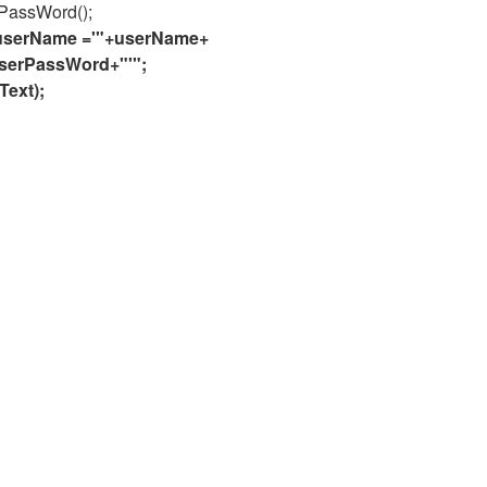
PassWord();
e userName ='"+userName+
UserPassWord+"'";
ext);