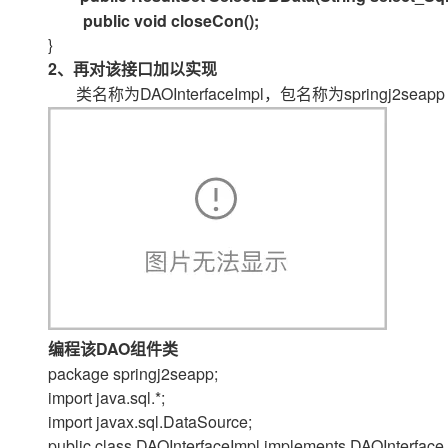
大模型解决方案
public void closeCon();
迁移与运维管理
}
快速部署 Dify，高效搭建 
2
、再对该接口加以实现
专有云
DAOInterfaceImpl
springj2seapp
类名称为
，包名称为
10 分钟在聊天系统中增加
DAO
编程该
组件类
package springj2seapp;
import java.sql.*;
import javax.sql.DataSource;
public class DAOInterfaceImpl implements DAOInterface