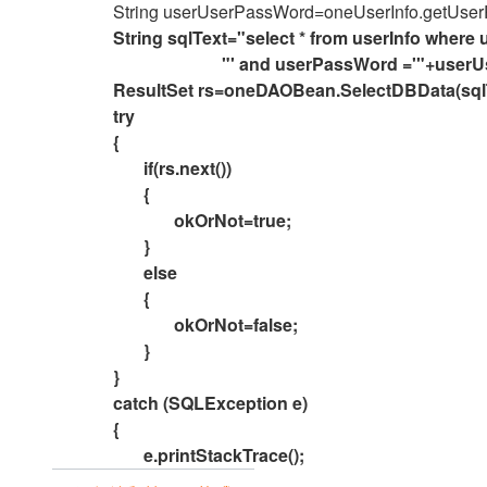
String userUserPassWord=oneUserInfo.getUser
String sqlText="select * from userInfo wher
"' and userPassWord ='"+user
ResultSet rs=oneDAOBean.SelectDBData(sqlT
try
{
if(rs.next())
{
okOrNot=true;
}
else
{
okOrNot=false;
}
}
catch (SQLException e)
{
e.printStackTrace();
}