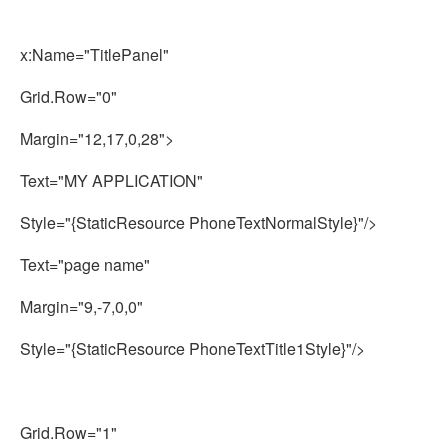
x:Name="TitlePanel"
Grid.Row="0"
Margin="12,17,0,28">
Text="MY APPLICATION"
Style="{StaticResource PhoneTextNormalStyle}"/>
Text="page name"
Margin="9,-7,0,0"
Style="{StaticResource PhoneTextTitle1Style}"/>
Grid.Row="1"