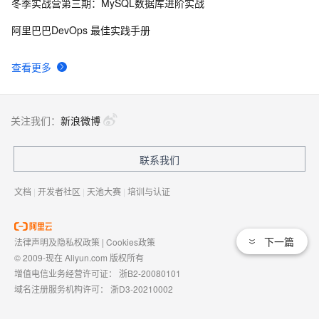
冬季实战营第三期：MySQL数据库进阶实战
[转贴]Silverlight Socket 实现收发信息
2
9
阿里巴巴DevOps 最佳实践手册
Silverlight中鼠标事件的js开发
569
10
查看更多
关注我们：
新浪微博
联系我们
文档
|
开发者社区
|
天池大赛
|
培训与认证
下一篇
法律声明及隐私权政策
|
Cookies政策
© 2009-现在 Aliyun.com 版权所有
增值电信业务经营许可证：
浙B2-20080101
域名注册服务机构许可：
浙D3-20210002
浙公网安备 33010602009975号
浙B2-20080101-4