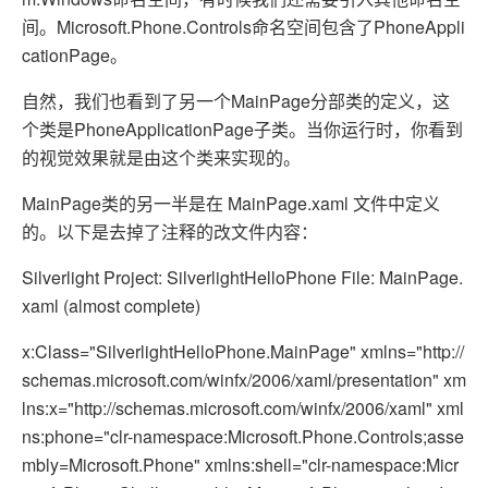
间。Microsoft.Phone.Controls命名空间包含了PhoneAppli
cationPage。
自然，我们也看到了另一个MainPage分部类的定义，这
个类是PhoneApplicationPage子类。当你运行时，你看到
的视觉效果就是由这个类来实现的。
MainPage类的另一半是在 MainPage.xaml 文件中定义
的。以下是去掉了注释的改文件内容：
Silverlight Project: SilverlightHelloPhone File: MainPage.
xaml (almost complete)
x:Class="SilverlightHelloPhone.MainPage" xmlns="http://
schemas.microsoft.com/winfx/2006/xaml/presentation" xm
lns:x="http://schemas.microsoft.com/winfx/2006/xaml" xml
ns:phone="clr-namespace:Microsoft.Phone.Controls;asse
mbly=Microsoft.Phone" xmlns:shell="clr-namespace:Micr