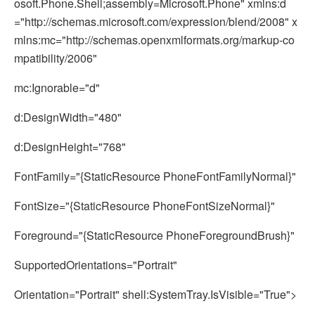
osoft.Phone.Shell;assembly=Microsoft.Phone" xmlns:d
="http://schemas.microsoft.com/expression/blend/2008" x
mlns:mc="http://schemas.openxmlformats.org/markup-co
mpatibility/2006"
mc:Ignorable="d"
d:DesignWidth="480"
d:DesignHeight="768"
FontFamily="{StaticResource PhoneFontFamilyNormal}"
FontSize="{StaticResource PhoneFontSizeNormal}"
Foreground="{StaticResource PhoneForegroundBrush}"
SupportedOrientations="Portrait"
Orientation="Portrait" shell:SystemTray.IsVisible="True">