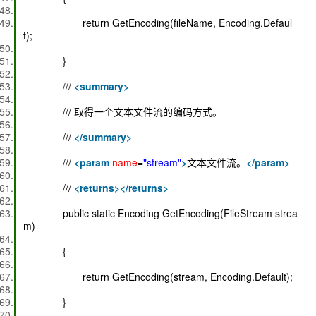
return GetEncoding(fileName, Encoding.Defaul
t);
}
///
<
summary
>
/// 取得一个文本文件流的编码方式。
///
</
summary
>
///
<
param
name
=
"stream"
>
文本文件流。
</
param
>
///
<
returns
>
</
returns
>
public static Encoding GetEncoding(FileStream strea
m)
{
return GetEncoding(stream, Encoding.Default);
}