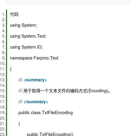
代码
using System;
using System.Text;
using System.IO;
namespace Farproc.Text
{
///
<
summary
>
/// 用于取得一个文本文件的编码方式(Encoding)。
///
</
summary
>
public class TxtFileEncoding
{
public TxtFileEncoding()