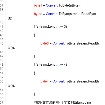
byte1
=
Convert
.ToByte(nByte);
byte2
=
Convert
.ToByte(stream.ReadByte
());
if(stream.Length
>
= 3)
{
byte3
=
Convert
.ToByte(stream.ReadBy
te());
}
if(stream.Length
>
= 4)
{
byte4
=
Convert
.ToByte(stream.ReadBy
te());
}
//根据文件流的前4个字节判断Encoding