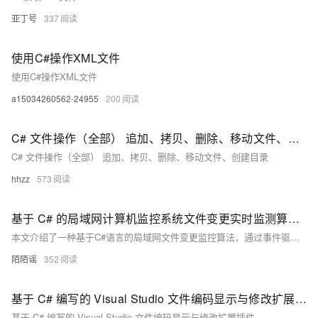
亚丁号
337
使用C#操作XML文件
使用C#操作XML文件
a15034260562-24955
200
C# 文件操作（全部） 追加、拷贝、删除、移动文件、创建目录
C# 文件操作（全部） 追加、拷贝、删除、移动文件、创建目录
hhzz
573
基于 C# 的局域网计算机监控系统文件变更实时监测算法设计与实现研究
本文介绍了一种基于C#语言的局域网文件变更监控算法，通过事件驱动与批处理机制结合，实现高效、低负载的文件系统实时监控。核心内容涵盖监控机制选择（如事件触发机制）、数据结构设计（如监控文件列表、事件队列）及批处理优化策略。文章详细解析了C#实现的核心代码，并提出性能优化与可靠性保障措施，包括批量处理、事件过滤和异步处理等技术。最后，探讨了该算法在企业数据安全监控、文件同步备份等场景的应用潜力，以及未来向智能化扩展的方向，如文件内容分析、智能告警机制和分布式监控架构。
陌陌谣
352
基于 C# 编写的 Visual Studio 文件编码显示与修改扩展插件
基于 C# 编写的 Visual Studio 文件编码显示与修改扩展插件