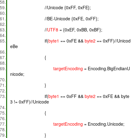
//Unicode {0xFF, 0xFE};
//BE-Unicode {0xFE, 0xFF};
//
UTF8
= {0xEF, 0xBB, 0xBF};
if(
byte1
== 0xFE &&
byte2
== 0xFF)//Unicod
eBe
{
targetEncoding
= Encoding.BigEndianU
nicode;
}
if(
byte1
== 0xFF &&
byte2
== 0xFE && byte
3 != 0xFF)//Unicode
{
targetEncoding
= Encoding.Unicode;
}