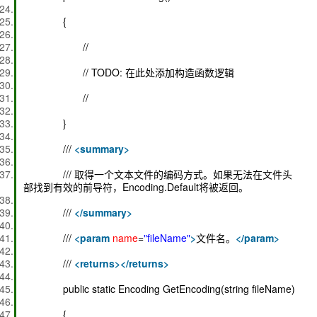
{
//
// TODO: 在此处添加构造函数逻辑
//
}
///
<
summary
>
/// 取得一个文本文件的编码方式。如果无法在文件头
部找到有效的前导符，Encoding.Default将被返回。
///
</
summary
>
///
<
param
name
=
"fileName"
>
文件名。
</
param
>
///
<
returns
>
</
returns
>
public static Encoding GetEncoding(string fileName)
{