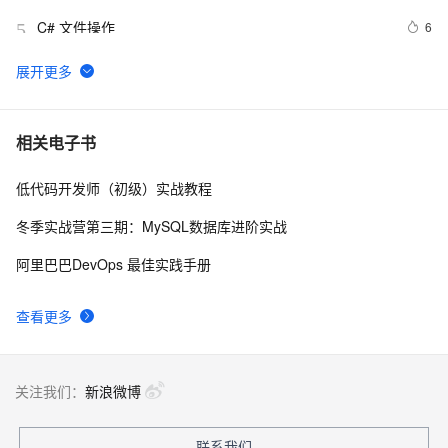
C# 文件操作
6
5
VB.NET 中的ref　和C#中的ref　格式区别
486
6
[毕业生的商业软件开发之路]C#类型成员样式
5
7
相关电子书
低代码开发师（初级）实战教程
Win8Metro(C#)数字图像处理--2.29图像除法运算
549
8
冬季实战营第三期：MySQL数据库进阶实战
C#中Abstract和Virtual
682
9
阿里巴巴DevOps 最佳实践手册
C#异步编程(转)
638
10
查看更多
关注我们：
新浪微博
联系我们