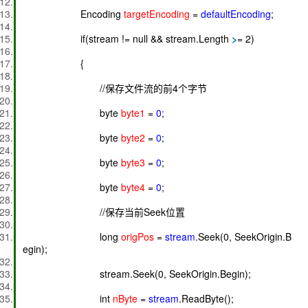
Encoding
targetEncoding
=
defaultEncoding
;
if(stream != null && stream.Length
>
= 2)
{
//保存文件流的前4个字节
byte
byte1
=
0
;
byte
byte2
=
0
;
byte
byte3
=
0
;
byte
byte4
=
0
;
//保存当前Seek位置
long
origPos
=
stream
.Seek(0, SeekOrigin.B
egin);
stream.Seek(0, SeekOrigin.Begin);
int
nByte
=
stream
.ReadByte();