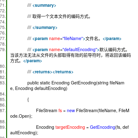
///
<
summary
>
/// 取得一个文本文件的编码方式。
///
</
summary
>
///
<
param
name
=
"fileName"
>
文件名。
</
param
>
///
<
param
name
=
"defaultEncoding"
>
默认编码方式。
当该方法无法从文件的头部取得有效的前导符时，将返回该编码
方式。
</
param
>
///
<
returns
>
</
returns
>
public static Encoding GetEncoding(string fileNam
e, Encoding defaultEncoding)
{
FileStream
fs
=
new
FileStream(fileName, FileM
ode.Open);
Encoding
targetEncoding
=
GetEncoding
(fs, def
aultEncoding);