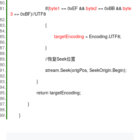
if(
byte1
== 0xEF &&
byte2
== 0xBB &&
byte
3
== 0xBF)//UTF8
{
targetEncoding
= Encoding.UTF8;
}
//恢复Seek位置
stream.Seek(origPos, SeekOrigin.Begin);
}
return targetEncoding;
}
}