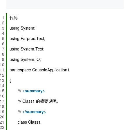
代码
using System;
using Farproc.Text;
using System.Text;
using System.IO;
namespace ConsoleApplication1
{
///
<
summary
>
/// Class1 的摘要说明。
///
</
summary
>
class Class1