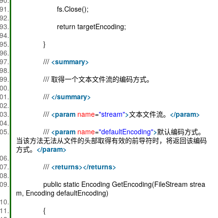
fs.Close();
return targetEncoding;
}
///
<
summary
>
/// 取得一个文本文件流的编码方式。
///
</
summary
>
///
<
param
name
=
"stream"
>
文本文件流。
</
param
>
///
<
param
name
=
"defaultEncoding"
>
默认编码方式。
当该方法无法从文件的头部取得有效的前导符时，将返回该编码
方式。
</
param
>
///
<
returns
>
</
returns
>
public static Encoding GetEncoding(FileStream strea
m, Encoding defaultEncoding)
{