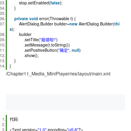
stop.setEnabled(
false
);
}
private
void
error(Throwable t) {
AlertDialog.Builder builder=
new
AlertDialog.Builder(
thi
s
);
builder
.setTitle(
"报错啦!"
)
.setMessage(t.toString())
.setPositiveButton(
"确定"
,
null
)
.show();
}
}
/Chapter11_Media_MiniPlayer/res/layout/main.xml
代码
<?xml version=
"1.0"
encoding=
"utf-8"
?>