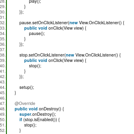
play();
}
});
pause.setOnClickListener(
new
View.OnClickListener() {
public
void
onClick(View view) {
pause();
}
});
stop.setOnClickListener(
new
View.OnClickListener() {
public
void
onClick(View view) {
stop();
}
});
setup();
}
@Override
public
void
onDestroy() {
super
.onDestroy();
if
(stop.isEnabled()) {
stop();
}