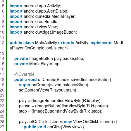
import
android.app.Activity;
import
android.app.AlertDialog;
import
android.media.MediaPlayer;
import
android.os.Bundle;
import
android.view.View;
import
android.widget.ImageButton;
public
class
MainActivity
extends
Activity
implements
Medi
aPlayer.OnCompletionListener {
private
ImageButton play,pause,stop;
private
MediaPlayer mp;
@Override
public
void
onCreate(Bundle savedInstanceState) {
super
.onCreate(savedInstanceState);
setContentView(R.layout.main);
play = (ImageButton)findViewById(R.id.play);
pause = (ImageButton)findViewById(R.id.pause);
stop = (ImageButton)findViewById(R.id.stop);
play.setOnClickListener(
new
View.OnClickListener() {
public
void
onClick(View view) {