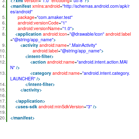
<?
xml
version
=
"1.0"
encoding
=
"utf-8"
?>
<
manifest
xmlns:android
=
"http://schemas.android.com/apk/r
es/android"
package
=
"com.amaker.test"
android:versionCode
=
"1"
android:versionName
=
"1.0"
>
<
application
android:icon
=
"@drawable/icon"
android:label
=
"@string/app_name"
>
<
activity
android:name
=
".MainActivity"
android:label
=
"@string/app_name"
>
<
intent-filter
>
<
action
android:name
=
"android.intent.action.MAI
N"
/>
<
category
android:name
=
"android.intent.category.
LAUNCHER"
/>
</
intent-filter
>
</
activity
>
</
application
>
<
uses-sdk
android:minSdkVersion
=
"3"
/>
</
manifest
>