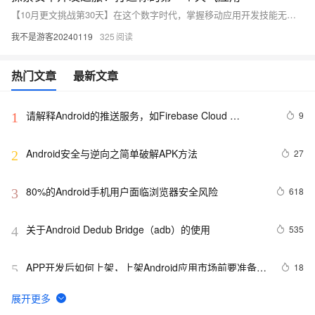
【10月更文挑战第30天】在这个数字时代，掌握移动应用开发技能无疑是进入IT行业的敲门砖。本文将引导你开启安卓开发的奇妙之旅，通过构建一个简易的天气应用来实践你的编程技能。无论你是初学者还是有一定经验的开发者，这篇文章都将成为你宝贵的学习资源。我们将一步步地深入到安卓开发的世界中，从搭建开发环境到实现核心功能，每个环节都充满了发现和创造的乐趣。让我们开始吧，一起在代码的海洋中航行！
我不是游客20240119
325
热门文章
最新文章
请解释Android的推送服务，如Firebase Cloud 
9
1
Messaging（FCM）。
Android安全与逆向之简单破解APK方法
27
2
80%的Android手机用户面临浏览器安全风险
618
3
关于Android Dedub Bridge（adb）的使用
535
4
APP开发后如何上架，上架Android应用市场前要准备什
18
5
么
Android动态来改变App桌面图标
9
6