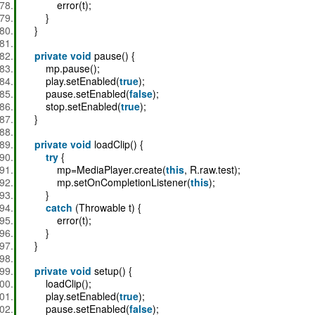
error(t);
}
}
private
void
pause() {
mp.pause();
play.setEnabled(
true
);
pause.setEnabled(
false
);
stop.setEnabled(
true
);
}
private
void
loadClip() {
try
{
mp=MediaPlayer.create(
this
, R.raw.test);
mp.setOnCompletionListener(
this
);
}
catch
(Throwable t) {
error(t);
}
}
private
void
setup() {
loadClip();
play.setEnabled(
true
);
pause.setEnabled(
false
);