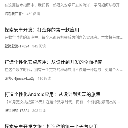
在这篇技术指南中，我们将一起潜入安卓开发的海洋，学习如何从零开始构建一个简单的天气应用。通过这个实践项目，你将掌握安卓开发的核心概念、界面设计、网络编程以及数据解析等技能。无论你是初学者还是有一定基础的开发者，这篇文章都将为你提供一个清晰的路线图和实用的代码示例，帮助你在安卓开发的道路上迈出坚实的一步。让我们一起开始这段旅程，打造属于你自己的第一个安卓应用吧！
请看我回答~
459
探索安卓开发：打造你的第一款应用
在数字时代的浪潮中，每个人都有机会成为创意的实现者。本文将带你走进安卓开发的奇妙世界，通过浅显易懂的语言和实际代码示例，引导你从零开始构建自己的第一款安卓应用。无论你是编程新手还是希望拓展技术的开发者，这篇文章都将为你打开一扇门，让你的创意和技术一起飞扬。
肥猪肥猪-17824
342
打造个性化安卓应用：从设计到开发的全面指南
在这个数字时代，拥有一个定制的移动应用不仅是一种趋势，更是个人或企业品牌的重要延伸。本文将引导你通过一系列简单易懂的步骤，从构思你的应用理念开始，直至实现一个功能齐全的安卓应用。无论你是编程新手还是希望拓展技能的开发者，这篇文章都将为你提供必要的工具和知识，帮助你将创意转化为现实。
游客qf4jmczx4xu2y
410
打造个性化Android应用：从设计到实现的旅程
【10月更文挑战第26天】在这个数字时代，拥有一个能够脱颖而出的移动应用是成功的关键。本文将引导您了解如何从概念化阶段出发，通过设计、开发直至发布，一步步构建一个既美观又实用的Android应用。我们将探讨用户体验(UX)设计的重要性，介绍Android开发的核心组件，并通过实际案例展示如何克服开发中的挑战。无论您是初学者还是有经验的开发者，这篇文章都将为您提供宝贵的见解和实用的技巧，帮助您在竞争激烈的应用市场中脱颖而出。
肥猪肥猪-17824
303
探索安卓开发之旅：打造你的第一个天气应用