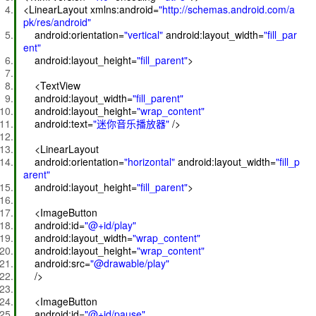
<LinearLayout xmlns:android=
"http://schemas.android.com/a
pk/res/android"
android:orientation=
"vertical"
android:layout_width=
"fill_par
ent"
android:layout_height=
"fill_parent"
>
<TextView
android:layout_width=
"fill_parent"
android:layout_height=
"wrap_content"
android:text=
"迷你音乐播放器"
/>
<LinearLayout
android:orientation=
"horizontal"
android:layout_width=
"fill_p
arent"
android:layout_height=
"fill_parent"
>
<ImageButton
android:id=
"@+id/play"
android:layout_width=
"wrap_content"
android:layout_height=
"wrap_content"
android:src=
"@drawable/play"
/>
<ImageButton
android:id=
"@+id/pause"