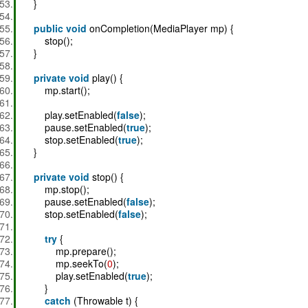
}
public
void
onCompletion(MediaPlayer mp) {
stop();
}
private
void
play() {
mp.start();
play.setEnabled(
false
);
pause.setEnabled(
true
);
stop.setEnabled(
true
);
}
private
void
stop() {
mp.stop();
pause.setEnabled(
false
);
stop.setEnabled(
false
);
try
{
mp.prepare();
mp.seekTo(
0
);
play.setEnabled(
true
);
}
catch
(Throwable t) {