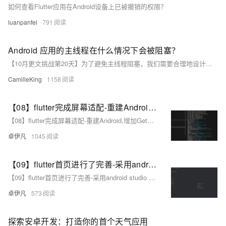
如何查看Flutter应用在Android设备上已被撤销的权限？
luanpanfei
791
Android 应用的主线程在什么情况下会被阻塞？
【10月更文挑战第20天】为了避免主线程阻塞，我们需要合理地设计和优化应用的代码。将耗时操作移到后台线程执行，使用异步任务、线程池等技术来提高应用的并发处理能力。同时，要注意避免出现死循环、不合理的锁使用等问题。通过这些措施，可以确保主线程能够高效地运行，提供流畅的用户体验。
CamilleKing
1158
【08】flutter完成屏幕适配-重建Android,增加GetX路由,屏幕适配,基础导航栏-多版本SDK以及gradle造成的关于fvm的使用（flutter version manage）-卓伊凡换人优雅草Alex-开发完整的社交APP-前端客户端开发+数据联调|以优雅草商业项目为例做开发-flutter开发-全流程-商业应用级实战开发-优雅草Alex
【08】flutter完成屏幕适配-重建Android,增加GetX路由,屏幕适配,基础导航栏-多版本SDK以及gradle造成的关于fvm的使用（flutter version manage）-卓伊凡换人优雅草Alex-开发完整的社交APP-前端客户端开发+数据联调|以优雅草商业项目为例做开发-flutter开发-全流程-商业应用级实战开发-优雅草Alex
卓伊凡
1045
【09】flutter首页进行了完善-采用android studio 进行真机调试开发-增加了直播间列表和短视频人物列表-增加了用户中心-卓伊凡换人优雅草Alex-开发完整的社交APP-前端客户端开发+数据联调|以优雅草商业项目为例做开发-flutter开发-全流程-商业应用级实战开发-优雅草Alex
【09】flutter首页进行了完善-采用android studio 进行真机调试开发-增加了直播间列表和短视频人物列表-增加了用户中心-卓伊凡换人优雅草Alex-开发完整的社交APP-前端客户端开发+数据联调|以优雅草商业项目为例做开发-flutter开发-全流程-商业应用级实战开发-优雅草Alex
卓伊凡
573
探索安卓开发：打造你的首个天气应用