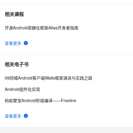
关于安卓使用glide加载得出drawable,bitmap
12
7
相关课程
开源Android容器化框架Atlas开发者指南
【错误记录】Android Studio Logcat 报错 ( read: 
10
8
unexpected EOF! )
查看更多
Android监听手机网络变化
5
9
Android中startActivity中的permission检测与UID机制
498
10
相关电子书
58同城Android客户端Walle框架演进与实践之路
Android组件化实现
蚂蚁聚宝Android秒级编译——Freeline
查看更多