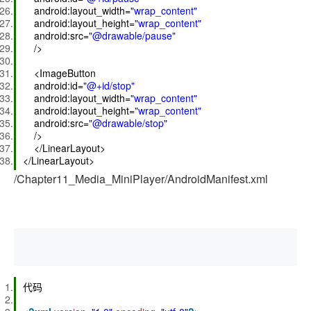
android:layout_width=
"wrap_content"
android:layout_height=
"wrap_content"
android:src=
"@drawable/pause"
/>
<ImageButton
android:id=
"@+id/stop"
android:layout_width=
"wrap_content"
android:layout_height=
"wrap_content"
android:src=
"@drawable/stop"
/>
</LinearLayout>
</LinearLayout>
/Chapter11_Media_MiniPlayer/AndroidManifest.xml
代码