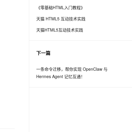
《零基础HTML入门教程》
息提取
与 AI 智能体进行实时音视频通话
天猫 HTML5 互动技术实践
从文本、图片、视频中提取结构化的属性信息
构建支持视频理解的 AI 音视频实时通话应用
天猫HTML5互动技术实践
t.diy 一步搞定创意建站
构建大模型应用的安全防护体系
通过自然语言交互简化开发流程,全栈开发支持
通过阿里云安全产品对 AI 应用进行安全防护
下一篇
一条命令迁移，帮你实现 OpenClaw 与
Hermes Agent 记忆互通！