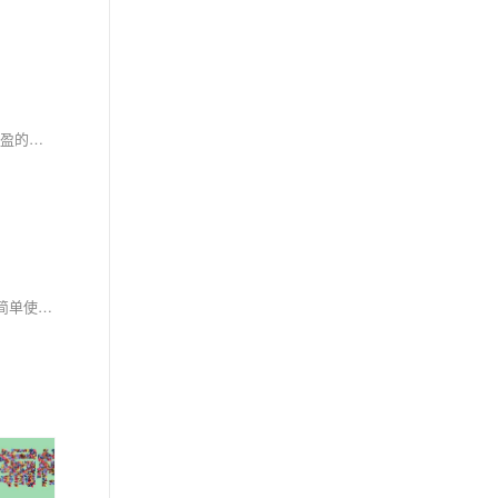
基于HTML5+Canvas绘制的鼠标跟随三角形碎片光标动画特效代码，很有意思，一团三角形碎片跟随鼠标的移动，不冗长、不笨重，反而有一种很轻盈的感觉，非常不错
h5 canvas飘落纸片动画是一款实现五彩纸屑飘落的背景动画特效，基于canvas绘制的空中飘落的纸屑片动画特效，适用于网页动态背景效果代码。简单使用，欢迎下载！代码适用浏览器：搜狗、360、FireFox(建议)、Chrome、Safari、Opera、傲游、世界之窗，是一款不错的的特效插件，希望大家喜欢！