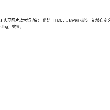
Deepseek-v4-pro
HappyHors
同享
万小智 AI 建站低至 15元/月
Qoder CN
AI 短剧/漫剧
云原生数据库 
快递物流查询
WordPress
成为服务伙
高校合作
点，立即开启云上创新
覆盖公网/内网、递归/权威、移动APP等全场景解析服务
送.CN域名，送备案服务码
基于千问大模型等，支持代码智能生成、研发智能问答
AI助力短剧
态智能体模型
旗舰 MoE 大模型，百万上下文与顶尖推理能力
图生视频，流
Ubuntu
服务生态伙伴
云工开物
企业应用
Works
Night Plan 支持 Qwen 3.8-Max
云原生大数据计算服务 MaxCompute
AI 办公
容器服务 Kub
NEW
s 实现图片放大镜功能。借助 HTML5 Canvas 标签，能够自定
GLM-5.2
Wan2.7-T
Red Hat
30+ 款产品免费体验
Data Agent 驱动的一站式 Data+AI 开发治理平台
夜间 5 折，Qwen/Meoo/TokenPlan 客户专享
面向分析的企业级SaaS模式云数据仓库
AI智能应用
提供一站式管
ing）效果。
科研合作
视觉 Coding、空间感知、多模态思考等全面升级
1M上下文，专为长程任务能力而生
ERP
堂（旗舰版）
SUSE
智能客服
CRM
防护产品
2个月
自动承接线索
建站小程序
OA 办公系统
AI 应用构建
大模型原生
力提升
财税管理
模板建站
Qoder
大模型服务平台百炼-应用模版
HOT
NEW
面向真实软件
个人版上线、团队版降价；千问3.8-Max首发发尝鲜
丰富多元化的应用模版和解决方案
400电话
定制建站
万有无界
大模型服务平台百炼-智能体
方案
广告营销
模板小程序
的模型效果
灵活可视化地构建企业级 Agent
定制小程序
秒悟
人工智能平台 PAI
APP 开发
云端极速 AI 
新一代 AI 视频生成模型，深度适配广告营销等场景
AI Native 的算法工程平台，一站式完成建模、训练、推理服务部署
建站系统