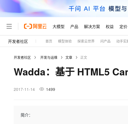
大模型
产品
解决方案
权益
定价
开发者社区
首页
模型体验
探索云世界
问产品
动手实
大模型
产品
解决方案
权益
定价
云市场
伙伴
服务
了解阿里云
精选产品
精选解决方案
普惠上云
产品定价
精选商城
成为销售伙伴
售前咨询
为什么选择阿里云
千问AI平台
开发者社区
开发与运维
文章
正文
了解云产品的定价详情
大模型服务平台百炼
睿译宝，AI翻译排版一
普惠上云 官方力荐
分销伙伴
在线服务
网站建设
什么是云计算
大
Wadda：基于 HTML5 C
大模型服务与应用平台
上传文档即自动完成翻译和
云服务器38元/年起，超
咨询伙伴
多端小程序
技术领先
云上成本管理
售后服务
轻量应用服务器
GLM-5.2：长任务时代
官方推荐返现计划
大模型
精选产品
精选解决方案
Salesforce 国际版订阅
稳定可靠
管理和优化成本
推荐新用户得奖励，单订单
销售伙伴合作计划
2017-11-14
1499
自助服务
友盟天域
安全合规
人工智能与机器学习
AI
文本生成
云数据库 RDS
Hermes Agent，打造
云工开物
无影生态合作计划
在线服务
观测云
分析师报告
自主进化，持久记忆，越用
高校专属算力普惠，学生认
计算
互联网应用开发
Qwen3.8-Max
HOT
Salesforce On Alibaba C
工单服务
Tuya 物联网平台阿里云
研究报告与白皮书
人工智能平台 PAI
快速拥有专属 OpenClaw
简介：
大模
Consulting Partner 合
大数据
容器
智能体时代全能旗舰模型
免费试用
短信专区
一站式AI开发、训练和推
蓝凌 OA
AI 大模型销售与服务生
现代化应用