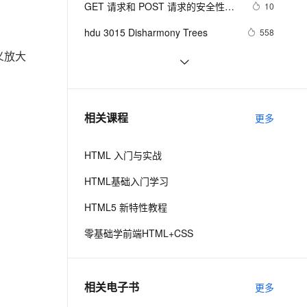
安全
GET 请求和 POST 请求的安全性有
我要投诉
e-1.1-I2V
Cosyvoice-V3-Flash
10
PolarDB
上云场景组合购
伴
Qoder CN V1.7.0 发布
何区别？
漫剧创作，剧本、分镜、视频高效生成
100%兼容MySQL、PostgreSQL，兼容Oracle，支持集中和分布式
覆盖90%+业务场景，专享组合折扣价
畅自然，细节丰富
高表现力语音合成大模型，语音克隆听感自然
VPN
hdu 3015 Disharmony Trees
558
ernetes 版 ACK
云聚AI 严选权益
云安全中心 AI BAS 智能自动
义放大
SSL 证书
perl--CGI编程之Apache服务器安装配
1
2V
Fun-ASR
，一键激活高效办公新体验
理容器应用的 K8s 服务
精选AI产品，从模型到应用全链提效
化模拟渗透攻击产品发布
置
文戏情感细腻自然，动作戏激烈拳拳到肉，实现更强表演能力
支持中英文自由切换，具备更强的噪声鲁棒性
堡垒机
如何绑定多个action到一个slot
456
AI 用量加速计划
DataWorks ChatBI 会话支持
防火墙
、识别商机，让客服更高效、服务更出色。
结构struct(值类型)在实际应用要注
新老同享，达量后返
上传临时文件分析
620
相关课程
更多
意的二点:
主机安全
应用
HTML 入门与实战
千问办公
NEW
AI 应用及服务市场
的智能体编程平台
一站式AI生产力平台
HTML基础入门学习
AI 应用
伶鹊
HTML5 新特性教程
企业级人与Agent协作平台，接入和调度多个数字员工
智能客服平台，对话机器人、对话分析、智能外呼
大模型
零基础学前端HTML+CSS
大模型服务平台百炼 - 全妙
自然语言处理
应用创作平台
多模态内容创作工具，已接入 DeepSeek
数据标注
相关电子书
更多
机器学习