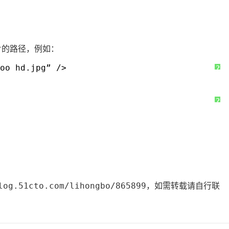
AI 应用
10分钟微调：让0.6B模型媲美235B模
多模态数据信
型
依托云原生高可用架构,实现Dify私有化部署
图片的路径，例如：
用1%尺寸在特定领域达到大模型90%以上效果
一个 AI 助手
超强辅助，Bol
foo_hd.jpg” />
?
即刻拥有 DeepSeek-R1 满血版
在企业官网、通讯软件中为客户提供 AI 客服
多种方案随心选，轻松解锁专属 DeepSeek
?
g.51cto.com/lihongbo/865899，如需转载请自行联