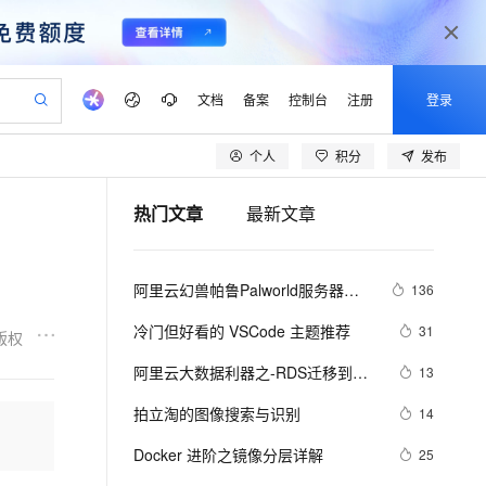
文档
备案
控制台
注册
登录
个人
积分
发布
验
作计划
器
AI 活动
专业服务
服务伙伴合作计划
开发者社区
加入我们
产品动态
服务平台百炼
阿里云 OPC 创新助力计划
热门文章
最新文章
一站式生成采购清单，支持单品或批量购买
可编辑精美 PPT 文稿
S产品伙伴计划（繁花）
峰会
CS
造的大模型服务与应用开发平台
Agency Agents：拥有专属领域专家
AI 生产力先锋
Al MaaS 服务伙伴赋能合作
域名
博文
Careers
PolarDB Agentic Database
至高可申请百万元
 轻松生成专业的 PPT
开启高性价比 AI 编程新体验
弹性可伸缩的云计算服务
先锋实践拓展 AI 生产力的边界
发布
多领域专家智能体,一键组建 AI 虚拟交付团队
Token 补贴，五大权
计划
海大会
伙伴信用分合作计划
商标
问答
社会招聘
阿里云幻兽帕鲁Palworld服务器配
136
益加速 OPC 成功
帕鲁游戏服务器
SS
HappyHorse 打造一站式影视创作平台
飞天发布时刻
HOT
秒悟 Meoo CLI 支持一键部
划
备案
电子书
校园招聘
置及价格整理（2024年版）
联机服务器，轻松开启游戏
视频创作，一键激活电商全链路生产力
稳定、安全、高性价比、高性能的云存储服务
所见，即是所愿
署项目至阿里云账号
可视化编排打通从文字构思到成片全链路闭环
更多支持
冷门但好看的 VSCode 主题推荐
31
版权
划
公司注册
镜像站
视频生成
语音识别与合成
 智能体与工作流应用
漫剧工坊：一站式动画创作平台
AI 实训营
Flink OSS 支持
阿里云大数据利器之-RDS迁移到
13
合作伙伴培训与认证
划
上云迁移
站生成，高效打造优质广告素材
全接入的云上超级电脑
通过阿里云百炼高效搭建AI应用,助力高效开发
快速生产连贯的高质量长漫剧
从基础到进阶，Agent 创客手把手教你
AssumeRole 角色自定义
Maxcompute实现动态分区
lScope
我要反馈
e-1.1-T2V
Qwen3-TTS-Flash
拍立淘的图像搜索与识别
14
查询合作伙伴
n Alibaba Cloud ISV 合作
代维服务
建企业门户网站
10 分钟搭建微信、支付宝小程序
百炼 Qwen3.7-Flash 系列模
畅细腻的高质量视频
离线语音合成大模型，多语言方言自适应，低延迟高稳定
创新加速
Docker 进阶之镜像分层详解
ope
登录合作伙伴管理后台
25
我要建议
站，无忧落地极速上线
以可视化方式快速构建移动和 PC 门户网站
国内短信简单易用，安全可靠，秒级触达，全球覆盖200+国家和地区。
高效部署网站，快速应用到小程序
型发布