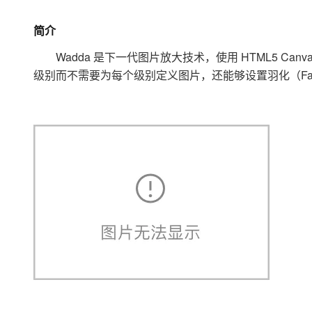
存储
天池大赛
Qwen3.7-Plus
云解析DNS
解决方案免费试用 新老
电子合同
最高领取价值200元试用
能看、能想、能动手的多模
安全
网络与CDN
简介
AI 算法大赛
畅捷通
大数据开发治理平台 Data
AI 产品 免费试用
网络
Wadda 是下一代图片放大技术，使用 HTML5 Canva
安全
云开发大赛
Qwen3-VL-Plus
Tableau 订阅
1亿+ 大模型 tokens 和 
级别而不需要为每个级别定义图片，还能够设置羽化（Fad
可观测
入门学习赛
中间件
AI空中课堂在线直播课
云防火墙
140+云产品 免费试用
上云与迁云
云原生的云上边界网络安全
产品新客免费试用，最长1
数据库
生态解决方案
大模型服务
企业出海
大模型ACA认证体验
大数据计算
助力企业全员 AI 认知与能
行业生态解决方案
千问AI平台-Token Plan
政企业务
媒体服务
开发者生态解决方案
企业服务与云通信
千问AI平台-模型体验
AI 开发和 AI 应用解决
在线体验全尺寸、多种模态
域名与网站
Happy 系列大模型
终端用户计算
Serverless
开发工具