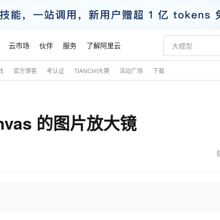
云市场
伙伴
服务
了解阿里云
践
官方博客
考认证
TIANCHI大赛
活动广场
下载
AI 特惠
数据与 API
成为产品伙伴
企业增值服务
最佳实践
价格计算器
AI 场景体
基础软件
产品伙伴合
阿里云认证
市场活动
配置报价
大模型
自助选配和估算价格
步到位
智启 AI 普惠权益
产品生态集成认证中心
企业支持计划
云上春晚
域名与网站
Qwen Audio：打造专属 AI 语音助手
千问官方 MaaS 平台，为开发者和 Agent 而生，新用户赠送 1 亿 + tokens 额度
一句话生成原生
AI Coding
阿里云Maa
2026 阿里云
云服务器 E
为企业打
数据集
Windows
大模型认证
模型
NEW
NEW
anvas 的图片放大镜
格式还原
值低价云产品抢先购
至高享 1亿+免费 tokens，加速 Al 应用落地
提供智能易用的域名与建站服务
Qwen-Audio-3.0-Realtime 端到端实时语音角色扮演
输入一句话想法,
智能编程，一键
安全可靠、
产品生态伙伴
专家技术服务
云上奥运之旅
弹性计算合作
阿里云中企出
手机三要素
宝塔 Linux
全部认证
价格优势
开源旗舰模型
即刻拥有 DeepSeek-V4-Pro
阿里云 OPC 创新助力计划
千问大模型
一键部署幻兽
AI 电商营销
对象存储 O
大模型
产品生态伙伴工作台
企业增值服务台
云栖战略参考
云存储合作计
云栖大会
身份实名认证
CentOS
训练营
推动算力普惠，释放技术红利
最高返9万
真正可用的 1M 上下文,一次完成代码全链路开发
快速构建应用程序和网站，即刻迈出上云第一步
轻松解锁专属 DeepSeek-V4-Pro
至高百万元 Token 补贴，加速一人公司成长
多元化、高性能、安全可靠的大模型服务
一键购买专属
从图文生成到
云上的中国
数据库合作计
活动全景
短信
Docker
图片和
自进化智能体
5 分钟轻松部署专属 QwenPaw
Token Plan 模型订阅计划
数字证书管理服务（原SSL证书）
高效搭建 AI
AI 广告创作
无影云电脑
企业成长
NEW
HOT
信息公告
看见新力量
云网络合作计
OCR 文字识别
JAVA
越聪明
证享300元代金券
全托管，含MySQL、PostgreSQL、SQL Server、MariaDB多引擎
Qwen3.8-Max 首发尝鲜，限时加量 10 倍，夜间低至2折
实现全站 HTTPS，呈现可信的 Web 访问
从聊天伙伴进化为能主动干活的本地数字员工
图文、视频一
随时随地安
魔搭 Mode
Kimi-K3
HappyHors
NEW
loud
服务实践
官网公告
金融模力时刻
Salesforce O
版
发票查验
全能环境
Claude Code + GStack 打造工程团队
千问办公，限时限量积分加倍
Qoder
低代码高效构
AI 建站
短信服务
型
NEW
作计划
Kimi 最新旗舰模型，长程编程与推理利器
让文字生成流
计划
创新中心
魔搭 ModelSc
健康状态
理服务
让AI从“聊天伙伴”进化为能干活的“数字员工”
安装技能 GStack，拥有专属 AI 工程团队
你的AI工作搭子，覆盖日常办公高频场景
面向真实软件的智能体编程平台
0 代码专业建
客户案例
天气预报查询
操作系统
态合作计划