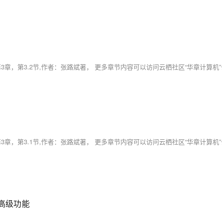
染
s高级功能