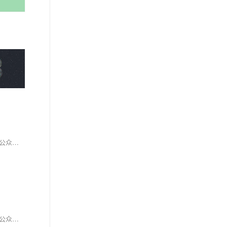
本节书摘来自华章计算机《HTML5 Canvas游戏开发实战》一书中的第3章，第3.4节,作者：张路斌著， 更多章节内容可以访问云栖社区“华章计算机”公众号查看。
本节书摘来自华章计算机《HTML5 Canvas游戏开发实战》一书中的第3章，第3.3节,作者：张路斌著， 更多章节内容可以访问云栖社区“华章计算机”公众号查看。