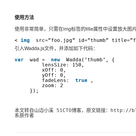
大模型解决方案
迁移与运维管理
快速部署 Dify，高效搭建 
使用方法
专有云
使用非常简单，只需在img标签的title属性中设置放大
10 分钟在聊天系统中增加
<
img
src=”foo.jpg” id=”thumb” title=”
引入Wadda.js文件，并添加如下代码：
var
wad =
new
Wadda(’thumb’, {
lensSize: 150,
xOff: 0,
yOff: 0,
fadeLens:
true
,
zoom: 2
});
本文转自山边小溪 51CTO博客，原文链接：http://blo
系原作者