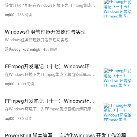
该文介绍了如何在Windows环境下为FFmpeg集成SRT协议支持库libsrt。首先，需要安装Perl和Nasm，然后编译OpenSSL。接着，下载libsrt源码并使用CMake配置，生成VS工程并编译生成srt.dll和srt.lib。最后，将编译出的库文件和头文件按照特定目录结构放置，并更新环境变量，重新配置启用libsrt的FFmpeg并进行编译安装。该过程有助于优化直播推流的性能，减少卡顿问题。
aqi00
766
Windows任务管理器开发原理与实现
Windows任务管理器开发原理与实现
游客qeoynko2nmbgk
455
FFmpeg开发笔记（十七）Windows环境给FFmpeg集成字幕库libass
在Windows环境下为FFmpeg集成字幕渲染库libass涉及多个步骤，包括安装freetype、libxml2、gperf、fontconfig、fribidi、harfbuzz和libass。每个库的安装都需要下载源码、配置、编译和安装，并更新PKG_CONFIG_PATH环境变量。最后，重新配置并编译FFmpeg以启用libass及相关依赖。完成上述步骤后，通过`ffmpeg -version`确认libass已成功集成。
aqi00
1099
FFmpeg开发笔记（十一）Windows环境给FFmpeg集成vorbis和amr
在Windows环境下，为FFmpeg集成音频编解码库，包括libogg、libvorbis和opencore-amr，涉及下载源码、配置、编译和安装步骤。首先，安装libogg，通过配置、make和make install命令完成，并更新PKG_CONFIG_PATH。接着，安装libvorbis，同样配置、编译和安装，并修改pkgconfig文件。之后，安装opencore-amr。最后，重新配置并编译FFmpeg，启用ogg和amr支持，通过ffmpeg -version检查是否成功。整个过程需确保环境变量设置正确，并根据路径添加相应库。
aqi00
780
PowerShell 脚本编写 ：自动化Windows 开发工作流程