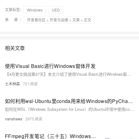
文章标签：
Windows
UED
来 源：
开发者社区
>
开发与运维
>
文章
> 正文
相关文章
使用Visual Basic进行Windows窗体开发
【4月更文挑战第27天】本文介绍了使用Visual Basic进行Windows窗体（WinForms）开发的步骤，从搭建开发环境到创建、设计用户界面，再到编写事件驱动的代码和数据绑定。Visual Basic结合WinForms提供了一种易学易用的桌面应用开发方案。通过调试、优化、部署和维护，开发者可以构建专业应用程序。随着技术发展，掌握最新UI设计和开发工具对于保持竞争力至关重要。本文为初学者提供了基础指导，鼓励进一步探索和学习。
土木林森
721
如何利用wsl-Ubuntu里conda用来给Windows的PyCharm开发
如何在WSL（Windows Subsystem for Linux）的Ubuntu环境中使用conda虚拟环境来为Windows上的PyCharm开发设置Python解释器。
nanshaws
2975
FFmpeg开发笔记（三十五）Windows环境给FFmpeg集成libsrt