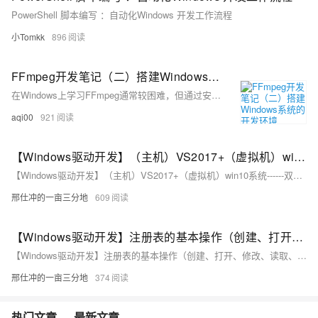
PowerShell 脚本编写 ：自动化Windows 开发工作流程
小Tomkk
896
FFmpeg开发笔记（二）搭建Windows系统的开发环境
在Windows上学习FFmpeg通常较困难，但通过安装预编译的FFmpeg开发包可以简化流程。首先需要安装MSYS2来模拟Linux环境。下载并执行MSYS2安装包，然后修改msys2_shell.cmd以继承Windows的Path变量。使用pacman安装必要的编译工具。接着，下载预编译的FFmpeg Windows包，解压并配置系统Path。最后，在MSYS2环境中运行`ffmpeg -version`确认安装成功。欲深入学习FFmpeg开发，推荐阅读《FFmpeg开发实战：从零基础到短视频上线》。
aqi00
921
【Windows驱动开发】（主机）VS2017+（虚拟机）win10系统------双机调试
【Windows驱动开发】（主机）VS2017+（虚拟机）win10系统------双机调试
邢仕冲的一亩三分地
609
【Windows驱动开发】注册表的基本操作（创建、打开、修改、读取、枚举）（附源码）
【Windows驱动开发】注册表的基本操作（创建、打开、修改、读取、枚举）（附源码）
邢仕冲的一亩三分地
374
热门文章
最新文章