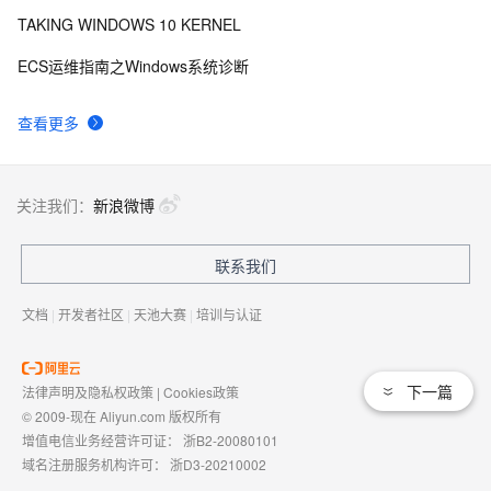
PASSWORDS & SECRETS
TAKING WINDOWS 10 KERNEL
背水一战 Windows 10 (48) - 控件（集合类）: 
631
9
ECS运维指南之Windows系统诊断
FlipView
Windows Phone开发（4）：框架和页
711
10
查看更多
关注我们：
新浪微博
联系我们
文档
|
开发者社区
|
天池大赛
|
培训与认证
下一篇
法律声明及隐私权政策
|
Cookies政策
© 2009-现在 Aliyun.com 版权所有
增值电信业务经营许可证：
浙B2-20080101
域名注册服务机构许可：
浙D3-20210002
浙公网安备 33010602009975号
浙B2-20080101-4