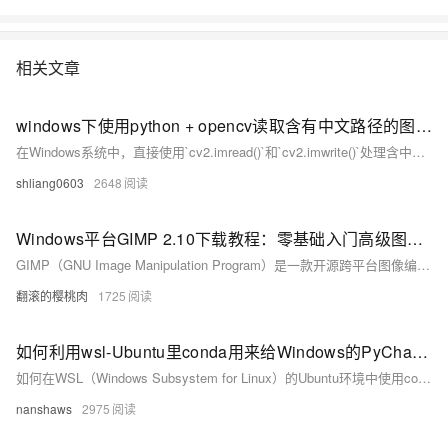
相关文章
windows下使用python + opencv读取含有中文路径的图片 和 把图片数据保存到含有中文的路径下
在Windows系统中，直接使用`cv2.imread()`和`cv2.imwrite()`处理含中文路径的图像文件时会遇到问题。读取时会返回空数据，保存时则无法正确保存至目标目录。为解决这些问题，可以使用`cv2.imdecode()`结合`np.fromfile()`来读取图像，并使用`cv2.imencode()`结合`tofile()`方法来保存图像至含中文的路径。这种方法有效避免了路径编码问题，确保图像处理流程顺畅进行。
shliang0603
2648
Windows平台GIMP 2.10下载教程：零基础入门高级图像编辑
GIMP（GNU Image Manipulation Program）是一款开源跨平台图像编辑工具，支持图层管理、高级修图、色彩校正等功能，广泛应用于平面设计和照片修复。其优势包括全功能免费、插件生态丰富（600+扩展插件）、硬件要求低（1GB内存即可流畅运行）。本文详细介绍GIMP的软件定位、安装流程、首次配置及常见问题解答，帮助用户快速上手并充分利用其强大功能。
翻滚的樱桃肉
1725
如何利用wsl-Ubuntu里conda用来给Windows的PyCharm开发
如何在WSL（Windows Subsystem for Linux）的Ubuntu环境中使用conda虚拟环境来为Windows上的PyCharm开发设置Python解释器。
nanshaws
2975