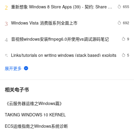
重新想象 Windows 8 Store Apps (39) - 契约: Share 
655
2
Contract
Windows Vista 消费版系列全面上市
692
3
音视频windows安装ffmpeg6.0并使用vs调试源码笔记
9
4
Links/tutorials on writing windows (stack based) exploits
5
5
windows解决SpringBoot启动时：APPLICATION 
10
6
FAILED TO START
腾讯START云游戏开启不限量测试，支持MacOS和
4
7
相关电子书
Windows
《云服务器运维之Windows篇》
《101 Windows Phone 7 Apps》读书笔记-
3
8
PASSWORDS & SECRETS
TAKING WINDOWS 10 KERNEL
背水一战 Windows 10 (48) - 控件（集合类）: 
631
9
ECS运维指南之Windows系统诊断
FlipView