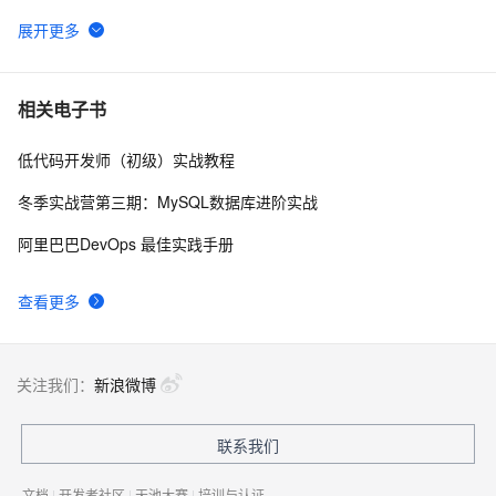
[CLR via C#]5.1 基元类型
668
6
C# Win32控制台线程计时器代码示例
2
7
相关电子书
低代码开发师（初级）实战教程
[C#]提交表单
640
8
冬季实战营第三期：MySQL数据库进阶实战
C#窗体访问网址方法
456
9
阿里巴巴DevOps 最佳实践手册
C#服务器端获取客户端(html)控件值
616
10
查看更多
关注我们：
新浪微博
联系我们
文档
|
开发者社区
|
天池大赛
|
培训与认证