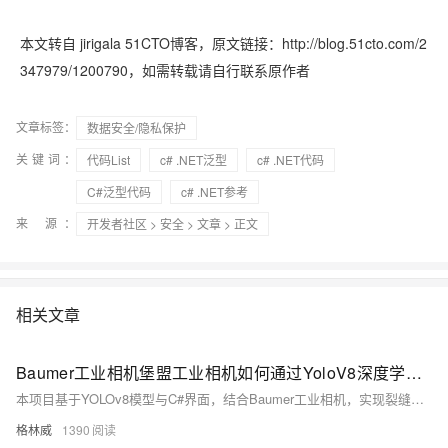
本文转自 jirigala 51CTO博客，原文链接：http://blog.51cto.com/2
347979/1200790，如需转载请自行联系原作者
文章标签：
数据安全/隐私保护
关键词：
代码List
c# .NET泛型
c# .NET代码
C#泛型代码
c# .NET参考
来 源：
开发者社区
>
安全
>
文章
> 正文
相关文章
Baumer工业相机堡盟工业相机如何通过YoloV8深度学习模型实现裂缝的检测识别（C#代码UI界面版）
本项目基于YOLOv8模型与C#界面，结合Baumer工业相机，实现裂缝的高效检测识别。支持图像、视频及摄像头输入，具备高精度与实时性，适用于桥梁、路面、隧道等多种工业场景。
格林威
1390