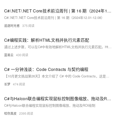
C#/.NET/.NET Core技术前沿周刊 | 第 16 期（2024年12.01-12.08）
C#/.NET/.NET Core技术前沿周刊 | 第 16 期（2024年12.01-12.08）
追逐时光者
375
C#编程实践：解析HTML文档并执行元素匹配
通过上述步骤，可以在C#中有效地解析HTML文档并执行元素匹配。HtmlAgilityPack提供了一个强大而灵活的工具集，可以处理各种HTML解析任务。
蓝易云
430
C# 一分钟浅谈：Code Contracts 与契约编程
【10月更文挑战第26天】本文介绍了 C# 中的 Code Contracts，这是一个强大的工具，用于通过契约编程增强代码的健壮性和可维护性。文章从基本概念入手，详细讲解了前置条件、后置条件和对象不变量的使用方法，并通过具体代码示例进行了说明。同时，文章还探讨了常见的问题和易错点，如忘记启用静态检查、过度依赖契约和性能影响，并提供了相应的解决建议。希望读者能通过本文更好地理解和应用 Code Contracts。
长梦
474
C#与Halcon联合编程实现鼠标控制图像缩放、拖动及ROI绘制
C#与Halcon联合编程实现鼠标控制图像缩放、拖动及ROI绘制
哈你真皮
2395