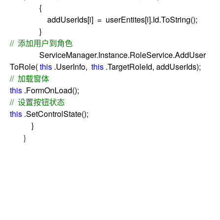
{
addUserIds[i]
=
userEntites[i].Id.ToString();
}
//
添加用户到角色
ServiceManager.Instance.RoleService.AddUser
ToRole(
this
.UserInfo,
this
.TargetRoleId, addUserIds);
//
加载窗体
this
.FormOnLoad();
//
设置按钮状态
this
.SetControlState();
}
}