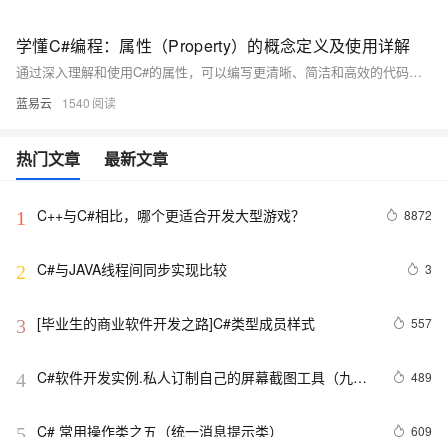
学懂C#编程：属性（Property）的概念定义及使用详解
通过深入理解和使用C#的属性，可以编写更清晰、简洁和高效的代码，为开发高质量的应用程序奠定基础。
蓝易云
1540
热门文章
最新文章
C++与C#相比，哪个更适合开发大型游戏？
8872
1
C#与JAVA线程间同步实现比较
3
2
[毕业生的商业软件开发之路]C#类型成员样式
557
3
C#软件开发实例.私人订制自己的屏幕截图工具（九）
489
4
使用自定义光标，QQ截图时的光标
C# 常用操作类之五（统一消息提示类）
609
5