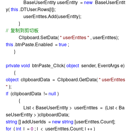
BaseUserEntity userEntity
=
new
BaseUserEntit
y(
this
.DTUser.Rows[i]);
userEntites.Add(userEntity);
}
//
复制到剪切板
Clipboard.SetData(
"
userEntites
"
, userEntites);
this
.btnPaste.Enabled
=
true
;
}
private
void
btnPaste_Click(
object
sender, EventArgs e)
{
object
clipboardData
=
Clipboard.GetData(
"
userEntites
"
);
if
(clipboardData
!=
null
)
{
List
<
BaseUserEntity
>
userEntites
=
(List
<
Ba
seUserEntity
>
)clipboardData;
string
[] addUserIds
=
new
string
[userEntites.Count];
for
(
int
i
=
0
; i
<
userEntites.Count; i
++
)