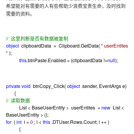
希望能对有需要的人有些帮助少浪费宝贵生命，及时找到
需要的资料。
//
这里判断是否有数据被复制
object
clipboardData
=
Clipboard.GetData(
"
userEntites
"
);
this
.btnPaste.Enabled
=
(clipboardData
!=
null
);
private
void
btnCopy_Click(
object
sender, EventArgs e)
{
//
读取数据
List
<
BaseUserEntity
>
userEntites
=
new
List
<
BaseUserEntity
>
();
for
(
int
i
=
0
; i
<
this
.DTUser.Rows.Count; i
++
)
{