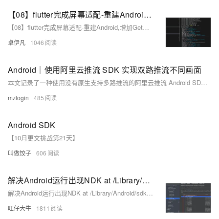
【08】flutter完成屏幕适配-重建Android,增加GetX路由,屏幕适配,基础导航栏-多版本SDK以及gradle造成的关于fvm的使用（flutter version manage）-卓伊凡换人优雅草Alex-开发完整的社交APP-前端客户端开发+数据联调|以优雅草商业项目为例做开发-flutter开发-全流程-商业应用级实战开发-优雅草Alex
【08】flutter完成屏幕适配-重建Android,增加GetX路由,屏幕适配,基础导航栏-多版本SDK以及gradle造成的关于fvm的使用（flutter version manage）-卓伊凡换人优雅草Alex-开发完整的社交APP-前端客户端开发+数据联调|以优雅草商业项目为例做开发-flutter开发-全流程-商业应用级实战开发-优雅草Alex
卓伊凡
1046
Android｜使用阿里云推流 SDK 实现双路推流不同画面
本文记录了一种使用没有原生支持多路推流的阿里云推流 Android SDK，实现同时推送两路不同画面的流的方法。
mzlogin
485
Android SDK
【10月更文挑战第21天】
叫做饺子
606
解决Android运行出现NDK at /Library/Android/sdk/ndk-bundle did not have a source.properties file
解决Android运行出现NDK at /Library/Android/sdk/ndk-bundle did not have a source.properties file
旺仔大牛
1811