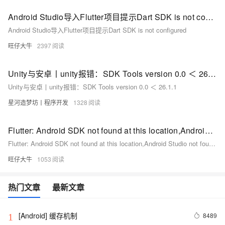
Android Studio导入Flutter项目提示Dart SDK is not configured
Android Studio导入Flutter项目提示Dart SDK is not configured
旺仔大牛
2397
Unity与安卓丨unity报错：SDK Tools version 0.0 ＜ 26.1.1
Unity与安卓丨unity报错：SDK Tools version 0.0 ＜ 26.1.1
星河造梦坊丨程序开发
1328
Flutter: Android SDK not found at this location,Android Studio not found at xxx
Flutter: Android SDK not found at this location,Android Studio not found at xxx
旺仔大牛
1053
热门文章
最新文章
[Android] 缓存机制
8489
1