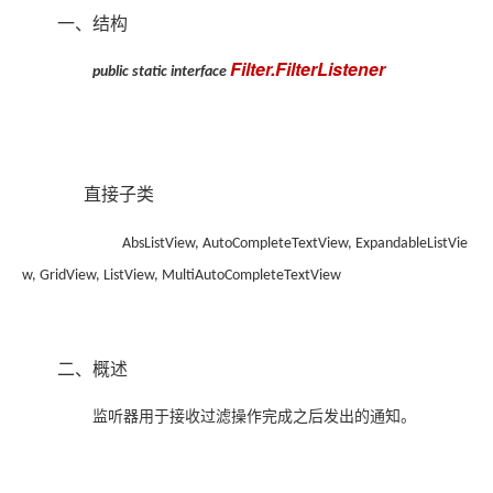
一、结构
Filter.FilterListener
public static interface
直接子类
AbsListView, AutoCompleteTextView, ExpandableListVie
w, GridView, ListView, MultiAutoCompleteTextView
二、概述
监听器用于接收过滤操作完成之后发出的通知。