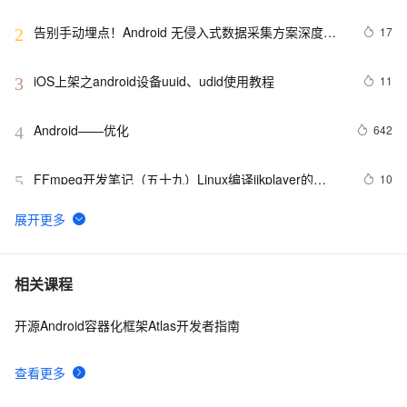
告别手动埋点！Android 无侵入式数据采集方案深度解
17
2
析
iOS上架之android设备uuid、udid使用教程
11
3
Android——优化
642
4
FFmpeg开发笔记（五十九）Linux编译ijkplayer的
10
5
Android平台so库
申请google android map api key
4
6
Android第二十期 - 微信的主体构架
652
7
相关课程
开源Android容器化框架Atlas开发者指南
Android布局变化时动画效果的现实(一)
514
8
查看更多
Android显示GIF动画完整示例(一)
744
9