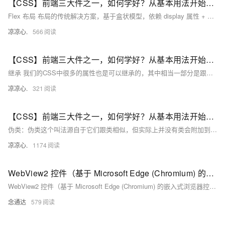
【CSS】前端三大件之一，如何学好？从基本用法开始吧！（六）：全方面分析css的Flex布局，从纵、横两个坐标开始进行居中、两端等元素分布模式；刨析元素间隔、排序模式等
Flex 布局 布局的传统解决方案，基于盒状模型，依赖 display 属性 + position属性 + float属性。它对于那些特殊布局非常不方便，比如，垂直居中就不容易实现。 2009年，W3C 提出了一种新的方案----Flex 布局，可以简便、完整、响应式地实现各种页面布局。目前，它已经得到了所有浏览器的支持，这意味着，现在就能很安全地使用这项功能。 一、Flex 布局是什么？ Flex 是 Flexible Box 的缩写，意为"弹性布局"，用来为盒状模型提供最大的灵活性。
凉凉心.
566
【CSS】前端三大件之一，如何学好？从基本用法开始吧！（三）：元素继承关系、层叠样式规则、字体属性、文本属性；针对字体和文本作样式修改
继承 我们的CSS中很多的属性也是可以继承的，其中相当一部分是跟文字的相关的，比如说颜色、字体、字号。 当然还有一部分是不能继承的。 例如边框、内外边距。 层叠 层叠是CSS的核心机制。 层叠的工作机制： 当元素的同一个样式属性有多种样式值的时候，CSS就是靠层叠机制来决定最终应用哪种样式。 层叠规则： 层叠规则一：找到应用给每个元素和属性的声明。 说明：浏览器在加载每个页面时，都会据此查找到每条CSS规则， 并标识出所有受到影响的HTML元素。
凉凉心.
321
【CSS】前端三大件之一，如何学好？从基本用法开始吧！（二）：CSS伪类：UI伪类、结构化伪类；通过伪类获得子元素的第n个元素；创建一个伪元素展示在页面中；获得最后一个元素；处理聚焦元素的样式
伪类：伪类这个叫法源自于它们跟类相似，但实际上并没有类会附加到标记中的标签上。 伪类分为两种(以及新增的伪类选择器)： UI伪类：会在HTML元素处于某种状态时(例如：鼠标指针位于连接上)，为该元素应用CSS样式。 :hover 结构化伪类：会在标记中存在某种结构上的关系时 例如： 某元素是一组元素中的第一个或最后一个，为该元素应用CSS样式。 :not和:target(CSS3新增的两个特殊的伪类选择器)
凉凉心.
1174
WebView2 控件（基于 Microsoft Edge (Chromium) 的嵌入式浏览器控件），保存资源(图片、脚本、CSS)
WebView2 控件（基于 Microsoft Edge (Chromium) 的嵌入式浏览器控件），保存资源(图片、脚本、CSS)
念通达
579