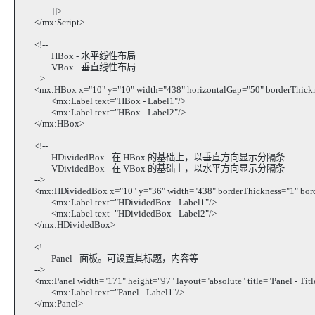
]]>
</mx:Script>
<!--
HBox - 水平线性布局
VBox - 垂直线性布局
-->
<mx:HBox x="10" y="10" width="438" horizontalGap="50" borderThickne
<mx:Label text="HBox - Label1"/>
<mx:Label text="HBox - Label2"/>
</mx:HBox>
<!--
HDividedBox - 在 HBox 的基础上，以垂直方向显示分隔条
VDividedBox - 在 VBox 的基础上，以水平方向显示分隔条
-->
<mx:HDividedBox x="10" y="36" width="438" borderThickness="1" bord
<mx:Label text="HDividedBox - Label1"/>
<mx:Label text="HDividedBox - Label2"/>
</mx:HDividedBox>
<!--
Panel - 面板。可设置其标题，内容等
-->
<mx:Panel width="171" height="97" layout="absolute" title="Panel - Title
<mx:Label text="Panel - Label1"/>
</mx:Panel>