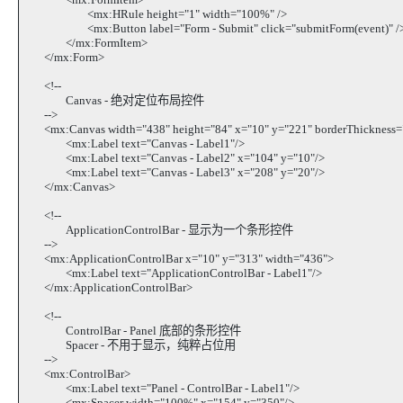
<mx:HRule height="1" width="100%" />
<mx:Button label="Form - Submit" click="submitForm(event)" /
</mx:FormItem>
</mx:Form>
<!--
Canvas - 绝对定位布局控件
-->
<mx:Canvas width="438" height="84" x="10" y="221" borderThickness="1
<mx:Label text="Canvas - Label1"/>
<mx:Label text="Canvas - Label2" x="104" y="10"/>
<mx:Label text="Canvas - Label3" x="208" y="20"/>
</mx:Canvas>
<!--
ApplicationControlBar - 显示为一个条形控件
-->
<mx:ApplicationControlBar x="10" y="313" width="436">
<mx:Label text="ApplicationControlBar - Label1"/>
</mx:ApplicationControlBar>
<!--
ControlBar - Panel 底部的条形控件
Spacer - 不用于显示，纯粹占位用
-->
<mx:ControlBar>
<mx:Label text="Panel - ControlBar - Label1"/>
<mx:Spacer width="100%" x="154" y="350"/>