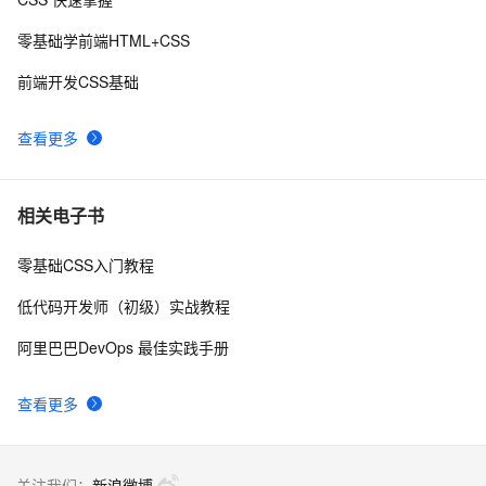
Flash/Flex学习笔记(9)：ActionScript3.0与Javascript的
8
相互调用
零基础学前端HTML+CSS
Flash/Flex学习笔记(11)：如何检测摄像头是否被占用
9
9
前端开发CSS基础
Flex结合java实现一个登录功能
1
10
查看更多
相关电子书
零基础CSS入门教程
低代码开发师（初级）实战教程
阿里巴巴DevOps 最佳实践手册
查看更多
关注我们：
新浪微博