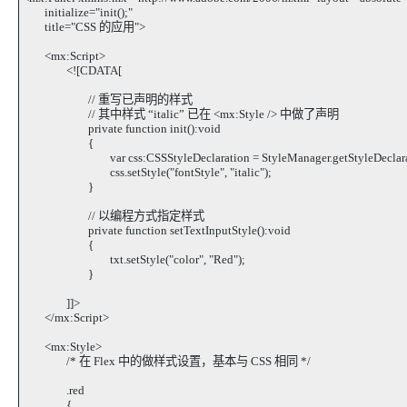
initialize="init();"
title="CSS 的应用">
<mx:Script>
<![CDATA[
// 重写已声明的样式
// 其中样式 “italic” 已在 <mx:Style /> 中做了声明
private function init():void
{
var css:CSSStyleDeclaration = StyleManager.getStyleDeclaratio
css.setStyle("fontStyle", "italic");
}
// 以编程方式指定样式
private function setTextInputStyle():void
{
txt.setStyle("color", "Red");
}
]]>
</mx:Script>
<mx:Style>
/* 在 Flex 中的做样式设置，基本与 CSS 相同 */
.red
{