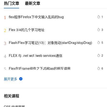
热门文章
最新文章
flex程序Firefox下中文输入乱码的bug
1
1
Flex 3/4的几个学习地址
3
2
Flash/Flex学习笔记(13)：对象拖动(startDrag/stopDrag)
5
3
FLEX 与 .net wcf /web services通信
2
4
Flex在IFrame组件之下JS和as的相互调用
6
5
uni-app学习笔记-引入全局uni.css和flex布局（七）
6
6
Flash/Flex学习笔记(28)：动态文本的滚动控制
8
7
相关课程
CSS 快速掌握
3