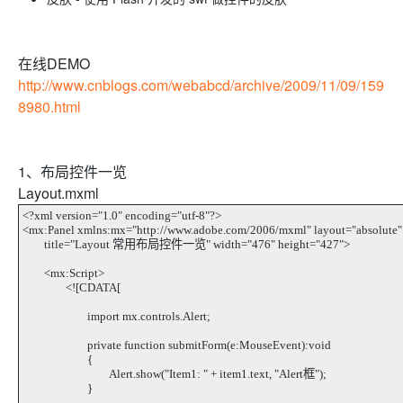
在线DEMO
http://www.cnblogs.com/webabcd/archive/2009/11/09/159
8980.html
1、布局控件一览
Layout.mxml
<?xml version="1.0" encoding="utf-8"?>
<mx:Panel xmlns:mx="http://www.adobe.com/2006/mxml" layout="absolut
title="Layout 常用布局控件一览" width="476" height="427">
<mx:Script>
<![CDATA[
import mx.controls.Alert;
private function submitForm(e:MouseEvent):void
{
Alert.show("Item1: " + item1.text, "Alert框");
}