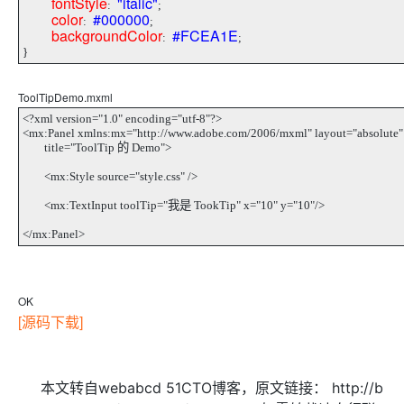
fontStyle
"italic"
:
;
color
#000000
:
;
backgroundColor
#FCEA1E
:
;
}
ToolTipDemo.mxml
<?xml version="1.0" encoding="utf-8"?>
<mx:Panel xmlns:mx="http://www.adobe.com/2006/mxml" layout="absolute"
title="ToolTip 的 Demo">
<mx:Style source="style.css" />
<mx:TextInput toolTip="我是 TookTip" x="10" y="10"/>
</mx:Panel>
OK
[源码下载]
本文转自webabcd 51CTO博客，原文链接：
http://b