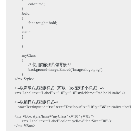
color: red;
}
.bold
{
font-weight: bold;
}
.italic
{
}
.myClass
{
/* 使用内嵌图片做背景 */
background-image:Embed("images/logo.png");
}
</mx:Style>
<!--以声明方式指定样式（可以一次指定多个样式）-->
<mx:Label text="Label" x="10" y="10" styleName="red bold italic" />
<!--以编程方式指定样式-->
<mx:TextInput id="txt" text="TextInput" x="10" y="36" initialize="setTe
<mx:VBox styleName="myClass" x="10" y="85">
<mx:Label text="Label" color="yellow" fontSize="30" />
</mx:VBox>