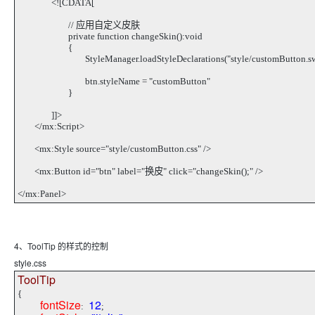
<![CDATA[
// 应用自定义皮肤
private function changeSkin():void
{
StyleManager.loadStyleDeclarations("style/customButton.sw
btn.styleName = "customButton"
}
]]>
</mx:Script>
<mx:Style source="style/customButton.css" />
<mx:Button id="btn" label="换皮" click="changeSkin();" />
</mx:Panel>
4、ToolTip 的样式的控制
style.css
ToolTip
{
fontSize
12
:
;