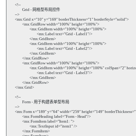
<!--
Grid - 网格型布局控件
-->
<mx:Grid x="10" y="169" borderThickness="1" borderStyle="solid">
<mx:GridRow width="100%" height="100%">
<mx:GridItem width="100%" height="100%">
<mx:Label text="Grid - Label1"/>
</mx:GridItem>
<mx:GridItem width="100%" height="100%">
<mx:Label text="Grid - Label2"/>
</mx:GridItem>
</mx:GridRow>
<mx:GridRow width="100%" height="100%">
<mx:GridItem width="100%" height="100%" colSpan="2" horizont
<mx:Label text="Grid - Label3"/>
</mx:GridItem>
</mx:GridRow>
</mx:Grid>
<!--
Form - 用于构建表单型布局
-->
<mx:Form x="189" y="64" width="259" height="149" borderThickness="1
<mx:FormHeading label="Form - Head"/>
<mx:FormItem label="Item1: ">
<mx:TextInput id="item1" />
</mx:FormItem>
<mx:FormItem>