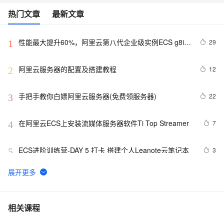
热门文章
最新文章
性能最大提升60%，阿里云第八代企业级实例ECS g8i正
29
1
式上线
阿里云服务器的配置及搭建教程
12
2
手把手教你白嫖阿里云服务器(免费领服务器)
22
3
在阿里云ECS上安装流媒体服务器软件Ti Top Streamer
7
4
ECS进阶训练营-DAY 5 打卡 搭建个人Leanote云笔记本
3
5
报道称黑客利用微软IIS安全漏洞 入侵大学服务器
1
6
阿里云2核4G配置服务器可选实例及收费价格参考
6
7
相关课程