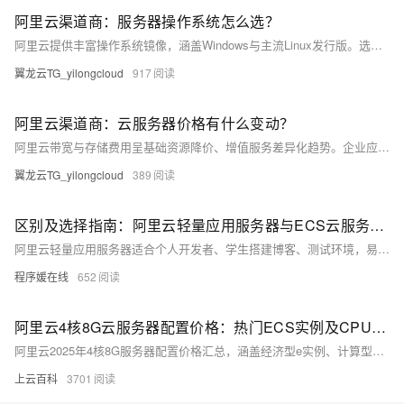
阿里云渠道商：服务器操作系统怎么选？
阿里云提供丰富操作系统镜像，涵盖Windows与主流Linux发行版。选型需综合技术兼容性、运维成本、安全稳定等因素。推荐Alibaba Cloud Linux、Ubuntu等用于Web与容器场景，Windows Server支撑.NET应用。建议优先选用LTS版本并进行测试验证，通过标准化镜像管理提升部署效率与一致性。
翼龙云TG_yilongcloud
917
阿里云渠道商：云服务器价格有什么变动？
阿里云带宽与存储费用呈基础资源降价、增值服务差异化趋势。企业应结合业务特点，通过阶梯计价、智能分层、弹性带宽等策略优化成本，借助云监控与预算预警机制，实现高效、可控的云资源管理。
翼龙云TG_yilongcloud
389
区别及选择指南：阿里云轻量应用服务器与ECS云服务器有什么区别？
阿里云轻量应用服务器适合个人开发者、学生搭建博客、测试环境，易用且性价比高；ECS功能更强大，适合企业级应用如大数据、高流量网站。根据需求选择：轻量入门首选，ECS专业之选。
程序媛在线
652
阿里云4核8G云服务器配置价格：热门ECS实例及CPU处理器型号说明
阿里云2025年4核8G服务器配置价格汇总，涵盖经济型e实例、计算型c9i等热门ECS实例，CPU含Intel Xeon及AMD EPYC系列，月费159元起，年付低至1578元，按小时计费0.45元起，实际购买享折扣优惠。
上云百科
3701