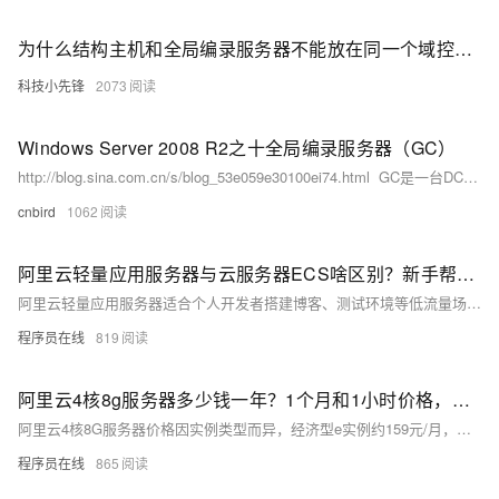
为什么结构主机和全局编录服务器不能放在同一个域控制器上？
科技小先锋
2073
Windows Server 2008 R2之十全局编录服务器（GC）
http://blog.sina.com.cn/s/blog_53e059e30100ei74.html GC是一台DC，它是一台特殊的DC，它存储森林中所有对象部分只读信息的特殊DC。
cnbird
1062
阿里云轻量应用服务器与云服务器ECS啥区别？新手帮助教程
阿里云轻量应用服务器适合个人开发者搭建博客、测试环境等低流量场景，操作简单、成本低；ECS适用于企业级高负载业务，功能强大、灵活可扩展。二者在性能、网络、镜像及运维管理上差异显著，用户应根据实际需求选择。
程序员在线
819
阿里云4核8g服务器多少钱一年？1个月和1小时价格，省钱购买方法分享
阿里云4核8G服务器价格因实例类型而异，经济型e实例约159元/月，计算型c9i约371元/月，按小时计费最低0.45元。实际购买享折扣，1年最高可省至1578元，附主流ECS实例及CPU型号参考。
程序员在线
865