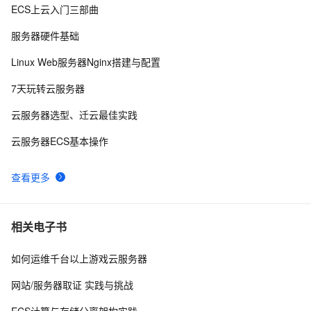
ECS上云入门三部曲
卖爆了！阿里云99元服务器新老用户同享，续费不涨
10
8
价！
服务器硬件基础
 使用阿里云服务器ESC部署Flask项目，完成个人开发
5
9
Linux Web服务器Nginx搭建与配置
WebGIS系统的公网发布
Android Socket与服务器通信通用Demo
5
10
7天玩转云服务器
云服务器选型、迁云最佳实践
云服务器ECS基本操作
查看更多
相关电子书
如何运维千台以上游戏云服务器
网站/服务器取证 实践与挑战