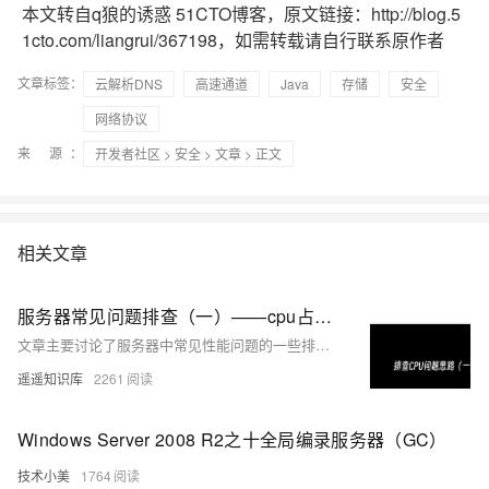
本文转自q狼的诱惑 51CTO博客，原文链接：http://blog.5
1cto.com/liangrui/367198，如需转载请自行联系原作者
文章标签：
云解析DNS
高速通道
Java
存储
安全
网络协议
来 源：
开发者社区
>
安全
>
文章
> 正文
相关文章
服务器常见问题排查（一）——cpu占用高、上下文频繁切换、频繁GC
文章主要讨论了服务器中常见性能问题的一些排查思路，这篇文章主要讨论了CPU负载过高，频繁GC和频繁切换上线文这三个问题。
遥遥知识库
2261
Windows Server 2008 R2之十全局编录服务器（GC）
技术小美
1764