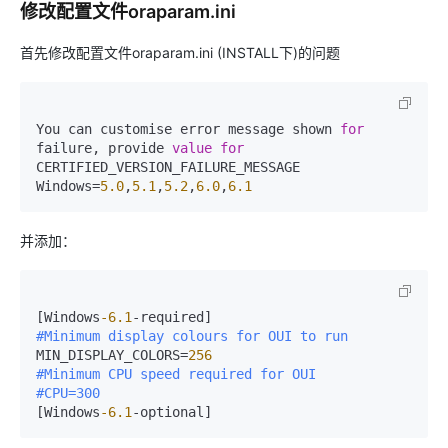
修改配置文件oraparam.ini
首先修改配置文件oraparam.ini (INSTALL下)的问题
You can customise error message shown 
for
failure, provide 
value
for
CERTIFIED_VERSION_FAILURE_MESSAGE

Windows=
5.0
,
5.1
,
5.2
,
6.0
,
6.1
并添加：
[Windows
-6.1
#Minimum display colours for OUI to run
MIN_DISPLAY_COLORS=
256
#Minimum CPU speed required for OUI
#CPU=300
[Windows
-6.1
-optional]