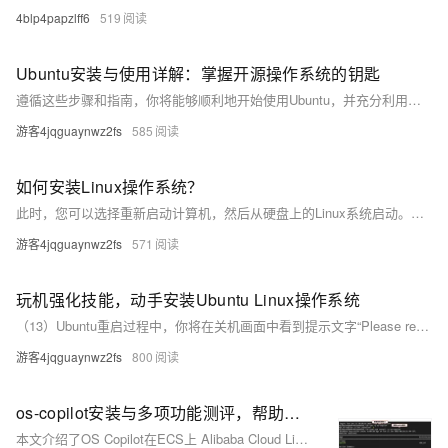
4blp4papzlff6
519
Ubuntu安装与使用详解：掌握开源操作系统的钥匙
遵循这些步骤和指南，你将能够顺利地开始使用Ubuntu，并充分利用其强大的功能和友好的界面。
游客4jqguaynwz2fs
585
如何安装Linux操作系统？
此时，您可以选择重新启动计算机，然后从硬盘上的Linux系统启动。以上是一个大致的安装过程。请注意，不同的Linux发行版可能会在细节上有所差异，因此在进行安装之前，请确保您阅读并理解了相应发行版的安装指南或文档。
游客4jqguaynwz2fs
571
玩机强化技能，动手安装Ubuntu Linux操作系统
（13）Ubuntu重启过程中，你将在关机画面中看到提示文字“Please remove the installation medium, then press ENTER:”，按下“Enter”键即可重启电脑。
游客4jqguaynwz2fs
800
os-copilot安装与多项功能测评，帮助开发人员PHP环境排查问题
本文介绍了OS Copilot在ECS上 Alibaba Cloud Linux的安装与使用，并对其多项参数进行了功能测评。OS Copilot是为操作系统提供智能化辅助的工具，支持自动化任务、智能推荐、故障排查等功能。安装时需检查是否已安装（`rpm -q os-copilot`），若未安装则用`yum install os-copilot`命令安装，并配置AccessKey信息连接阿里云服务。通过测试不同参数命令，如`-t`参数，展示了其自动化执行和智能生成回答的能力，显著提升运维效率。