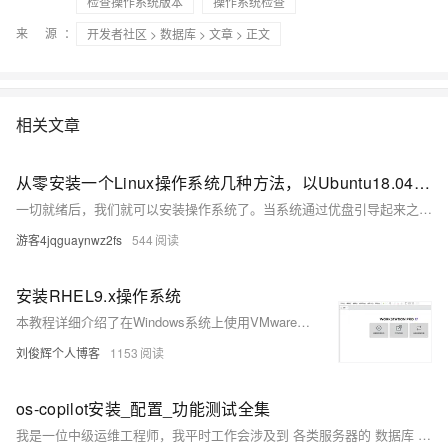
检查操作系统版本
操作系统检查
来 源：
开发者社区
>
数据库
>
文章
> 正文
相关文章
从零安装一个Linux操作系统几种方法，以Ubuntu18.04为例
一切就绪后，我们就可以安装操作系统了。当系统通过优盘引导起来之后，我们就可以看到跟虚拟机中一样的安装向导了。之后，大家按照虚拟机中的顺序安装即可。 好了，今天主要介绍了Ubuntu Server版操作系统的安装过程，关于如何使用该操作系统，及操作系统更深层的原理，还请关注本号及相关圈子。
游客4jqguaynwz2fs
544
安装RHEL9.x操作系统
本教程详细介绍了在Windows系统上使用VMware Workstation 17.5 Pro安装RHEL 9.x的完整流程。首先准备所需设备和软件，包括Windows计算机、RHEL 9 ISO映像文件、VMware软件及相关下载链接。接着，通过创建虚拟机、配置硬件参数完成VMware的基本设置。随后进入RHEL 9.x安装环节，涵盖语言选择、软件配置、网络和主机名设置、时区调整、磁盘分区规划（如/boot、/、swap、/boot/efi等分区）以及用户和密码的创建。最后，启动安装程序并监控进度，直至系统重启进入图形化登录界面。整个过程配有详细步骤说明和截图，便于用户操作和理解。
刘俊辉个人博客
1153
os-copilot安装_配置_功能测试全集
我是一位中级运维工程师，我平时工作会涉及到 各类服务器的 数据库 与 java环境配置 操作。 我顺利使用了OS Copilot的 -t -f | 功能，我的疑惑是不能在自动操作过程中直接给与脚本运行权限，必须需要自己运行一下 chmod 这个既然有了最高的权限，为什么就不能直接给与运行权限呢。 我认为 -t 功能有用，能解决后台运行基础命令操作。 我认为 -f 功能有用，可以通过task文件中撰写连续任务操作。 我认为 | 对文件理解上有很直接的解读，可以在理解新程序上有很大帮助。