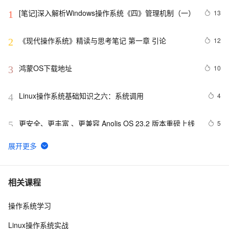
[笔记]深入解析Windows操作系统《四》管理机制（一）
13
1
《现代操作系统》精读与思考笔记 第一章 引论
12
2
鸿蒙OS下载地址
10
3
Linux操作系统基础知识之六：系统调用
4
4
更安全、更丰富 、更兼容 Anolis OS 23.2 版本重磅上线
5
5
深入Linux内核架构：操作系统的核心奥秘
15
6
mac os x86 下 intel 无限驱动下载
1
7
相关课程
操作系统学习
请介绍一下鸿蒙操作系统的应用开发框架和工具。
2
8
Linux操作系统实战