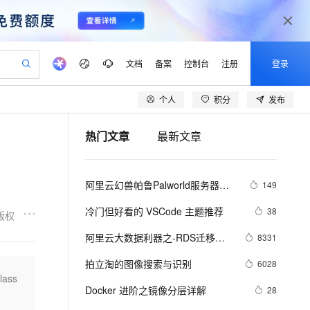
文档
备案
控制台
注册
登录
个人
积分
发布
验
作计划
器
AI 活动
专业服务
服务伙伴合作计划
开发者社区
加入我们
产品动态
服务平台百炼
阿里云 OPC 创新助力计划
热门文章
最新文章
一站式生成采购清单，支持单品或批量购买
可编辑精美 PPT 文稿
S产品伙伴计划（繁花）
峰会
CS
造的大模型服务与应用开发平台
Agency Agents：拥有专属领域专家
AI 生产力先锋
Al MaaS 服务伙伴赋能合作
域名
博文
Careers
PolarDB Agentic Database
至高可申请百万元
 轻松生成专业的 PPT
开启高性价比 AI 编程新体验
弹性可伸缩的云计算服务
先锋实践拓展 AI 生产力的边界
发布
多领域专家智能体,一键组建 AI 虚拟交付团队
Token 补贴，五大权
计划
海大会
伙伴信用分合作计划
商标
问答
社会招聘
阿里云幻兽帕鲁Palworld服务器配
149
益加速 OPC 成功
帕鲁游戏服务器
SS
HappyHorse 打造一站式影视创作平台
飞天发布时刻
HOT
秒悟 Meoo CLI 支持一键部
划
备案
电子书
校园招聘
置及价格整理（2024年版）
联机服务器，轻松开启游戏
视频创作，一键激活电商全链路生产力
稳定、安全、高性价比、高性能的云存储服务
所见，即是所愿
署项目至阿里云账号
可视化编排打通从文字构思到成片全链路闭环
更多支持
冷门但好看的 VSCode 主题推荐
38
版权
划
公司注册
镜像站
视频生成
语音识别与合成
 智能体与工作流应用
漫剧工坊：一站式动画创作平台
AI 实训营
Flink OSS 支持
阿里云大数据利器之-RDS迁移到
8331
合作伙伴培训与认证
划
上云迁移
站生成，高效打造优质广告素材
全接入的云上超级电脑
通过阿里云百炼高效搭建AI应用,助力高效开发
快速生产连贯的高质量长漫剧
从基础到进阶，Agent 创客手把手教你
AssumeRole 角色自定义
Maxcompute实现动态分区
lScope
我要反馈
e-1.1-T2V
Qwen3-TTS-Flash
拍立淘的图像搜索与识别
6028
查询合作伙伴
n Alibaba Cloud ISV 合作
代维服务
建企业门户网站
10 分钟搭建微信、支付宝小程序
lass
百炼 Qwen3.7-Flash 系列模
畅细腻的高质量视频
离线语音合成大模型，多语言方言自适应，低延迟高稳定
创新加速
Docker 进阶之镜像分层详解
ope
登录合作伙伴管理后台
28
我要建议
站，无忧落地极速上线
以可视化方式快速构建移动和 PC 门户网站
国内短信简单易用，安全可靠，秒级触达，全球覆盖200+国家和地区。
高效部署网站，快速应用到小程序
型发布