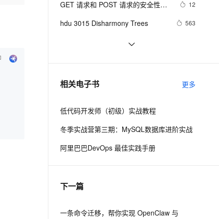
安全
GET 请求和 POST 请求的安全性有
我要投诉
e-1.1-I2V
Cosyvoice-V3-Flash
12
PolarDB
上云场景组合购
伴
Qoder CN V1.7.0 发布
何区别？
漫剧创作，剧本、分镜、视频高效生成
100%兼容MySQL、PostgreSQL，兼容Oracle，支持集中和分布式
覆盖90%+业务场景，专享组合折扣价
畅自然，细节丰富
高表现力语音合成大模型，语音克隆听感自然
VPN
hdu 3015 Disharmony Trees
563
ernetes 版 ACK
云聚AI 严选权益
云安全中心 AI BAS 智能自动
SSL 证书
perl--CGI编程之Apache服务器安装
438
2V
Fun-ASR
，一键激活高效办公新体验
理容器应用的 K8s 服务
精选AI产品，从模型到应用全链提效
化模拟渗透攻击产品发布
配置
文戏情感细腻自然，动作戏激烈拳拳到肉，实现更强表演能力
支持中英文自由切换，具备更强的噪声鲁棒性
堡垒机
如何绑定多个action到一个slot
456
AI 用量加速计划
DataWorks ChatBI 会话支持
防火墙
、识别商机，让客服更高效、服务更出色。
结构struct(值类型)在实际应用要注
新老同享，达量后返
上传临时文件分析
621
相关电子书
更多
意的二点:
主机安全
应用
低代码开发师（初级）实战教程
千问办公
NEW
AI 应用及服务市场
的智能体编程平台
一站式AI生产力平台
冬季实战营第三期：MySQL数据库进阶实战
AI 应用
伶鹊
阿里巴巴DevOps 最佳实践手册
企业级人与Agent协作平台，接入和调度多个数字员工
智能客服平台，对话机器人、对话分析、智能外呼
大模型
大模型服务平台百炼 - 全妙
自然语言处理
下一篇
应用创作平台
多模态内容创作工具，已接入 DeepSeek
数据标注
机器学习
一条命令迁移，帮你实现 OpenClaw 与