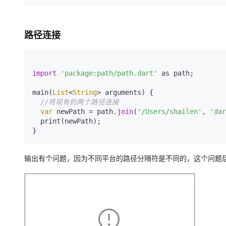
存储
天池大赛
Qwen3.7-Plus
云解析DNS
解决方案免费试用 新老
电子合同
最高领取价值200元试用
能看、能想、能动手的多模
安全
网络与CDN
AI 算法大赛
畅捷通
路径连接
大数据开发治理平台 Data
AI 产品 免费试用
网络
安全
云开发大赛
Qwen3-VL-Plus
Tableau 订阅
1亿+ 大模型 tokens 和 
可观测
入门学习赛
中间件
AI空中课堂在线直播课
云防火墙
140+云产品 免费试用
import
'package:path/path.dart'
 as path;

上云与迁云
云原生的云上边界网络安全
产品新客免费试用，最长1
数据库
生态解决方案
main(
List
<
String
> arguments) {

大模型服务
企业出海
大模型ACA认证体验
//将现有的两个路径连接
大数据计算
var
 newPath = path.
join
(
'/Users/shailen'
助力企业全员 AI 认知与能
, 
'dar
行业生态解决方案
千问AI平台-Token Plan
政企业务
  print(newPath);

媒体服务
}
开发者生态解决方案
企业服务与云通信
千问AI平台-模型体验
AI 开发和 AI 应用解决
输出有个问题，因为不同平台的路径分隔符是不同的，这个问题
在线体验全尺寸、多种模态
域名与网站
Happy 系列大模型
终端用户计算
Serverless
开发工具