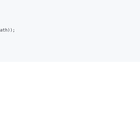
ath));
