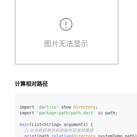
计算相对路径
import 
'dart:io'
 show 
Directory
;

import 
'package:path/path.dart'
as
 path;

main
(List<String> arguments) {

//从当前目录到系统临时目录的路径
print
(path.
relative
(
Directory
.systemTemp.path)