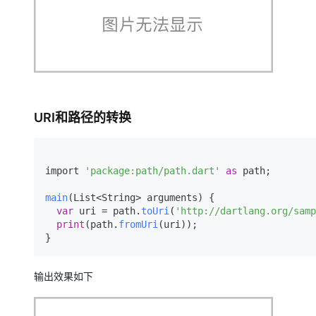
URI和路径的转换
import 
'package:path/path.dart'
as
 path;

main
(List<String> arguments) {

var
 uri = path.
toUri
(
'http://dartlang.org/samp
print
(path.
fromUri
(uri));

}
输出效果如下