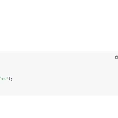
les'
);
