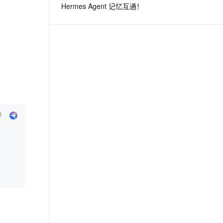
Hermes Agent 记忆互通！
息提取
与 AI 智能体进行实时音视频通话
从文本、图片、视频中提取结构化的属性信息
构建支持视频理解的 AI 音视频实时通话应用
t.diy 一步搞定创意建站
构建大模型应用的安全防护体系
通过自然语言交互简化开发流程,全栈开发支持
通过阿里云安全产品对 AI 应用进行安全防护