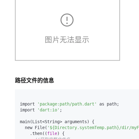
路径文件的信息
import 
'package:path/path.dart'
 as path;

import 
'dart:io'
;

main(List<String> arguments) {

  new File(
'${Directory.systemTemp.path}/dir/myF
    .then((
file
) {
