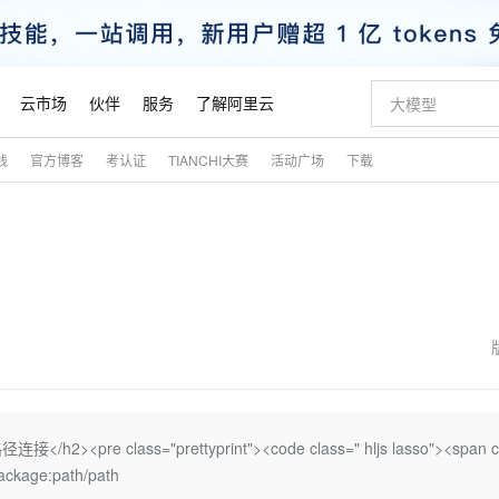
云市场
伙伴
服务
了解阿里云
践
官方博客
考认证
TIANCHI大赛
活动广场
下载
AI 特惠
数据与 API
成为产品伙伴
企业增值服务
最佳实践
价格计算器
AI 场景体
基础软件
产品伙伴合
阿里云认证
市场活动
配置报价
大模型
自助选配和估算价格
步到位
智启 AI 普惠权益
产品生态集成认证中心
企业支持计划
云上春晚
域名与网站
Qwen Audio：打造专属 AI 语音助手
千问官方 MaaS 平台，为开发者和 Agent 而生，新用户赠送 1 亿 + tokens 额度
一句话生成原生
AI Coding
阿里云Maa
2026 阿里云
云服务器 E
为企业打
数据集
Windows
大模型认证
模型
NEW
NEW
格式还原
值低价云产品抢先购
至高享 1亿+免费 tokens，加速 Al 应用落地
提供智能易用的域名与建站服务
Qwen-Audio-3.0-Realtime 端到端实时语音角色扮演
输入一句话想法,
智能编程，一键
安全可靠、
产品生态伙伴
专家技术服务
云上奥运之旅
弹性计算合作
阿里云中企出
手机三要素
宝塔 Linux
全部认证
价格优势
开源旗舰模型
即刻拥有 DeepSeek-V4-Pro
阿里云 OPC 创新助力计划
千问大模型
一键部署幻兽
AI 电商营销
对象存储 O
大模型
产品生态伙伴工作台
企业增值服务台
云栖战略参考
云存储合作计
云栖大会
身份实名认证
CentOS
训练营
推动算力普惠，释放技术红利
最高返9万
真正可用的 1M 上下文,一次完成代码全链路开发
快速构建应用程序和网站，即刻迈出上云第一步
轻松解锁专属 DeepSeek-V4-Pro
至高百万元 Token 补贴，加速一人公司成长
多元化、高性能、安全可靠的大模型服务
一键购买专属
从图文生成到
云上的中国
数据库合作计
活动全景
短信
Docker
图片和
自进化智能体
5 分钟轻松部署专属 QwenPaw
Token Plan 模型订阅计划
数字证书管理服务（原SSL证书）
高效搭建 AI
AI 广告创作
无影云电脑
企业成长
NEW
HOT
信息公告
看见新力量
云网络合作计
OCR 文字识别
JAVA
越聪明
证享300元代金券
全托管，含MySQL、PostgreSQL、SQL Server、MariaDB多引擎
Qwen3.8-Max 首发尝鲜，限时加量 10 倍，夜间低至2折
实现全站HTTPS，呈现可信的WEB访问
从聊天伙伴进化为能主动干活的本地数字员工
图文、视频一
随时随地安
魔搭 Mode
Kimi-K3
HappyHors
NEW
loud
服务实践
官网公告
金融模力时刻
Salesforce O
版
发票查验
全能环境
Claude Code + GStack 打造工程团队
千问办公，限时限量积分加倍
Qoder
低代码高效构
AI 建站
短信服务
</h2><pre class="prettyprint"><code class=" hljs lasso"><span c
型
NEW
作计划
Kimi 最新旗舰模型，长程编程与推理利器
让文字生成流
计划
创新中心
魔搭 ModelSc
健康状态
理服务
让AI从“聊天伙伴”进化为能干活的“数字员工”
安装技能 GStack，拥有专属 AI 工程团队
你的AI工作搭子，覆盖日常办公高频场景
面向真实软件的智能体编程平台
0 代码专业建
package:path/path
客户案例
天气预报查询
操作系统
态合作计划