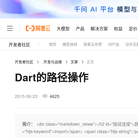
大模型
产品
解决方案
权益
定价
开发者社区
首页
模型体验
探索云世界
问产品
动手实
大模型
产品
解决方案
权益
定价
云市场
伙伴
服务
了解阿里云
精选产品
精选解决方案
普惠上云
产品定价
精选商城
成为销售伙伴
售前咨询
为什么选择阿里云
千问AI平台
开发者社区
开发与运维
文章
正文
了解云产品的定价详情
大模型服务平台百炼
睿译宝，AI翻译排版一
普惠上云 官方力荐
分销伙伴
在线服务
网站建设
什么是云计算
大
Dart的路径操作
大模型服务与应用平台
上传文档即自动完成翻译和
云服务器38元/年起，超
咨询伙伴
多端小程序
技术领先
云上成本管理
售后服务
轻量应用服务器
GLM-5.2：长任务时代
官方推荐返现计划
大模型
精选产品
精选解决方案
Salesforce 国际版订阅
稳定可靠
管理和优化成本
推荐新用户得奖励，单订单
销售伙伴合作计划
2015-06-23
4625
自助服务
友盟天域
安全合规
人工智能与机器学习
AI
文本生成
云数据库 RDS
Hermes Agent，打造
云工开物
无影生态合作计划
在线服务
观测云
分析师报告
自主进化，持久记忆，越用
高校专属算力普惠，学生认
计算
互联网应用开发
Qwen3.8-Max
HOT
Salesforce On Alibaba C
工单服务
Tuya 物联网平台阿里云
研究报告与白皮书
人工智能平台 PAI
快速拥有专属 OpenClaw
简介：
<div class="markdown_views"><h2 id="路径连接">路径连接
大模
Consulting Partner 合
大数据
容器
智能体时代全能旗舰模型
免费试用
短信专区
一站式AI开发、训练和推
="hljs-keyword">import</span> <span class="hljs-string">'
蓝凌 OA
AI 大模型销售与服务生
现代化应用