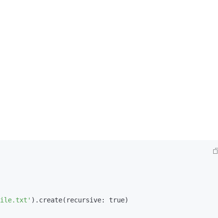
ile.txt'
).create(recursive: true)
