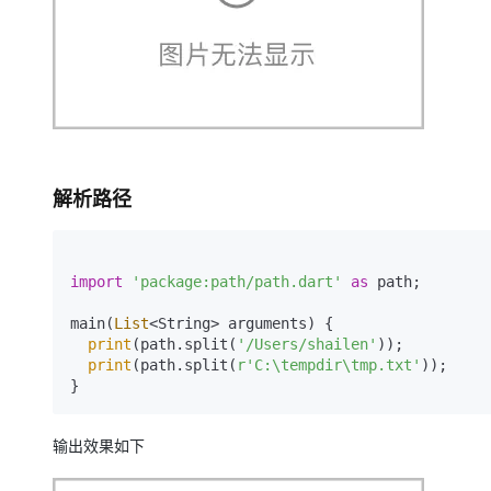
大模型解决方案
迁移与运维管理
快速部署 Dify，高效搭建 
专有云
10 分钟在聊天系统中增加
解析路径
import
'package:path/path.dart'
as
 path;

main(
List
<String> arguments) {

print
(path.split(
'/Users/shailen'
));

print
(path.split(
r'C:\tempdir\tmp.txt'
));

}
输出效果如下