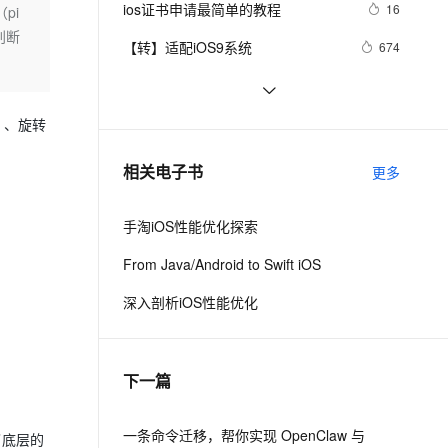
安全
ios证书申请最简单的教程
我要投诉
e-1.1-I2V
Cosyvoice-V3-Flash
16
pi
PolarDB
上云场景组合购
Milvus 弹性伸缩功能新增节
伴
判断
漫剧创作，剧本、分镜、视频高效生成
100%兼容MySQL、PostgreSQL，兼容Oracle，支持集中和分布式
覆盖90%+业务场景，专享组合折扣价
点支持范围
畅自然，细节丰富
高表现力语音合成大模型，语音克隆听感自然
VPN
【转】适配iOS9系统
674
ernetes 版 ACK
云聚AI 严选权益
AI 原生数据库服务发布
SSL 证书
从Unity开发到移动平台制胜攻略：
11
2V
Fun-ASR
，一键激活高效办公新体验
理容器应用的 K8s 服务
精选AI产品，从模型到应用全链提效
Agent 数据网关
全面解析iOS与Android应用发布流
文戏情感细腻自然，动作戏激烈拳拳到肉，实现更强表演能力
支持中英文自由切换，具备更强的噪声鲁棒性
堡垒机
iOS 银行卡号有效性校验
15
）、旋转
程，助你轻松掌握跨平台发布技巧，
AI 用量加速计划
云原生数据库 PolarDB
防火墙
打造爆款手游不是梦——性能优化、
、识别商机，让客服更高效、服务更出色。
iOS - Swift NSSize      尺寸
新老同享，达量后返
Agentic Database 发布
604
相关电子书
更多
广告集成与内购设置全包含
主机安全
应用
手淘iOS性能优化探索
千问办公
NEW
AI 应用及服务市场
的智能体编程平台
一站式AI生产力平台
From Java/Android to Swift iOS
AI 应用
伶鹊
深入剖析iOS性能优化
企业级人与Agent协作平台，接入和调度多个数字员工
智能客服平台，对话机器人、对话分析、智能外呼
大模型
大模型服务平台百炼 - 全妙
自然语言处理
下一篇
应用创作平台
多模态内容创作工具，已接入 DeepSeek
数据标注
机器学习
一条命令迁移，帮你实现 OpenClaw 与
了底层的