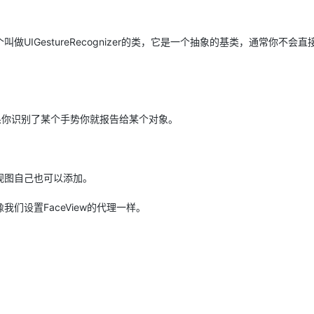
AI 应用
10分钟微调：让0.6B模型媲美235B模
多模态数据信
IGestureRecognizer的类，它是一个抽象的基类，通常你不会直
型
依托云原生高可用架构,实现Dify私有化部署
用1%尺寸在特定领域达到大模型90%以上效果
一个 AI 助手
超强辅助，Bol
即刻拥有 DeepSeek-R1 满血版
在企业官网、通讯软件中为客户提供 AI 客服
多种方案随心选，轻松解锁专属 DeepSeek
果你识别了某个手势你就报告给某个对象。
视图自己也可以添加。
们设置FaceView的代理一样。