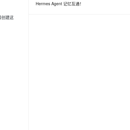
Hermes Agent 记忆互通！
息提取
与 AI 智能体进行实时音视频通话
接创建这
从文本、图片、视频中提取结构化的属性信息
构建支持视频理解的 AI 音视频实时通话应用
t.diy 一步搞定创意建站
构建大模型应用的安全防护体系
通过自然语言交互简化开发流程,全栈开发支持
通过阿里云安全产品对 AI 应用进行安全防护