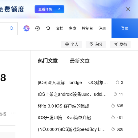
文档
备案
控制台
注册
登录
个人
积分
发布
验
作计划
器
AI 活动
专业服务
服务伙伴合作计划
开发者社区
加入我们
产品动态
服务平台百炼
阿里云 OPC 创新助力计划
热门文章
最新文章
一站式生成采购清单，支持单品或批量购买
io：打造专属 AI 语音助手
S产品伙伴计划（繁花）
峰会
CS
造的大模型服务与应用开发平台
一句话生成原生可编辑精美 PPT 文稿
AI 生产力先锋
Al MaaS 服务伙伴赋能合作
域名
博文
Careers
至高可申请百万元
Qwen3.8-Max 模型上线
8
开启高性价比 AI 编程新体验
弹性可伸缩的云计算服务
Qwen-Audio-3.0-Realtime 端到端实时语音角色扮演
输入一句话想法, 轻松生成专业的 PPT
先锋实践拓展 AI 生产力的边界
Token 补贴，五大权
计划
海大会
伙伴信用分合作计划
商标
问答
社会招聘
[iOS]深入理解__bridge  -  OC对象与
2
益加速 OPC 成功
eek-V4-Pro
SS
一键部署幻兽帕鲁游戏服务器
飞天发布时刻
HOT
Open Search 向量检索版支
划
备案
电子书
校园招聘
C++对象的引用转换
pSeek-V4-Pro
视频创作，一键激活电商全链路生产力
稳定、安全、高性价比、高性能的云存储服务
一键购买专属联机服务器，轻松开启游戏
所见，即是所愿
持视频检索 Pipeline 功能
更多支持
iOS上架之android设备uuid、udid使
11
划
公司注册
镜像站
视频生成
语音识别与合成
用教程
专属 QwenPaw
漫剧工坊：一站式动画创作平台
AI 实训营
HOT
应用身份服务 (IDaaS)
环信 3.0 iOS 客户端的集成
635
合作伙伴培训与认证
划
上云迁移
站生成，高效打造优质广告素材
全接入的云上超级电脑
从聊天伙伴进化为能主动干活的本地数字员工
快速生产连贯的高质量长漫剧
从基础到进阶，Agent 创客手把手教你
OpenClaw 管理能力上线
版权
lScope
我要反馈
e-1.1-T2V
Qwen3-TTS-Flash
iOS开发UI篇—Kvc简单介绍
481
查询合作伙伴
n Alibaba Cloud ISV 合作
代维服务
建企业门户网站
10 分钟搭建微信、支付宝小程序
MaxCompute MaxFrame 提
畅细腻的高质量视频
离线语音合成大模型，多语言方言自适应，低延迟高稳定
创新加速
(NO.00001)iOS游戏SpeedBoy Lite
ope
登录合作伙伴管理后台
626
我要建议
站，无忧落地极速上线
以可视化方式快速构建移动和 PC 门户网站
国内短信简单易用，安全可靠，秒级触达，全球覆盖200+国家和地区。
高效部署网站，快速应用到小程序
供自动弹性内存功能
成形记(五)