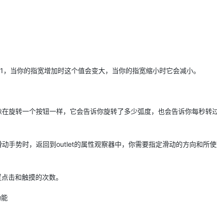
为1，当你的指宽增加时这个值会变大，当你的指宽缩小时它会减小。
作，像在旋转一个按钮一样，它会告诉你旋转了多少弧度，也会告诉你每秒转
动手势时，返回到outlet的属性观察器中，你需要指定滑动的方向和所
置点击和触摸的次数。
功能