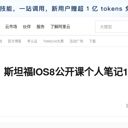
云市场
伙伴
服务
了解阿里云
践
官方博客
考认证
TIANCHI大赛
活动广场
下载
AI 特惠
数据与 API
成为产品伙伴
企业增值服务
最佳实践
价格计算器
AI 场景体
基础软件
产品伙伴合
阿里云认证
市场活动
配置报价
大模型
自助选配和估算价格
新方式
睿译宝，AI翻译排版一步到位
智启 AI 普惠权益
产品生态集成认证中心
企业支持计划
云上春晚
域名与网站
千问官方 MaaS 平台，为开发者和 Agent 而生，新用户赠送 1 亿 + tokens 额度
Qwen Aud
AI Coding
阿里云Maa
2026 阿里云
云服务器 E
为企业打
数据集
Windows
大模型认证
模型
NEW
NEW
ty】斯坦福IOS8公开课个人笔记1
交付可用成果
值低价云产品抢先购
上传文档即自动完成翻译和格式还原
至高享 1亿+免费 tokens，加速 Al 应用落地
提供智能易用的域名与建站服务
智能编程，一键
安全可靠、
产品生态伙伴
专家技术服务
云上奥运之旅
弹性计算合作
阿里云中企出
手机三要素
宝塔 Linux
全部认证
价格优势
有专属领域专家
GLM-5.2：长任务时代开源旗舰模型
阿里云 OPC 创新助力计划
千问大模型
即刻拥有 DeepS
AI 电商营销
对象存储 O
大模型
产品生态伙伴工作台
企业增值服务台
云栖战略参考
云存储合作计
云栖大会
身份实名认证
CentOS
训练营
推动算力普惠，释放技术红利
最高返9万
多领域专家智能体,一键组建 AI 虚拟交付团队
快速构建应用程序和网站，即刻迈出上云第一步
至高百万元 Token 补贴，加速一人公司成长
多元化、高性能、安全可靠的大模型服务
真正可用的 1M 上下文,一次完成代码全链路开发
轻松解锁专属 Dee
从图文生成到
云上的中国
数据库合作计
活动全景
短信
Docker
图片和
站式影视创作平台
Hermes Agent，打造自进化智能体
Token Plan 模型订阅计划
数字证书管理服务（原SSL证书）
5 分钟轻松部署
AI 广告创作
无影云电脑
企业成长
NEW
信息公告
看见新力量
云网络合作计
OCR 文字识别
JAVA
证享300元代金券
可视化编排打通从文字构思到成片全链路闭环
全托管，含MySQL、PostgreSQL、SQL Server、MariaDB多引擎
自主进化，持久记忆，越用越聪明
Qwen3.8-Max 首发尝鲜，限时加量 10 倍，夜间低至2折
实现全站HTTPS，呈现可信的WEB访问
图文、视频一
随时随地安
魔搭 Mode
Kimi-K3
HappyHors
NEW
loud
服务实践
官网公告
金融模力时刻
Salesforce O
版
发票查验
全能环境
Claude Code + GStack 打造工程团队
千问办公，限时限量积分加倍
Qoder
低代码高效构
AI 建站
短信服务
型
NEW
作计划
Kimi 最新旗舰模型，长程编程与推理利器
让文字生成流
计划
创新中心
魔搭 ModelSc
健康状态
理服务
让AI从“聊天伙伴”进化为能干活的“数字员工”
安装技能 GStack，拥有专属 AI 工程团队
你的AI工作搭子，覆盖日常办公高频场景
面向真实软件的智能体编程平台
0 代码专业建
客户案例
天气预报查询
操作系统
态合作计划