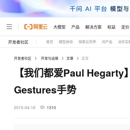
大模型
产品
解决方案
权益
定价
开发者社区
首页
模型体验
探索云世界
问产品
动手实
大模型
产品
解决方案
权益
定价
云市场
伙伴
服务
了解阿里云
精选产品
精选解决方案
普惠上云
产品定价
精选商城
成为销售伙伴
售前咨询
为什么选择阿里云
千问AI平台
开发者社区
开发与运维
文章
正文
了解云产品的定价详情
大模型服务平台百炼
千问办公，解锁你的工作
普惠上云 官方力荐
分销伙伴
在线服务
网站建设
什么是云计算
大
【我们都爱Paul Hegar
大模型服务与应用平台
企业级Agent产品，直接
云服务器38元/年起，超
咨询伙伴
多端小程序
技术领先
云上成本管理
售后服务
轻量应用服务器
Agency Agents：拥
官方推荐返现计划
大模型
精选产品
精选解决方案
Salesforce 国际版订阅
稳定可靠
Gestures手势
管理和优化成本
推荐新用户得奖励，单订单
销售伙伴合作计划
自助服务
友盟天域
安全合规
人工智能与机器学习
AI
文本生成
云数据库 RDS
HappyHorse 打造一
云工开物
无影生态合作计划
在线服务
观测云
分析师报告
高校专属算力普惠，学生认
计算
互联网应用开发
2015-04-16
1310
Qwen3.8-Max
HOT
Salesforce On Alibaba C
工单服务
Tuya 物联网平台阿里云
研究报告与白皮书
人工智能平台 PAI
快速拥有专属 OpenClaw
大模
Consulting Partner 合
大数据
容器
智能体时代全能旗舰模型
免费试用
短信专区
一站式AI开发、训练和推
蓝凌 OA
AI 大模型销售与服务生
现代化应用