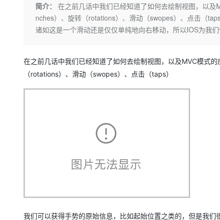
存储
天池大赛
Qwen3.7-Plus
简介：
在之前几话中我们已经知道了如何去绘制视图，以及M
云解析DNS
解决方案免费试用 新老
电子合同
nches）、旋转（rotations）、滑动（swopes）、
最高领取价值200元试用
能看、能想、能动手的多模
安全
网络与CDN
AI 算法大赛
畅捷通
诸如这是一个滑动还是仅仅单纯地向右移动，所以IOS为我
大数据开发治理平台 Data
AI 产品 免费试用
网络
安全
云开发大赛
Qwen3-VL-Plus
Tableau 订阅
1亿+ 大模型 tokens 和 
可观测
入门学习赛
中间件
在之前几话中我们已经知道了如何去绘制视图，以及MVC模式的应
AI空中课堂在线直播课
云防火墙
140+云产品 免费试用
（rotations）、滑动（swopes）、点击（taps）
上云与迁云
云原生的云上边界网络安全
产品新客免费试用，最长1
数据库
生态解决方案
大模型服务
企业出海
大模型ACA认证体验
大数据计算
助力企业全员 AI 认知与能
行业生态解决方案
千问AI平台-Token Plan
政企业务
媒体服务
开发者生态解决方案
企业服务与云通信
千问AI平台-模型体验
AI 开发和 AI 应用解决
在线体验全尺寸、多种模态
域名与网站
Happy 系列大模型
终端用户计算
Serverless
我们可以获得手势的原始信息，比如起始位置之类的，但是我们很
开发工具