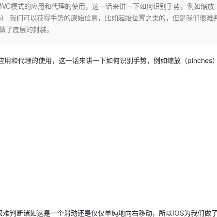
Deepseek-v4-pro
HappyHors
VC模式的应用和代理的使用，这一话来讲一下如何识别手势，例如缩放（
同享
万小智 AI 建站低至 15元/月
Qoder CN
AI 短剧/漫剧
云原生数据库 
快递物流查询
WordPress
成为服务伙
高校合作
点击（taps） 我们可以获得手势的原始信息，比如起始位置之类的，但是我们很难
点，立即开启云上创新
覆盖公网/内网、递归/权威、移动APP等全场景解析服务
送.CN域名，送备案服务码
基于千问大模型等，支持代码智能生成、研发智能问答
AI助力短剧
态智能体模型
旗舰 MoE 大模型，百万上下文与顶尖推理能力
图生视频，流
Ubuntu
们做了底层的封装。
服务生态伙伴
云工开物
企业应用
Works
Night Plan 支持 Qwen 3.8-Max
云原生大数据计算服务 MaxCompute
AI 办公
容器服务 Kub
NEW
GLM-5.2
Wan2.7-T
Red Hat
30+ 款产品免费体验
Data Agent 驱动的一站式 Data+AI 开发治理平台
夜间 5 折，Qwen/Meoo/TokenPlan 客户专享
面向分析的企业级SaaS模式云数据仓库
AI智能应用
提供一站式管
科研合作
视觉 Coding、空间感知、多模态思考等全面升级
1M上下文，专为长程任务能力而生
ERP
用和代理的使用，这一话来讲一下如何识别手势，例如缩放（pinches
堂（旗舰版）
SUSE
智能客服
CRM
防护产品
2个月
自动承接线索
建站小程序
OA 办公系统
AI 应用构建
大模型原生
力提升
财税管理
模板建站
Qoder
大模型服务平台百炼-应用模版
HOT
NEW
面向真实软件
个人版上线、团队版降价；千问3.8-Max首发发尝鲜
丰富多元化的应用模版和解决方案
400电话
定制建站
万有无界
大模型服务平台百炼-智能体
方案
广告营销
模板小程序
的模型效果
灵活可视化地构建企业级 Agent
定制小程序
秒悟
人工智能平台 PAI
APP 开发
云端极速 AI 
新一代 AI 视频生成模型，深度适配广告营销等场景
AI Native 的算法工程平台，一站式完成建模、训练、推理服务部署
建站系统
难判断诸如这是一个滑动还是仅仅单纯地向右移动，所以IOS为我们做