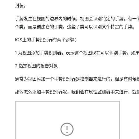
大模型解决方案
封装。
迁移与运维管理
快速部署 Dify，高效搭建 
手势发生在视图的边界内的时候，视图会识别特定的手势，有一个叫做U
专有云
个类，而是创建它的子类，这些子类可以识别某个特定的手势。
10 分钟在聊天系统中增加
IOS上的手势识别器有两个步骤：
1.为视图添加手势识别器，表示这个视图现在可以识别手势，如
2.指定视图的报告对象
通常为视图添加一个手势识别器是控制器来进行的，但是有时候
那么怎么添加手势识别器呢，我们会在属性监测器中来进行，就像我