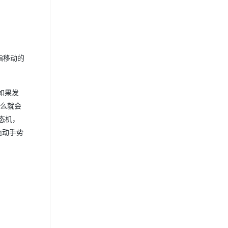
指移动的
如果发
那么就会
状态机，
个拖动手势