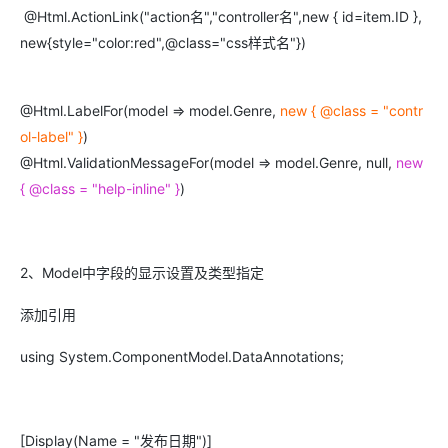
@Html.ActionLink("action名","controller名",new { id=item.ID },
new{style="color:red",@class="css样式名"})
@Html.LabelFor(model => model.Genre,
new { @class = "contr
ol-label" }
)
@Html.ValidationMessageFor(model => model.Genre, null,
new
{ @class = "help-inline" }
)
2、Model中字段的显示设置及类型指定
添加引用
using System.ComponentModel.DataAnnotations;
[Display(Name = "发布日期")]