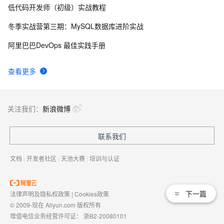
低代码开发师（初级）实战教程
.NET深入解析LINQ框架（三：LINQ优雅的前奏）
8
8
冬季实战营第三期：MySQL数据库进阶实战
.NET Micro Framework开发板用户简明手册(v3.0)
457
9
阿里巴巴DevOps 最佳实践手册
RDIFramework.NET开发实例━表约束条件权限的使用-
6
10
查看更多
Web
关注我们：
新浪微博
联系我们
文档
|
开发者社区
|
天池大赛
|
培训与认证
下一篇
法律声明及隐私权政策
|
Cookies政策
© 2009-现在 Aliyun.com 版权所有
增值电信业务经营许可证：
浙B2-20080101