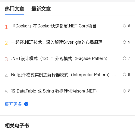
热门文章
最新文章
『Docker』在Docker快速部署.NET Core项目
6
1
一起谈.NET技术，深入解读Silverlight的布局原理
5
2
.NET设计模式（12）：外观模式（Façade Pattern）
7
3
Net设计模式实例之解释器模式（Interpreter Pattern）
5
4
(1)
将 DataTable 或 String 数据转化为json(.NET)
2
5
.NET数据库编程求索之路--11.一些思考
6
6
Net设计模式实例之适配器模式（Adapter Pattern）
10
7
相关电子书