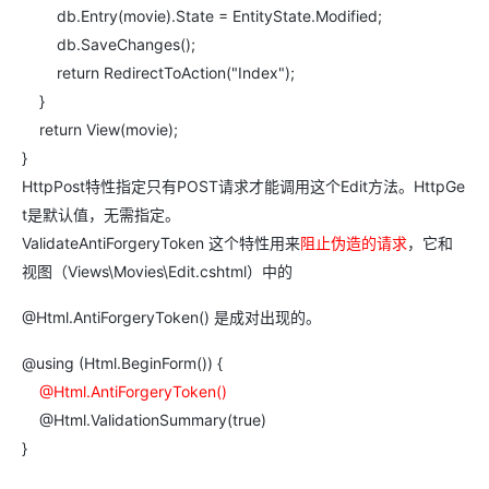
db.Entry(movie).State = EntityState.Modified;
db.SaveChanges();
return RedirectToAction("Index");
}
return View(movie);
}
HttpPost特性指定只有POST请求才能调用这个Edit方法。HttpGe
t是默认值，无需指定。
ValidateAntiForgeryToken 这个特性用来
阻止伪造的请求
，它和
视图（Views\Movies\Edit.cshtml）中的
@Html.AntiForgeryToken() 是成对出现的。
@using (Html.BeginForm()) {
@Html.AntiForgeryToken()
@Html.ValidationSummary(true)
}