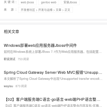
关键词：
web jboss
gentoo web
安装Jboss
来 源：
开发者社区
>
开发与运维
>
文章
> 正文
相关文章
Windows部署web应用服务器Jboss中间件
如何在Windows系统上部署JBoss 7.1作为Web应用服务器，包括配置环境变量、自动部署WAR包、访问JBoss控制台、设置管理员账户以及修改端口和绑定地址等操作。
职说测试
753
Spring Cloud Gateway Server Web MVC报错“Unsupported transfer encoding: chunked”解决
本文解析了Spring Cloud Gateway中出现“Unsupported transfer encoding: chunked”错误的原因，指出该问题源于Feign依赖的HTTP客户端与服务端的`chunked`传输编码不兼容，并提供了具体的解决方案。通过规范Feign客户端接口的返回类型，可有效避免该异常，提升系统兼容性与稳定性。
waylau
873
【02】客户端服务端C语言-go语言-web端PHP语言整合内容发布-优雅草网络设备监控系统-2月12日优雅草简化Centos stream8安装zabbix7教程-本搭建教程非docker搭建教程-优雅草solution
【02】客户端服务端C语言-go语言-web端PHP语言整合内容发布-优雅草网络设备监控系统-2月12日优雅草简化Centos stream8安装zabbix7教程-本搭建教程非docker搭建教程-优雅草solution