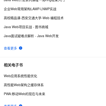
而桌面app向来是web前端开发开发人员下意识的避开方
2
9
企业Web常用架构LAMP-LNMP实战
【常见Web应用安全问题】---3、Code Execution
5
10
高校精品课-西安交通大学-Web 编程技术
Java Web项目实战 - 图书商城
Java面试疑难点解析 - Java Web开发
查看更多
相关电子书
Web应用系统性能优化
高性能Web架构之缓存体系
PWA:移动Web的现在与未来