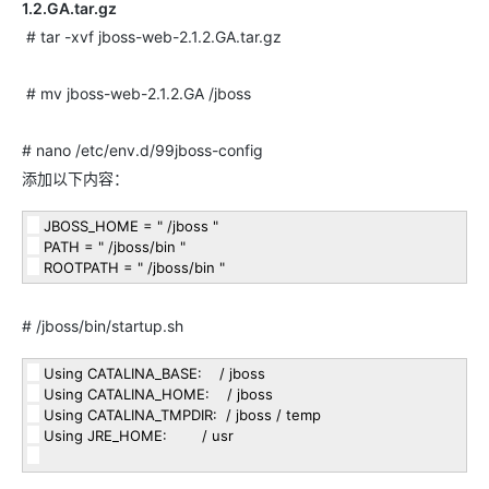
1.2.GA.tar.gz
# tar -xvf jboss-web-2.1.2.GA.tar.gz
# mv jboss-web-2.1.2.GA /jboss
# nano /etc/env.d/99jboss-config
添加以下内容：
JBOSS_HOME
=
"
/jboss
"
PATH
=
"
/jboss/bin
"
ROOTPATH
=
"
/jboss/bin
"
# /jboss/bin/startup.sh
Using CATALINA_BASE:
/
jboss
Using CATALINA_HOME:
/
jboss
Using CATALINA_TMPDIR:
/
jboss
/
temp
Using JRE_HOME:
/
usr