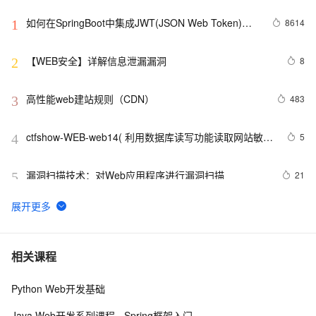
如何在SpringBoot中集成JWT(JSON Web Token)鉴
8614
1
权
【WEB安全】详解信息泄漏漏洞
8
2
高性能web建站规则（CDN）
483
3
ctfshow-WEB-web14( 利用数据库读写功能读取网站敏感
5
4
文件)
漏洞扫描技术：对Web应用程序进行漏洞扫描
21
5
【Web动画】科技感十足的暗黑字符雨动画 
4
6
Python：使用PyJWT实现JSON Web Tokens加密解密
2
7
相关课程
Python Web开发基础
RDIFramework.NET开发实例━表约束条件权限的使
622
8
用-Web
Java Web开发系列课程 - Spring框架入门