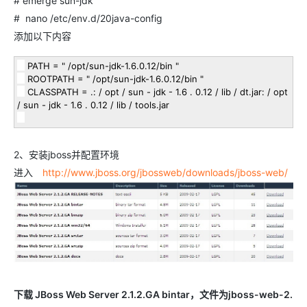
# emerge sun-jdk
# nano /etc/env.d/20java-config
添加以下内容
PATH
=
"
/opt/sun-jdk-1.6.0.12/bin
"
ROOTPATH
=
"
/opt/sun-jdk-1.6.0.12/bin
"
CLASSPATH
=
.:
/
opt
/
sun
-
jdk
-
1.6
.
0.12
/
lib
/
dt.jar:
/
opt
/
sun
-
jdk
-
1.6
.
0.12
/
lib
/
tools.jar
2、安装jboss并配置环境
进入
http://www.jboss.org/jbossweb/downloads/jboss-web/
下载 JBoss Web Server 2.1.2.GA bintar，文件为jboss-web-2.